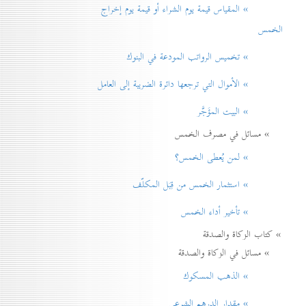
» المقياس قيمة يوم الشراء أو قيمة يوم إخراج
الخمس
» تخميس الرواتب المودعة في البنوك
» الأموال التي ترجعها دائرة الضريبة إلی العامل
» البيت المؤَجَّر
» مسائل في مصرف الخمس
» لمن يُعطی الخمس؟
» استثمار الخمس من قِبَل المكلّف
» تأخير أداء الخمس
» كتاب الزكاة والصدقة
» مسائل في الزكاة والصدقة
» الذهب المسكوك
» مقدار الدرهم الشرعي