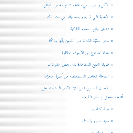
» الأكل والشرب في مطاعم تقدّم الخمور للزبائن
» الأغذية التي لا يعلم بمحتوياتها في بلاد الكفر
» دعوی البائع المسلم للتذكية
» مدی حجّيّة الكتابة على اللحوم بأنّها مذكّاة
» شراء الدجاج من الأسواق الكافرة
» طريقة الذبح المشاهَدَة لدی بعض الشركات
» استحالة العناصر المستخلصة من اُصول محرّمة
» الأجبان المستوردة من بلاد الكفر المشتملة على
أنفحة العجل أو البقر الطبيعيّة
» جبنة كرافت
» صيد الطيور بالبنادق
» الصيد اللهوي