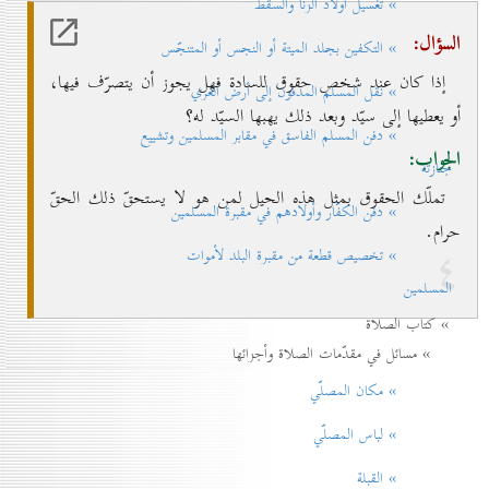
» تغسيل أولاد الزنا والسقط
السؤال:
» التكفين بجلد الميتة أو النجس أو المتنجّس
إذا كان عند شخص حقوق للسادة فهل يجوز أن يتصرّف فيها،
» نقل المسلم المدفون إلی أرض الغري
أو يعطيها إلى سيّد وبعد ذلك يهبها السيّد له؟
» دفن المسلم الفاسق في مقابر المسلمين وتشييع
الجواب:
جنازته
تملّك الحقوق بمثل هذه الحيل لمن هو لا يستحقّ ذلك الحقّ
» دفن الكفّار وأولادهم في مقبرة المسلمين
حرام.
٤
» تخصيص قطعة من مقبرة البلد لأموات
المسلمين
» كتاب الصلاة
» مسائل في مقدّمات الصلاة وأجزائها
» مكان المصلّي
» لباس المصلّي
» القبلة