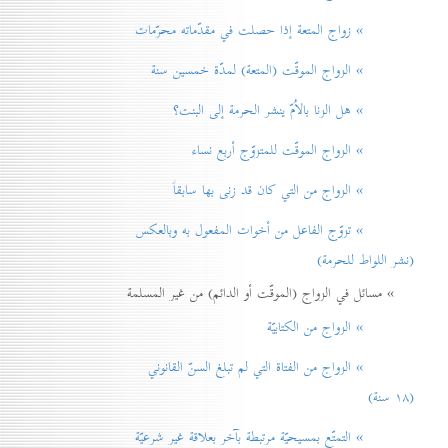
» زواج المتعة إذا حصلت في مقدّماته محرّمات
» الزواج الموقّت (المتعة) لمدّة خمسين سنة
» هل الزنا بالاُمّ ينشر الحرمة إلی البنت؟
» الزواج الموقّت للمتزوّج أربع نساء
» الزواج من التي كان قد زنی بها سابقاً
» تزوّج الفاعل من أخوات المفعول به وبالعكس
(نشر اللواط للحرمة)
» مسائل في الزواج (الموقّت أو الدائم) من غير المسلمة
» الزواج من الكتابيّة
» الزواج من الفتاة التي لم تبلغ السنّ القانوني
(۱۸ سنة)
» التمتّع بمسيحيّة مرتبطة بآخر بعلاقة غير شرعيّة