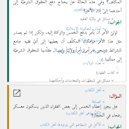
المكلّف؟ وفي هذه الحالة هل يحتاج دفع الحقوق الشرعيّة إلى
» إجزاء العمل بالفتوی
أحدهما إلى إذن الآخر؟
» مسائل في ولاية الفقيه
الجواب:
» أساس الحكومة الإسلاميّة
لوليّ الأمر أن يأمر بدفع الخمس والزكاة إليه، ولكن إذا لم يصدر
» مدی نفوذ الولاية
مثل هذا الأمر فبإمكان المكلّف أن يعطيها إلى أيّ فقيه جامع
للشرائط (ونحن قد أمرنا أمراً ولائيّاً بإيصال مقلّدينا للحقوق الشرعيّة
» الفرق بين مجالي التقليد والولاية
إلى ممثّلينا.).
۱
» تعدّد الولايات
» كتاب الطهارة
» مسائل في المطهّرات والنجاسات وأحكامهما
» أهل الكتاب
السؤال:
» الصابئة
هل يجوز إعطاء الخمس إلى بعض الفقراء الذين يسكنون معسكر
» الكفّار (غير أهل الكتاب)
رفحاء في الحجاز؟
» الأكل في المطاعم التي يتراودها أهل الكتاب
الجواب: