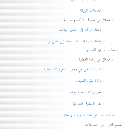
» العملات الورقيّة
» مسائل في مصرف الزكاة والصدقة
» إعطاء الزكاة إلی الفقير الهاشمي
» إعطاء الصدقات المستحبّة إلی الغنيّ أو
المخالف أو غير المسلم
» مسائل في زكاة الفطرة
» اشتراط الغنی في وجوب دفع زكاة الفطرة
» زكاة فطرة الضيف
» عزل زكاة الفطرة ووقته
» نقل الحقوق الشرعيّة
» كتاب مسائل عقائديّة ومفاهيم عامّة
القسم الثاني: في المعاملات