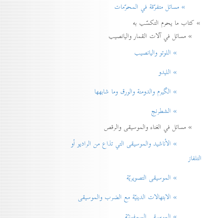
» مسائل متفرّقة في المحرّمات
» كتاب ما يحرم التكسّب به
» مسائل في آلات القمار واليانصيب
» اللوتو واليانصيب
» الليدو
» الگيرم والدومنة والورق وما شابهها
» الشطرنج
» مسائل في الغناء والموسيقى والرقص
» الأناشيد والموسيقی التي تذاع من الراديو أو
التلفاز
» الموسيقى التصويريّة
» الابتهالات الدينيّة مع الضرب والموسيقى
» الموسيقى السمفونيّة