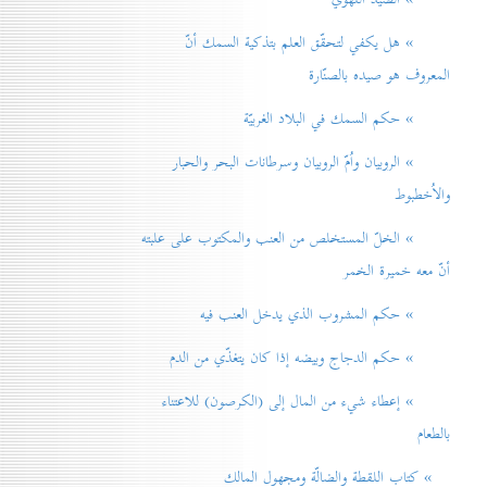
» هل يكفي لتحقّق العلم بتذكية السمك أنّ
المعروف هو صيده بالصنّارة
» حكم السمك في البلاد الغربيّة
» الروبيان واُمّ الروبيان وسرطانات البحر والحبار
والاُخطبوط
» الخلّ المستخلص من العنب والمكتوب على علبته
أنّ معه خميرة الخمر
» حكم المشروب الذي يدخل العنب فيه
» حكم الدجاج وبيضه إذا كان يتغذّي من الدم
» إعطاء شيء من المال إلی (الكرصون) للاعتناء
بالطعام
» كتاب اللقطة والضالّة ومجهول المالك