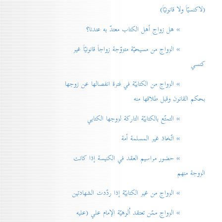
(لاكنسيّاً ولا قانونيّاً)
» هل زواج أهل الكتاب معتدّ به عندنا؟
» الزواج من مسيحيّة متزوّجة زواجاً قانونيّاً غير
كنسي
» الزواج من الكتابيّة في فترة انفصالها عن زوجها
بحكم القانون وقبل طلاقها منه
» التمتّع بالكتابيّة التاركة لزوجها الكتابي
» اتّخاذ غير المسلمة أمة
» حضور مراسيم العقد في الكنيسة إذا كانت
الزوجة منهم
» الزواج من غير الكتابيّة إذا ردّدت الشهادتين
» الزواج ممّن تعتقد اُلوهيّة الإمام علي (عليه