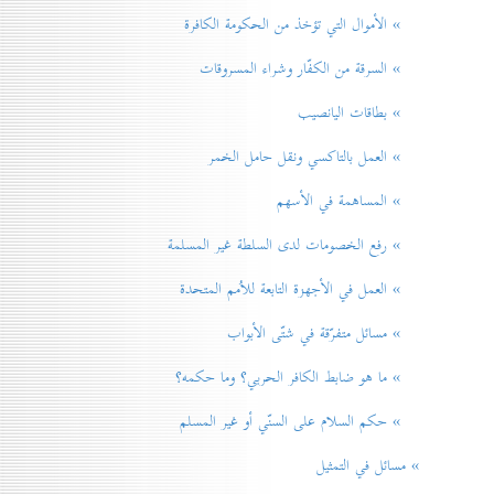
» الأموال التي تؤخذ من الحكومة الكافرة
» السرقة من الكفّار وشراء المسروقات
» بطاقات اليانصيب
» العمل بالتاكسي ونقل حامل الخمر
» المساهمة في الأسهم
» رفع الخصومات لدی السلطة غير المسلمة
» العمل في الأجهزة التابعة للاُمم المتحدة
» مسائل متفرّقة في شتّی الأبواب
» ما هو ضابط الكافر الحربي؟ وما حكمه؟
» حكم السلام علی السنّي أو غير المسلم
» مسائل في التمثيل