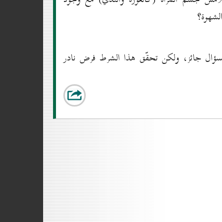
لشهوة؟
سؤال جائز، ولكن تحقّق هذا الشرط فرض نادر