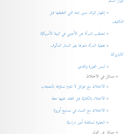
جواز السفر
» إظهار الوالد صور ابنته التي التقطتها قبل
التكليف
» تحجّب المرأة عن الأجنبي في البيئة الأمريكيّة
» تغطية المرأة شعرها بغير الساتر المألوف
كالباروكة
» لمس العورة والثدي
» مسائل في الاختلاط
» الاختلاط مع عوائل لا تلتزم نساؤها بالحجاب
» الاختلاء بالكتابيّة قبل العقد عليها متعة
» الاختلاط مع النساء في مسابح اُوروبّا
» الخلوة لمناقشة اُمور دراسيّة
» مسائل في التزيّن