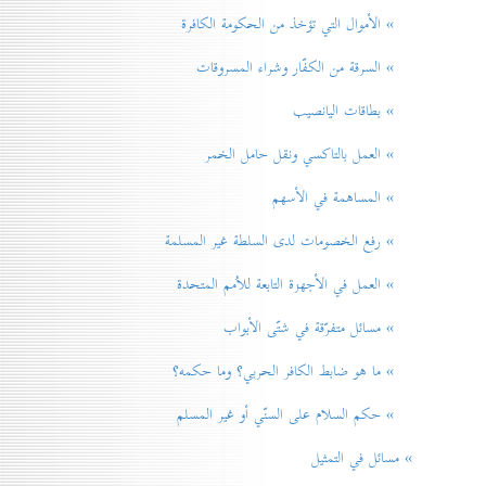
» الأموال التي تؤخذ من الحكومة الكافرة
» السرقة من الكفّار وشراء المسروقات
» بطاقات اليانصيب
» العمل بالتاكسي ونقل حامل الخمر
» المساهمة في الأسهم
» رفع الخصومات لدی السلطة غير المسلمة
» العمل في الأجهزة التابعة للاُمم المتحدة
» مسائل متفرّقة في شتّی الأبواب
» ما هو ضابط الكافر الحربي؟ وما حكمه؟
» حكم السلام علی السنّي أو غير المسلم
» مسائل في التمثيل