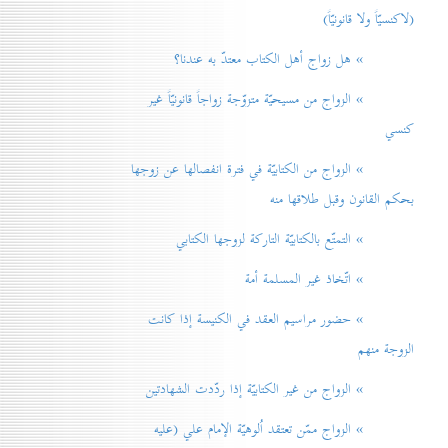
(لاكنسيّاً ولا قانونيّاً)
» هل زواج أهل الكتاب معتدّ به عندنا؟
» الزواج من مسيحيّة متزوّجة زواجاً قانونيّاً غير
كنسي
» الزواج من الكتابيّة في فترة انفصالها عن زوجها
بحكم القانون وقبل طلاقها منه
» التمتّع بالكتابيّة التاركة لزوجها الكتابي
» اتّخاذ غير المسلمة أمة
» حضور مراسيم العقد في الكنيسة إذا كانت
الزوجة منهم
» الزواج من غير الكتابيّة إذا ردّدت الشهادتين
» الزواج ممّن تعتقد اُلوهيّة الإمام علي (عليه