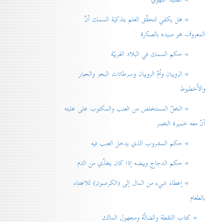
» هل يكفي لتحقّق العلم بتذكية السمك أنّ
المعروف هو صيده بالصنّارة
» حكم السمك في البلاد الغربيّة
» الروبيان واُمّ الروبيان وسرطانات البحر والحبار
والاُخطبوط
» الخلّ المستخلص من العنب والمكتوب على علبته
أنّ معه خميرة الخمر
» حكم المشروب الذي يدخل العنب فيه
» حكم الدجاج وبيضه إذا كان يتغذّي من الدم
» إعطاء شيء من المال إلی (الكرصون) للاعتناء
بالطعام
» كتاب اللقطة والضالّة ومجهول المالك