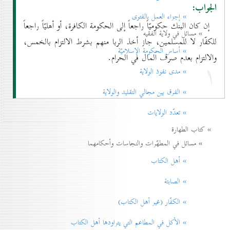
الجواب:
» إجزاء العمل بالفتوی
إن كان البنك حكوميّاً راجعاً إلى الحكومة الكافرة، أو أهليّاً راجعاً
» مسائل في ولاية الفقيه
للكفّار لا للمسلمين، جاز أخذ الربا منهم بشرط الالتزام بالخمس،
» أساس الحكومة الإسلاميّة
والالتزام بعدم صرف المال في الحرام.
۱
» مدی نفوذ الولاية
» الفرق بين مجالي التقليد والولاية
» تعدّد الولايات
» كتاب الطهارة
» مسائل في المطهّرات والنجاسات وأحكامهما
» أهل الكتاب
» الصابئة
» الكفّار (غير أهل الكتاب)
» الأكل في المطاعم التي يتراودها أهل الكتاب