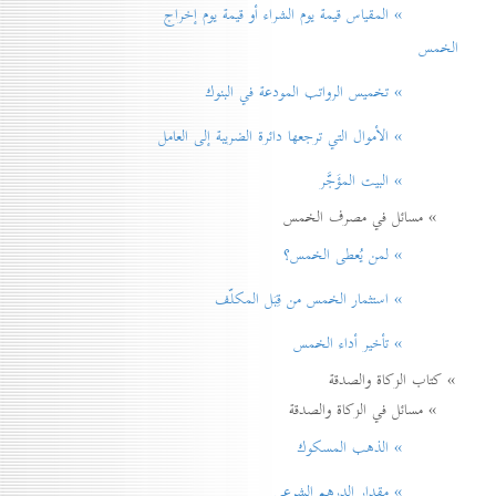
» المقياس قيمة يوم الشراء أو قيمة يوم إخراج
الخمس
» تخميس الرواتب المودعة في البنوك
» الأموال التي ترجعها دائرة الضريبة إلی العامل
» البيت المؤَجَّر
» مسائل في مصرف الخمس
» لمن يُعطی الخمس؟
» استثمار الخمس من قِبَل المكلّف
» تأخير أداء الخمس
» كتاب الزكاة والصدقة
» مسائل في الزكاة والصدقة
» الذهب المسكوك
» مقدار الدرهم الشرعي