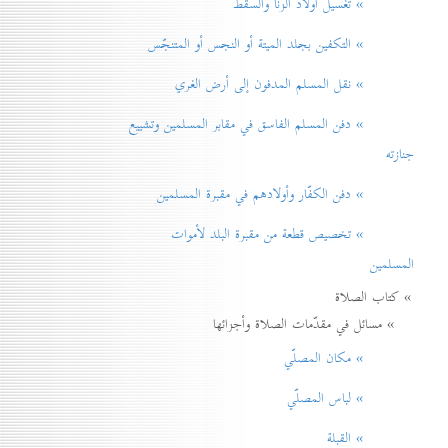
» تغسيل أولاد الزنا والسقط
» التكفين بجلد الميتة أو النجس أو المتنجّس
» نقل المسلم المدفون إلی أرض الغري
» دفن المسلم الفاسق في مقابر المسلمين وتشييع
جنازته
» دفن الكفّار وأولادهم في مقبرة المسلمين
» تخصيص قطعة من مقبرة البلد لأموات
المسلمين
» كتاب الصلاة
» مسائل في مقدّمات الصلاة وأجزائها
» مكان المصلّي
» لباس المصلّي
» القبلة