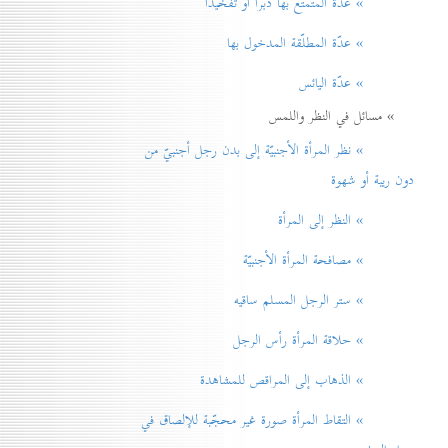
» عدّة المتمتّع بها دبراً أو تفخيذاً
» عدّة المطلّقة المدخول بها
» عدّة اليائس
» مسائل في النظر واللمس
» نظر المرأة الأجنبيّة إلی بدن رجل أجنبيّ من
دون ريبة أو شهوة
» النظر إلی المرأة
» مصافحة المرأة الأجنبيّة
» ستر الرجل المسلم ساقيه
» حلاقة المرأة رأس الرجل
» الذهاب إلی المراقص للمشاهدة
» التقاط المرأة صورة غير محجّبة للإلصاق في