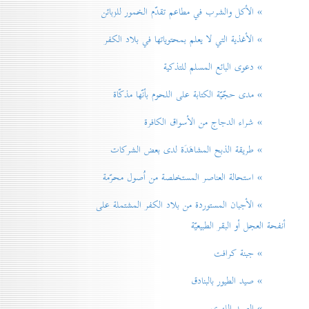
» الأكل والشرب في مطاعم تقدّم الخمور للزبائن
» الأغذية التي لا يعلم بمحتوياتها في بلاد الكفر
» دعوی البائع المسلم للتذكية
» مدی حجّيّة الكتابة على اللحوم بأنّها مذكّاة
» شراء الدجاج من الأسواق الكافرة
» طريقة الذبح المشاهَدَة لدی بعض الشركات
» استحالة العناصر المستخلصة من اُصول محرّمة
» الأجبان المستوردة من بلاد الكفر المشتملة على
أنفحة العجل أو البقر الطبيعيّة
» جبنة كرافت
» صيد الطيور بالبنادق
» الصيد اللهوي