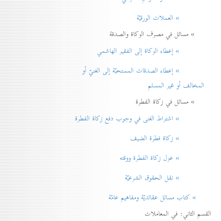
» العملات الورقيّة
» مسائل في مصرف الزكاة والصدقة
» إعطاء الزكاة إلی الفقير الهاشمي
» إعطاء الصدقات المستحبّة إلی الغنيّ أو
المخالف أو غير المسلم
» مسائل في زكاة الفطرة
» اشتراط الغنی في وجوب دفع زكاة الفطرة
» زكاة فطرة الضيف
» عزل زكاة الفطرة ووقته
» نقل الحقوق الشرعيّة
» كتاب مسائل عقائديّة ومفاهيم عامّة
القسم الثاني: في المعاملات