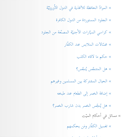
» الموادّ الحافظة للأغذية في الدول الاُوروبّيّة
» الجلود المستوردة من الدول الكافرة
» كراسي السيّارات الأجنبيّة المصنّعة من الجلود
» غسّالات الملابس عند الكفّار
» حكم ما لاقاه الكلب
» هل المتنجّس يُنجّس؟
» الحبال المشتركة بين المسلمين وغيرهم
» إضافة الخمر إلی الطعام عند طبخه
» هل يُنجّس الخمر بدن شارب الخمر؟
» مسائل في أحكام الميّت
» تغسيل الكفّار ومَن بحكمهم