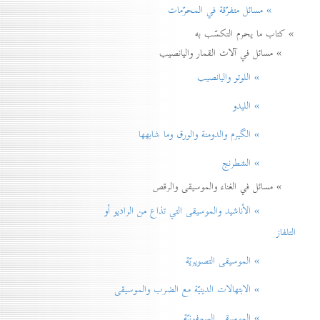
» مسائل متفرّقة في المحرّمات
» كتاب ما يحرم التكسّب به
» مسائل في آلات القمار واليانصيب
» اللوتو واليانصيب
» الليدو
» الگيرم والدومنة والورق وما شابهها
» الشطرنج
» مسائل في الغناء والموسيقى والرقص
» الأناشيد والموسيقی التي تذاع من الراديو أو
التلفاز
» الموسيقى التصويريّة
» الابتهالات الدينيّة مع الضرب والموسيقى
» الموسيقى السمفونيّة