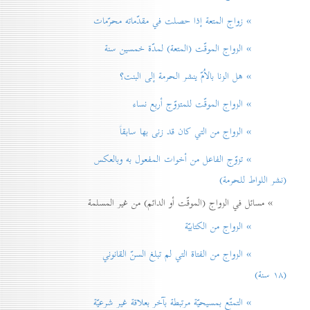
» زواج المتعة إذا حصلت في مقدّماته محرّمات
» الزواج الموقّت (المتعة) لمدّة خمسين سنة
» هل الزنا بالاُمّ ينشر الحرمة إلی البنت؟
» الزواج الموقّت للمتزوّج أربع نساء
» الزواج من التي كان قد زنی بها سابقاً
» تزوّج الفاعل من أخوات المفعول به وبالعكس
(نشر اللواط للحرمة)
» مسائل في الزواج (الموقّت أو الدائم) من غير المسلمة
» الزواج من الكتابيّة
» الزواج من الفتاة التي لم تبلغ السنّ القانوني
(۱۸ سنة)
» التمتّع بمسيحيّة مرتبطة بآخر بعلاقة غير شرعيّة