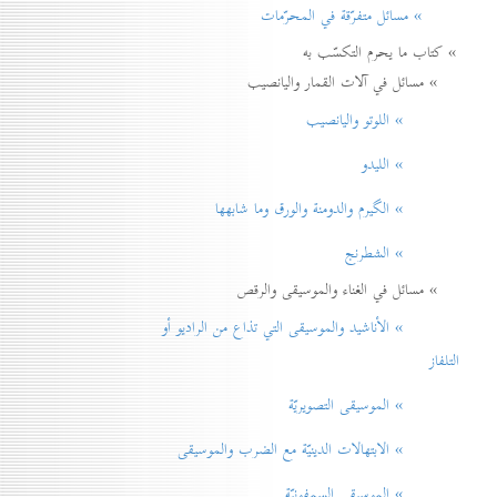
» مسائل متفرّقة في المحرّمات
» كتاب ما يحرم التكسّب به
» مسائل في آلات القمار واليانصيب
» اللوتو واليانصيب
» الليدو
» الگيرم والدومنة والورق وما شابهها
» الشطرنج
» مسائل في الغناء والموسيقى والرقص
» الأناشيد والموسيقی التي تذاع من الراديو أو
التلفاز
» الموسيقى التصويريّة
» الابتهالات الدينيّة مع الضرب والموسيقى
» الموسيقى السمفونيّة