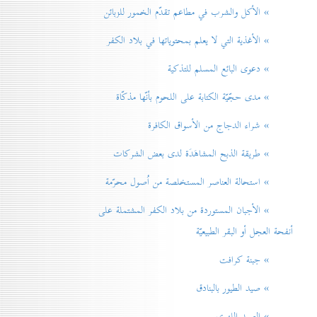
» الأكل والشرب في مطاعم تقدّم الخمور للزبائن
» الأغذية التي لا يعلم بمحتوياتها في بلاد الكفر
» دعوی البائع المسلم للتذكية
» مدی حجّيّة الكتابة على اللحوم بأنّها مذكّاة
» شراء الدجاج من الأسواق الكافرة
» طريقة الذبح المشاهَدَة لدی بعض الشركات
» استحالة العناصر المستخلصة من اُصول محرّمة
» الأجبان المستوردة من بلاد الكفر المشتملة على
أنفحة العجل أو البقر الطبيعيّة
» جبنة كرافت
» صيد الطيور بالبنادق
» الصيد اللهوي