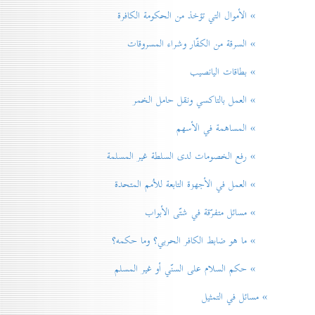
» الأموال التي تؤخذ من الحكومة الكافرة
» السرقة من الكفّار وشراء المسروقات
» بطاقات اليانصيب
» العمل بالتاكسي ونقل حامل الخمر
» المساهمة في الأسهم
» رفع الخصومات لدی السلطة غير المسلمة
» العمل في الأجهزة التابعة للاُمم المتحدة
» مسائل متفرّقة في شتّی الأبواب
» ما هو ضابط الكافر الحربي؟ وما حكمه؟
» حكم السلام علی السنّي أو غير المسلم
» مسائل في التمثيل