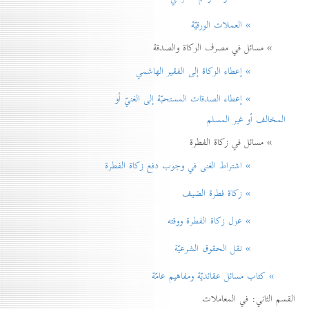
» العملات الورقيّة
» مسائل في مصرف الزكاة والصدقة
» إعطاء الزكاة إلی الفقير الهاشمي
» إعطاء الصدقات المستحبّة إلی الغنيّ أو
المخالف أو غير المسلم
» مسائل في زكاة الفطرة
» اشتراط الغنی في وجوب دفع زكاة الفطرة
» زكاة فطرة الضيف
» عزل زكاة الفطرة ووقته
» نقل الحقوق الشرعيّة
» كتاب مسائل عقائديّة ومفاهيم عامّة
القسم الثاني: في المعاملات