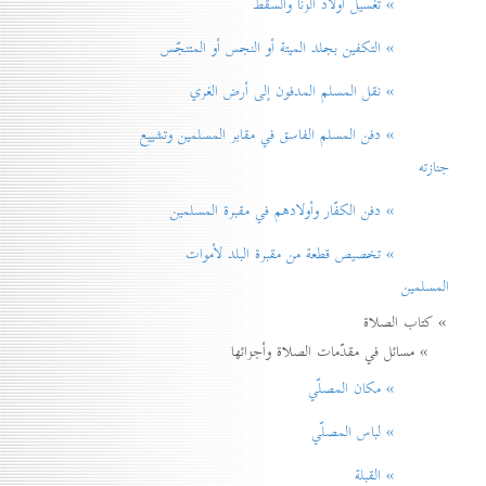
» تغسيل أولاد الزنا والسقط
» التكفين بجلد الميتة أو النجس أو المتنجّس
» نقل المسلم المدفون إلی أرض الغري
» دفن المسلم الفاسق في مقابر المسلمين وتشييع
جنازته
» دفن الكفّار وأولادهم في مقبرة المسلمين
» تخصيص قطعة من مقبرة البلد لأموات
المسلمين
» كتاب الصلاة
» مسائل في مقدّمات الصلاة وأجزائها
» مكان المصلّي
» لباس المصلّي
» القبلة