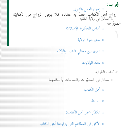
الجواب:
» إجزاء العمل بالفتوی
زواج أهل الكتاب معتدّ به عندنا، فلا يجوز الزواج من الكتابيّة
» مسائل في ولاية الفقيه
المتزوّجة.
۱
» أساس الحكومة الإسلاميّة
» مدی نفوذ الولاية
» الفرق بين مجالي التقليد والولاية
» تعدّد الولايات
» كتاب الطهارة
» مسائل في المطهّرات والنجاسات وأحكامهما
» أهل الكتاب
» الصابئة
» الكفّار (غير أهل الكتاب)
» الأكل في المطاعم التي يتراودها أهل الكتاب