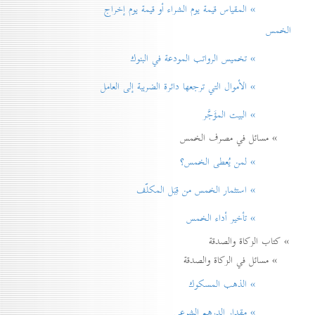
» المقياس قيمة يوم الشراء أو قيمة يوم إخراج
الخمس
» تخميس الرواتب المودعة في البنوك
» الأموال التي ترجعها دائرة الضريبة إلی العامل
» البيت المؤَجَّر
» مسائل في مصرف الخمس
» لمن يُعطی الخمس؟
» استثمار الخمس من قِبَل المكلّف
» تأخير أداء الخمس
» كتاب الزكاة والصدقة
» مسائل في الزكاة والصدقة
» الذهب المسكوك
» مقدار الدرهم الشرعي