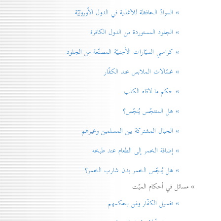
» الموادّ الحافظة للأغذية في الدول الاُوروبّيّة
» الجلود المستوردة من الدول الكافرة
» كراسي السيّارات الأجنبيّة المصنّعة من الجلود
» غسّالات الملابس عند الكفّار
» حكم ما لاقاه الكلب
» هل المتنجّس يُنجّس؟
» الحبال المشتركة بين المسلمين وغيرهم
» إضافة الخمر إلی الطعام عند طبخه
» هل يُنجّس الخمر بدن شارب الخمر؟
» مسائل في أحكام الميّت
» تغسيل الكفّار ومَن بحكمهم