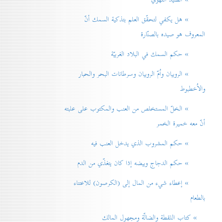
» هل يكفي لتحقّق العلم بتذكية السمك أنّ
المعروف هو صيده بالصنّارة
» حكم السمك في البلاد الغربيّة
» الروبيان واُمّ الروبيان وسرطانات البحر والحبار
والاُخطبوط
» الخلّ المستخلص من العنب والمكتوب على علبته
أنّ معه خميرة الخمر
» حكم المشروب الذي يدخل العنب فيه
» حكم الدجاج وبيضه إذا كان يتغذّي من الدم
» إعطاء شيء من المال إلی (الكرصون) للاعتناء
بالطعام
» كتاب اللقطة والضالّة ومجهول المالك