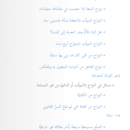
» زواج المتعة إذا حصلت في مقدّماته محرّمات
» الزواج الموقّت (المتعة) لمدّة خمسين سنة
» هل الزنا بالاُمّ ينشر الحرمة إلی البنت؟
» الزواج الموقّت للمتزوّج أربع نساء
» الزواج من التي كان قد زنی بها سابقاً
» تزوّج الفاعل من أخوات المفعول به وبالعكس
(نشر اللواط للحرمة)
» مسائل في الزواج (الموقّت أو الدائم) من غير المسلمة
» الزواج من الكتابيّة
» الزواج من الفتاة التي لم تبلغ السنّ القانوني
(۱۸ سنة)
» التمتّع بمسيحيّة مرتبطة بآخر بعلاقة غير شرعيّة