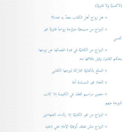
(لاكنسيّاً ولا قانونيّاً)
» هل زواج أهل الكتاب معتدّ به عندنا؟
» الزواج من مسيحيّة متزوّجة زواجاً قانونيّاً غير
كنسي
» الزواج من الكتابيّة في فترة انفصالها عن زوجها
بحكم القانون وقبل طلاقها منه
» التمتّع بالكتابيّة التاركة لزوجها الكتابي
» اتّخاذ غير المسلمة أمة
» حضور مراسيم العقد في الكنيسة إذا كانت
الزوجة منهم
» الزواج من غير الكتابيّة إذا ردّدت الشهادتين
» الزواج ممّن تعتقد اُلوهيّة الإمام علي (عليه