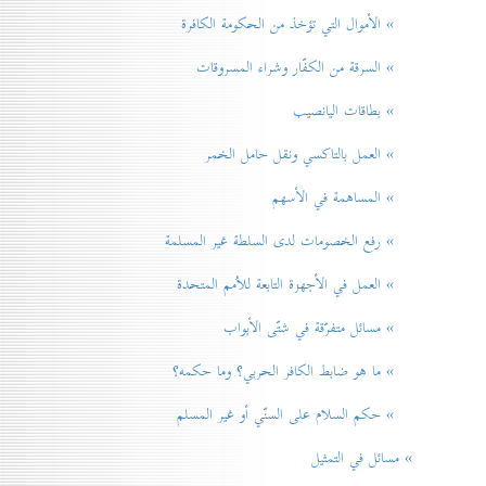
» الأموال التي تؤخذ من الحكومة الكافرة
» السرقة من الكفّار وشراء المسروقات
» بطاقات اليانصيب
» العمل بالتاكسي ونقل حامل الخمر
» المساهمة في الأسهم
» رفع الخصومات لدی السلطة غير المسلمة
» العمل في الأجهزة التابعة للاُمم المتحدة
» مسائل متفرّقة في شتّی الأبواب
» ما هو ضابط الكافر الحربي؟ وما حكمه؟
» حكم السلام علی السنّي أو غير المسلم
» مسائل في التمثيل