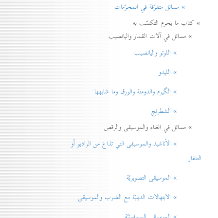
» مسائل متفرّقة في المحرّمات
» كتاب ما يحرم التكسّب به
» مسائل في آلات القمار واليانصيب
» اللوتو واليانصيب
» الليدو
» الگيرم والدومنة والورق وما شابهها
» الشطرنج
» مسائل في الغناء والموسيقى والرقص
» الأناشيد والموسيقی التي تذاع من الراديو أو
التلفاز
» الموسيقى التصويريّة
» الابتهالات الدينيّة مع الضرب والموسيقى
» الموسيقى السمفونيّة