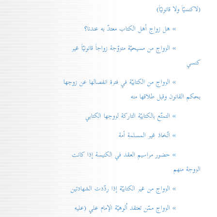
(لاكنسيّاً ولا قانونيّاً)
» هل زواج أهل الكتاب معتدّ به عندنا؟
» الزواج من مسيحيّة متزوّجة زواجاً قانونيّاً غير
كنسي
» الزواج من الكتابيّة في فترة انفصالها عن زوجها
بحكم القانون وقبل طلاقها منه
» التمتّع بالكتابيّة التاركة لزوجها الكتابي
» اتّخاذ غير المسلمة أمة
» حضور مراسيم العقد في الكنيسة إذا كانت
الزوجة منهم
» الزواج من غير الكتابيّة إذا ردّدت الشهادتين
» الزواج ممّن تعتقد اُلوهيّة الإمام علي (عليه