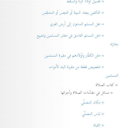
» تغسيل أولاد الزنا والسقط
» التكفين بجلد الميتة أو النجس أو المتنجّس
» نقل المسلم المدفون إلی أرض الغري
» دفن المسلم الفاسق في مقابر المسلمين وتشييع
جنازته
» دفن الكفّار وأولادهم في مقبرة المسلمين
» تخصيص قطعة من مقبرة البلد لأموات
المسلمين
» كتاب الصلاة
» مسائل في مقدّمات الصلاة وأجزائها
» مكان المصلّي
» لباس المصلّي
» القبلة