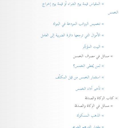
» المقياس قيمة يوم الشراء أو قيمة يوم إخراج
الخمس
» تخميس الرواتب المودعة في البنوك
» الأموال التي ترجعها دائرة الضريبة إلی العامل
» البيت المؤَجَّر
» مسائل في مصرف الخمس
» لمن يُعطی الخمس؟
» استثمار الخمس من قِبَل المكلّف
» تأخير أداء الخمس
» كتاب الزكاة والصدقة
» مسائل في الزكاة والصدقة
» الذهب المسكوك
» مقدار الدرهم الشرعي