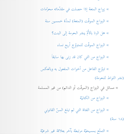
» زواج المتعة إذا حصلت في مقدّماته محرّمات
» الزواج الموقّت (المتعة) لمدّة خمسين سنة
» هل الزنا بالاُمّ ينشر الحرمة إلی البنت؟
» الزواج الموقّت للمتزوّج أربع نساء
» الزواج من التي كان قد زنی بها سابقاً
» تزوّج الفاعل من أخوات المفعول به وبالعكس
(نشر اللواط للحرمة)
» مسائل في الزواج (الموقّت أو الدائم) من غير المسلمة
» الزواج من الكتابيّة
» الزواج من الفتاة التي لم تبلغ السنّ القانوني
(۱۸ سنة)
» التمتّع بمسيحيّة مرتبطة بآخر بعلاقة غير شرعيّة