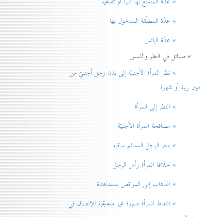
» عدّة المتمتّع بها دبراً أو تفخيذاً
» عدّة المطلّقة المدخول بها
» عدّة اليائس
» مسائل في النظر واللمس
» نظر المرأة الأجنبيّة إلی بدن رجل أجنبيّ من
دون ريبة أو شهوة
» النظر إلی المرأة
» مصافحة المرأة الأجنبيّة
» ستر الرجل المسلم ساقيه
» حلاقة المرأة رأس الرجل
» الذهاب إلی المراقص للمشاهدة
» التقاط المرأة صورة غير محجّبة للإلصاق في