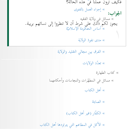
فكيف ترون عملنا في هذه الحالة؟
» إجزاء العمل بالفتوی
الجواب:
» مسائل في ولاية الفقيه
يجوز لكم ذلك على شرط أن لا تنظروا إلى نسائهم بريبة.
۱
» أساس الحكومة الإسلاميّة
» مدی نفوذ الولاية
» الفرق بين مجالي التقليد والولاية
» تعدّد الولايات
» كتاب الطهارة
» مسائل في المطهّرات والنجاسات وأحكامهما
» أهل الكتاب
» الصابئة
» الكفّار (غير أهل الكتاب)
» الأكل في المطاعم التي يتراودها أهل الكتاب