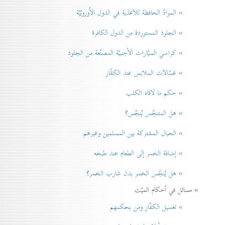
» الموادّ الحافظة للأغذية في الدول الاُوروبّيّة
» الجلود المستوردة من الدول الكافرة
» كراسي السيّارات الأجنبيّة المصنّعة من الجلود
» غسّالات الملابس عند الكفّار
» حكم ما لاقاه الكلب
» هل المتنجّس يُنجّس؟
» الحبال المشتركة بين المسلمين وغيرهم
» إضافة الخمر إلی الطعام عند طبخه
» هل يُنجّس الخمر بدن شارب الخمر؟
» مسائل في أحكام الميّت
» تغسيل الكفّار ومَن بحكمهم