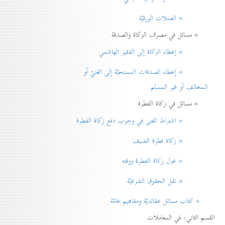
» العملات الورقيّة
» مسائل في مصرف الزكاة والصدقة
» إعطاء الزكاة إلی الفقير الهاشمي
» إعطاء الصدقات المستحبّة إلی الغنيّ أو
المخالف أو غير المسلم
» مسائل في زكاة الفطرة
» اشتراط الغنی في وجوب دفع زكاة الفطرة
» زكاة فطرة الضيف
» عزل زكاة الفطرة ووقته
» نقل الحقوق الشرعيّة
» كتاب مسائل عقائديّة ومفاهيم عامّة
القسم الثاني: في المعاملات