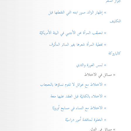
جواز السفر
» إظهار الوالد صور ابنته التي التقطتها قبل
التكليف
» تحجّب المرأة عن الأجنبي في البيئة الأمريكيّة
» تغطية المرأة شعرها بغير الساتر المألوف
كالباروكة
» لمس العورة والثدي
» مسائل في الاختلاط
» الاختلاط مع عوائل لا تلتزم نساؤها بالحجاب
» الاختلاء بالكتابيّة قبل العقد عليها متعة
» الاختلاط مع النساء في مسابح اُوروبّا
» الخلوة لمناقشة اُمور دراسيّة
» مسائل في التزيّن