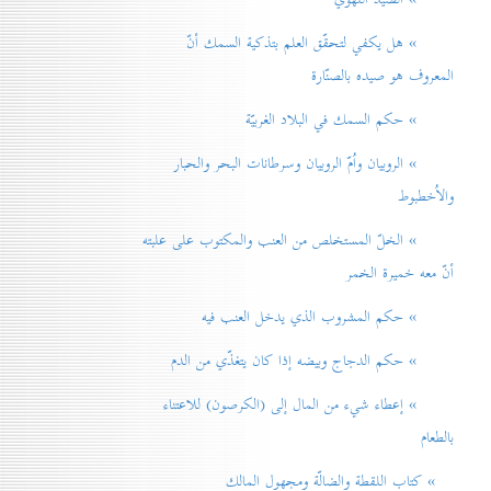
» هل يكفي لتحقّق العلم بتذكية السمك أنّ
المعروف هو صيده بالصنّارة
» حكم السمك في البلاد الغربيّة
» الروبيان واُمّ الروبيان وسرطانات البحر والحبار
والاُخطبوط
» الخلّ المستخلص من العنب والمكتوب على علبته
أنّ معه خميرة الخمر
» حكم المشروب الذي يدخل العنب فيه
» حكم الدجاج وبيضه إذا كان يتغذّي من الدم
» إعطاء شيء من المال إلی (الكرصون) للاعتناء
بالطعام
» كتاب اللقطة والضالّة ومجهول المالك