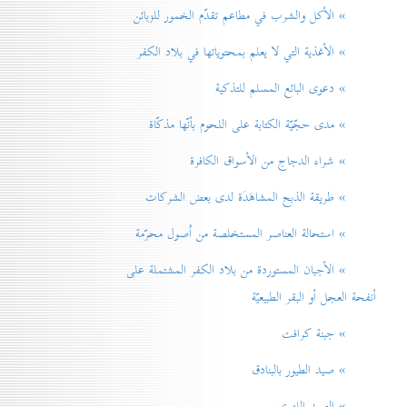
» الأكل والشرب في مطاعم تقدّم الخمور للزبائن
» الأغذية التي لا يعلم بمحتوياتها في بلاد الكفر
» دعوی البائع المسلم للتذكية
» مدی حجّيّة الكتابة على اللحوم بأنّها مذكّاة
» شراء الدجاج من الأسواق الكافرة
» طريقة الذبح المشاهَدَة لدی بعض الشركات
» استحالة العناصر المستخلصة من اُصول محرّمة
» الأجبان المستوردة من بلاد الكفر المشتملة على
أنفحة العجل أو البقر الطبيعيّة
» جبنة كرافت
» صيد الطيور بالبنادق
» الصيد اللهوي