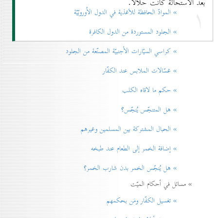
بعد الاستحالة كانت حلالاً.
۱
» الموادّ الحافظة للأغذية في الدول الاُوروبّيّة
» الجلود المستوردة من الدول الكافرة
» كراسي السيّارات الأجنبيّة المصنّعة من الجلود
» غسّالات الملابس عند الكفّار
» حكم ما لاقاه الكلب
» هل المتنجّس يُنجّس؟
» الحبال المشتركة بين المسلمين وغيرهم
» إضافة الخمر إلی الطعام عند طبخه
» هل يُنجّس الخمر بدن شارب الخمر؟
» مسائل في أحكام الميّت
» تغسيل الكفّار ومَن بحكمهم