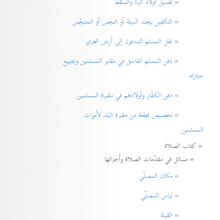
» تغسيل أولاد الزنا والسقط
» التكفين بجلد الميتة أو النجس أو المتنجّس
» نقل المسلم المدفون إلی أرض الغري
» دفن المسلم الفاسق في مقابر المسلمين وتشييع
جنازته
» دفن الكفّار وأولادهم في مقبرة المسلمين
» تخصيص قطعة من مقبرة البلد لأموات
المسلمين
» كتاب الصلاة
» مسائل في مقدّمات الصلاة وأجزائها
» مكان المصلّي
» لباس المصلّي
» القبلة