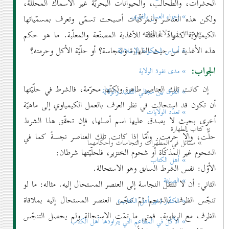
الحشرات، والطحالب، والحيوانات البحريّة غير الأسماك المحلّلة،
» إجزاء العمل بالفتوی
ولكن هذه العناصر والمركّبات أصبحت تسمّى وتعرف بمسمّياتها
» مسائل في ولاية الفقيه
الكيمياويّة كموادّ حافظة للأغذية المصنّعة والمعلّبة. ما هو حكم
هذه الأغذية من حيث الطهارة والنجاسة؟ أو حلّيّة الأكل وحرمته؟
» أساس الحكومة الإسلاميّة
الجواب:
» مدی نفوذ الولاية
إن كانت تلك العناصر طاهرة ولكنّها محرّمة، فالشرط في حلّيّتها
» الفرق بين مجالي التقليد والولاية
أن تكون قد استحالت في نظر العرف بالعمل الكيمياوي إلى ماهيّة
» تعدّد الولايات
اُخرى بحيث لا يصدق عليها اسم أصلها، فإن تحقّق هذا الشرط
» كتاب الطهارة
حلّت، وإلّا حرمت. وأمّا إذا كانت تلك العناصر نجسةً كما في
» مسائل في المطهّرات والنجاسات وأحكامهما
الشحوم غير المذكّاة أو شحوم الخنزير، فلحلّيّتها شرطان:
» أهل الكتاب
الأوّل: نفس الشرط السابق وهو الاستحالة.
» الصابئة
الثاني: أن لا تنتقل النجاسة إلى العنصر المستحال إليه. مثاله: ما لو
تنجّس الظرف بالشحم ثمّ تنجّس العنصر المستحال إليه بملاقاة
» الكفّار (غير أهل الكتاب)
الظرف مع الرطوبة. فمتى ما تمّت الاستحالة ولم يحصل التنجّس
» الأكل في المطاعم التي يتراودها أهل الكتاب