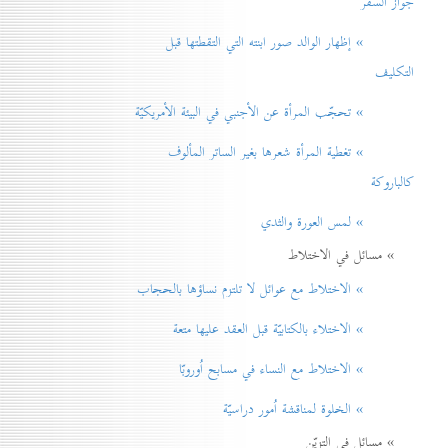
جواز السفر
» إظهار الوالد صور ابنته التي التقطتها قبل
التكليف
» تحجّب المرأة عن الأجنبي في البيئة الأمريكيّة
» تغطية المرأة شعرها بغير الساتر المألوف
كالباروكة
» لمس العورة والثدي
» مسائل في الاختلاط
» الاختلاط مع عوائل لا تلتزم نساؤها بالحجاب
» الاختلاء بالكتابيّة قبل العقد عليها متعة
» الاختلاط مع النساء في مسابح اُوروبّا
» الخلوة لمناقشة اُمور دراسيّة
» مسائل في التزيّن