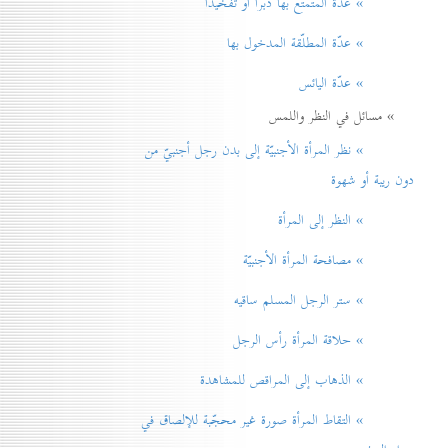
» عدّة المتمتّع بها دبراً أو تفخيذاً
» عدّة المطلّقة المدخول بها
» عدّة اليائس
» مسائل في النظر واللمس
» نظر المرأة الأجنبيّة إلی بدن رجل أجنبيّ من
دون ريبة أو شهوة
» النظر إلی المرأة
» مصافحة المرأة الأجنبيّة
» ستر الرجل المسلم ساقيه
» حلاقة المرأة رأس الرجل
» الذهاب إلی المراقص للمشاهدة
» التقاط المرأة صورة غير محجّبة للإلصاق في