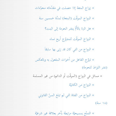
» زواج المتعة إذا حصلت في مقدّماته محرّمات
» الزواج الموقّت (المتعة) لمدّة خمسين سنة
» هل الزنا بالاُمّ ينشر الحرمة إلی البنت؟
» الزواج الموقّت للمتزوّج أربع نساء
» الزواج من التي كان قد زنی بها سابقاً
» تزوّج الفاعل من أخوات المفعول به وبالعكس
(نشر اللواط للحرمة)
» مسائل في الزواج (الموقّت أو الدائم) من غير المسلمة
» الزواج من الكتابيّة
» الزواج من الفتاة التي لم تبلغ السنّ القانوني
(۱۸ سنة)
» التمتّع بمسيحيّة مرتبطة بآخر بعلاقة غير شرعيّة