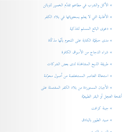
» الأكل والشرب في مطاعم تقدّم الخمور للزبائن
» الأغذية التي لا يعلم بمحتوياتها في بلاد الكفر
» دعوی البائع المسلم للتذكية
» مدی حجّيّة الكتابة على اللحوم بأنّها مذكّاة
» شراء الدجاج من الأسواق الكافرة
» طريقة الذبح المشاهَدَة لدی بعض الشركات
» استحالة العناصر المستخلصة من اُصول محرّمة
» الأجبان المستوردة من بلاد الكفر المشتملة على
أنفحة العجل أو البقر الطبيعيّة
» جبنة كرافت
» صيد الطيور بالبنادق
» الصيد اللهوي