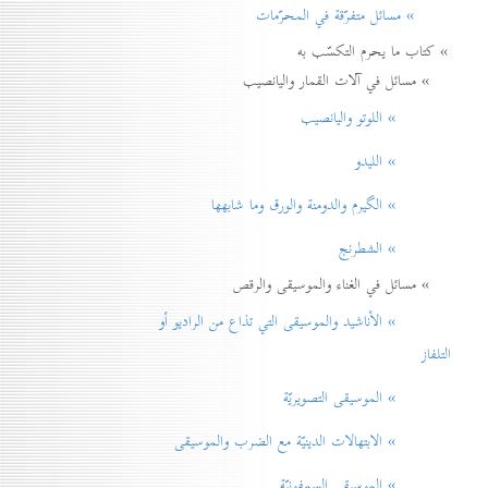
» مسائل متفرّقة في المحرّمات
» كتاب ما يحرم التكسّب به
» مسائل في آلات القمار واليانصيب
» اللوتو واليانصيب
» الليدو
» الگيرم والدومنة والورق وما شابهها
» الشطرنج
» مسائل في الغناء والموسيقى والرقص
» الأناشيد والموسيقی التي تذاع من الراديو أو
التلفاز
» الموسيقى التصويريّة
» الابتهالات الدينيّة مع الضرب والموسيقى
» الموسيقى السمفونيّة