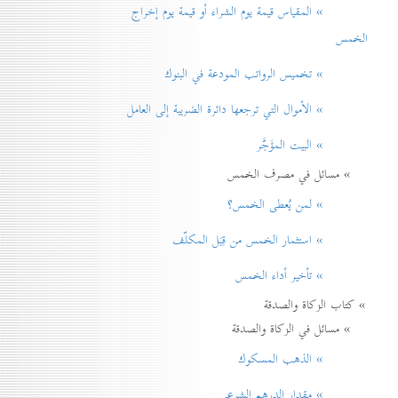
» المقياس قيمة يوم الشراء أو قيمة يوم إخراج
الخمس
» تخميس الرواتب المودعة في البنوك
» الأموال التي ترجعها دائرة الضريبة إلی العامل
» البيت المؤَجَّر
» مسائل في مصرف الخمس
» لمن يُعطی الخمس؟
» استثمار الخمس من قِبَل المكلّف
» تأخير أداء الخمس
» كتاب الزكاة والصدقة
» مسائل في الزكاة والصدقة
» الذهب المسكوك
» مقدار الدرهم الشرعي