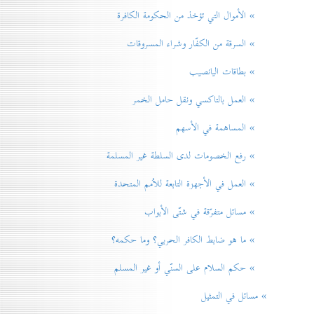
» الأموال التي تؤخذ من الحكومة الكافرة
» السرقة من الكفّار وشراء المسروقات
» بطاقات اليانصيب
» العمل بالتاكسي ونقل حامل الخمر
» المساهمة في الأسهم
» رفع الخصومات لدی السلطة غير المسلمة
» العمل في الأجهزة التابعة للاُمم المتحدة
» مسائل متفرّقة في شتّی الأبواب
» ما هو ضابط الكافر الحربي؟ وما حكمه؟
» حكم السلام علی السنّي أو غير المسلم
» مسائل في التمثيل