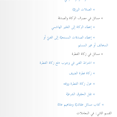
» العملات الورقيّة
» مسائل في مصرف الزكاة والصدقة
» إعطاء الزكاة إلی الفقير الهاشمي
» إعطاء الصدقات المستحبّة إلی الغنيّ أو
المخالف أو غير المسلم
» مسائل في زكاة الفطرة
» اشتراط الغنی في وجوب دفع زكاة الفطرة
» زكاة فطرة الضيف
» عزل زكاة الفطرة ووقته
» نقل الحقوق الشرعيّة
» كتاب مسائل عقائديّة ومفاهيم عامّة
القسم الثاني: في المعاملات