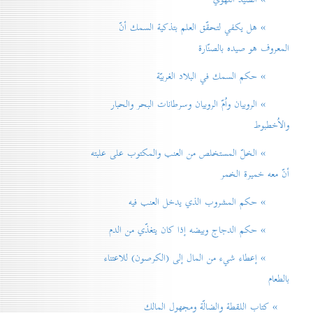
» هل يكفي لتحقّق العلم بتذكية السمك أنّ
المعروف هو صيده بالصنّارة
» حكم السمك في البلاد الغربيّة
» الروبيان واُمّ الروبيان وسرطانات البحر والحبار
والاُخطبوط
» الخلّ المستخلص من العنب والمكتوب على علبته
أنّ معه خميرة الخمر
» حكم المشروب الذي يدخل العنب فيه
» حكم الدجاج وبيضه إذا كان يتغذّي من الدم
» إعطاء شيء من المال إلی (الكرصون) للاعتناء
بالطعام
» كتاب اللقطة والضالّة ومجهول المالك