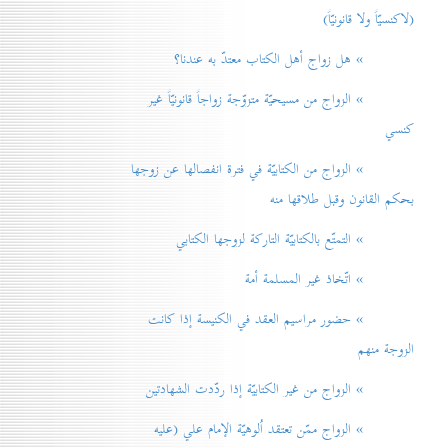
(لاكنسيّاً ولا قانونيّاً)
» هل زواج أهل الكتاب معتدّ به عندنا؟
» الزواج من مسيحيّة متزوّجة زواجاً قانونيّاً غير
كنسي
» الزواج من الكتابيّة في فترة انفصالها عن زوجها
بحكم القانون وقبل طلاقها منه
» التمتّع بالكتابيّة التاركة لزوجها الكتابي
» اتّخاذ غير المسلمة أمة
» حضور مراسيم العقد في الكنيسة إذا كانت
الزوجة منهم
» الزواج من غير الكتابيّة إذا ردّدت الشهادتين
» الزواج ممّن تعتقد اُلوهيّة الإمام علي (عليه