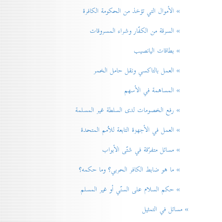
» الأموال التي تؤخذ من الحكومة الكافرة
» السرقة من الكفّار وشراء المسروقات
» بطاقات اليانصيب
» العمل بالتاكسي ونقل حامل الخمر
» المساهمة في الأسهم
» رفع الخصومات لدی السلطة غير المسلمة
» العمل في الأجهزة التابعة للاُمم المتحدة
» مسائل متفرّقة في شتّی الأبواب
» ما هو ضابط الكافر الحربي؟ وما حكمه؟
» حكم السلام علی السنّي أو غير المسلم
» مسائل في التمثيل