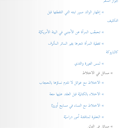
جواز السفر
» إظهار الوالد صور ابنته التي التقطتها قبل
التكليف
» تحجّب المرأة عن الأجنبي في البيئة الأمريكيّة
» تغطية المرأة شعرها بغير الساتر المألوف
كالباروكة
» لمس العورة والثدي
» مسائل في الاختلاط
» الاختلاط مع عوائل لا تلتزم نساؤها بالحجاب
» الاختلاء بالكتابيّة قبل العقد عليها متعة
» الاختلاط مع النساء في مسابح اُوروبّا
» الخلوة لمناقشة اُمور دراسيّة
» مسائل في التزيّن