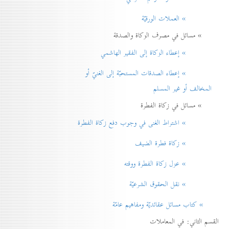
» العملات الورقيّة
» مسائل في مصرف الزكاة والصدقة
» إعطاء الزكاة إلی الفقير الهاشمي
» إعطاء الصدقات المستحبّة إلی الغنيّ أو
المخالف أو غير المسلم
» مسائل في زكاة الفطرة
» اشتراط الغنی في وجوب دفع زكاة الفطرة
» زكاة فطرة الضيف
» عزل زكاة الفطرة ووقته
» نقل الحقوق الشرعيّة
» كتاب مسائل عقائديّة ومفاهيم عامّة
القسم الثاني: في المعاملات