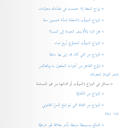
» زواج المتعة إذا حصلت في مقدّماته محرّمات
» الزواج الموقّت (المتعة) لمدّة خمسين سنة
» هل الزنا بالاُمّ ينشر الحرمة إلی البنت؟
» الزواج الموقّت للمتزوّج أربع نساء
» الزواج من التي كان قد زنی بها سابقاً
» تزوّج الفاعل من أخوات المفعول به وبالعكس
(نشر اللواط للحرمة)
» مسائل في الزواج (الموقّت أو الدائم) من غير المسلمة
» الزواج من الكتابيّة
» الزواج من الفتاة التي لم تبلغ السنّ القانوني
(۱۸ سنة)
» التمتّع بمسيحيّة مرتبطة بآخر بعلاقة غير شرعيّة