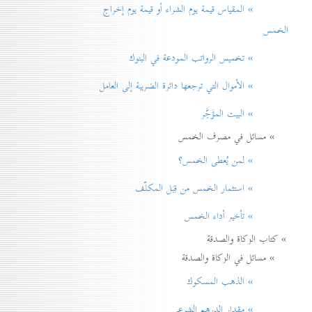
» المقياس قيمة يوم الشراء أو قيمة يوم إخراج
الخمس
» تخميس الرواتب المودعة في البنوك
» الأموال التي ترجعها دائرة الضريبة إلی العامل
» البيت المؤَجَّر
» مسائل في مصرف الخمس
» لمن يُعطی الخمس؟
» استثمار الخمس من قِبَل المكلّف
» تأخير أداء الخمس
» كتاب الزكاة والصدقة
» مسائل في الزكاة والصدقة
» الذهب المسكوك
» مقدار الدرهم الشرعي