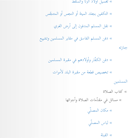
» تغسيل أولاد الزنا والسقط
» التكفين بجلد الميتة أو النجس أو المتنجّس
» نقل المسلم المدفون إلی أرض الغري
» دفن المسلم الفاسق في مقابر المسلمين وتشييع
جنازته
» دفن الكفّار وأولادهم في مقبرة المسلمين
» تخصيص قطعة من مقبرة البلد لأموات
المسلمين
» كتاب الصلاة
» مسائل في مقدّمات الصلاة وأجزائها
» مكان المصلّي
» لباس المصلّي
» القبلة