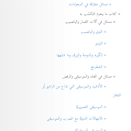
» مسائل متفرّقة في المحرّمات
» كتاب ما يحرم التكسّب به
» مسائل في آلات القمار واليانصيب
» اللوتو واليانصيب
» الليدو
» الگيرم والدومنة والورق وما شابهها
» الشطرنج
» مسائل في الغناء والموسيقى والرقص
» الأناشيد والموسيقی التي تذاع من الراديو أو
التلفاز
» الموسيقى التصويريّة
» الابتهالات الدينيّة مع الضرب والموسيقى
» الموسيقى السمفونيّة