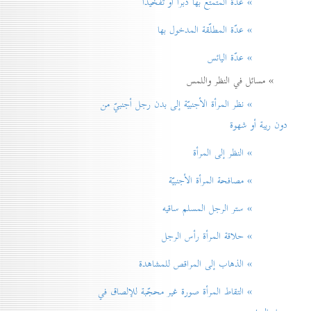
» عدّة المتمتّع بها دبراً أو تفخيذاً
» عدّة المطلّقة المدخول بها
» عدّة اليائس
» مسائل في النظر واللمس
» نظر المرأة الأجنبيّة إلی بدن رجل أجنبيّ من
دون ريبة أو شهوة
» النظر إلی المرأة
» مصافحة المرأة الأجنبيّة
» ستر الرجل المسلم ساقيه
» حلاقة المرأة رأس الرجل
» الذهاب إلی المراقص للمشاهدة
» التقاط المرأة صورة غير محجّبة للإلصاق في