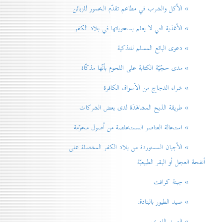
» الأكل والشرب في مطاعم تقدّم الخمور للزبائن
» الأغذية التي لا يعلم بمحتوياتها في بلاد الكفر
» دعوی البائع المسلم للتذكية
» مدی حجّيّة الكتابة على اللحوم بأنّها مذكّاة
» شراء الدجاج من الأسواق الكافرة
» طريقة الذبح المشاهَدَة لدی بعض الشركات
» استحالة العناصر المستخلصة من اُصول محرّمة
» الأجبان المستوردة من بلاد الكفر المشتملة على
أنفحة العجل أو البقر الطبيعيّة
» جبنة كرافت
» صيد الطيور بالبنادق
» الصيد اللهوي