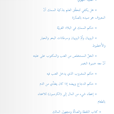
» هل يكفي لتحقّق العلم بتذكية السمك أنّ
المعروف هو صيده بالصنّارة
» حكم السمك في البلاد الغربيّة
» الروبيان واُمّ الروبيان وسرطانات البحر والحبار
والاُخطبوط
» الخلّ المستخلص من العنب والمكتوب على علبته
أنّ معه خميرة الخمر
» حكم المشروب الذي يدخل العنب فيه
» حكم الدجاج وبيضه إذا كان يتغذّي من الدم
» إعطاء شيء من المال إلی (الكرصون) للاعتناء
بالطعام
» كتاب اللقطة والضالّة ومجهول المالك