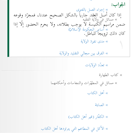
الجواب:
» إجزاء العمل بالفتوی
إذا كان أصل العقد جارياً بالشكل الصحيح عندنا، فمجرّد وقوعه
» مسائل في ولاية الفقيه
ضمن مراسيم الكنيسة لا يوجب بطلانه، ولا يحرم الحضور إلّا إذا
» أساس الحكومة الإسلاميّة
كان ذلك ترويجاً للباطل.
۱
» مدی نفوذ الولاية
» الفرق بين مجالي التقليد والولاية
» تعدّد الولايات
» كتاب الطهارة
» مسائل في المطهّرات والنجاسات وأحكامهما
» أهل الكتاب
» الصابئة
» الكفّار (غير أهل الكتاب)
» الأكل في المطاعم التي يتراودها أهل الكتاب