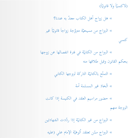
(لاكنسيّاً ولا قانونيّاً)
» هل زواج أهل الكتاب معتدّ به عندنا؟
» الزواج من مسيحيّة متزوّجة زواجاً قانونيّاً غير
كنسي
» الزواج من الكتابيّة في فترة انفصالها عن زوجها
بحكم القانون وقبل طلاقها منه
» التمتّع بالكتابيّة التاركة لزوجها الكتابي
» اتّخاذ غير المسلمة أمة
» حضور مراسيم العقد في الكنيسة إذا كانت
الزوجة منهم
» الزواج من غير الكتابيّة إذا ردّدت الشهادتين
» الزواج ممّن تعتقد اُلوهيّة الإمام علي (عليه