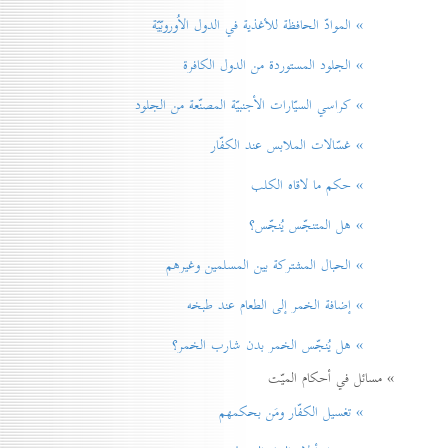
» الموادّ الحافظة للأغذية في الدول الاُوروبّيّة
» الجلود المستوردة من الدول الكافرة
» كراسي السيّارات الأجنبيّة المصنّعة من الجلود
» غسّالات الملابس عند الكفّار
» حكم ما لاقاه الكلب
» هل المتنجّس يُنجّس؟
» الحبال المشتركة بين المسلمين وغيرهم
» إضافة الخمر إلی الطعام عند طبخه
» هل يُنجّس الخمر بدن شارب الخمر؟
» مسائل في أحكام الميّت
» تغسيل الكفّار ومَن بحكمهم