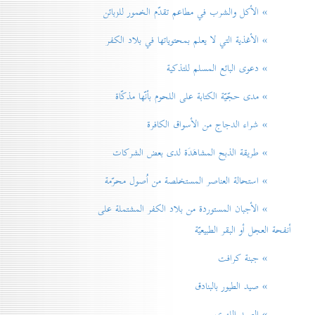
» الأكل والشرب في مطاعم تقدّم الخمور للزبائن
» الأغذية التي لا يعلم بمحتوياتها في بلاد الكفر
» دعوی البائع المسلم للتذكية
» مدی حجّيّة الكتابة على اللحوم بأنّها مذكّاة
» شراء الدجاج من الأسواق الكافرة
» طريقة الذبح المشاهَدَة لدی بعض الشركات
» استحالة العناصر المستخلصة من اُصول محرّمة
» الأجبان المستوردة من بلاد الكفر المشتملة على
أنفحة العجل أو البقر الطبيعيّة
» جبنة كرافت
» صيد الطيور بالبنادق
» الصيد اللهوي