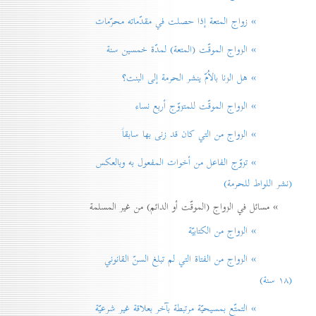
» زواج المتعة إذا حصلت في مقدّماته محرّمات
» الزواج الموقّت (المتعة) لمدّة خمسين سنة
» هل الزنا بالاُمّ ينشر الحرمة إلی البنت؟
» الزواج الموقّت للمتزوّج أربع نساء
» الزواج من التي كان قد زنی بها سابقاً
» تزوّج الفاعل من أخوات المفعول به وبالعكس
(نشر اللواط للحرمة)
» مسائل في الزواج (الموقّت أو الدائم) من غير المسلمة
» الزواج من الكتابيّة
» الزواج من الفتاة التي لم تبلغ السنّ القانوني
(۱۸ سنة)
» التمتّع بمسيحيّة مرتبطة بآخر بعلاقة غير شرعيّة