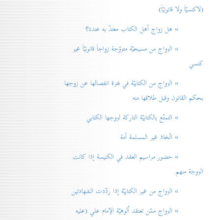
(لاكنسيّاً ولا قانونيّاً)
» هل زواج أهل الكتاب معتدّ به عندنا؟
» الزواج من مسيحيّة متزوّجة زواجاً قانونيّاً غير
كنسي
» الزواج من الكتابيّة في فترة انفصالها عن زوجها
بحكم القانون وقبل طلاقها منه
» التمتّع بالكتابيّة التاركة لزوجها الكتابي
» اتّخاذ غير المسلمة أمة
» حضور مراسيم العقد في الكنيسة إذا كانت
الزوجة منهم
» الزواج من غير الكتابيّة إذا ردّدت الشهادتين
» الزواج ممّن تعتقد اُلوهيّة الإمام علي (عليه