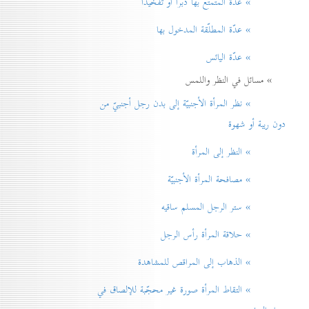
» عدّة المتمتّع بها دبراً أو تفخيذاً
» عدّة المطلّقة المدخول بها
» عدّة اليائس
» مسائل في النظر واللمس
» نظر المرأة الأجنبيّة إلی بدن رجل أجنبيّ من
دون ريبة أو شهوة
» النظر إلی المرأة
» مصافحة المرأة الأجنبيّة
» ستر الرجل المسلم ساقيه
» حلاقة المرأة رأس الرجل
» الذهاب إلی المراقص للمشاهدة
» التقاط المرأة صورة غير محجّبة للإلصاق في