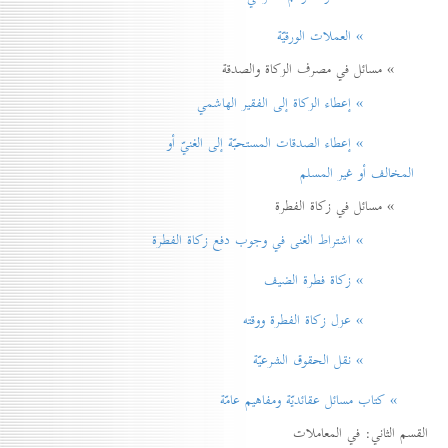
» العملات الورقيّة
» مسائل في مصرف الزكاة والصدقة
» إعطاء الزكاة إلی الفقير الهاشمي
» إعطاء الصدقات المستحبّة إلی الغنيّ أو
المخالف أو غير المسلم
» مسائل في زكاة الفطرة
» اشتراط الغنی في وجوب دفع زكاة الفطرة
» زكاة فطرة الضيف
» عزل زكاة الفطرة ووقته
» نقل الحقوق الشرعيّة
» كتاب مسائل عقائديّة ومفاهيم عامّة
القسم الثاني: في المعاملات