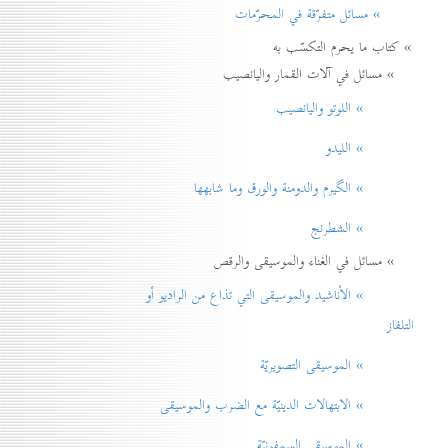
» مسائل متفرّقة في المحرّمات
» كتاب ما يحرم التكسّب به
» مسائل في آلات القمار واليانصيب
» اللوتو واليانصيب
» الليدو
» الگيرم والدومنة والورق وما شابهها
» الشطرنج
» مسائل في الغناء والموسيقى والرقص
» الأناشيد والموسيقی التي تذاع من الراديو أو
التلفاز
» الموسيقى التصويريّة
» الابتهالات الدينيّة مع الضرب والموسيقى
» الموسيقى السمفونيّة