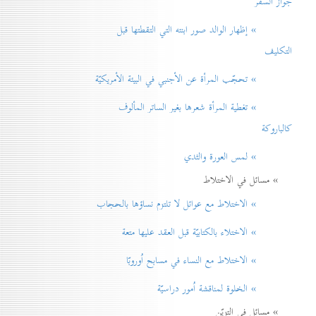
جواز السفر
» إظهار الوالد صور ابنته التي التقطتها قبل
التكليف
» تحجّب المرأة عن الأجنبي في البيئة الأمريكيّة
» تغطية المرأة شعرها بغير الساتر المألوف
كالباروكة
» لمس العورة والثدي
» مسائل في الاختلاط
» الاختلاط مع عوائل لا تلتزم نساؤها بالحجاب
» الاختلاء بالكتابيّة قبل العقد عليها متعة
» الاختلاط مع النساء في مسابح اُوروبّا
» الخلوة لمناقشة اُمور دراسيّة
» مسائل في التزيّن