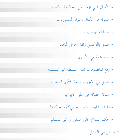
» الأموال التي تؤخذ من الحكومة الكافرة
» السرقة من الكفّار وشراء المسروقات
» بطاقات اليانصيب
» العمل بالتاكسي ونقل حامل الخمر
» المساهمة في الأسهم
» رفع الخصومات لدی السلطة غير المسلمة
» العمل في الأجهزة التابعة للاُمم المتحدة
» مسائل متفرّقة في شتّی الأبواب
» ما هو ضابط الكافر الحربي؟ وما حكمه؟
» حكم السلام علی السنّي أو غير المسلم
» مسائل في التمثيل