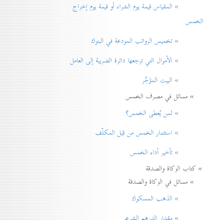
» المقياس قيمة يوم الشراء أو قيمة يوم إخراج
الخمس
» تخميس الرواتب المودعة في البنوك
» الأموال التي ترجعها دائرة الضريبة إلی العامل
» البيت المؤَجَّر
» مسائل في مصرف الخمس
» لمن يُعطی الخمس؟
» استثمار الخمس من قِبَل المكلّف
» تأخير أداء الخمس
» كتاب الزكاة والصدقة
» مسائل في الزكاة والصدقة
» الذهب المسكوك
» مقدار الدرهم الشرعي