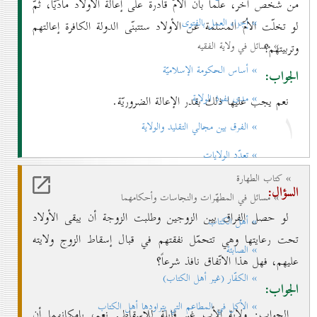
من شخص آخر، علماً بأنّ الاُمّ قادرة على إعالة الأولاد مادّيّاً، ثمّ
» إجزاء العمل بالفتوی
لو تخلّت الاُمّ المسلمة عن الأولاد ستتبنّى الدولة الكافرة إعالتهم
» مسائل في ولاية الفقيه
وتربيتهم؟
» أساس الحكومة الإسلاميّة
الجواب:
» مدی نفوذ الولاية
نعم يجب عليها ذلك بقدر الإعالة الضروريّة.
۱
» الفرق بين مجالي التقليد والولاية
» تعدّد الولايات
» كتاب الطهارة
السؤال:
» مسائل في المطهّرات والنجاسات وأحكامهما
لو حصل الفراق بين الزوجين وطلبت الزوجة أن يبقى الأولاد
» أهل الكتاب
تحت رعايتها وهي تتحمّل نفقتهم في قبال إسقاط الزوج ولايته
» الصابئة
عليهم، فهل هذا الاتّفاق نافذ شرعاً؟
» الكفّار (غير أهل الكتاب)
الجواب:
» الأكل في المطاعم التي يتراودها أهل الكتاب
الجواب: ولاية الأب غير قابلة للإسقاط. نعم، بإمكانهما أن