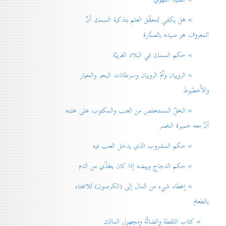
» هل يكفي لتحقّق العلم بتذكية السمك أنّ
المعروف هو صيده بالصنّارة
» حكم السمك في البلاد الغربيّة
» الروبيان واُمّ الروبيان وسرطانات البحر والحبار
والاُخطبوط
» الخلّ المستخلص من العنب والمكتوب على علبته
أنّ معه خميرة الخمر
» حكم المشروب الذي يدخل العنب فيه
» حكم الدجاج وبيضه إذا كان يتغذّي من الدم
» إعطاء شيء من المال إلی (الكرصون) للاعتناء
بالطعام
» كتاب اللقطة والضالّة ومجهول المالك