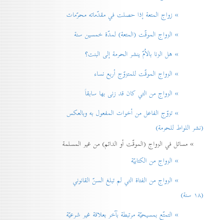
» زواج المتعة إذا حصلت في مقدّماته محرّمات
» الزواج الموقّت (المتعة) لمدّة خمسين سنة
» هل الزنا بالاُمّ ينشر الحرمة إلی البنت؟
» الزواج الموقّت للمتزوّج أربع نساء
» الزواج من التي كان قد زنی بها سابقاً
» تزوّج الفاعل من أخوات المفعول به وبالعكس
(نشر اللواط للحرمة)
» مسائل في الزواج (الموقّت أو الدائم) من غير المسلمة
» الزواج من الكتابيّة
» الزواج من الفتاة التي لم تبلغ السنّ القانوني
(۱۸ سنة)
» التمتّع بمسيحيّة مرتبطة بآخر بعلاقة غير شرعيّة