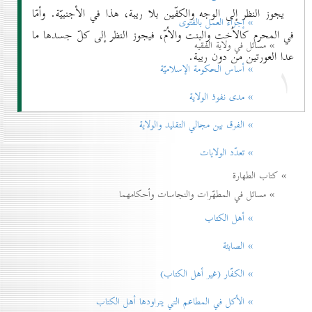
يجوز النظر إلى الوجه والكفّين بلا ريبة، هذا في الأجنبيّة. وأمّا
» إجزاء العمل بالفتوی
في المحرم كالاُخت والبنت والاُمّ، فيجوز النظر إلى كلّ جسدها ما
» مسائل في ولاية الفقيه
عدا العورتين من دون ريبة.
۱
» أساس الحكومة الإسلاميّة
» مدی نفوذ الولاية
» الفرق بين مجالي التقليد والولاية
» تعدّد الولايات
» كتاب الطهارة
» مسائل في المطهّرات والنجاسات وأحكامهما
» أهل الكتاب
» الصابئة
» الكفّار (غير أهل الكتاب)
» الأكل في المطاعم التي يتراودها أهل الكتاب