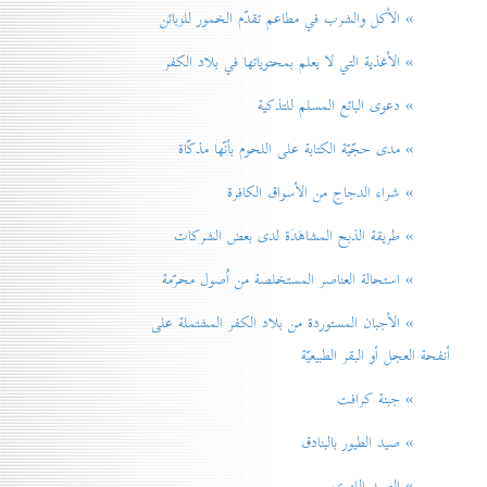
» الأكل والشرب في مطاعم تقدّم الخمور للزبائن
» الأغذية التي لا يعلم بمحتوياتها في بلاد الكفر
» دعوی البائع المسلم للتذكية
» مدی حجّيّة الكتابة على اللحوم بأنّها مذكّاة
» شراء الدجاج من الأسواق الكافرة
» طريقة الذبح المشاهَدَة لدی بعض الشركات
» استحالة العناصر المستخلصة من اُصول محرّمة
» الأجبان المستوردة من بلاد الكفر المشتملة على
أنفحة العجل أو البقر الطبيعيّة
» جبنة كرافت
» صيد الطيور بالبنادق
» الصيد اللهوي