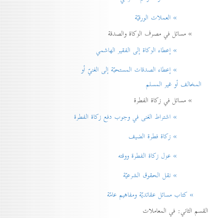
» العملات الورقيّة
» مسائل في مصرف الزكاة والصدقة
» إعطاء الزكاة إلی الفقير الهاشمي
» إعطاء الصدقات المستحبّة إلی الغنيّ أو
المخالف أو غير المسلم
» مسائل في زكاة الفطرة
» اشتراط الغنی في وجوب دفع زكاة الفطرة
» زكاة فطرة الضيف
» عزل زكاة الفطرة ووقته
» نقل الحقوق الشرعيّة
» كتاب مسائل عقائديّة ومفاهيم عامّة
القسم الثاني: في المعاملات