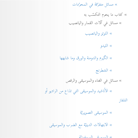
» مسائل متفرّقة في المحرّمات
» كتاب ما يحرم التكسّب به
» مسائل في آلات القمار واليانصيب
» اللوتو واليانصيب
» الليدو
» الگيرم والدومنة والورق وما شابهها
» الشطرنج
» مسائل في الغناء والموسيقى والرقص
» الأناشيد والموسيقی التي تذاع من الراديو أو
التلفاز
» الموسيقى التصويريّة
» الابتهالات الدينيّة مع الضرب والموسيقى
» الموسيقى السمفونيّة