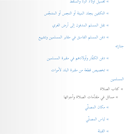
» تغسيل أولاد الزنا والسقط
» التكفين بجلد الميتة أو النجس أو المتنجّس
» نقل المسلم المدفون إلی أرض الغري
» دفن المسلم الفاسق في مقابر المسلمين وتشييع
جنازته
» دفن الكفّار وأولادهم في مقبرة المسلمين
» تخصيص قطعة من مقبرة البلد لأموات
المسلمين
» كتاب الصلاة
» مسائل في مقدّمات الصلاة وأجزائها
» مكان المصلّي
» لباس المصلّي
» القبلة