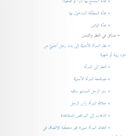
» عدّة المتمتّع بها دبراً أو تفخيذاً
» عدّة المطلّقة المدخول بها
» عدّة اليائس
» مسائل في النظر واللمس
» نظر المرأة الأجنبيّة إلی بدن رجل أجنبيّ من
دون ريبة أو شهوة
» النظر إلی المرأة
» مصافحة المرأة الأجنبيّة
» ستر الرجل المسلم ساقيه
» حلاقة المرأة رأس الرجل
» الذهاب إلی المراقص للمشاهدة
» التقاط المرأة صورة غير محجّبة للإلصاق في