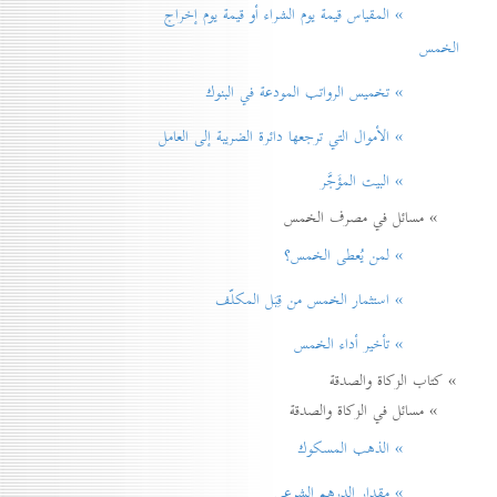
» المقياس قيمة يوم الشراء أو قيمة يوم إخراج
الخمس
» تخميس الرواتب المودعة في البنوك
» الأموال التي ترجعها دائرة الضريبة إلی العامل
» البيت المؤَجَّر
» مسائل في مصرف الخمس
» لمن يُعطی الخمس؟
» استثمار الخمس من قِبَل المكلّف
» تأخير أداء الخمس
» كتاب الزكاة والصدقة
» مسائل في الزكاة والصدقة
» الذهب المسكوك
» مقدار الدرهم الشرعي