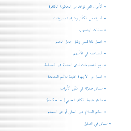
» الأموال التي تؤخذ من الحكومة الكافرة
» السرقة من الكفّار وشراء المسروقات
» بطاقات اليانصيب
» العمل بالتاكسي ونقل حامل الخمر
» المساهمة في الأسهم
» رفع الخصومات لدی السلطة غير المسلمة
» العمل في الأجهزة التابعة للاُمم المتحدة
» مسائل متفرّقة في شتّی الأبواب
» ما هو ضابط الكافر الحربي؟ وما حكمه؟
» حكم السلام علی السنّي أو غير المسلم
» مسائل في التمثيل