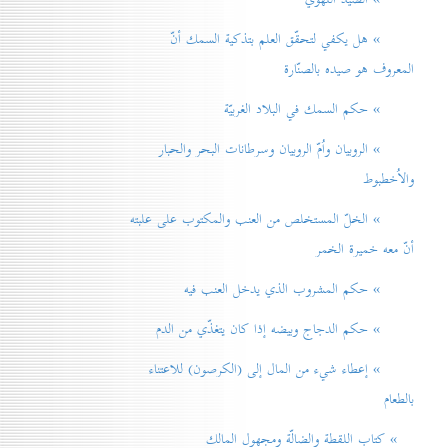
» هل يكفي لتحقّق العلم بتذكية السمك أنّ
المعروف هو صيده بالصنّارة
» حكم السمك في البلاد الغربيّة
» الروبيان واُمّ الروبيان وسرطانات البحر والحبار
والاُخطبوط
» الخلّ المستخلص من العنب والمكتوب على علبته
أنّ معه خميرة الخمر
» حكم المشروب الذي يدخل العنب فيه
» حكم الدجاج وبيضه إذا كان يتغذّي من الدم
» إعطاء شيء من المال إلی (الكرصون) للاعتناء
بالطعام
» كتاب اللقطة والضالّة ومجهول المالك