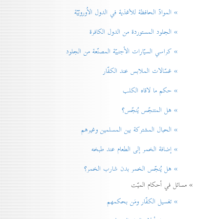
» الموادّ الحافظة للأغذية في الدول الاُوروبّيّة
» الجلود المستوردة من الدول الكافرة
» كراسي السيّارات الأجنبيّة المصنّعة من الجلود
» غسّالات الملابس عند الكفّار
» حكم ما لاقاه الكلب
» هل المتنجّس يُنجّس؟
» الحبال المشتركة بين المسلمين وغيرهم
» إضافة الخمر إلی الطعام عند طبخه
» هل يُنجّس الخمر بدن شارب الخمر؟
» مسائل في أحكام الميّت
» تغسيل الكفّار ومَن بحكمهم