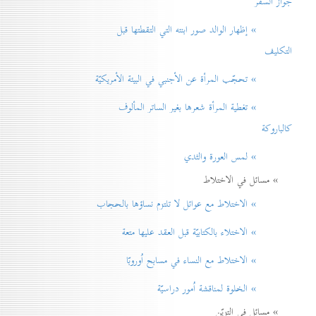
جواز السفر
» إظهار الوالد صور ابنته التي التقطتها قبل
التكليف
» تحجّب المرأة عن الأجنبي في البيئة الأمريكيّة
» تغطية المرأة شعرها بغير الساتر المألوف
كالباروكة
» لمس العورة والثدي
» مسائل في الاختلاط
» الاختلاط مع عوائل لا تلتزم نساؤها بالحجاب
» الاختلاء بالكتابيّة قبل العقد عليها متعة
» الاختلاط مع النساء في مسابح اُوروبّا
» الخلوة لمناقشة اُمور دراسيّة
» مسائل في التزيّن