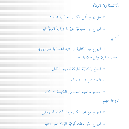
(لاكنسيّاً ولا قانونيّاً)
» هل زواج أهل الكتاب معتدّ به عندنا؟
» الزواج من مسيحيّة متزوّجة زواجاً قانونيّاً غير
كنسي
» الزواج من الكتابيّة في فترة انفصالها عن زوجها
بحكم القانون وقبل طلاقها منه
» التمتّع بالكتابيّة التاركة لزوجها الكتابي
» اتّخاذ غير المسلمة أمة
» حضور مراسيم العقد في الكنيسة إذا كانت
الزوجة منهم
» الزواج من غير الكتابيّة إذا ردّدت الشهادتين
» الزواج ممّن تعتقد اُلوهيّة الإمام علي (عليه