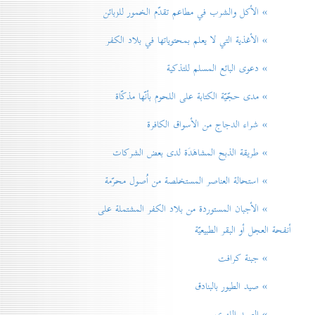
» الأكل والشرب في مطاعم تقدّم الخمور للزبائن
» الأغذية التي لا يعلم بمحتوياتها في بلاد الكفر
» دعوی البائع المسلم للتذكية
» مدی حجّيّة الكتابة على اللحوم بأنّها مذكّاة
» شراء الدجاج من الأسواق الكافرة
» طريقة الذبح المشاهَدَة لدی بعض الشركات
» استحالة العناصر المستخلصة من اُصول محرّمة
» الأجبان المستوردة من بلاد الكفر المشتملة على
أنفحة العجل أو البقر الطبيعيّة
» جبنة كرافت
» صيد الطيور بالبنادق
» الصيد اللهوي