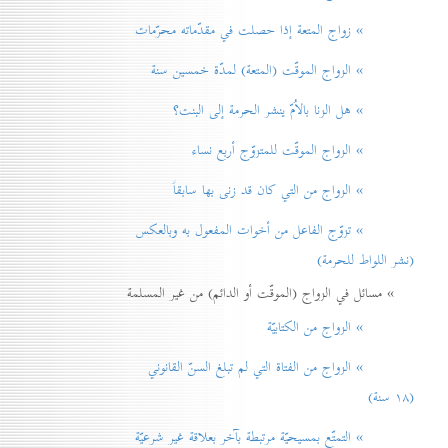
» زواج المتعة إذا حصلت في مقدّماته محرّمات
» الزواج الموقّت (المتعة) لمدّة خمسين سنة
» هل الزنا بالاُمّ ينشر الحرمة إلی البنت؟
» الزواج الموقّت للمتزوّج أربع نساء
» الزواج من التي كان قد زنی بها سابقاً
» تزوّج الفاعل من أخوات المفعول به وبالعكس
(نشر اللواط للحرمة)
» مسائل في الزواج (الموقّت أو الدائم) من غير المسلمة
» الزواج من الكتابيّة
» الزواج من الفتاة التي لم تبلغ السنّ القانوني
(۱۸ سنة)
» التمتّع بمسيحيّة مرتبطة بآخر بعلاقة غير شرعيّة