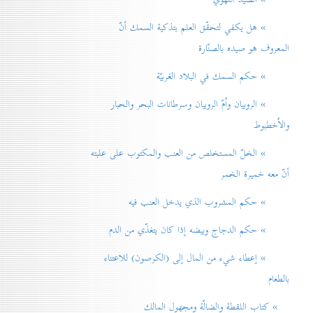
» هل يكفي لتحقّق العلم بتذكية السمك أنّ
المعروف هو صيده بالصنّارة
» حكم السمك في البلاد الغربيّة
» الروبيان واُمّ الروبيان وسرطانات البحر والحبار
والاُخطبوط
» الخلّ المستخلص من العنب والمكتوب على علبته
أنّ معه خميرة الخمر
» حكم المشروب الذي يدخل العنب فيه
» حكم الدجاج وبيضه إذا كان يتغذّي من الدم
» إعطاء شيء من المال إلی (الكرصون) للاعتناء
بالطعام
» كتاب اللقطة والضالّة ومجهول المالك