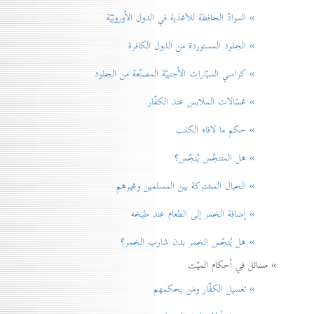
» الموادّ الحافظة للأغذية في الدول الاُوروبّيّة
» الجلود المستوردة من الدول الكافرة
» كراسي السيّارات الأجنبيّة المصنّعة من الجلود
» غسّالات الملابس عند الكفّار
» حكم ما لاقاه الكلب
» هل المتنجّس يُنجّس؟
» الحبال المشتركة بين المسلمين وغيرهم
» إضافة الخمر إلی الطعام عند طبخه
» هل يُنجّس الخمر بدن شارب الخمر؟
» مسائل في أحكام الميّت
» تغسيل الكفّار ومَن بحكمهم