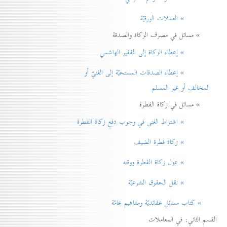
» العملات الورقيّة
» مسائل في مصرف الزكاة والصدقة
» إعطاء الزكاة إلی الفقير الهاشمي
» إعطاء الصدقات المستحبّة إلی الغنيّ أو
المخالف أو غير المسلم
» مسائل في زكاة الفطرة
» اشتراط الغنی في وجوب دفع زكاة الفطرة
» زكاة فطرة الضيف
» عزل زكاة الفطرة ووقته
» نقل الحقوق الشرعيّة
» كتاب مسائل عقائديّة ومفاهيم عامّة
القسم الثاني: في المعاملات