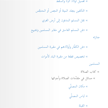
» تغسيل أولاد الزنا والسقط
» التكفين بجلد الميتة أو النجس أو المتنجّس
» نقل المسلم المدفون إلی أرض الغري
» دفن المسلم الفاسق في مقابر المسلمين وتشييع
جنازته
» دفن الكفّار وأولادهم في مقبرة المسلمين
» تخصيص قطعة من مقبرة البلد لأموات
المسلمين
» كتاب الصلاة
» مسائل في مقدّمات الصلاة وأجزائها
» مكان المصلّي
» لباس المصلّي
» القبلة