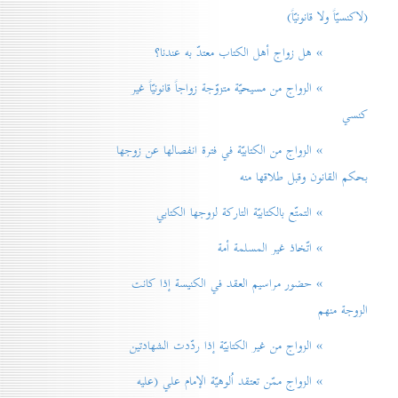
(لاكنسيّاً ولا قانونيّاً)
» هل زواج أهل الكتاب معتدّ به عندنا؟
» الزواج من مسيحيّة متزوّجة زواجاً قانونيّاً غير
كنسي
» الزواج من الكتابيّة في فترة انفصالها عن زوجها
بحكم القانون وقبل طلاقها منه
» التمتّع بالكتابيّة التاركة لزوجها الكتابي
» اتّخاذ غير المسلمة أمة
» حضور مراسيم العقد في الكنيسة إذا كانت
الزوجة منهم
» الزواج من غير الكتابيّة إذا ردّدت الشهادتين
» الزواج ممّن تعتقد اُلوهيّة الإمام علي (عليه