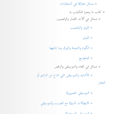
» مسائل متفرّقة في المحرّمات
» كتاب ما يحرم التكسّب به
» مسائل في آلات القمار واليانصيب
» اللوتو واليانصيب
» الليدو
» الگيرم والدومنة والورق وما شابهها
» الشطرنج
» مسائل في الغناء والموسيقى والرقص
» الأناشيد والموسيقی التي تذاع من الراديو أو
التلفاز
» الموسيقى التصويريّة
» الابتهالات الدينيّة مع الضرب والموسيقى
» الموسيقى السمفونيّة