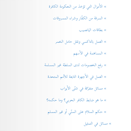
» الأموال التي تؤخذ من الحكومة الكافرة
» السرقة من الكفّار وشراء المسروقات
» بطاقات اليانصيب
» العمل بالتاكسي ونقل حامل الخمر
» المساهمة في الأسهم
» رفع الخصومات لدی السلطة غير المسلمة
» العمل في الأجهزة التابعة للاُمم المتحدة
» مسائل متفرّقة في شتّی الأبواب
» ما هو ضابط الكافر الحربي؟ وما حكمه؟
» حكم السلام علی السنّي أو غير المسلم
» مسائل في التمثيل