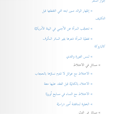
جواز السفر
» إظهار الوالد صور ابنته التي التقطتها قبل
التكليف
» تحجّب المرأة عن الأجنبي في البيئة الأمريكيّة
» تغطية المرأة شعرها بغير الساتر المألوف
كالباروكة
» لمس العورة والثدي
» مسائل في الاختلاط
» الاختلاط مع عوائل لا تلتزم نساؤها بالحجاب
» الاختلاء بالكتابيّة قبل العقد عليها متعة
» الاختلاط مع النساء في مسابح اُوروبّا
» الخلوة لمناقشة اُمور دراسيّة
» مسائل في التزيّن