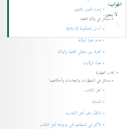
الجواب:
» إجزاء العمل بالفتوی
لا يجوز.
۱
» مسائل في ولاية الفقيه
» أساس الحكومة الإسلاميّة
» مدی نفوذ الولاية
» الفرق بين مجالي التقليد والولاية
» تعدّد الولايات
» كتاب الطهارة
» مسائل في المطهّرات والنجاسات وأحكامهما
» أهل الكتاب
» الصابئة
» الكفّار (غير أهل الكتاب)
» الأكل في المطاعم التي يتراودها أهل الكتاب