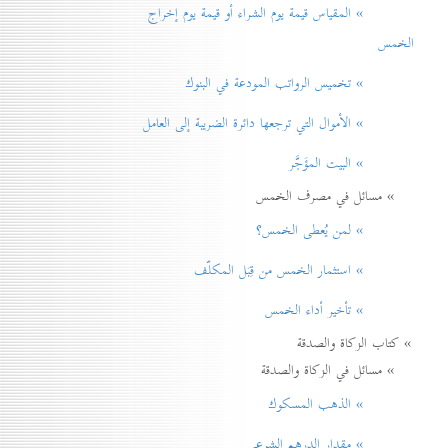
» المقياس قيمة يوم الشراء أو قيمة يوم إخراج
الخمس
» تخميس الرواتب المودعة في البنوك
» الأموال التي ترجعها دائرة الضريبة إلی العامل
» البيت المؤَجَّر
» مسائل في مصرف الخمس
» لمن يُعطی الخمس؟
» استثمار الخمس من قِبَل المكلّف
» تأخير أداء الخمس
» كتاب الزكاة والصدقة
» مسائل في الزكاة والصدقة
» الذهب المسكوك
» مقدار الدرهم الشرعي