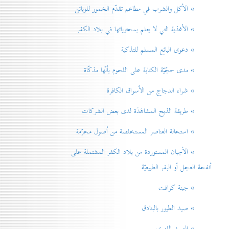
» الأكل والشرب في مطاعم تقدّم الخمور للزبائن
» الأغذية التي لا يعلم بمحتوياتها في بلاد الكفر
» دعوی البائع المسلم للتذكية
» مدی حجّيّة الكتابة على اللحوم بأنّها مذكّاة
» شراء الدجاج من الأسواق الكافرة
» طريقة الذبح المشاهَدَة لدی بعض الشركات
» استحالة العناصر المستخلصة من اُصول محرّمة
» الأجبان المستوردة من بلاد الكفر المشتملة على
أنفحة العجل أو البقر الطبيعيّة
» جبنة كرافت
» صيد الطيور بالبنادق
» الصيد اللهوي