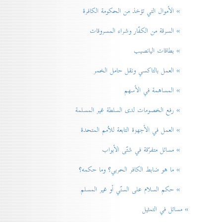
» الأموال التي تؤخذ من الحكومة الكافرة
» السرقة من الكفّار وشراء المسروقات
» بطاقات اليانصيب
» العمل بالتاكسي ونقل حامل الخمر
» المساهمة في الأسهم
» رفع الخصومات لدی السلطة غير المسلمة
» العمل في الأجهزة التابعة للاُمم المتحدة
» مسائل متفرّقة في شتّی الأبواب
» ما هو ضابط الكافر الحربي؟ وما حكمه؟
» حكم السلام علی السنّي أو غير المسلم
» مسائل في التمثيل