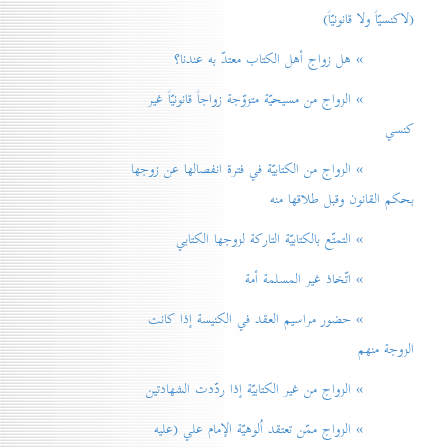
(لاكنسيّاً ولا قانونيّاً)
» هل زواج أهل الكتاب معتدّ به عندنا؟
» الزواج من مسيحيّة متزوّجة زواجاً قانونيّاً غير
كنسي
» الزواج من الكتابيّة في فترة انفصالها عن زوجها
بحكم القانون وقبل طلاقها منه
» التمتّع بالكتابيّة التاركة لزوجها الكتابي
» اتّخاذ غير المسلمة أمة
» حضور مراسيم العقد في الكنيسة إذا كانت
الزوجة منهم
» الزواج من غير الكتابيّة إذا ردّدت الشهادتين
» الزواج ممّن تعتقد اُلوهيّة الإمام علي (عليه