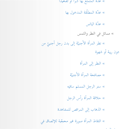
» عدّة المتمتّع بها دبراً أو تفخيذاً
» عدّة المطلّقة المدخول بها
» عدّة اليائس
» مسائل في النظر واللمس
» نظر المرأة الأجنبيّة إلی بدن رجل أجنبيّ من
دون ريبة أو شهوة
» النظر إلی المرأة
» مصافحة المرأة الأجنبيّة
» ستر الرجل المسلم ساقيه
» حلاقة المرأة رأس الرجل
» الذهاب إلی المراقص للمشاهدة
» التقاط المرأة صورة غير محجّبة للإلصاق في