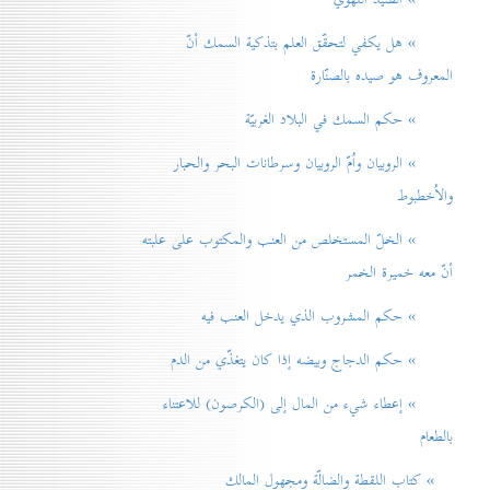
» هل يكفي لتحقّق العلم بتذكية السمك أنّ
المعروف هو صيده بالصنّارة
» حكم السمك في البلاد الغربيّة
» الروبيان واُمّ الروبيان وسرطانات البحر والحبار
والاُخطبوط
» الخلّ المستخلص من العنب والمكتوب على علبته
أنّ معه خميرة الخمر
» حكم المشروب الذي يدخل العنب فيه
» حكم الدجاج وبيضه إذا كان يتغذّي من الدم
» إعطاء شيء من المال إلی (الكرصون) للاعتناء
بالطعام
» كتاب اللقطة والضالّة ومجهول المالك