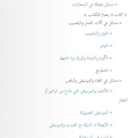
» مسائل متفرّقة في المحرّمات
» كتاب ما يحرم التكسّب به
» مسائل في آلات القمار واليانصيب
» اللوتو واليانصيب
» الليدو
» الگيرم والدومنة والورق وما شابهها
» الشطرنج
» مسائل في الغناء والموسيقى والرقص
» الأناشيد والموسيقی التي تذاع من الراديو أو
التلفاز
» الموسيقى التصويريّة
» الابتهالات الدينيّة مع الضرب والموسيقى
» الموسيقى السمفونيّة