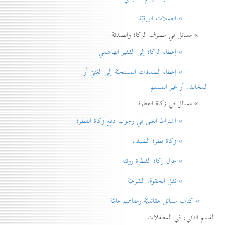
» العملات الورقيّة
» مسائل في مصرف الزكاة والصدقة
» إعطاء الزكاة إلی الفقير الهاشمي
» إعطاء الصدقات المستحبّة إلی الغنيّ أو
المخالف أو غير المسلم
» مسائل في زكاة الفطرة
» اشتراط الغنی في وجوب دفع زكاة الفطرة
» زكاة فطرة الضيف
» عزل زكاة الفطرة ووقته
» نقل الحقوق الشرعيّة
» كتاب مسائل عقائديّة ومفاهيم عامّة
القسم الثاني: في المعاملات