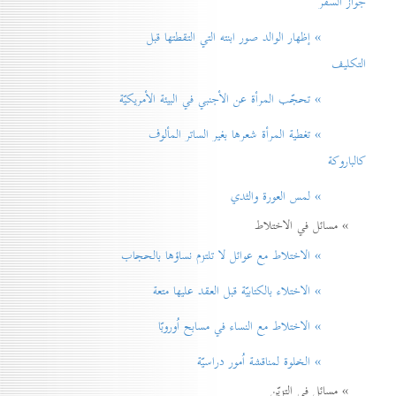
جواز السفر
» إظهار الوالد صور ابنته التي التقطتها قبل
التكليف
» تحجّب المرأة عن الأجنبي في البيئة الأمريكيّة
» تغطية المرأة شعرها بغير الساتر المألوف
كالباروكة
» لمس العورة والثدي
» مسائل في الاختلاط
» الاختلاط مع عوائل لا تلتزم نساؤها بالحجاب
» الاختلاء بالكتابيّة قبل العقد عليها متعة
» الاختلاط مع النساء في مسابح اُوروبّا
» الخلوة لمناقشة اُمور دراسيّة
» مسائل في التزيّن