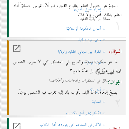
المهمّ هو حصول العلم بطلوع الفجر، فلو أنّ القياس حسابيّاً أفاد
» إجزاء العمل بالفتوی
العلم بذلك كفى، وإلّا فلا.
۱
» مسائل في ولاية الفقيه
» أساس الحكومة الإسلاميّة
» مدی نفوذ الولاية
السؤال:
» الفرق بين مجالي التقليد والولاية
ما هو حكم الصلاة والصوم في المناطق التي لا تغرب الشمس
» تعدّد الولايات
فيها في عدّة أيّام بل عدّة شهور؟
» كتاب الطهارة
» مسائل في المطهّرات والنجاسات وأحكامهما
الجواب:
» أهل الكتاب
يصحّ إلحاق ذاك البلد بأقرب بلد إليه تغرب فيه الشمس يوميّاً.
۲
» الصابئة
» الكفّار (غير أهل الكتاب)
» الأكل في المطاعم التي يتراودها أهل الكتاب