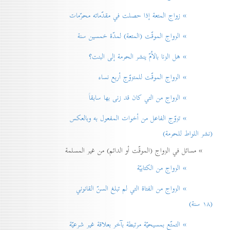
» زواج المتعة إذا حصلت في مقدّماته محرّمات
» الزواج الموقّت (المتعة) لمدّة خمسين سنة
» هل الزنا بالاُمّ ينشر الحرمة إلی البنت؟
» الزواج الموقّت للمتزوّج أربع نساء
» الزواج من التي كان قد زنی بها سابقاً
» تزوّج الفاعل من أخوات المفعول به وبالعكس
(نشر اللواط للحرمة)
» مسائل في الزواج (الموقّت أو الدائم) من غير المسلمة
» الزواج من الكتابيّة
» الزواج من الفتاة التي لم تبلغ السنّ القانوني
(۱۸ سنة)
» التمتّع بمسيحيّة مرتبطة بآخر بعلاقة غير شرعيّة