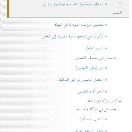
٦
» المقياس قيمة يوم الشراء أو قيمة يوم إخراج
الخمس
» تخميس الرواتب المودعة في البنوك
» الأموال التي ترجعها دائرة الضريبة إلی العامل
» البيت المؤَجَّر
» مسائل في مصرف الخمس
» لمن يُعطی الخمس؟
» استثمار الخمس من قِبَل المكلّف
» تأخير أداء الخمس
» كتاب الزكاة والصدقة
» مسائل في الزكاة والصدقة
» الذهب المسكوك
» مقدار الدرهم الشرعي