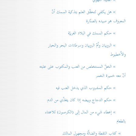
» هل يكفي لتحقّق العلم بتذكية السمك أنّ
المعروف هو صيده بالصنّارة
» حكم السمك في البلاد الغربيّة
» الروبيان واُمّ الروبيان وسرطانات البحر والحبار
والاُخطبوط
» الخلّ المستخلص من العنب والمكتوب على علبته
أنّ معه خميرة الخمر
» حكم المشروب الذي يدخل العنب فيه
» حكم الدجاج وبيضه إذا كان يتغذّي من الدم
» إعطاء شيء من المال إلی (الكرصون) للاعتناء
بالطعام
» كتاب اللقطة والضالّة ومجهول المالك