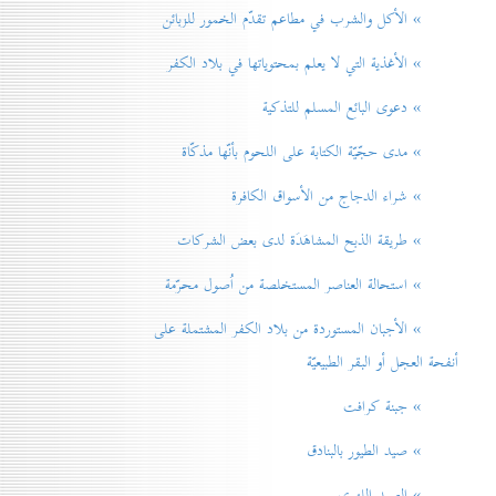
» الأكل والشرب في مطاعم تقدّم الخمور للزبائن
» الأغذية التي لا يعلم بمحتوياتها في بلاد الكفر
» دعوی البائع المسلم للتذكية
» مدی حجّيّة الكتابة على اللحوم بأنّها مذكّاة
» شراء الدجاج من الأسواق الكافرة
» طريقة الذبح المشاهَدَة لدی بعض الشركات
» استحالة العناصر المستخلصة من اُصول محرّمة
» الأجبان المستوردة من بلاد الكفر المشتملة على
أنفحة العجل أو البقر الطبيعيّة
» جبنة كرافت
» صيد الطيور بالبنادق
» الصيد اللهوي