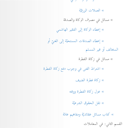
» العملات الورقيّة
» مسائل في مصرف الزكاة والصدقة
» إعطاء الزكاة إلی الفقير الهاشمي
» إعطاء الصدقات المستحبّة إلی الغنيّ أو
المخالف أو غير المسلم
» مسائل في زكاة الفطرة
» اشتراط الغنی في وجوب دفع زكاة الفطرة
» زكاة فطرة الضيف
» عزل زكاة الفطرة ووقته
» نقل الحقوق الشرعيّة
» كتاب مسائل عقائديّة ومفاهيم عامّة
القسم الثاني: في المعاملات