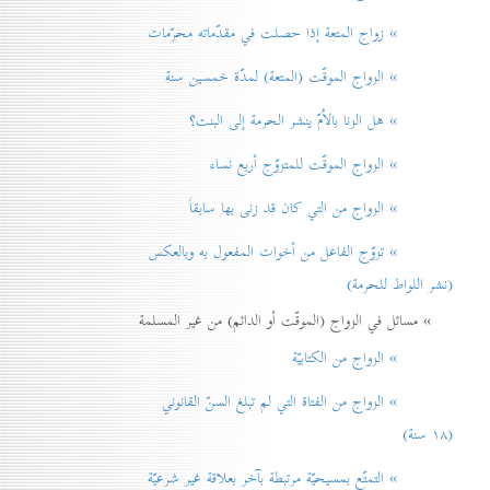
» زواج المتعة إذا حصلت في مقدّماته محرّمات
» الزواج الموقّت (المتعة) لمدّة خمسين سنة
» هل الزنا بالاُمّ ينشر الحرمة إلی البنت؟
» الزواج الموقّت للمتزوّج أربع نساء
» الزواج من التي كان قد زنی بها سابقاً
» تزوّج الفاعل من أخوات المفعول به وبالعكس
(نشر اللواط للحرمة)
» مسائل في الزواج (الموقّت أو الدائم) من غير المسلمة
» الزواج من الكتابيّة
» الزواج من الفتاة التي لم تبلغ السنّ القانوني
(۱۸ سنة)
» التمتّع بمسيحيّة مرتبطة بآخر بعلاقة غير شرعيّة