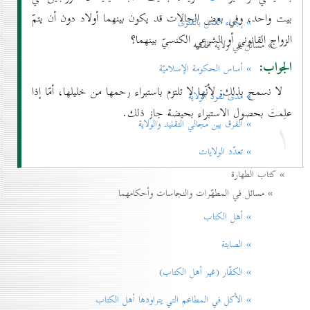
بيت واحد، وفي بعض الحالات قد يكون بينهما أولاد دون أن يتمّ
» إجزاء العمل بالفتوی
الزواج القانوني أو الشرعي الكنسيّ بينهما؟
» مسائل في ولاية الفقيه
الجواب:
» أساس الحكومة الإسلاميّة
لا نسمح بذلك; لأنّها لا تلتزم باستبراء رحمها من خليلها، أمّا إذا
» مدی نفوذ الولاية
علِمتَ بحصول الاستبراء بحيضة جاز ذلك.
۱
» الفرق بين مجالي التقليد والولاية
» تعدّد الولايات
» كتاب الطهارة
» مسائل في المطهّرات والنجاسات وأحكامهما
» أهل الكتاب
» الصابئة
» الكفّار (غير أهل الكتاب)
» الأكل في المطاعم التي يتراودها أهل الكتاب