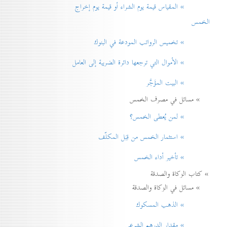
» المقياس قيمة يوم الشراء أو قيمة يوم إخراج
الخمس
» تخميس الرواتب المودعة في البنوك
» الأموال التي ترجعها دائرة الضريبة إلی العامل
» البيت المؤَجَّر
» مسائل في مصرف الخمس
» لمن يُعطی الخمس؟
» استثمار الخمس من قِبَل المكلّف
» تأخير أداء الخمس
» كتاب الزكاة والصدقة
» مسائل في الزكاة والصدقة
» الذهب المسكوك
» مقدار الدرهم الشرعي