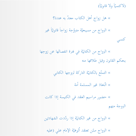
(لاكنسيّاً ولا قانونيّاً)
» هل زواج أهل الكتاب معتدّ به عندنا؟
» الزواج من مسيحيّة متزوّجة زواجاً قانونيّاً غير
كنسي
» الزواج من الكتابيّة في فترة انفصالها عن زوجها
بحكم القانون وقبل طلاقها منه
» التمتّع بالكتابيّة التاركة لزوجها الكتابي
» اتّخاذ غير المسلمة أمة
» حضور مراسيم العقد في الكنيسة إذا كانت
الزوجة منهم
» الزواج من غير الكتابيّة إذا ردّدت الشهادتين
» الزواج ممّن تعتقد اُلوهيّة الإمام علي (عليه