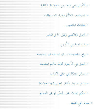
» الأموال التي تؤخذ من الحكومة الكافرة
» السرقة من الكفّار وشراء المسروقات
» بطاقات اليانصيب
» العمل بالتاكسي ونقل حامل الخمر
» المساهمة في الأسهم
» رفع الخصومات لدی السلطة غير المسلمة
» العمل في الأجهزة التابعة للاُمم المتحدة
» مسائل متفرّقة في شتّی الأبواب
» ما هو ضابط الكافر الحربي؟ وما حكمه؟
» حكم السلام علی السنّي أو غير المسلم
» مسائل في التمثيل