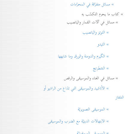
» مسائل متفرّقة في المحرّمات
» كتاب ما يحرم التكسّب به
» مسائل في آلات القمار واليانصيب
» اللوتو واليانصيب
» الليدو
» الگيرم والدومنة والورق وما شابهها
» الشطرنج
» مسائل في الغناء والموسيقى والرقص
» الأناشيد والموسيقی التي تذاع من الراديو أو
التلفاز
» الموسيقى التصويريّة
» الابتهالات الدينيّة مع الضرب والموسيقى
» الموسيقى السمفونيّة