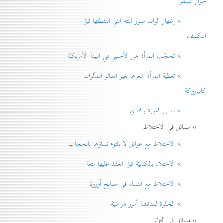
جواز السفر
» إظهار الوالد صور ابنته التي التقطتها قبل
التكليف
» تحجّب المرأة عن الأجنبي في البيئة الأمريكيّة
» تغطية المرأة شعرها بغير الساتر المألوف
كالباروكة
» لمس العورة والثدي
» مسائل في الاختلاط
» الاختلاط مع عوائل لا تلتزم نساؤها بالحجاب
» الاختلاء بالكتابيّة قبل العقد عليها متعة
» الاختلاط مع النساء في مسابح اُوروبّا
» الخلوة لمناقشة اُمور دراسيّة
» مسائل في التزيّن