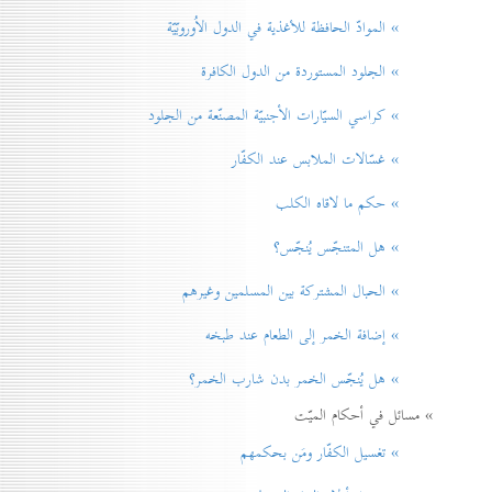
» الموادّ الحافظة للأغذية في الدول الاُوروبّيّة
» الجلود المستوردة من الدول الكافرة
» كراسي السيّارات الأجنبيّة المصنّعة من الجلود
» غسّالات الملابس عند الكفّار
» حكم ما لاقاه الكلب
» هل المتنجّس يُنجّس؟
» الحبال المشتركة بين المسلمين وغيرهم
» إضافة الخمر إلی الطعام عند طبخه
» هل يُنجّس الخمر بدن شارب الخمر؟
» مسائل في أحكام الميّت
» تغسيل الكفّار ومَن بحكمهم