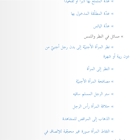
» عدّة المتمتّع بها دبراً أو تفخيذاً
» عدّة المطلّقة المدخول بها
» عدّة اليائس
» مسائل في النظر واللمس
» نظر المرأة الأجنبيّة إلی بدن رجل أجنبيّ من
دون ريبة أو شهوة
» النظر إلی المرأة
» مصافحة المرأة الأجنبيّة
» ستر الرجل المسلم ساقيه
» حلاقة المرأة رأس الرجل
» الذهاب إلی المراقص للمشاهدة
» التقاط المرأة صورة غير محجّبة للإلصاق في