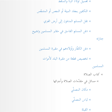
» تغسيل أولاد الزنا والسقط
» التكفين بجلد الميتة أو النجس أو المتنجّس
» نقل المسلم المدفون إلی أرض الغري
» دفن المسلم الفاسق في مقابر المسلمين وتشييع
جنازته
» دفن الكفّار وأولادهم في مقبرة المسلمين
» تخصيص قطعة من مقبرة البلد لأموات
المسلمين
» كتاب الصلاة
» مسائل في مقدّمات الصلاة وأجزائها
» مكان المصلّي
» لباس المصلّي
» القبلة