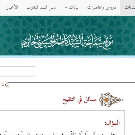
فتاءات
دروس ومحاضرات
بيانات
دليل المسلم المغترب
الأخبار
مسائل في التلقيح
السؤال:
هل يجوز للمرأة أن تلقّح نفسها من منيّ رجل أجنبي، أو من