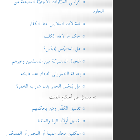
» كراسي السيّارات الأجنبيّة المصنّعة من
الجلود
» غسّالات الملابس عند الكفّار
» حكم ما لاقاه الكلب
» هل المتنجّس يُنجّس؟
» الحبال المشتركة بين المسلمين وغيرهم
» إضافة الخمر إلی الطعام عند طبخه
» هل يُنجّس الخمر بدن شارب الخمر؟
» مسائل في أحكام الميّت
» تغسيل الكفّار ومَن بحكمهم
» تغسيل أولاد الزنا والسقط
» التكفين بجلد الميتة أو النجس أو المتنجّس