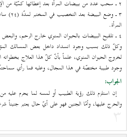
۲ ـ سحب عدد من بييضات المرأة بعد إعطائها كمّيّة من الإبرلتقوية أو تكبير البييضات.
۳ ـ وضع ال
المرأة.
٤ ـ تلقيح البييضات بالحيوان المنوي خارج الرحم، والبعض داخل الرحم بحسب العلاج.
وكلّ ذلك بسبب وجود انسداد داخل بعض المسالك المؤدّية ل
لخروج الحيوان المنوي، علماً بأنّ كلّ هذا العلاج بخطواته 
وجود طبيبة مختصّة في هذا المجال، وعليه فما رأي سماحتكم
الجواب:
إن استلزم ذلك رؤية الطبيب أو لمسه لما يحرم عليه من ا
والحرج عليها، وأمّا الجنين فهو على أيّ حال يعتبر جنيناً شرعيّ
۳