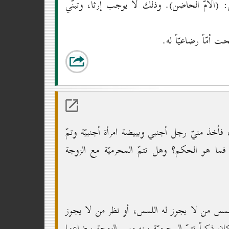
ّى: (الاُمّ الحاضن). وذلك لا يوجب إرثاً، وتبنّي
ُمّاً رضاعيّاً له.
اُخذ منيّ رجل أجنبي وبييضة امرأة أجنبيّة وتمّ
 فما هو الحكم؟ وهل تتمّ المحرميّة مع الزوجة
 كلمس من لا يجوز له اللمس، أو نظر من لا يجوز
ان ذكراً تتمّ المحرميّة بينه وبين الزوجة برضاعها