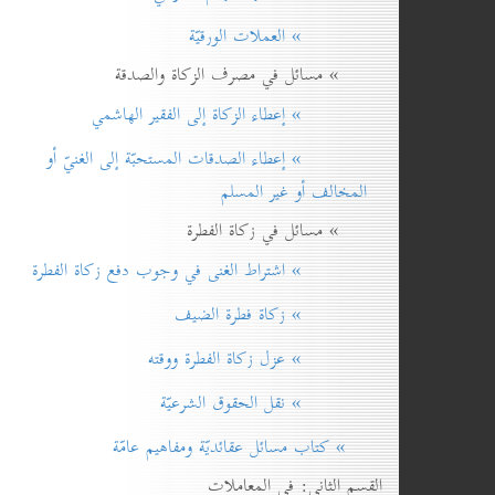
» العملات الورقيّة
» مسائل في مصرف الزكاة والصدقة
» إعطاء الزكاة إلی الفقير الهاشمي
» إعطاء الصدقات المستحبّة إلی الغنيّ أو
المخالف أو غير المسلم
» مسائل في زكاة الفطرة
» اشتراط الغنی في وجوب دفع زكاة الفطرة
» زكاة فطرة الضيف
» عزل زكاة الفطرة ووقته
» نقل الحقوق الشرعيّة
» كتاب مسائل عقائديّة ومفاهيم عامّة
القسم الثاني: في المعاملات