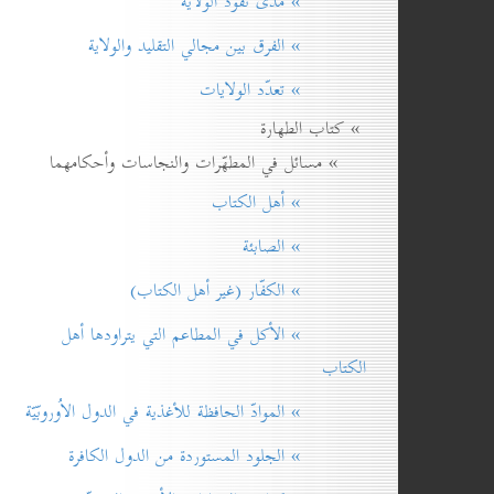
» مدی نفوذ الولاية
» الفرق بين مجالي التقليد والولاية
» تعدّد الولايات
» كتاب الطهارة
» مسائل في المطهّرات والنجاسات وأحكامهما
» أهل الكتاب
» الصابئة
» الكفّار (غير أهل الكتاب)
» الأكل في المطاعم التي يتراودها أهل
الكتاب
» الموادّ الحافظة للأغذية في الدول الاُوروبّيّة
» الجلود المستوردة من الدول الكافرة