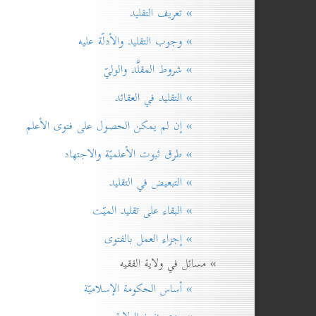
» تعريف التقليد
» وجوب التقليد والأدلّة عليه
» شروط المقلَّد والوليّ
» التقليد في العقائد
» إن لم یمکن الحصول علی فتوی الأعلم
» طرق ثبوت الأعلميّة والاجتهاد
» التبعيض في التقليد
» البقاء على تقليد الميّت
» إجزاء العمل بالفتوی
» مسائل في ولاية الفقيه
» أساس الحكومة الإسلاميّة