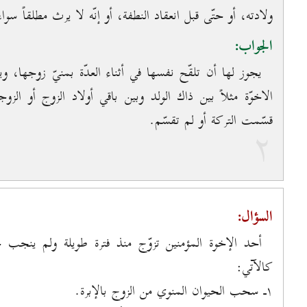
ولادته، أو حتّى قبل انعقاد النطفة، أو إنّه لا يرث مطلقاً سوا
الجواب:
يجوز لها أن تلقّح نفسها في أثناء العدّة بمنيّ زوجها، و
الاخوّة مثلاً بين ذاك الولد وبين باقي أولاد الزوج أو ال
قسّمت التركة أو لم تقسّم.
۲
السؤال:
أحد الإخوة المؤمنين تزوّج منذ فترة طويلة ولم ينجب
كالآتي:
۱ـ سحب الحيوان المنوي من الزوج بالإبرة.