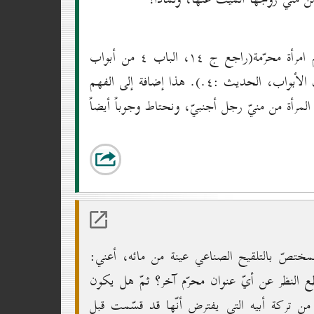
توجد في الوسائل روايات مانعة عن وضع المنيّ في رحم امرأة محرّمة(راجع ج ۱٤، الباب ٤ من أبواب
النكاح المحرّم، الحديث : ۱ و۲، وأيضاً الباب ۲۸ من تلك الأبواب، الحديث :٤.). هذا إضافة إلى الفهم
لمرأة من منيّ رجل أجنبيّ، ونحتاط وجوباً أيضاً
مختصّ بالتلقيح الصناعي عينة من مائه، أعني:
قطع النظر عن أيّ عنوان محرّم آخر؟ ثمّ هل يكون
 من تركة أبيه التي يفترض أنّها قد قسّمت قبل