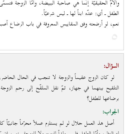
والاُمّ الحقيقيّة إنّما هي صاحبة البييضة، وأمّا الزوجة فتسم
الطفل ـ أي: عدّه ابناً لها ـ ليس شرعيّاً.
نعم، لو أرضعته وفق المقاييس المعروفة في باب الرضاع أصبحت ا
٥
السؤال:
لو كان الزوج عقيماً والزوجة لا تنجب في الحال الحاضر، ف
التلقيح بينهما في جهاز، ثمّ نقل الملقّح إلى رحم الزوجة
برضاعها للطفل؟
الجواب:
أصل هذ العمل حلال لو لم يستلزم عملاً محرّماً جانبيّاً
له النظر، وأمّا الطفل فليس ولداً للزوج ولا للزوجة. نعم، إن ك