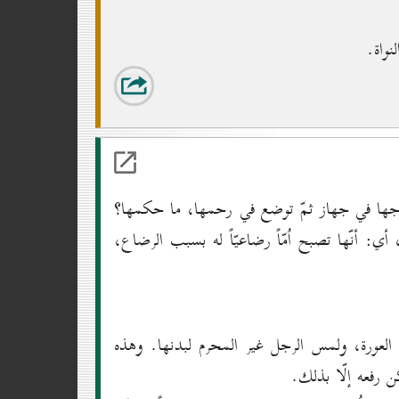
 زوجها في جهاز ثمّ توضع في رحمها، ما حكمها؟
أي: أنّها تصبح اُمّاً رضاعيّاً له بسبب الرضاع،
 العورة، ولمس الرجل غير المحرم لبدنها. وهذه
 رفعه إلّا بذلك.