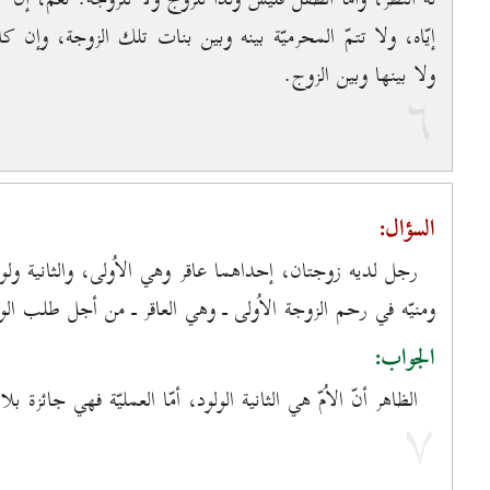
إيّاه، ولا تتمّ المحرميّة بينه وبين بنات تلك الزوجة، وإن كان 
ولا بينها وبين الزوج.
٦
السؤال:
رجل لديه زوجتان، إحداهما عاقر وهي الاُولى، والثانية ول
ومنيّه في رحم الزوجة الاُولى ـ وهي العاقر ـ من أجل طلب الولد
الجواب:
الظاهر أنّ الاُمّ هي الثانية الولود، أمّا العمليّة فهي جائزة ب
۷