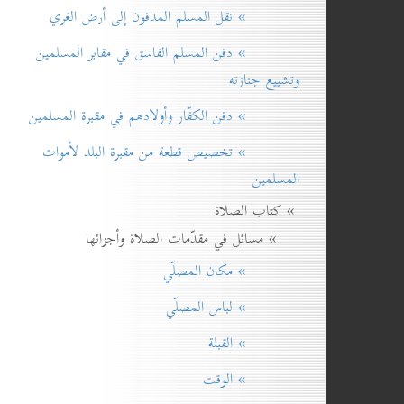
» نقل المسلم المدفون إلی أرض الغري
» دفن المسلم الفاسق في مقابر المسلمين
وتشييع جنازته
» دفن الكفّار وأولادهم في مقبرة المسلمين
» تخصيص قطعة من مقبرة البلد لأموات
المسلمين
» كتاب الصلاة
» مسائل في مقدّمات الصلاة وأجزائها
» مكان المصلّي
» لباس المصلّي
» القبلة
» الوقت