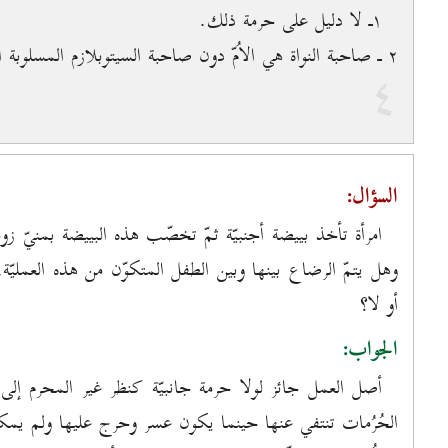
۱ـ لا دليل على حرمة ذلك.
۲ ـ صاحبة النواة هي الاُمّ دون صاحبة السيتوبلازم المسلوبة النواة.
٤
السؤال:
امرأة تأخذ بييضة أجنبيّة ثمّ تخصّب هذه البييضة بمنيّ
وهل يتمّ الرضاع بينها وبين الطفل المتكوّن من هذه العمليّة، 
أو لا؟
الجواب:
أصل العمل جائز لولا حرمة جانبيّة كنظر غير المحرم إلى
الحُرُمات تنتفي عنها حينما يكون عسر وحرج عليها ولم يمكن