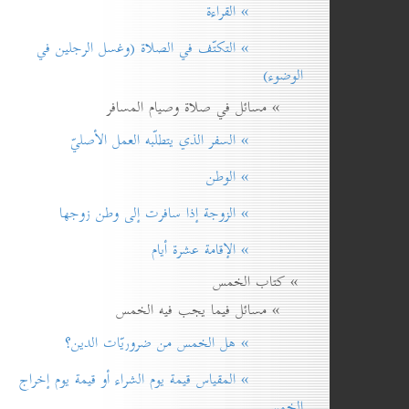
» القراءة
» التكتّف في الصلاة (وغسل الرجلين في
الوضوء)
» مسائل في صلاة وصيام المسافر
» السفر الذي يتطلّبه العمل الأصليّ
» الوطن
» الزوجة إذا سافرت إلی وطن زوجها
» الإقامة عشرة أيام
» كتاب الخمس
» مسائل فيما يجب فيه الخمس
» هل الخمس من ضروريّات الدين؟
» المقياس قيمة يوم الشراء أو قيمة يوم إخراج
الخمس