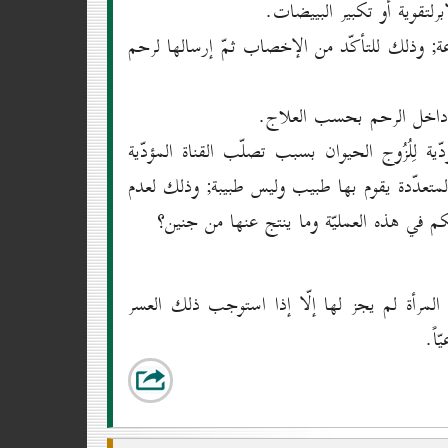
بييضة بعد التخصيب في المختبر لمدّة (۲٤) ساعة; وذلك للتأكّد من الإخصاب ثمّ إرسالها لرحم
ِلُزُوج الحيوان بسبب تصلّب القناة المؤدّية
المتعدّدة يقوم بها طبيب وليس طبيبة; وذلك لعدم
 في هذه العمليّة وما ينتج عنها من جنين؟
لمرأة لم يجز لها إلّا إذا استوجب ذلك العسر
اً.