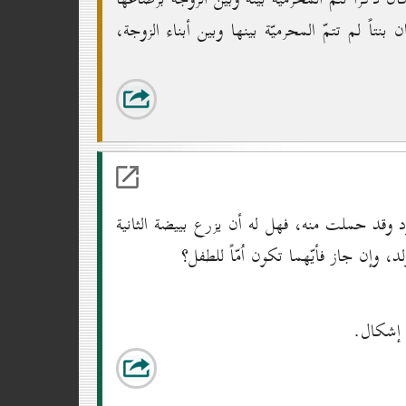
بنتاً لم تتمّ المحرميّة بينها وبين أبناء الزوجة،
ود وقد حملت منه، فهل له أن يزرع بييضة الثانية
، وإن جاز فأيّهما تكون اُمّاً للطفل؟
لا إشكال.