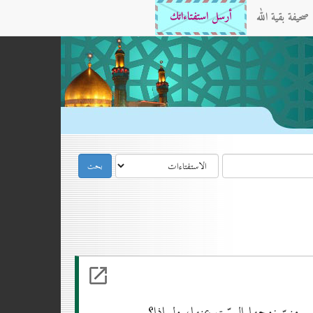
صحيفة بقية الله
أرسل استفتاءاتك
 منيّ زوجها الميّت عنها، ولماذا؟