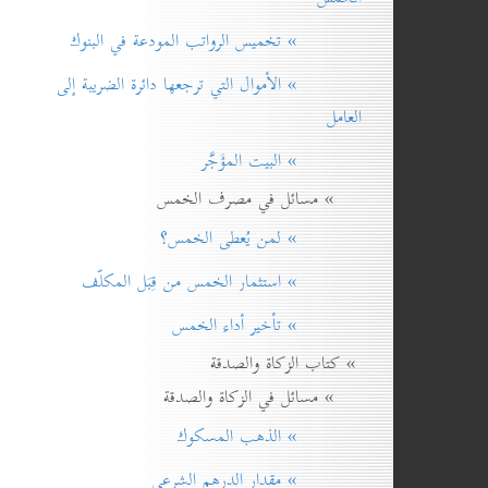
» تخميس الرواتب المودعة في البنوك
» الأموال التي ترجعها دائرة الضريبة إلی
العامل
» البيت المؤَجَّر
» مسائل في مصرف الخمس
» لمن يُعطی الخمس؟
» استثمار الخمس من قِبَل المكلّف
» تأخير أداء الخمس
» كتاب الزكاة والصدقة
» مسائل في الزكاة والصدقة
» الذهب المسكوك
» مقدار الدرهم الشرعي