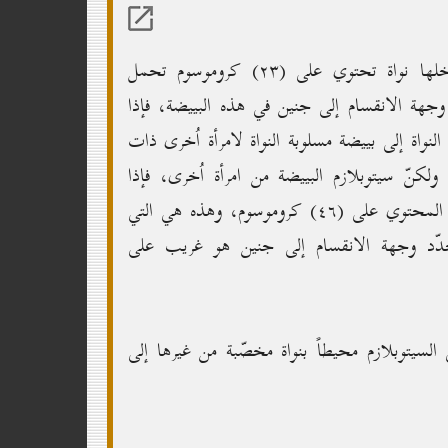
إنّ البييضة المخصّبة لزوجة زيد ـ مثلاً ـ تحمل في داخلها نواة تحتوي على (۲۳) كروموسوم تحمل
د وجهة الانقسام إلى جنين في هذه البييضة، فإذا
نواة إلى بييضة مسلوبة النواة لامرأة اُخرى ذات
لكنّ سيتوبلازم البييضة من امرأة اُخرى، فإذا
لقّحت البييضة بالحيوان المنوي للزوج فسيتمّ منشأ الإنسان المحتوي على (٤٦) كروموسوم، وهذه هي التي
 يحدّد وجهة الانقسام إلى جنين هو غريب على
السيتوبلازم محيطاً بنواة مخصّبة من غيرها إلى