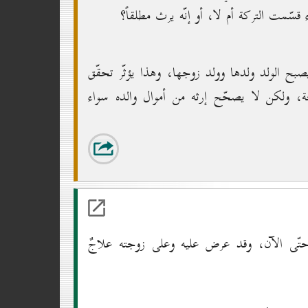
ء قسّمت التركة أم لا، أو إنّه يرث مطلقاً؟
يصبح الولد ولدها وولد زوجها، وهذا يؤثّر تحقّق
زوجة، ولكن لا يصحّح إرثه من أموال والده سواء
 حتّى الآن، وقد عرض عليه وعلى زوجته علاجٌ