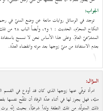
الجواب:
المتشرّعيّ العامّ. وعلى هذا الأساس نحن لا نسمح باستفادة ا
بعدم الاستفادة من منيّ زوجها بعد موته وانقضاء العدّة.
۱
السؤال:
امرأة توفّي عنها زوجها الذي كان قد أودع في القسم ال
منيّه، فهل يجوز لها في أثناء عدّة الوفاة أن تلقّح نفسها ب
ذلك المتولّد من تلك النطفة ولداً شرعيّاً، بحيث إنّه يرث