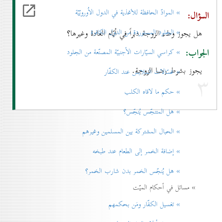
» الموادّ الحافظة للأغذية في الدول الاُوروبّيّة
السؤال:
» الجلود المستوردة من الدول الكافرة
هل يجوز وطء الزوجة دبراً في أيّام العادة وغيرها؟
الجواب:
» كراسي السيّارات الأجنبيّة المصنّعة من الجلود
يجوز بشرط رضا الزوجة.
» غسّالات الملابس عند الكفّار
۳
» حكم ما لاقاه الكلب
» هل المتنجّس يُنجّس؟
» الحبال المشتركة بين المسلمين وغيرهم
» إضافة الخمر إلی الطعام عند طبخه
» هل يُنجّس الخمر بدن شارب الخمر؟
» مسائل في أحكام الميّت
» تغسيل الكفّار ومَن بحكمهم