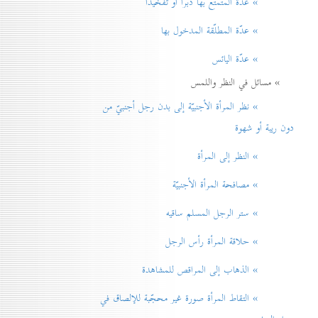
» عدّة المتمتّع بها دبراً أو تفخيذاً
» عدّة المطلّقة المدخول بها
» عدّة اليائس
» مسائل في النظر واللمس
» نظر المرأة الأجنبيّة إلی بدن رجل أجنبيّ من
دون ريبة أو شهوة
» النظر إلی المرأة
» مصافحة المرأة الأجنبيّة
» ستر الرجل المسلم ساقيه
» حلاقة المرأة رأس الرجل
» الذهاب إلی المراقص للمشاهدة
» التقاط المرأة صورة غير محجّبة للإلصاق في