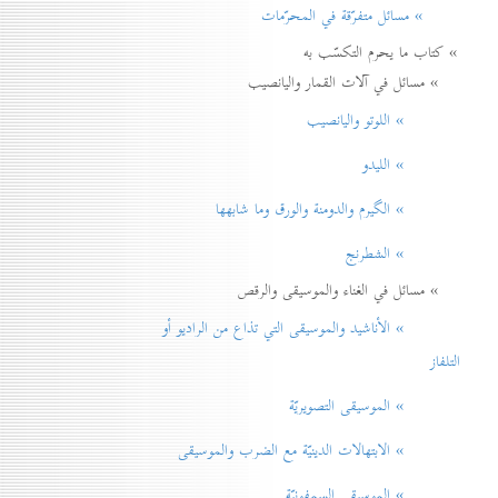
» مسائل متفرّقة في المحرّمات
» كتاب ما يحرم التكسّب به
» مسائل في آلات القمار واليانصيب
» اللوتو واليانصيب
» الليدو
» الگيرم والدومنة والورق وما شابهها
» الشطرنج
» مسائل في الغناء والموسيقى والرقص
» الأناشيد والموسيقی التي تذاع من الراديو أو
التلفاز
» الموسيقى التصويريّة
» الابتهالات الدينيّة مع الضرب والموسيقى
» الموسيقى السمفونيّة