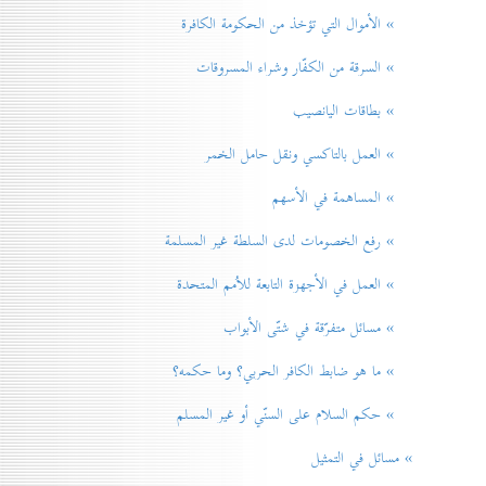
» الأموال التي تؤخذ من الحكومة الكافرة
» السرقة من الكفّار وشراء المسروقات
» بطاقات اليانصيب
» العمل بالتاكسي ونقل حامل الخمر
» المساهمة في الأسهم
» رفع الخصومات لدی السلطة غير المسلمة
» العمل في الأجهزة التابعة للاُمم المتحدة
» مسائل متفرّقة في شتّی الأبواب
» ما هو ضابط الكافر الحربي؟ وما حكمه؟
» حكم السلام علی السنّي أو غير المسلم
» مسائل في التمثيل