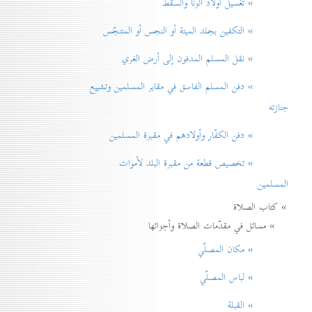
» تغسيل أولاد الزنا والسقط
» التكفين بجلد الميتة أو النجس أو المتنجّس
» نقل المسلم المدفون إلی أرض الغري
» دفن المسلم الفاسق في مقابر المسلمين وتشييع
جنازته
» دفن الكفّار وأولادهم في مقبرة المسلمين
» تخصيص قطعة من مقبرة البلد لأموات
المسلمين
» كتاب الصلاة
» مسائل في مقدّمات الصلاة وأجزائها
» مكان المصلّي
» لباس المصلّي
» القبلة