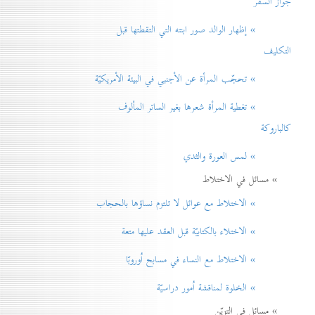
جواز السفر
» إظهار الوالد صور ابنته التي التقطتها قبل
التكليف
» تحجّب المرأة عن الأجنبي في البيئة الأمريكيّة
» تغطية المرأة شعرها بغير الساتر المألوف
كالباروكة
» لمس العورة والثدي
» مسائل في الاختلاط
» الاختلاط مع عوائل لا تلتزم نساؤها بالحجاب
» الاختلاء بالكتابيّة قبل العقد عليها متعة
» الاختلاط مع النساء في مسابح اُوروبّا
» الخلوة لمناقشة اُمور دراسيّة
» مسائل في التزيّن