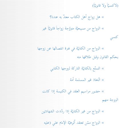
(لاكنسيّاً ولا قانونيّاً)
» هل زواج أهل الكتاب معتدّ به عندنا؟
» الزواج من مسيحيّة متزوّجة زواجاً قانونيّاً غير
كنسي
» الزواج من الكتابيّة في فترة انفصالها عن زوجها
بحكم القانون وقبل طلاقها منه
» التمتّع بالكتابيّة التاركة لزوجها الكتابي
» اتّخاذ غير المسلمة أمة
» حضور مراسيم العقد في الكنيسة إذا كانت
الزوجة منهم
» الزواج من غير الكتابيّة إذا ردّدت الشهادتين
» الزواج ممّن تعتقد اُلوهيّة الإمام علي (عليه