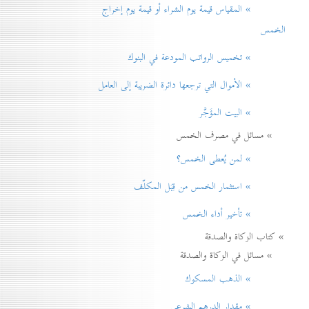
» المقياس قيمة يوم الشراء أو قيمة يوم إخراج
الخمس
» تخميس الرواتب المودعة في البنوك
» الأموال التي ترجعها دائرة الضريبة إلی العامل
» البيت المؤَجَّر
» مسائل في مصرف الخمس
» لمن يُعطی الخمس؟
» استثمار الخمس من قِبَل المكلّف
» تأخير أداء الخمس
» كتاب الزكاة والصدقة
» مسائل في الزكاة والصدقة
» الذهب المسكوك
» مقدار الدرهم الشرعي