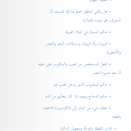
» هل يكفي لتحقّق العلم بتذكية السمك أنّ
المعروف هو صيده بالصنّارة
» حكم السمك في البلاد الغربيّة
» الروبيان واُمّ الروبيان وسرطانات البحر والحبار
والاُخطبوط
» الخلّ المستخلص من العنب والمكتوب على علبته
أنّ معه خميرة الخمر
» حكم المشروب الذي يدخل العنب فيه
» حكم الدجاج وبيضه إذا كان يتغذّي من الدم
» إعطاء شيء من المال إلی (الكرصون) للاعتناء
بالطعام
» كتاب اللقطة والضالّة ومجهول المالك