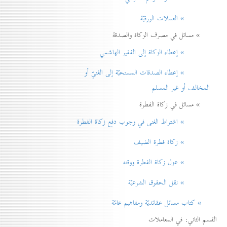
» العملات الورقيّة
» مسائل في مصرف الزكاة والصدقة
» إعطاء الزكاة إلی الفقير الهاشمي
» إعطاء الصدقات المستحبّة إلی الغنيّ أو
المخالف أو غير المسلم
» مسائل في زكاة الفطرة
» اشتراط الغنی في وجوب دفع زكاة الفطرة
» زكاة فطرة الضيف
» عزل زكاة الفطرة ووقته
» نقل الحقوق الشرعيّة
» كتاب مسائل عقائديّة ومفاهيم عامّة
القسم الثاني: في المعاملات