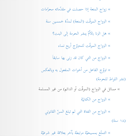
» زواج المتعة إذا حصلت في مقدّماته محرّمات
» الزواج الموقّت (المتعة) لمدّة خمسين سنة
» هل الزنا بالاُمّ ينشر الحرمة إلی البنت؟
» الزواج الموقّت للمتزوّج أربع نساء
» الزواج من التي كان قد زنی بها سابقاً
» تزوّج الفاعل من أخوات المفعول به وبالعكس
(نشر اللواط للحرمة)
» مسائل في الزواج (الموقّت أو الدائم) من غير المسلمة
» الزواج من الكتابيّة
» الزواج من الفتاة التي لم تبلغ السنّ القانوني
(۱۸ سنة)
» التمتّع بمسيحيّة مرتبطة بآخر بعلاقة غير شرعيّة