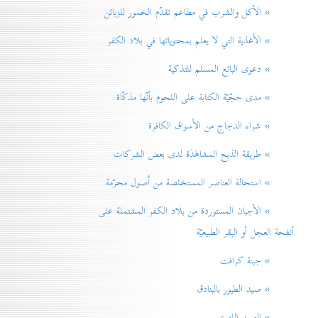
» الأكل والشرب في مطاعم تقدّم الخمور للزبائن
» الأغذية التي لا يعلم بمحتوياتها في بلاد الكفر
» دعوی البائع المسلم للتذكية
» مدی حجّيّة الكتابة على اللحوم بأنّها مذكّاة
» شراء الدجاج من الأسواق الكافرة
» طريقة الذبح المشاهَدَة لدی بعض الشركات
» استحالة العناصر المستخلصة من اُصول محرّمة
» الأجبان المستوردة من بلاد الكفر المشتملة على
أنفحة العجل أو البقر الطبيعيّة
» جبنة كرافت
» صيد الطيور بالبنادق
» الصيد اللهوي