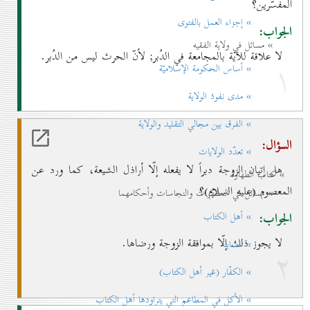
المفسّرين؟
» إجزاء العمل بالفتوی
الجواب:
» مسائل في ولاية الفقيه
لا علاقة للآية بالمجامعة في الدُبر; لأنّ الحرث ليس من الدُبر.
۱
» أساس الحكومة الإسلاميّة
» مدی نفوذ الولاية
» الفرق بين مجالي التقليد والولاية
السؤال:
» تعدّد الولايات
هل إتيان الزوجة دبراً لا يفعله إلّا أراذل الشيعة، كما ورد عن
» كتاب الطهارة
المعصوم (عليه السلام)؟
» مسائل في المطهّرات والنجاسات وأحكامهما
الجواب:
» أهل الكتاب
لا يجوز ذلك إلّا بموافقة الزوجة ورضاها.
» الصابئة
۲
» الكفّار (غير أهل الكتاب)
» الأكل في المطاعم التي يتراودها أهل الكتاب