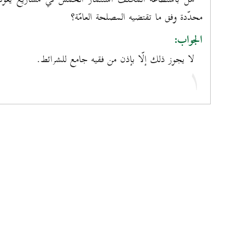
محدّدة وفق ما تقتضيه المصلحة العامّة؟
الجواب:
لا يجوز ذلك إلّا بإذن من فقيه جامع للشرائط.
۱