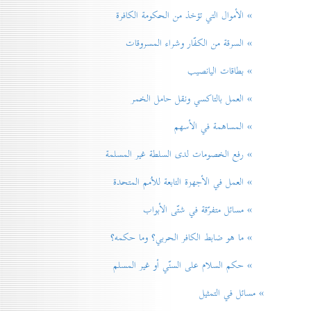
» الأموال التي تؤخذ من الحكومة الكافرة
» السرقة من الكفّار وشراء المسروقات
» بطاقات اليانصيب
» العمل بالتاكسي ونقل حامل الخمر
» المساهمة في الأسهم
» رفع الخصومات لدی السلطة غير المسلمة
» العمل في الأجهزة التابعة للاُمم المتحدة
» مسائل متفرّقة في شتّی الأبواب
» ما هو ضابط الكافر الحربي؟ وما حكمه؟
» حكم السلام علی السنّي أو غير المسلم
» مسائل في التمثيل