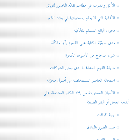
» الأكل والشرب في مطاعم تقدّم الخمور للزبائن
» الأغذية التي لا يعلم بمحتوياتها في بلاد الكفر
» دعوی البائع المسلم للتذكية
» مدی حجّيّة الكتابة على اللحوم بأنّها مذكّاة
» شراء الدجاج من الأسواق الكافرة
» طريقة الذبح المشاهَدَة لدی بعض الشركات
» استحالة العناصر المستخلصة من اُصول محرّمة
» الأجبان المستوردة من بلاد الكفر المشتملة على
أنفحة العجل أو البقر الطبيعيّة
» جبنة كرافت
» صيد الطيور بالبنادق
» الصيد اللهوي