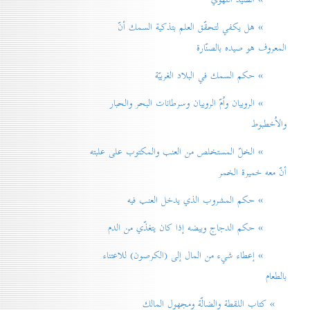
» هل يكفي لتحقّق العلم بتذكية السمك أنّ
المعروف هو صيده بالصنّارة
» حكم السمك في البلاد الغربيّة
» الروبيان واُمّ الروبيان وسرطانات البحر والحبار
والاُخطبوط
» الخلّ المستخلص من العنب والمكتوب على علبته
أنّ معه خميرة الخمر
» حكم المشروب الذي يدخل العنب فيه
» حكم الدجاج وبيضه إذا كان يتغذّي من الدم
» إعطاء شيء من المال إلی (الكرصون) للاعتناء
بالطعام
» كتاب اللقطة والضالّة ومجهول المالك