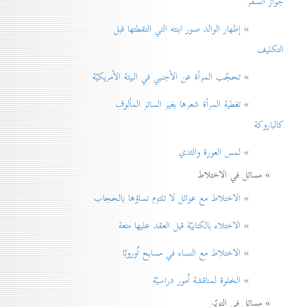
جواز السفر
» إظهار الوالد صور ابنته التي التقطتها قبل
التكليف
» تحجّب المرأة عن الأجنبي في البيئة الأمريكيّة
» تغطية المرأة شعرها بغير الساتر المألوف
كالباروكة
» لمس العورة والثدي
» مسائل في الاختلاط
» الاختلاط مع عوائل لا تلتزم نساؤها بالحجاب
» الاختلاء بالكتابيّة قبل العقد عليها متعة
» الاختلاط مع النساء في مسابح اُوروبّا
» الخلوة لمناقشة اُمور دراسيّة
» مسائل في التزيّن