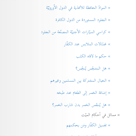
» الموادّ الحافظة للأغذية في الدول الاُوروبّيّة
» الجلود المستوردة من الدول الكافرة
» كراسي السيّارات الأجنبيّة المصنّعة من الجلود
» غسّالات الملابس عند الكفّار
» حكم ما لاقاه الكلب
» هل المتنجّس يُنجّس؟
» الحبال المشتركة بين المسلمين وغيرهم
» إضافة الخمر إلی الطعام عند طبخه
» هل يُنجّس الخمر بدن شارب الخمر؟
» مسائل في أحكام الميّت
» تغسيل الكفّار ومَن بحكمهم