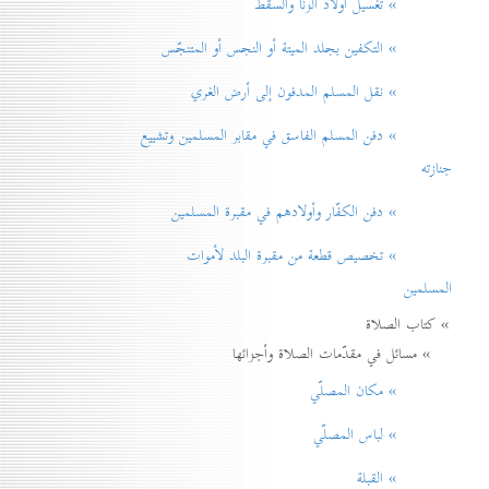
» تغسيل أولاد الزنا والسقط
» التكفين بجلد الميتة أو النجس أو المتنجّس
» نقل المسلم المدفون إلی أرض الغري
» دفن المسلم الفاسق في مقابر المسلمين وتشييع
جنازته
» دفن الكفّار وأولادهم في مقبرة المسلمين
» تخصيص قطعة من مقبرة البلد لأموات
المسلمين
» كتاب الصلاة
» مسائل في مقدّمات الصلاة وأجزائها
» مكان المصلّي
» لباس المصلّي
» القبلة