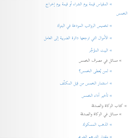
» المقياس قيمة يوم الشراء أو قيمة يوم إخراج
الخمس
» تخميس الرواتب المودعة في البنوك
» الأموال التي ترجعها دائرة الضريبة إلی العامل
» البيت المؤَجَّر
» مسائل في مصرف الخمس
» لمن يُعطی الخمس؟
» استثمار الخمس من قِبَل المكلّف
» تأخير أداء الخمس
» كتاب الزكاة والصدقة
» مسائل في الزكاة والصدقة
» الذهب المسكوك
» مقدار الدرهم الشرعي