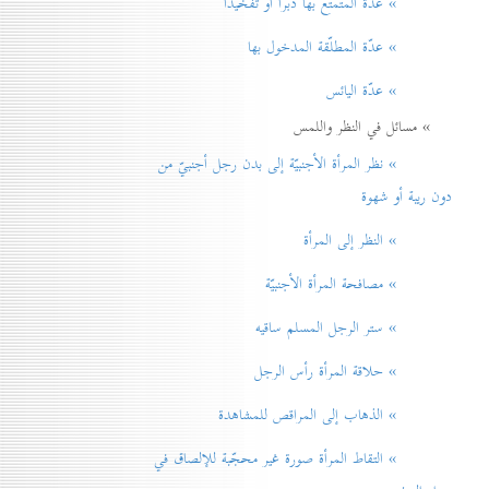
» عدّة المتمتّع بها دبراً أو تفخيذاً
» عدّة المطلّقة المدخول بها
» عدّة اليائس
» مسائل في النظر واللمس
» نظر المرأة الأجنبيّة إلی بدن رجل أجنبيّ من
دون ريبة أو شهوة
» النظر إلی المرأة
» مصافحة المرأة الأجنبيّة
» ستر الرجل المسلم ساقيه
» حلاقة المرأة رأس الرجل
» الذهاب إلی المراقص للمشاهدة
» التقاط المرأة صورة غير محجّبة للإلصاق في