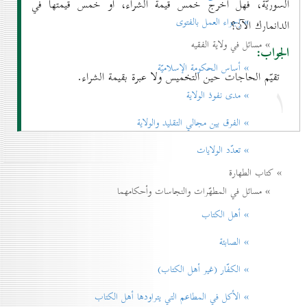
السوريّة، فهل اُخرج خمس قيمة الشراء، أو خمس قيمتها في
» إجزاء العمل بالفتوی
الدانمارك الآن؟
» مسائل في ولاية الفقيه
الجواب:
» أساس الحكومة الإسلاميّة
تقيّم الحاجات حين التخميس ولا عبرة بقيمة الشراء.
۱
» مدی نفوذ الولاية
» الفرق بين مجالي التقليد والولاية
» تعدّد الولايات
» كتاب الطهارة
» مسائل في المطهّرات والنجاسات وأحكامهما
» أهل الكتاب
» الصابئة
» الكفّار (غير أهل الكتاب)
» الأكل في المطاعم التي يتراودها أهل الكتاب