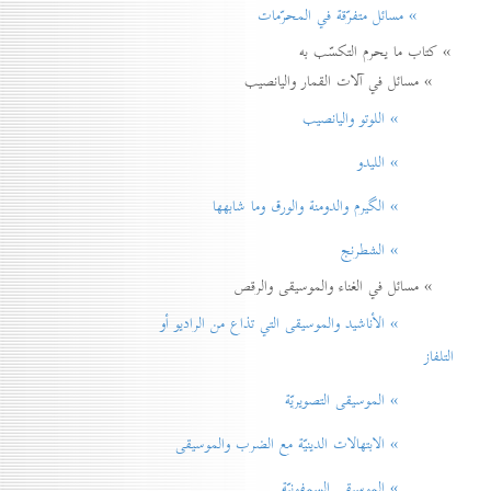
» مسائل متفرّقة في المحرّمات
» كتاب ما يحرم التكسّب به
» مسائل في آلات القمار واليانصيب
» اللوتو واليانصيب
» الليدو
» الگيرم والدومنة والورق وما شابهها
» الشطرنج
» مسائل في الغناء والموسيقى والرقص
» الأناشيد والموسيقی التي تذاع من الراديو أو
التلفاز
» الموسيقى التصويريّة
» الابتهالات الدينيّة مع الضرب والموسيقى
» الموسيقى السمفونيّة