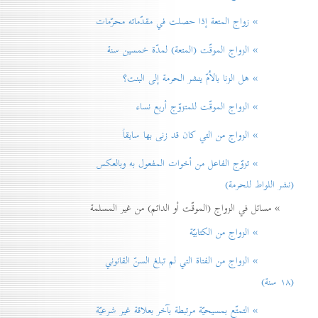
» زواج المتعة إذا حصلت في مقدّماته محرّمات
» الزواج الموقّت (المتعة) لمدّة خمسين سنة
» هل الزنا بالاُمّ ينشر الحرمة إلی البنت؟
» الزواج الموقّت للمتزوّج أربع نساء
» الزواج من التي كان قد زنی بها سابقاً
» تزوّج الفاعل من أخوات المفعول به وبالعكس
(نشر اللواط للحرمة)
» مسائل في الزواج (الموقّت أو الدائم) من غير المسلمة
» الزواج من الكتابيّة
» الزواج من الفتاة التي لم تبلغ السنّ القانوني
(۱۸ سنة)
» التمتّع بمسيحيّة مرتبطة بآخر بعلاقة غير شرعيّة