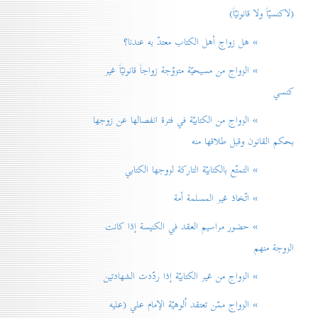
(لاكنسيّاً ولا قانونيّاً)
» هل زواج أهل الكتاب معتدّ به عندنا؟
» الزواج من مسيحيّة متزوّجة زواجاً قانونيّاً غير
كنسي
» الزواج من الكتابيّة في فترة انفصالها عن زوجها
بحكم القانون وقبل طلاقها منه
» التمتّع بالكتابيّة التاركة لزوجها الكتابي
» اتّخاذ غير المسلمة أمة
» حضور مراسيم العقد في الكنيسة إذا كانت
الزوجة منهم
» الزواج من غير الكتابيّة إذا ردّدت الشهادتين
» الزواج ممّن تعتقد اُلوهيّة الإمام علي (عليه