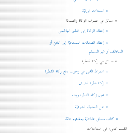
» العملات الورقيّة
» مسائل في مصرف الزكاة والصدقة
» إعطاء الزكاة إلی الفقير الهاشمي
» إعطاء الصدقات المستحبّة إلی الغنيّ أو
المخالف أو غير المسلم
» مسائل في زكاة الفطرة
» اشتراط الغنی في وجوب دفع زكاة الفطرة
» زكاة فطرة الضيف
» عزل زكاة الفطرة ووقته
» نقل الحقوق الشرعيّة
» كتاب مسائل عقائديّة ومفاهيم عامّة
القسم الثاني: في المعاملات