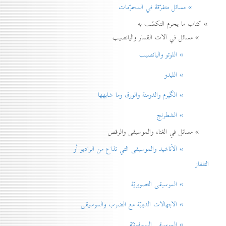
» مسائل متفرّقة في المحرّمات
» كتاب ما يحرم التكسّب به
» مسائل في آلات القمار واليانصيب
» اللوتو واليانصيب
» الليدو
» الگيرم والدومنة والورق وما شابهها
» الشطرنج
» مسائل في الغناء والموسيقى والرقص
» الأناشيد والموسيقی التي تذاع من الراديو أو
التلفاز
» الموسيقى التصويريّة
» الابتهالات الدينيّة مع الضرب والموسيقى
» الموسيقى السمفونيّة