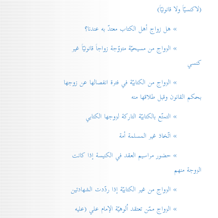
(لاكنسيّاً ولا قانونيّاً)
» هل زواج أهل الكتاب معتدّ به عندنا؟
» الزواج من مسيحيّة متزوّجة زواجاً قانونيّاً غير
كنسي
» الزواج من الكتابيّة في فترة انفصالها عن زوجها
بحكم القانون وقبل طلاقها منه
» التمتّع بالكتابيّة التاركة لزوجها الكتابي
» اتّخاذ غير المسلمة أمة
» حضور مراسيم العقد في الكنيسة إذا كانت
الزوجة منهم
» الزواج من غير الكتابيّة إذا ردّدت الشهادتين
» الزواج ممّن تعتقد اُلوهيّة الإمام علي (عليه