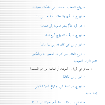
» زواج المتعة إذا حصلت في مقدّماته محرّمات
» الزواج الموقّت (المتعة) لمدّة خمسين سنة
» هل الزنا بالاُمّ ينشر الحرمة إلی البنت؟
» الزواج الموقّت للمتزوّج أربع نساء
» الزواج من التي كان قد زنی بها سابقاً
» تزوّج الفاعل من أخوات المفعول به وبالعكس
(نشر اللواط للحرمة)
» مسائل في الزواج (الموقّت أو الدائم) من غير المسلمة
» الزواج من الكتابيّة
» الزواج من الفتاة التي لم تبلغ السنّ القانوني
(۱۸ سنة)
» التمتّع بمسيحيّة مرتبطة بآخر بعلاقة غير شرعيّة