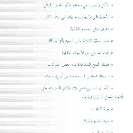
» الأكل والشرب في مطاعم تقدّم الخمور للزبائن
» الأغذية التي لا يعلم بمحتوياتها في بلاد الكفر
» دعوی البائع المسلم للتذكية
» مدی حجّيّة الكتابة على اللحوم بأنّها مذكّاة
» شراء الدجاج من الأسواق الكافرة
» طريقة الذبح المشاهَدَة لدی بعض الشركات
» استحالة العناصر المستخلصة من اُصول محرّمة
» الأجبان المستوردة من بلاد الكفر المشتملة على
أنفحة العجل أو البقر الطبيعيّة
» جبنة كرافت
» صيد الطيور بالبنادق
» الصيد اللهوي