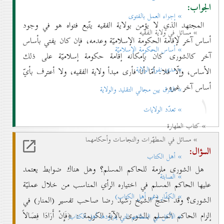
الجواب:
» إجزاء العمل بالفتوی
المجتهد الذي لا يؤمن بولاية الفقيه يتّبع فتواه هو في وجود
» مسائل في ولاية الفقيه
أساس آخر لإقامة الحكومة الإسلاميّة وعدمه، فإن كان يفتي بأساس
» أساس الحكومة الإسلاميّة
آخر كالشورى كان بإمكانه إقامة حكومة إسلاميّة على ذلك
» مدی نفوذ الولاية
الأساس، وإلّا فلا. أمّا أنا فأرى مبدأ ولاية الفقيه، ولا أعترف بأيّ
أساس آخر غيره.
۱
» الفرق بين مجالي التقليد والولاية
» تعدّد الولايات
» كتاب الطهارة
» مسائل في المطهّرات والنجاسات وأحكامهما
السؤال:
» أهل الكتاب
هل الشورى ملزمة للحاكم المسلم؟ وهل هناك ضوابط يعتمد
» الصابئة
عليها الحاكم المسلم في اختياره الرأي المناسب من خلال عمليّة
» الكفّار (غير أهل الكتاب)
الشورى؟ وقد احتجّ الشيخ رشيد رضا صاحب تفسير (المنار) في
إلزام الحاكم المسلم بالشورى بالآية الكريمة : ﴿فَإِنْ أَرَادَا فِصَالاً
» الأكل في المطاعم التي يتراودها أهل الكتاب