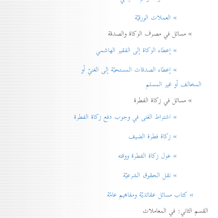
» العملات الورقيّة
» مسائل في مصرف الزكاة والصدقة
» إعطاء الزكاة إلی الفقير الهاشمي
» إعطاء الصدقات المستحبّة إلی الغنيّ أو
المخالف أو غير المسلم
» مسائل في زكاة الفطرة
» اشتراط الغنی في وجوب دفع زكاة الفطرة
» زكاة فطرة الضيف
» عزل زكاة الفطرة ووقته
» نقل الحقوق الشرعيّة
» كتاب مسائل عقائديّة ومفاهيم عامّة
القسم الثاني: في المعاملات