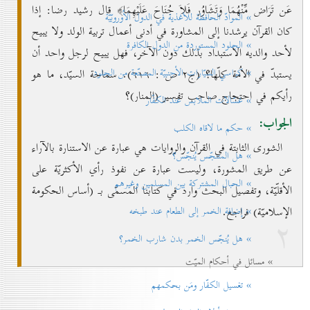
عَن تَرَاض مِّنْهُمَا وَتَشَاوُر فَلاَ جُنَاحَ عَلَيْهِمَا﴾ قال رشيد رضا: إذا
» الموادّ الحافظة للأغذية في الدول الاُوروبّيّة
كان القرآن يرشدنا إلى المشاورة في أدنى أعمال تربية الولد ولا يبيح
» الجلود المستوردة من الدول الكافرة
لأحد والديه الاستبداد بذلك دون الآخر، فهل يبيح لرجل واحد أن
» كراسي السيّارات الأجنبيّة المصنّعة من الجلود
يستبدّ في الاُمة كلّها؟ (ج۲ ص : ٦۱٦). سماحة السيّد، ما هو
رأيكم في احتجاج صاحب تفسير (المنار)؟
» غسّالات الملابس عند الكفّار
الجواب:
» حكم ما لاقاه الكلب
الشورى الثابتة في القرآن والروايات هي عبارة عن الاستنارة بالآراء
» هل المتنجّس يُنجّس؟
عن طريق المشورة، وليست عبارة عن نفوذ رأي الأكثريّة على
» الحبال المشتركة بين المسلمين وغيرهم
الأقلّيّة، وتفصيل البحث وارد في كتابنا المسمّى بـ (أساس الحكومة
» إضافة الخمر إلی الطعام عند طبخه
الإسلاميّة) فراجع.
۲
» هل يُنجّس الخمر بدن شارب الخمر؟
» مسائل في أحكام الميّت
» تغسيل الكفّار ومَن بحكمهم