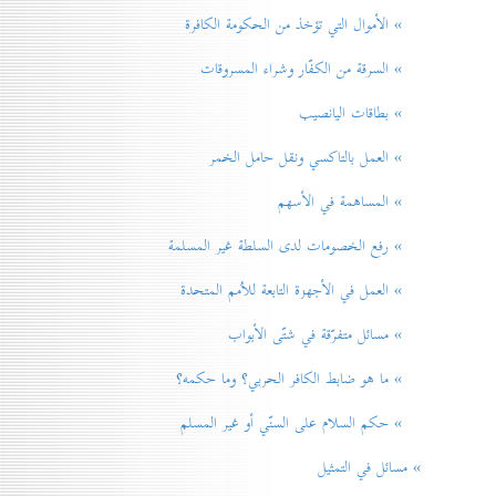
» الأموال التي تؤخذ من الحكومة الكافرة
» السرقة من الكفّار وشراء المسروقات
» بطاقات اليانصيب
» العمل بالتاكسي ونقل حامل الخمر
» المساهمة في الأسهم
» رفع الخصومات لدی السلطة غير المسلمة
» العمل في الأجهزة التابعة للاُمم المتحدة
» مسائل متفرّقة في شتّی الأبواب
» ما هو ضابط الكافر الحربي؟ وما حكمه؟
» حكم السلام علی السنّي أو غير المسلم
» مسائل في التمثيل