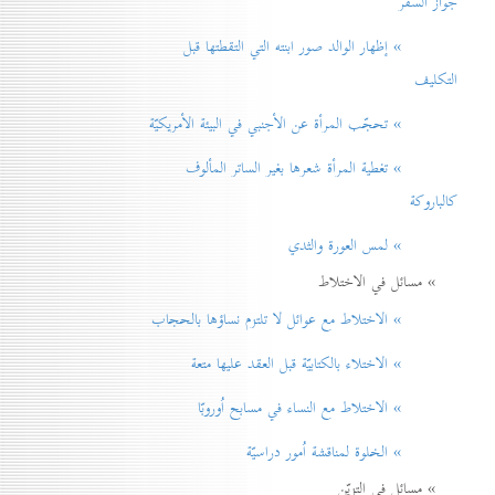
جواز السفر
» إظهار الوالد صور ابنته التي التقطتها قبل
التكليف
» تحجّب المرأة عن الأجنبي في البيئة الأمريكيّة
» تغطية المرأة شعرها بغير الساتر المألوف
كالباروكة
» لمس العورة والثدي
» مسائل في الاختلاط
» الاختلاط مع عوائل لا تلتزم نساؤها بالحجاب
» الاختلاء بالكتابيّة قبل العقد عليها متعة
» الاختلاط مع النساء في مسابح اُوروبّا
» الخلوة لمناقشة اُمور دراسيّة
» مسائل في التزيّن