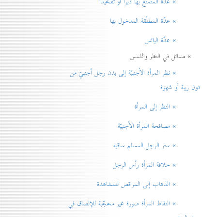
» عدّة المتمتّع بها دبراً أو تفخيذاً
» عدّة المطلّقة المدخول بها
» عدّة اليائس
» مسائل في النظر واللمس
» نظر المرأة الأجنبيّة إلی بدن رجل أجنبيّ من
دون ريبة أو شهوة
» النظر إلی المرأة
» مصافحة المرأة الأجنبيّة
» ستر الرجل المسلم ساقيه
» حلاقة المرأة رأس الرجل
» الذهاب إلی المراقص للمشاهدة
» التقاط المرأة صورة غير محجّبة للإلصاق في