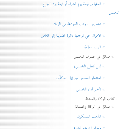
» المقياس قيمة يوم الشراء أو قيمة يوم إخراج
الخمس
» تخميس الرواتب المودعة في البنوك
» الأموال التي ترجعها دائرة الضريبة إلی العامل
» البيت المؤَجَّر
» مسائل في مصرف الخمس
» لمن يُعطی الخمس؟
» استثمار الخمس من قِبَل المكلّف
» تأخير أداء الخمس
» كتاب الزكاة والصدقة
» مسائل في الزكاة والصدقة
» الذهب المسكوك
» مقدار الدرهم الشرعي