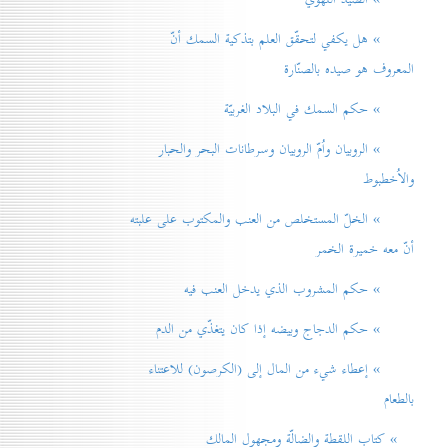
» هل يكفي لتحقّق العلم بتذكية السمك أنّ
المعروف هو صيده بالصنّارة
» حكم السمك في البلاد الغربيّة
» الروبيان واُمّ الروبيان وسرطانات البحر والحبار
والاُخطبوط
» الخلّ المستخلص من العنب والمكتوب على علبته
أنّ معه خميرة الخمر
» حكم المشروب الذي يدخل العنب فيه
» حكم الدجاج وبيضه إذا كان يتغذّي من الدم
» إعطاء شيء من المال إلی (الكرصون) للاعتناء
بالطعام
» كتاب اللقطة والضالّة ومجهول المالك