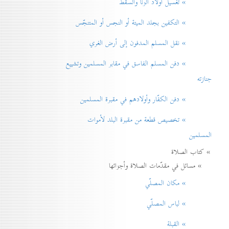
» تغسيل أولاد الزنا والسقط
» التكفين بجلد الميتة أو النجس أو المتنجّس
» نقل المسلم المدفون إلی أرض الغري
» دفن المسلم الفاسق في مقابر المسلمين وتشييع
جنازته
» دفن الكفّار وأولادهم في مقبرة المسلمين
» تخصيص قطعة من مقبرة البلد لأموات
المسلمين
» كتاب الصلاة
» مسائل في مقدّمات الصلاة وأجزائها
» مكان المصلّي
» لباس المصلّي
» القبلة