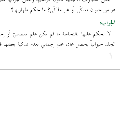
هو من حيوان مذكّى أو غير مذكّى؟ ما حكم طهارتها؟
الجواب:
لا يحكم عليها بالنجاسة ما لم يكن علم تفصيليّ أو إجم
الجلد حيوانياً يحصل عادة علم إجمالي بعدم تذكية بعضها فل
۱