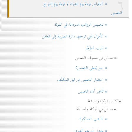
٦
» المقياس قيمة يوم الشراء أو قيمة يوم إخراج
الخمس
» تخميس الرواتب المودعة في البنوك
» الأموال التي ترجعها دائرة الضريبة إلی العامل
» البيت المؤَجَّر
» مسائل في مصرف الخمس
» لمن يُعطی الخمس؟
» استثمار الخمس من قِبَل المكلّف
» تأخير أداء الخمس
» كتاب الزكاة والصدقة
» مسائل في الزكاة والصدقة
» الذهب المسكوك
» مقدار الدرهم الشرعي