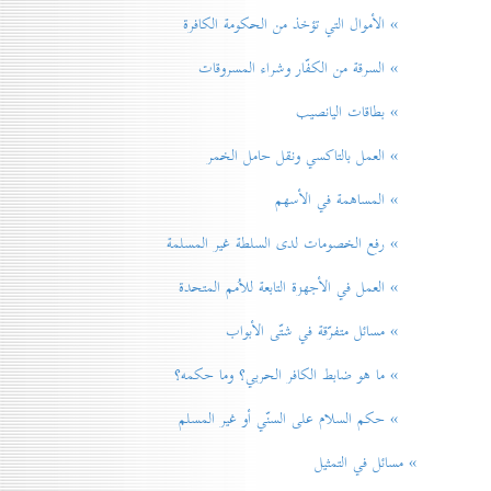
» الأموال التي تؤخذ من الحكومة الكافرة
» السرقة من الكفّار وشراء المسروقات
» بطاقات اليانصيب
» العمل بالتاكسي ونقل حامل الخمر
» المساهمة في الأسهم
» رفع الخصومات لدی السلطة غير المسلمة
» العمل في الأجهزة التابعة للاُمم المتحدة
» مسائل متفرّقة في شتّی الأبواب
» ما هو ضابط الكافر الحربي؟ وما حكمه؟
» حكم السلام علی السنّي أو غير المسلم
» مسائل في التمثيل