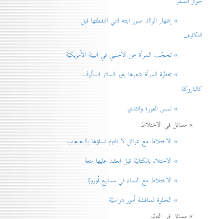
جواز السفر
» إظهار الوالد صور ابنته التي التقطتها قبل
التكليف
» تحجّب المرأة عن الأجنبي في البيئة الأمريكيّة
» تغطية المرأة شعرها بغير الساتر المألوف
كالباروكة
» لمس العورة والثدي
» مسائل في الاختلاط
» الاختلاط مع عوائل لا تلتزم نساؤها بالحجاب
» الاختلاء بالكتابيّة قبل العقد عليها متعة
» الاختلاط مع النساء في مسابح اُوروبّا
» الخلوة لمناقشة اُمور دراسيّة
» مسائل في التزيّن