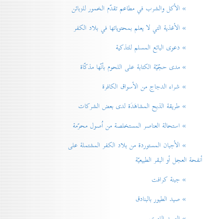
» الأكل والشرب في مطاعم تقدّم الخمور للزبائن
» الأغذية التي لا يعلم بمحتوياتها في بلاد الكفر
» دعوی البائع المسلم للتذكية
» مدی حجّيّة الكتابة على اللحوم بأنّها مذكّاة
» شراء الدجاج من الأسواق الكافرة
» طريقة الذبح المشاهَدَة لدی بعض الشركات
» استحالة العناصر المستخلصة من اُصول محرّمة
» الأجبان المستوردة من بلاد الكفر المشتملة على
أنفحة العجل أو البقر الطبيعيّة
» جبنة كرافت
» صيد الطيور بالبنادق
» الصيد اللهوي