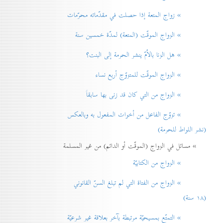
» زواج المتعة إذا حصلت في مقدّماته محرّمات
» الزواج الموقّت (المتعة) لمدّة خمسين سنة
» هل الزنا بالاُمّ ينشر الحرمة إلی البنت؟
» الزواج الموقّت للمتزوّج أربع نساء
» الزواج من التي كان قد زنی بها سابقاً
» تزوّج الفاعل من أخوات المفعول به وبالعكس
(نشر اللواط للحرمة)
» مسائل في الزواج (الموقّت أو الدائم) من غير المسلمة
» الزواج من الكتابيّة
» الزواج من الفتاة التي لم تبلغ السنّ القانوني
(۱۸ سنة)
» التمتّع بمسيحيّة مرتبطة بآخر بعلاقة غير شرعيّة