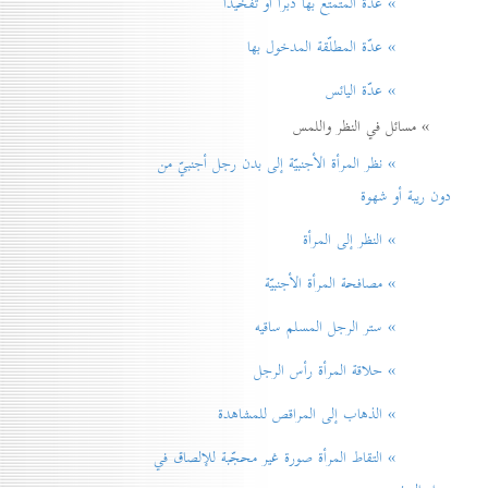
» عدّة المتمتّع بها دبراً أو تفخيذاً
» عدّة المطلّقة المدخول بها
» عدّة اليائس
» مسائل في النظر واللمس
» نظر المرأة الأجنبيّة إلی بدن رجل أجنبيّ من
دون ريبة أو شهوة
» النظر إلی المرأة
» مصافحة المرأة الأجنبيّة
» ستر الرجل المسلم ساقيه
» حلاقة المرأة رأس الرجل
» الذهاب إلی المراقص للمشاهدة
» التقاط المرأة صورة غير محجّبة للإلصاق في