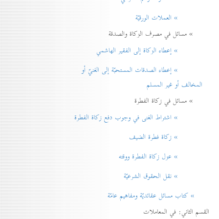
» العملات الورقيّة
» مسائل في مصرف الزكاة والصدقة
» إعطاء الزكاة إلی الفقير الهاشمي
» إعطاء الصدقات المستحبّة إلی الغنيّ أو
المخالف أو غير المسلم
» مسائل في زكاة الفطرة
» اشتراط الغنی في وجوب دفع زكاة الفطرة
» زكاة فطرة الضيف
» عزل زكاة الفطرة ووقته
» نقل الحقوق الشرعيّة
» كتاب مسائل عقائديّة ومفاهيم عامّة
القسم الثاني: في المعاملات