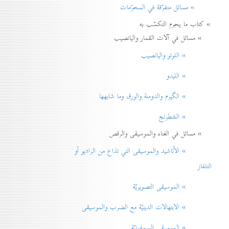
» مسائل متفرّقة في المحرّمات
» كتاب ما يحرم التكسّب به
» مسائل في آلات القمار واليانصيب
» اللوتو واليانصيب
» الليدو
» الگيرم والدومنة والورق وما شابهها
» الشطرنج
» مسائل في الغناء والموسيقى والرقص
» الأناشيد والموسيقی التي تذاع من الراديو أو
التلفاز
» الموسيقى التصويريّة
» الابتهالات الدينيّة مع الضرب والموسيقى
» الموسيقى السمفونيّة