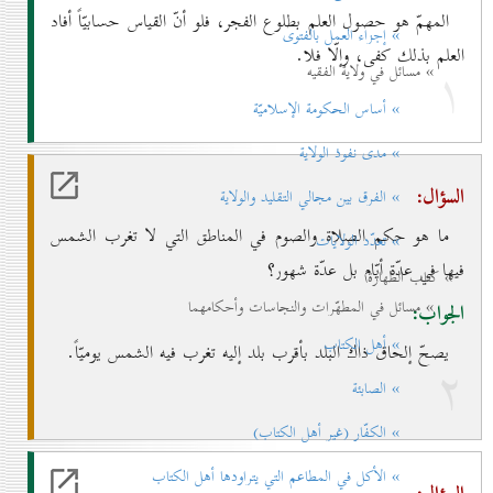
المهمّ هو حصول العلم بطلوع الفجر، فلو أنّ القياس حسابيّاً أفاد
» إجزاء العمل بالفتوی
العلم بذلك كفى، وإلّا فلا.
۱
» مسائل في ولاية الفقيه
» أساس الحكومة الإسلاميّة
» مدی نفوذ الولاية
السؤال:
» الفرق بين مجالي التقليد والولاية
ما هو حكم الصلاة والصوم في المناطق التي لا تغرب الشمس
» تعدّد الولايات
فيها في عدّة أيّام بل عدّة شهور؟
» كتاب الطهارة
» مسائل في المطهّرات والنجاسات وأحكامهما
الجواب:
» أهل الكتاب
يصحّ إلحاق ذاك البلد بأقرب بلد إليه تغرب فيه الشمس يوميّاً.
۲
» الصابئة
» الكفّار (غير أهل الكتاب)
» الأكل في المطاعم التي يتراودها أهل الكتاب