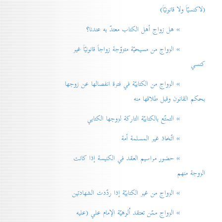
(لاكنسيّاً ولا قانونيّاً)
» هل زواج أهل الكتاب معتدّ به عندنا؟
» الزواج من مسيحيّة متزوّجة زواجاً قانونيّاً غير
كنسي
» الزواج من الكتابيّة في فترة انفصالها عن زوجها
بحكم القانون وقبل طلاقها منه
» التمتّع بالكتابيّة التاركة لزوجها الكتابي
» اتّخاذ غير المسلمة أمة
» حضور مراسيم العقد في الكنيسة إذا كانت
الزوجة منهم
» الزواج من غير الكتابيّة إذا ردّدت الشهادتين
» الزواج ممّن تعتقد اُلوهيّة الإمام علي (عليه