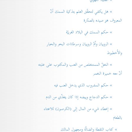
» هل يكفي لتحقّق العلم بتذكية السمك أنّ
المعروف هو صيده بالصنّارة
» حكم السمك في البلاد الغربيّة
» الروبيان واُمّ الروبيان وسرطانات البحر والحبار
والاُخطبوط
» الخلّ المستخلص من العنب والمكتوب على علبته
أنّ معه خميرة الخمر
» حكم المشروب الذي يدخل العنب فيه
» حكم الدجاج وبيضه إذا كان يتغذّي من الدم
» إعطاء شيء من المال إلی (الكرصون) للاعتناء
بالطعام
» كتاب اللقطة والضالّة ومجهول المالك