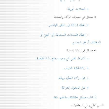
» العملات الورقيّة
» مسائل في مصرف الزكاة والصدقة
» إعطاء الزكاة إلی الفقير الهاشمي
» إعطاء الصدقات المستحبّة إلی الغنيّ أو
المخالف أو غير المسلم
» مسائل في زكاة الفطرة
» اشتراط الغنی في وجوب دفع زكاة الفطرة
» زكاة فطرة الضيف
» عزل زكاة الفطرة ووقته
» نقل الحقوق الشرعيّة
» كتاب مسائل عقائديّة ومفاهيم عامّة
القسم الثاني: في المعاملات