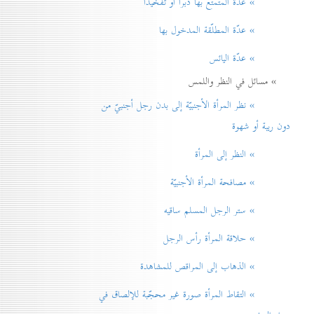
» عدّة المتمتّع بها دبراً أو تفخيذاً
» عدّة المطلّقة المدخول بها
» عدّة اليائس
» مسائل في النظر واللمس
» نظر المرأة الأجنبيّة إلی بدن رجل أجنبيّ من
دون ريبة أو شهوة
» النظر إلی المرأة
» مصافحة المرأة الأجنبيّة
» ستر الرجل المسلم ساقيه
» حلاقة المرأة رأس الرجل
» الذهاب إلی المراقص للمشاهدة
» التقاط المرأة صورة غير محجّبة للإلصاق في