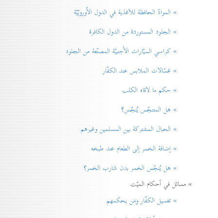
» الموادّ الحافظة للأغذية في الدول الاُوروبّيّة
» الجلود المستوردة من الدول الكافرة
» كراسي السيّارات الأجنبيّة المصنّعة من الجلود
» غسّالات الملابس عند الكفّار
» حكم ما لاقاه الكلب
» هل المتنجّس يُنجّس؟
» الحبال المشتركة بين المسلمين وغيرهم
» إضافة الخمر إلی الطعام عند طبخه
» هل يُنجّس الخمر بدن شارب الخمر؟
» مسائل في أحكام الميّت
» تغسيل الكفّار ومَن بحكمهم