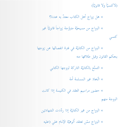
(لاكنسيّاً ولا قانونيّاً)
» هل زواج أهل الكتاب معتدّ به عندنا؟
» الزواج من مسيحيّة متزوّجة زواجاً قانونيّاً غير
كنسي
» الزواج من الكتابيّة في فترة انفصالها عن زوجها
بحكم القانون وقبل طلاقها منه
» التمتّع بالكتابيّة التاركة لزوجها الكتابي
» اتّخاذ غير المسلمة أمة
» حضور مراسيم العقد في الكنيسة إذا كانت
الزوجة منهم
» الزواج من غير الكتابيّة إذا ردّدت الشهادتين
» الزواج ممّن تعتقد اُلوهيّة الإمام علي (عليه