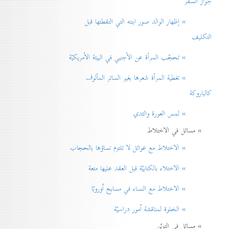
جواز السفر
» إظهار الوالد صور ابنته التي التقطتها قبل
التكليف
» تحجّب المرأة عن الأجنبي في البيئة الأمريكيّة
» تغطية المرأة شعرها بغير الساتر المألوف
كالباروكة
» لمس العورة والثدي
» مسائل في الاختلاط
» الاختلاط مع عوائل لا تلتزم نساؤها بالحجاب
» الاختلاء بالكتابيّة قبل العقد عليها متعة
» الاختلاط مع النساء في مسابح اُوروبّا
» الخلوة لمناقشة اُمور دراسيّة
» مسائل في التزيّن