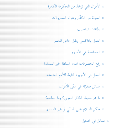
» الأموال التي تؤخذ من الحكومة الكافرة
» السرقة من الكفّار وشراء المسروقات
» بطاقات اليانصيب
» العمل بالتاكسي ونقل حامل الخمر
» المساهمة في الأسهم
» رفع الخصومات لدی السلطة غير المسلمة
» العمل في الأجهزة التابعة للاُمم المتحدة
» مسائل متفرّقة في شتّی الأبواب
» ما هو ضابط الكافر الحربي؟ وما حكمه؟
» حكم السلام علی السنّي أو غير المسلم
» مسائل في التمثيل