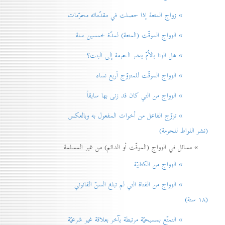
» زواج المتعة إذا حصلت في مقدّماته محرّمات
» الزواج الموقّت (المتعة) لمدّة خمسين سنة
» هل الزنا بالاُمّ ينشر الحرمة إلی البنت؟
» الزواج الموقّت للمتزوّج أربع نساء
» الزواج من التي كان قد زنی بها سابقاً
» تزوّج الفاعل من أخوات المفعول به وبالعكس
(نشر اللواط للحرمة)
» مسائل في الزواج (الموقّت أو الدائم) من غير المسلمة
» الزواج من الكتابيّة
» الزواج من الفتاة التي لم تبلغ السنّ القانوني
(۱۸ سنة)
» التمتّع بمسيحيّة مرتبطة بآخر بعلاقة غير شرعيّة