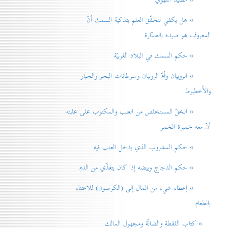
» هل يكفي لتحقّق العلم بتذكية السمك أنّ
المعروف هو صيده بالصنّارة
» حكم السمك في البلاد الغربيّة
» الروبيان واُمّ الروبيان وسرطانات البحر والحبار
والاُخطبوط
» الخلّ المستخلص من العنب والمكتوب على علبته
أنّ معه خميرة الخمر
» حكم المشروب الذي يدخل العنب فيه
» حكم الدجاج وبيضه إذا كان يتغذّي من الدم
» إعطاء شيء من المال إلی (الكرصون) للاعتناء
بالطعام
» كتاب اللقطة والضالّة ومجهول المالك