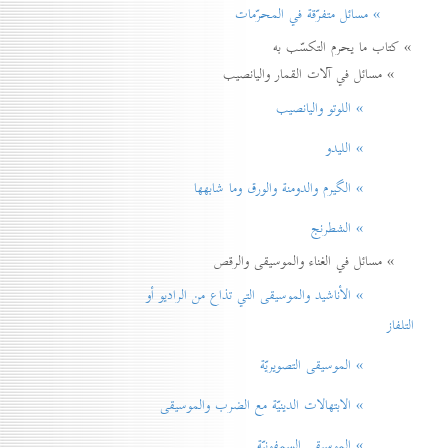
» مسائل متفرّقة في المحرّمات
» كتاب ما يحرم التكسّب به
» مسائل في آلات القمار واليانصيب
» اللوتو واليانصيب
» الليدو
» الگيرم والدومنة والورق وما شابهها
» الشطرنج
» مسائل في الغناء والموسيقى والرقص
» الأناشيد والموسيقی التي تذاع من الراديو أو
التلفاز
» الموسيقى التصويريّة
» الابتهالات الدينيّة مع الضرب والموسيقى
» الموسيقى السمفونيّة