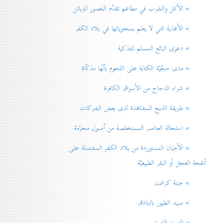
» الأكل والشرب في مطاعم تقدّم الخمور للزبائن
» الأغذية التي لا يعلم بمحتوياتها في بلاد الكفر
» دعوی البائع المسلم للتذكية
» مدی حجّيّة الكتابة على اللحوم بأنّها مذكّاة
» شراء الدجاج من الأسواق الكافرة
» طريقة الذبح المشاهَدَة لدی بعض الشركات
» استحالة العناصر المستخلصة من اُصول محرّمة
» الأجبان المستوردة من بلاد الكفر المشتملة على
أنفحة العجل أو البقر الطبيعيّة
» جبنة كرافت
» صيد الطيور بالبنادق
» الصيد اللهوي