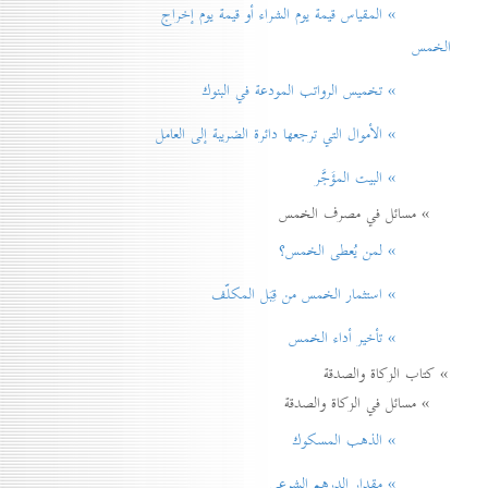
» المقياس قيمة يوم الشراء أو قيمة يوم إخراج
الخمس
» تخميس الرواتب المودعة في البنوك
» الأموال التي ترجعها دائرة الضريبة إلی العامل
» البيت المؤَجَّر
» مسائل في مصرف الخمس
» لمن يُعطی الخمس؟
» استثمار الخمس من قِبَل المكلّف
» تأخير أداء الخمس
» كتاب الزكاة والصدقة
» مسائل في الزكاة والصدقة
» الذهب المسكوك
» مقدار الدرهم الشرعي