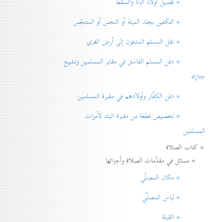
» تغسيل أولاد الزنا والسقط
» التكفين بجلد الميتة أو النجس أو المتنجّس
» نقل المسلم المدفون إلی أرض الغري
» دفن المسلم الفاسق في مقابر المسلمين وتشييع
جنازته
» دفن الكفّار وأولادهم في مقبرة المسلمين
» تخصيص قطعة من مقبرة البلد لأموات
المسلمين
» كتاب الصلاة
» مسائل في مقدّمات الصلاة وأجزائها
» مكان المصلّي
» لباس المصلّي
» القبلة