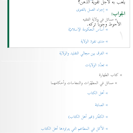
يلعب به لأجل تقوية الذهن؟
» إجزاء العمل بالفتوی
الجواب:
» مسائل في ولاية الفقيه
الأحوط وجوباً تركه.
۱
» أساس الحكومة الإسلاميّة
» مدی نفوذ الولاية
» الفرق بين مجالي التقليد والولاية
» تعدّد الولايات
» كتاب الطهارة
» مسائل في المطهّرات والنجاسات وأحكامهما
» أهل الكتاب
» الصابئة
» الكفّار (غير أهل الكتاب)
» الأكل في المطاعم التي يتراودها أهل الكتاب