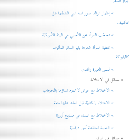
جواز السفر
» إظهار الوالد صور ابنته التي التقطتها قبل
التكليف
» تحجّب المرأة عن الأجنبي في البيئة الأمريكيّة
» تغطية المرأة شعرها بغير الساتر المألوف
كالباروكة
» لمس العورة والثدي
» مسائل في الاختلاط
» الاختلاط مع عوائل لا تلتزم نساؤها بالحجاب
» الاختلاء بالكتابيّة قبل العقد عليها متعة
» الاختلاط مع النساء في مسابح اُوروبّا
» الخلوة لمناقشة اُمور دراسيّة
» مسائل في التزيّن