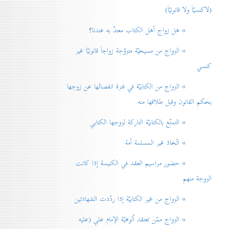
(لاكنسيّاً ولا قانونيّاً)
» هل زواج أهل الكتاب معتدّ به عندنا؟
» الزواج من مسيحيّة متزوّجة زواجاً قانونيّاً غير
كنسي
» الزواج من الكتابيّة في فترة انفصالها عن زوجها
بحكم القانون وقبل طلاقها منه
» التمتّع بالكتابيّة التاركة لزوجها الكتابي
» اتّخاذ غير المسلمة أمة
» حضور مراسيم العقد في الكنيسة إذا كانت
الزوجة منهم
» الزواج من غير الكتابيّة إذا ردّدت الشهادتين
» الزواج ممّن تعتقد اُلوهيّة الإمام علي (عليه