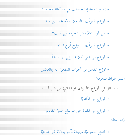
» زواج المتعة إذا حصلت في مقدّماته محرّمات
» الزواج الموقّت (المتعة) لمدّة خمسين سنة
» هل الزنا بالاُمّ ينشر الحرمة إلی البنت؟
» الزواج الموقّت للمتزوّج أربع نساء
» الزواج من التي كان قد زنی بها سابقاً
» تزوّج الفاعل من أخوات المفعول به وبالعكس
(نشر اللواط للحرمة)
» مسائل في الزواج (الموقّت أو الدائم) من غير المسلمة
» الزواج من الكتابيّة
» الزواج من الفتاة التي لم تبلغ السنّ القانوني
(۱۸ سنة)
» التمتّع بمسيحيّة مرتبطة بآخر بعلاقة غير شرعيّة