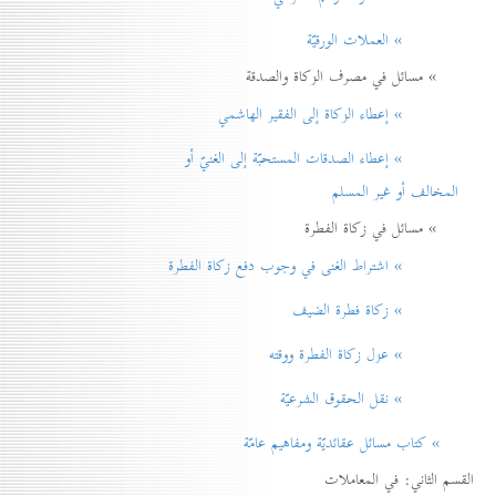
» العملات الورقيّة
» مسائل في مصرف الزكاة والصدقة
» إعطاء الزكاة إلی الفقير الهاشمي
» إعطاء الصدقات المستحبّة إلی الغنيّ أو
المخالف أو غير المسلم
» مسائل في زكاة الفطرة
» اشتراط الغنی في وجوب دفع زكاة الفطرة
» زكاة فطرة الضيف
» عزل زكاة الفطرة ووقته
» نقل الحقوق الشرعيّة
» كتاب مسائل عقائديّة ومفاهيم عامّة
القسم الثاني: في المعاملات