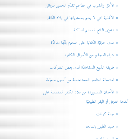
» الأكل والشرب في مطاعم تقدّم الخمور للزبائن
» الأغذية التي لا يعلم بمحتوياتها في بلاد الكفر
» دعوی البائع المسلم للتذكية
» مدی حجّيّة الكتابة على اللحوم بأنّها مذكّاة
» شراء الدجاج من الأسواق الكافرة
» طريقة الذبح المشاهَدَة لدی بعض الشركات
» استحالة العناصر المستخلصة من اُصول محرّمة
» الأجبان المستوردة من بلاد الكفر المشتملة على
أنفحة العجل أو البقر الطبيعيّة
» جبنة كرافت
» صيد الطيور بالبنادق
» الصيد اللهوي