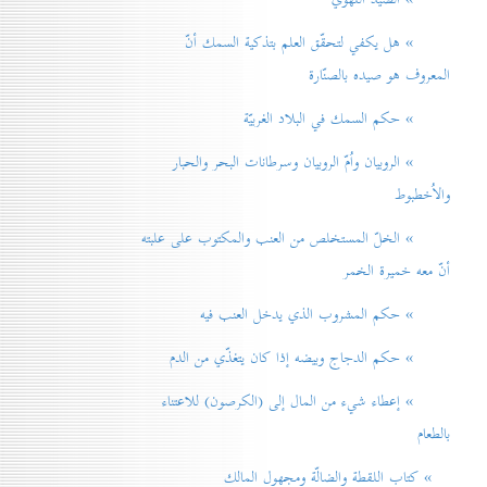
» هل يكفي لتحقّق العلم بتذكية السمك أنّ
المعروف هو صيده بالصنّارة
» حكم السمك في البلاد الغربيّة
» الروبيان واُمّ الروبيان وسرطانات البحر والحبار
والاُخطبوط
» الخلّ المستخلص من العنب والمكتوب على علبته
أنّ معه خميرة الخمر
» حكم المشروب الذي يدخل العنب فيه
» حكم الدجاج وبيضه إذا كان يتغذّي من الدم
» إعطاء شيء من المال إلی (الكرصون) للاعتناء
بالطعام
» كتاب اللقطة والضالّة ومجهول المالك