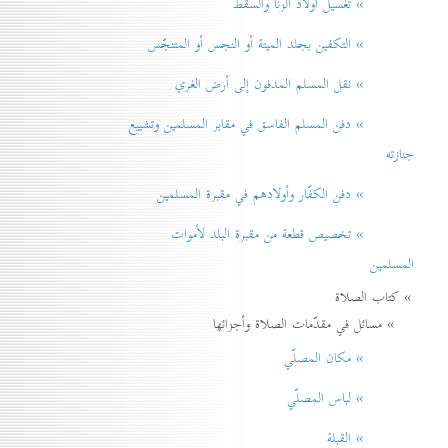
» تغسيل أولاد الزنا والسقط
» التكفين بجلد الميتة أو النجس أو المتنجّس
» نقل المسلم المدفون إلی أرض الغري
» دفن المسلم الفاسق في مقابر المسلمين وتشييع
جنازته
» دفن الكفّار وأولادهم في مقبرة المسلمين
» تخصيص قطعة من مقبرة البلد لأموات
المسلمين
» كتاب الصلاة
» مسائل في مقدّمات الصلاة وأجزائها
» مكان المصلّي
» لباس المصلّي
» القبلة