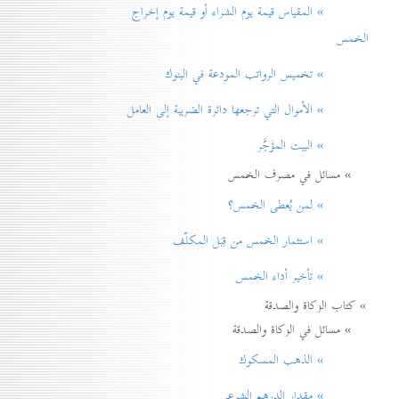
» المقياس قيمة يوم الشراء أو قيمة يوم إخراج
الخمس
» تخميس الرواتب المودعة في البنوك
» الأموال التي ترجعها دائرة الضريبة إلی العامل
» البيت المؤَجَّر
» مسائل في مصرف الخمس
» لمن يُعطی الخمس؟
» استثمار الخمس من قِبَل المكلّف
» تأخير أداء الخمس
» كتاب الزكاة والصدقة
» مسائل في الزكاة والصدقة
» الذهب المسكوك
» مقدار الدرهم الشرعي