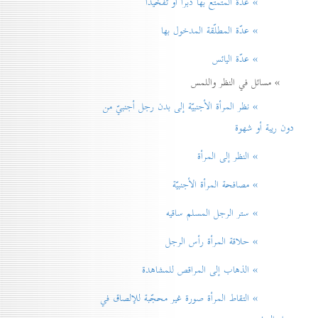
» عدّة المتمتّع بها دبراً أو تفخيذاً
» عدّة المطلّقة المدخول بها
» عدّة اليائس
» مسائل في النظر واللمس
» نظر المرأة الأجنبيّة إلی بدن رجل أجنبيّ من
دون ريبة أو شهوة
» النظر إلی المرأة
» مصافحة المرأة الأجنبيّة
» ستر الرجل المسلم ساقيه
» حلاقة المرأة رأس الرجل
» الذهاب إلی المراقص للمشاهدة
» التقاط المرأة صورة غير محجّبة للإلصاق في