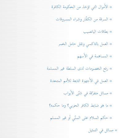
» الأموال التي تؤخذ من الحكومة الكافرة
» السرقة من الكفّار وشراء المسروقات
» بطاقات اليانصيب
» العمل بالتاكسي ونقل حامل الخمر
» المساهمة في الأسهم
» رفع الخصومات لدی السلطة غير المسلمة
» العمل في الأجهزة التابعة للاُمم المتحدة
» مسائل متفرّقة في شتّی الأبواب
» ما هو ضابط الكافر الحربي؟ وما حكمه؟
» حكم السلام علی السنّي أو غير المسلم
» مسائل في التمثيل