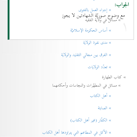
الجواب:
» إجزاء العمل بالفتوی
مع وضوح صوريّة الشهادتين لا يجوز
۱
» مسائل في ولاية الفقيه
» أساس الحكومة الإسلاميّة
» مدی نفوذ الولاية
» الفرق بين مجالي التقليد والولاية
» تعدّد الولايات
» كتاب الطهارة
» مسائل في المطهّرات والنجاسات وأحكامهما
» أهل الكتاب
» الصابئة
» الكفّار (غير أهل الكتاب)
» الأكل في المطاعم التي يتراودها أهل الكتاب