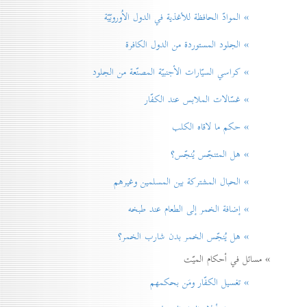
» الموادّ الحافظة للأغذية في الدول الاُوروبّيّة
» الجلود المستوردة من الدول الكافرة
» كراسي السيّارات الأجنبيّة المصنّعة من الجلود
» غسّالات الملابس عند الكفّار
» حكم ما لاقاه الكلب
» هل المتنجّس يُنجّس؟
» الحبال المشتركة بين المسلمين وغيرهم
» إضافة الخمر إلی الطعام عند طبخه
» هل يُنجّس الخمر بدن شارب الخمر؟
» مسائل في أحكام الميّت
» تغسيل الكفّار ومَن بحكمهم