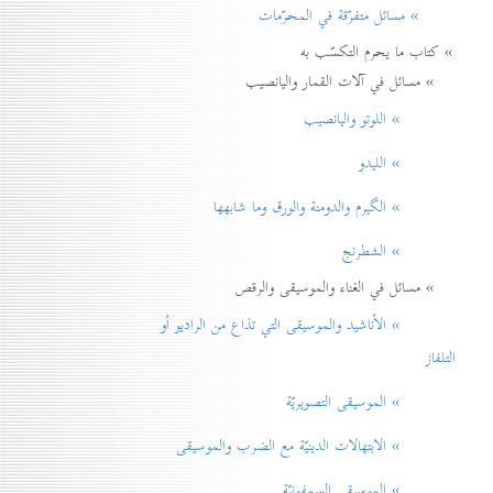
» مسائل متفرّقة في المحرّمات
» كتاب ما يحرم التكسّب به
» مسائل في آلات القمار واليانصيب
» اللوتو واليانصيب
» الليدو
» الگيرم والدومنة والورق وما شابهها
» الشطرنج
» مسائل في الغناء والموسيقى والرقص
» الأناشيد والموسيقی التي تذاع من الراديو أو
التلفاز
» الموسيقى التصويريّة
» الابتهالات الدينيّة مع الضرب والموسيقى
» الموسيقى السمفونيّة