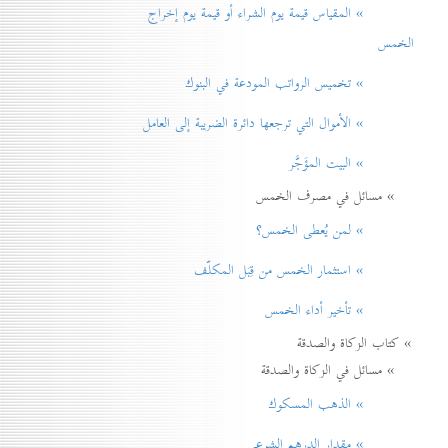
» المقياس قيمة يوم الشراء أو قيمة يوم إخراج
الخمس
» تخميس الرواتب المودعة في البنوك
» الأموال التي ترجعها دائرة الضريبة إلی العامل
» البيت المؤَجَّر
» مسائل في مصرف الخمس
» لمن يُعطی الخمس؟
» استثمار الخمس من قِبَل المكلّف
» تأخير أداء الخمس
» كتاب الزكاة والصدقة
» مسائل في الزكاة والصدقة
» الذهب المسكوك
» مقدار الدرهم الشرعي