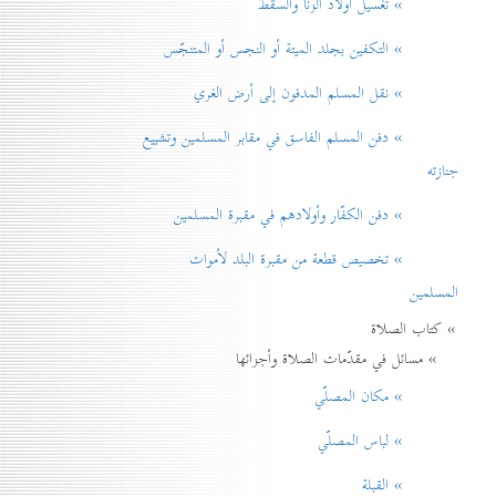
» تغسيل أولاد الزنا والسقط
» التكفين بجلد الميتة أو النجس أو المتنجّس
» نقل المسلم المدفون إلی أرض الغري
» دفن المسلم الفاسق في مقابر المسلمين وتشييع
جنازته
» دفن الكفّار وأولادهم في مقبرة المسلمين
» تخصيص قطعة من مقبرة البلد لأموات
المسلمين
» كتاب الصلاة
» مسائل في مقدّمات الصلاة وأجزائها
» مكان المصلّي
» لباس المصلّي
» القبلة