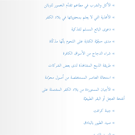
» الأكل والشرب في مطاعم تقدّم الخمور للزبائن
» الأغذية التي لا يعلم بمحتوياتها في بلاد الكفر
» دعوی البائع المسلم للتذكية
» مدی حجّيّة الكتابة على اللحوم بأنّها مذكّاة
» شراء الدجاج من الأسواق الكافرة
» طريقة الذبح المشاهَدَة لدی بعض الشركات
» استحالة العناصر المستخلصة من اُصول محرّمة
» الأجبان المستوردة من بلاد الكفر المشتملة على
أنفحة العجل أو البقر الطبيعيّة
» جبنة كرافت
» صيد الطيور بالبنادق
» الصيد اللهوي