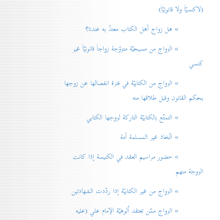
(لاكنسيّاً ولا قانونيّاً)
» هل زواج أهل الكتاب معتدّ به عندنا؟
» الزواج من مسيحيّة متزوّجة زواجاً قانونيّاً غير
كنسي
» الزواج من الكتابيّة في فترة انفصالها عن زوجها
بحكم القانون وقبل طلاقها منه
» التمتّع بالكتابيّة التاركة لزوجها الكتابي
» اتّخاذ غير المسلمة أمة
» حضور مراسيم العقد في الكنيسة إذا كانت
الزوجة منهم
» الزواج من غير الكتابيّة إذا ردّدت الشهادتين
» الزواج ممّن تعتقد اُلوهيّة الإمام علي (عليه