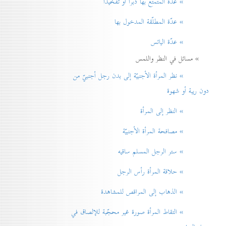
» عدّة المتمتّع بها دبراً أو تفخيذاً
» عدّة المطلّقة المدخول بها
» عدّة اليائس
» مسائل في النظر واللمس
» نظر المرأة الأجنبيّة إلی بدن رجل أجنبيّ من
دون ريبة أو شهوة
» النظر إلی المرأة
» مصافحة المرأة الأجنبيّة
» ستر الرجل المسلم ساقيه
» حلاقة المرأة رأس الرجل
» الذهاب إلی المراقص للمشاهدة
» التقاط المرأة صورة غير محجّبة للإلصاق في