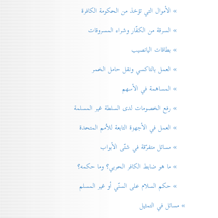
» الأموال التي تؤخذ من الحكومة الكافرة
» السرقة من الكفّار وشراء المسروقات
» بطاقات اليانصيب
» العمل بالتاكسي ونقل حامل الخمر
» المساهمة في الأسهم
» رفع الخصومات لدی السلطة غير المسلمة
» العمل في الأجهزة التابعة للاُمم المتحدة
» مسائل متفرّقة في شتّی الأبواب
» ما هو ضابط الكافر الحربي؟ وما حكمه؟
» حكم السلام علی السنّي أو غير المسلم
» مسائل في التمثيل