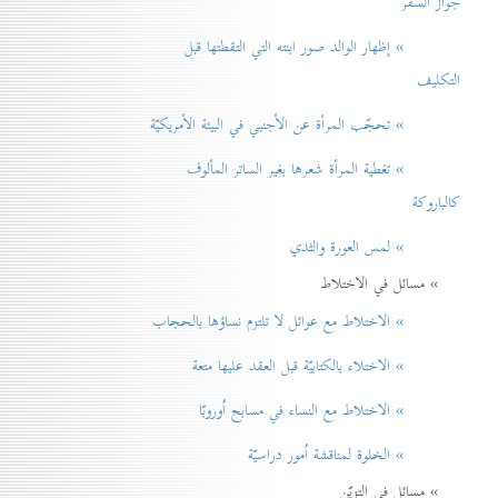
جواز السفر
» إظهار الوالد صور ابنته التي التقطتها قبل
التكليف
» تحجّب المرأة عن الأجنبي في البيئة الأمريكيّة
» تغطية المرأة شعرها بغير الساتر المألوف
كالباروكة
» لمس العورة والثدي
» مسائل في الاختلاط
» الاختلاط مع عوائل لا تلتزم نساؤها بالحجاب
» الاختلاء بالكتابيّة قبل العقد عليها متعة
» الاختلاط مع النساء في مسابح اُوروبّا
» الخلوة لمناقشة اُمور دراسيّة
» مسائل في التزيّن