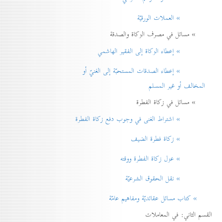
» العملات الورقيّة
» مسائل في مصرف الزكاة والصدقة
» إعطاء الزكاة إلی الفقير الهاشمي
» إعطاء الصدقات المستحبّة إلی الغنيّ أو
المخالف أو غير المسلم
» مسائل في زكاة الفطرة
» اشتراط الغنی في وجوب دفع زكاة الفطرة
» زكاة فطرة الضيف
» عزل زكاة الفطرة ووقته
» نقل الحقوق الشرعيّة
» كتاب مسائل عقائديّة ومفاهيم عامّة
القسم الثاني: في المعاملات