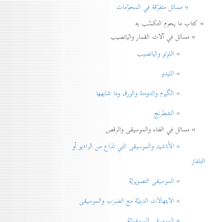
» مسائل متفرّقة في المحرّمات
» كتاب ما يحرم التكسّب به
» مسائل في آلات القمار واليانصيب
» اللوتو واليانصيب
» الليدو
» الگيرم والدومنة والورق وما شابهها
» الشطرنج
» مسائل في الغناء والموسيقى والرقص
» الأناشيد والموسيقی التي تذاع من الراديو أو
التلفاز
» الموسيقى التصويريّة
» الابتهالات الدينيّة مع الضرب والموسيقى
» الموسيقى السمفونيّة