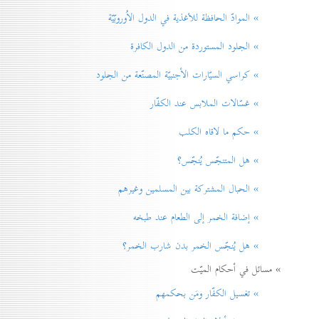
» الموادّ الحافظة للأغذية في الدول الاُوروبّيّة
» الجلود المستوردة من الدول الكافرة
» كراسي السيّارات الأجنبيّة المصنّعة من الجلود
» غسّالات الملابس عند الكفّار
» حكم ما لاقاه الكلب
» هل المتنجّس يُنجّس؟
» الحبال المشتركة بين المسلمين وغيرهم
» إضافة الخمر إلی الطعام عند طبخه
» هل يُنجّس الخمر بدن شارب الخمر؟
» مسائل في أحكام الميّت
» تغسيل الكفّار ومَن بحكمهم