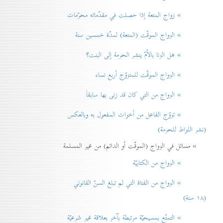
» زواج المتعة إذا حصلت في مقدّماته محرّمات
» الزواج الموقّت (المتعة) لمدّة خمسين سنة
» هل الزنا بالاُمّ ينشر الحرمة إلی البنت؟
» الزواج الموقّت للمتزوّج أربع نساء
» الزواج من التي كان قد زنی بها سابقاً
» تزوّج الفاعل من أخوات المفعول به وبالعكس
(نشر اللواط للحرمة)
» مسائل في الزواج (الموقّت أو الدائم) من غير المسلمة
» الزواج من الكتابيّة
» الزواج من الفتاة التي لم تبلغ السنّ القانوني
(۱۸ سنة)
» التمتّع بمسيحيّة مرتبطة بآخر بعلاقة غير شرعيّة