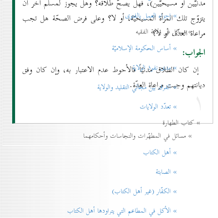
مدنيَّين أو مسيحيَّين)، فهل يصحّ طلاقه؟ وهل يجوز لمسلم آخر أن
» إجزاء العمل بالفتوی
يتزوّج تلك المرأة المسيحيّة، أو لا؟ وعلى فرض الصحّة هل تجب
» مسائل في ولاية الفقيه
مراعاة العدّة، أو لا؟
» أساس الحكومة الإسلاميّة
الجواب:
» مدی نفوذ الولاية
إن كان الطلاق مدنيّاً فالأحوط عدم الاعتبار به، وإن كان وفق
ديانتهم وجبت مراعاة العدّة.
۱
» الفرق بين مجالي التقليد والولاية
» تعدّد الولايات
» كتاب الطهارة
» مسائل في المطهّرات والنجاسات وأحكامهما
» أهل الكتاب
» الصابئة
» الكفّار (غير أهل الكتاب)
» الأكل في المطاعم التي يتراودها أهل الكتاب