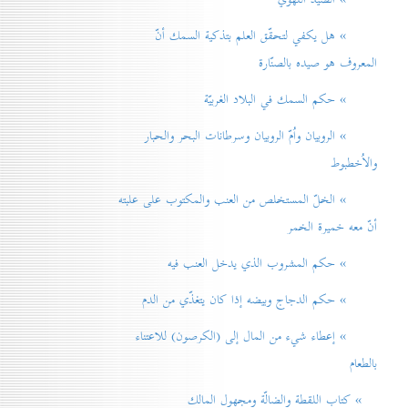
» هل يكفي لتحقّق العلم بتذكية السمك أنّ
المعروف هو صيده بالصنّارة
» حكم السمك في البلاد الغربيّة
» الروبيان واُمّ الروبيان وسرطانات البحر والحبار
والاُخطبوط
» الخلّ المستخلص من العنب والمكتوب على علبته
أنّ معه خميرة الخمر
» حكم المشروب الذي يدخل العنب فيه
» حكم الدجاج وبيضه إذا كان يتغذّي من الدم
» إعطاء شيء من المال إلی (الكرصون) للاعتناء
بالطعام
» كتاب اللقطة والضالّة ومجهول المالك