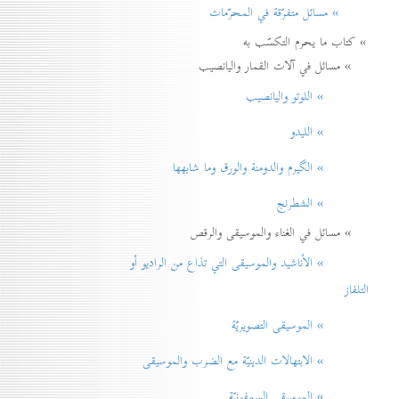
» مسائل متفرّقة في المحرّمات
» كتاب ما يحرم التكسّب به
» مسائل في آلات القمار واليانصيب
» اللوتو واليانصيب
» الليدو
» الگيرم والدومنة والورق وما شابهها
» الشطرنج
» مسائل في الغناء والموسيقى والرقص
» الأناشيد والموسيقی التي تذاع من الراديو أو
التلفاز
» الموسيقى التصويريّة
» الابتهالات الدينيّة مع الضرب والموسيقى
» الموسيقى السمفونيّة