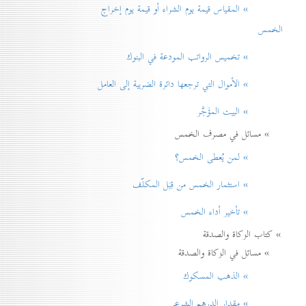
» المقياس قيمة يوم الشراء أو قيمة يوم إخراج
الخمس
» تخميس الرواتب المودعة في البنوك
» الأموال التي ترجعها دائرة الضريبة إلی العامل
» البيت المؤَجَّر
» مسائل في مصرف الخمس
» لمن يُعطی الخمس؟
» استثمار الخمس من قِبَل المكلّف
» تأخير أداء الخمس
» كتاب الزكاة والصدقة
» مسائل في الزكاة والصدقة
» الذهب المسكوك
» مقدار الدرهم الشرعي