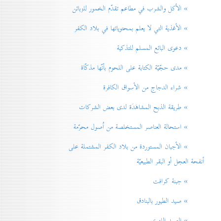
» الأكل والشرب في مطاعم تقدّم الخمور للزبائن
» الأغذية التي لا يعلم بمحتوياتها في بلاد الكفر
» دعوی البائع المسلم للتذكية
» مدی حجّيّة الكتابة على اللحوم بأنّها مذكّاة
» شراء الدجاج من الأسواق الكافرة
» طريقة الذبح المشاهَدَة لدی بعض الشركات
» استحالة العناصر المستخلصة من اُصول محرّمة
» الأجبان المستوردة من بلاد الكفر المشتملة على
أنفحة العجل أو البقر الطبيعيّة
» جبنة كرافت
» صيد الطيور بالبنادق
» الصيد اللهوي