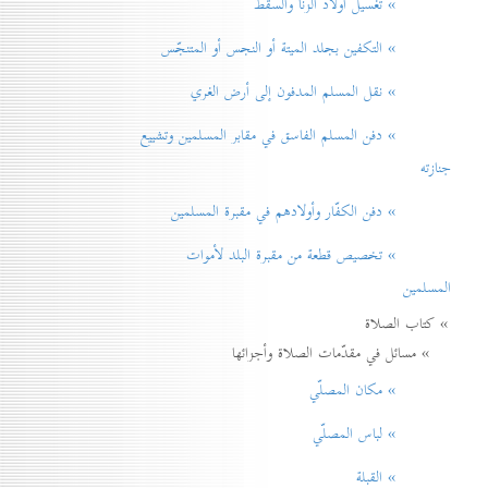
» تغسيل أولاد الزنا والسقط
» التكفين بجلد الميتة أو النجس أو المتنجّس
» نقل المسلم المدفون إلی أرض الغري
» دفن المسلم الفاسق في مقابر المسلمين وتشييع
جنازته
» دفن الكفّار وأولادهم في مقبرة المسلمين
» تخصيص قطعة من مقبرة البلد لأموات
المسلمين
» كتاب الصلاة
» مسائل في مقدّمات الصلاة وأجزائها
» مكان المصلّي
» لباس المصلّي
» القبلة