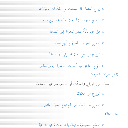
» زواج المتعة إذا حصلت في مقدّماته محرّمات
» الزواج الموقّت (المتعة) لمدّة خمسين سنة
» هل الزنا بالاُمّ ينشر الحرمة إلی البنت؟
» الزواج الموقّت للمتزوّج أربع نساء
» الزواج من التي كان قد زنی بها سابقاً
» تزوّج الفاعل من أخوات المفعول به وبالعكس
(نشر اللواط للحرمة)
» مسائل في الزواج (الموقّت أو الدائم) من غير المسلمة
» الزواج من الكتابيّة
» الزواج من الفتاة التي لم تبلغ السنّ القانوني
(۱۸ سنة)
» التمتّع بمسيحيّة مرتبطة بآخر بعلاقة غير شرعيّة