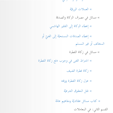
» العملات الورقيّة
» مسائل في مصرف الزكاة والصدقة
» إعطاء الزكاة إلی الفقير الهاشمي
» إعطاء الصدقات المستحبّة إلی الغنيّ أو
المخالف أو غير المسلم
» مسائل في زكاة الفطرة
» اشتراط الغنی في وجوب دفع زكاة الفطرة
» زكاة فطرة الضيف
» عزل زكاة الفطرة ووقته
» نقل الحقوق الشرعيّة
» كتاب مسائل عقائديّة ومفاهيم عامّة
القسم الثاني: في المعاملات