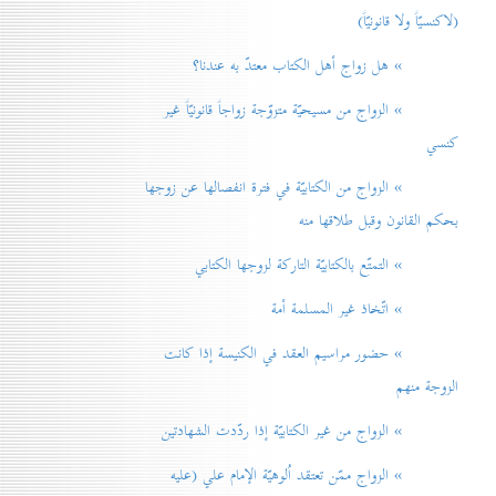
(لاكنسيّاً ولا قانونيّاً)
» هل زواج أهل الكتاب معتدّ به عندنا؟
» الزواج من مسيحيّة متزوّجة زواجاً قانونيّاً غير
كنسي
» الزواج من الكتابيّة في فترة انفصالها عن زوجها
بحكم القانون وقبل طلاقها منه
» التمتّع بالكتابيّة التاركة لزوجها الكتابي
» اتّخاذ غير المسلمة أمة
» حضور مراسيم العقد في الكنيسة إذا كانت
الزوجة منهم
» الزواج من غير الكتابيّة إذا ردّدت الشهادتين
» الزواج ممّن تعتقد اُلوهيّة الإمام علي (عليه