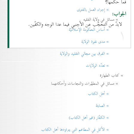
فما حكمها؟
» إجزاء العمل بالفتوی
الجواب:
» مسائل في ولاية الفقيه
لابدّ من التحجّب عن الأجنبي فيما عدا الوجه والكفّين.
۱
» أساس الحكومة الإسلاميّة
» مدی نفوذ الولاية
» الفرق بين مجالي التقليد والولاية
» تعدّد الولايات
» كتاب الطهارة
» مسائل في المطهّرات والنجاسات وأحكامهما
» أهل الكتاب
» الصابئة
» الكفّار (غير أهل الكتاب)
» الأكل في المطاعم التي يتراودها أهل الكتاب