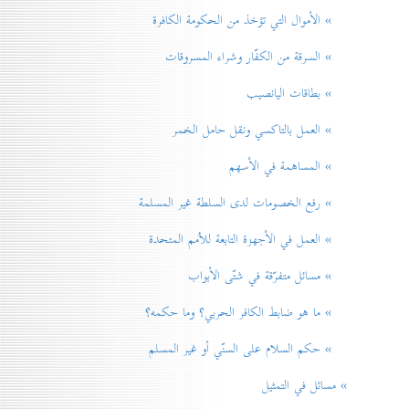
» الأموال التي تؤخذ من الحكومة الكافرة
» السرقة من الكفّار وشراء المسروقات
» بطاقات اليانصيب
» العمل بالتاكسي ونقل حامل الخمر
» المساهمة في الأسهم
» رفع الخصومات لدی السلطة غير المسلمة
» العمل في الأجهزة التابعة للاُمم المتحدة
» مسائل متفرّقة في شتّی الأبواب
» ما هو ضابط الكافر الحربي؟ وما حكمه؟
» حكم السلام علی السنّي أو غير المسلم
» مسائل في التمثيل