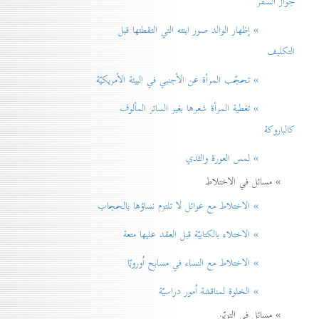
جواز السفر
» إظهار الوالد صور ابنته التي التقطتها قبل
التكليف
» تحجّب المرأة عن الأجنبي في البيئة الأمريكيّة
» تغطية المرأة شعرها بغير الساتر المألوف
كالباروكة
» لمس العورة والثدي
» مسائل في الاختلاط
» الاختلاط مع عوائل لا تلتزم نساؤها بالحجاب
» الاختلاء بالكتابيّة قبل العقد عليها متعة
» الاختلاط مع النساء في مسابح اُوروبّا
» الخلوة لمناقشة اُمور دراسيّة
» مسائل في التزيّن