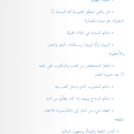
» هل يكفي لتحقّق العلم بتذكية السمك أنّ
المعروف هو صيده بالصنّارة
» حكم السمك في البلاد الغربيّة
» الروبيان واُمّ الروبيان وسرطانات البحر والحبار
والاُخطبوط
» الخلّ المستخلص من العنب والمكتوب على علبته
أنّ معه خميرة الخمر
» حكم المشروب الذي يدخل العنب فيه
» حكم الدجاج وبيضه إذا كان يتغذّي من الدم
» إعطاء شيء من المال إلی (الكرصون) للاعتناء
بالطعام
» كتاب اللقطة والضالّة ومجهول المالك