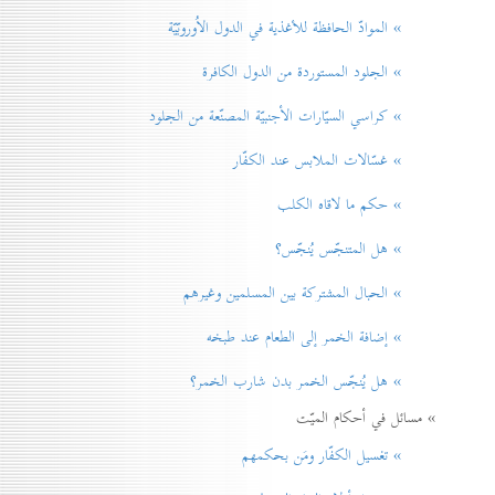
» الموادّ الحافظة للأغذية في الدول الاُوروبّيّة
» الجلود المستوردة من الدول الكافرة
» كراسي السيّارات الأجنبيّة المصنّعة من الجلود
» غسّالات الملابس عند الكفّار
» حكم ما لاقاه الكلب
» هل المتنجّس يُنجّس؟
» الحبال المشتركة بين المسلمين وغيرهم
» إضافة الخمر إلی الطعام عند طبخه
» هل يُنجّس الخمر بدن شارب الخمر؟
» مسائل في أحكام الميّت
» تغسيل الكفّار ومَن بحكمهم