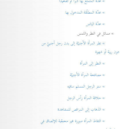
» عدّة المتمتّع بها دبراً أو تفخيذاً
» عدّة المطلّقة المدخول بها
» عدّة اليائس
» مسائل في النظر واللمس
» نظر المرأة الأجنبيّة إلی بدن رجل أجنبيّ من
دون ريبة أو شهوة
» النظر إلی المرأة
» مصافحة المرأة الأجنبيّة
» ستر الرجل المسلم ساقيه
» حلاقة المرأة رأس الرجل
» الذهاب إلی المراقص للمشاهدة
» التقاط المرأة صورة غير محجّبة للإلصاق في