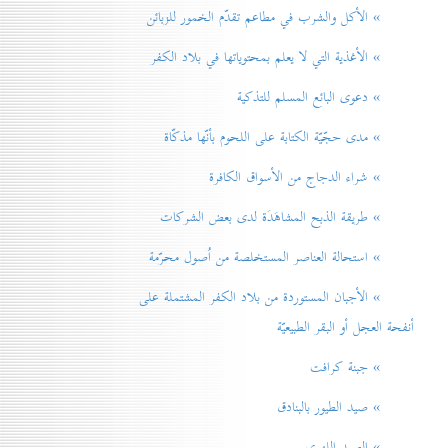
» الأكل والشرب في مطاعم تقدّم الخمور للزبائن
» الأغذية التي لا يعلم بمحتوياتها في بلاد الكفر
» دعوی البائع المسلم للتذكية
» مدی حجّيّة الكتابة على اللحوم بأنّها مذكّاة
» شراء الدجاج من الأسواق الكافرة
» طريقة الذبح المشاهَدَة لدی بعض الشركات
» استحالة العناصر المستخلصة من اُصول محرّمة
» الأجبان المستوردة من بلاد الكفر المشتملة على
أنفحة العجل أو البقر الطبيعيّة
» جبنة كرافت
» صيد الطيور بالبنادق
» الصيد اللهوي