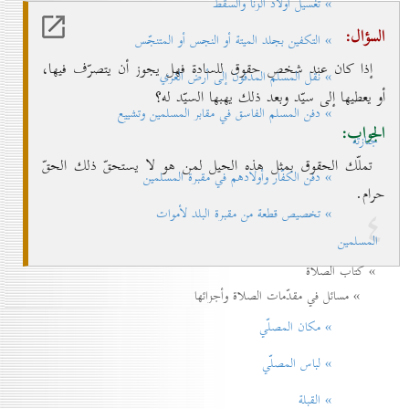
» تغسيل أولاد الزنا والسقط
السؤال:
» التكفين بجلد الميتة أو النجس أو المتنجّس
إذا كان عند شخص حقوق للسادة فهل يجوز أن يتصرّف فيها،
» نقل المسلم المدفون إلی أرض الغري
أو يعطيها إلى سيّد وبعد ذلك يهبها السيّد له؟
» دفن المسلم الفاسق في مقابر المسلمين وتشييع
الجواب:
جنازته
تملّك الحقوق بمثل هذه الحيل لمن هو لا يستحقّ ذلك الحقّ
» دفن الكفّار وأولادهم في مقبرة المسلمين
حرام.
٤
» تخصيص قطعة من مقبرة البلد لأموات
المسلمين
» كتاب الصلاة
» مسائل في مقدّمات الصلاة وأجزائها
» مكان المصلّي
» لباس المصلّي
» القبلة