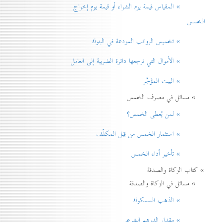
» المقياس قيمة يوم الشراء أو قيمة يوم إخراج
الخمس
» تخميس الرواتب المودعة في البنوك
» الأموال التي ترجعها دائرة الضريبة إلی العامل
» البيت المؤَجَّر
» مسائل في مصرف الخمس
» لمن يُعطی الخمس؟
» استثمار الخمس من قِبَل المكلّف
» تأخير أداء الخمس
» كتاب الزكاة والصدقة
» مسائل في الزكاة والصدقة
» الذهب المسكوك
» مقدار الدرهم الشرعي