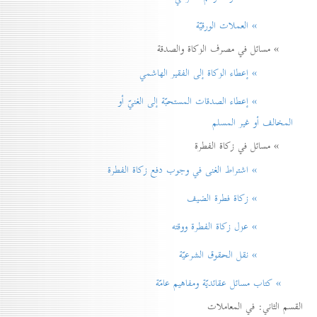
» العملات الورقيّة
» مسائل في مصرف الزكاة والصدقة
» إعطاء الزكاة إلی الفقير الهاشمي
» إعطاء الصدقات المستحبّة إلی الغنيّ أو
المخالف أو غير المسلم
» مسائل في زكاة الفطرة
» اشتراط الغنی في وجوب دفع زكاة الفطرة
» زكاة فطرة الضيف
» عزل زكاة الفطرة ووقته
» نقل الحقوق الشرعيّة
» كتاب مسائل عقائديّة ومفاهيم عامّة
القسم الثاني: في المعاملات