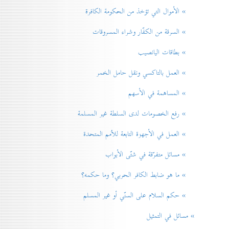
» الأموال التي تؤخذ من الحكومة الكافرة
» السرقة من الكفّار وشراء المسروقات
» بطاقات اليانصيب
» العمل بالتاكسي ونقل حامل الخمر
» المساهمة في الأسهم
» رفع الخصومات لدی السلطة غير المسلمة
» العمل في الأجهزة التابعة للاُمم المتحدة
» مسائل متفرّقة في شتّی الأبواب
» ما هو ضابط الكافر الحربي؟ وما حكمه؟
» حكم السلام علی السنّي أو غير المسلم
» مسائل في التمثيل