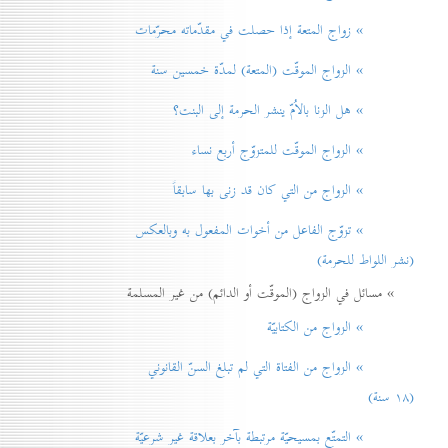
» زواج المتعة إذا حصلت في مقدّماته محرّمات
» الزواج الموقّت (المتعة) لمدّة خمسين سنة
» هل الزنا بالاُمّ ينشر الحرمة إلی البنت؟
» الزواج الموقّت للمتزوّج أربع نساء
» الزواج من التي كان قد زنی بها سابقاً
» تزوّج الفاعل من أخوات المفعول به وبالعكس
(نشر اللواط للحرمة)
» مسائل في الزواج (الموقّت أو الدائم) من غير المسلمة
» الزواج من الكتابيّة
» الزواج من الفتاة التي لم تبلغ السنّ القانوني
(۱۸ سنة)
» التمتّع بمسيحيّة مرتبطة بآخر بعلاقة غير شرعيّة