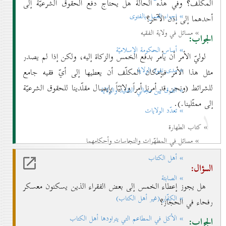
المكلّف؟ وفي هذه الحالة هل يحتاج دفع الحقوق الشرعيّة إلى
» إجزاء العمل بالفتوی
أحدهما إلى إذن الآخر؟
» مسائل في ولاية الفقيه
الجواب:
» أساس الحكومة الإسلاميّة
لوليّ الأمر أن يأمر بدفع الخمس والزكاة إليه، ولكن إذا لم يصدر
» مدی نفوذ الولاية
مثل هذا الأمر فبإمكان المكلّف أن يعطيها إلى أيّ فقيه جامع
للشرائط (ونحن قد أمرنا أمراً ولائيّاً بإيصال مقلّدينا للحقوق الشرعيّة
» الفرق بين مجالي التقليد والولاية
إلى ممثّلينا.).
۱
» تعدّد الولايات
» كتاب الطهارة
» مسائل في المطهّرات والنجاسات وأحكامهما
» أهل الكتاب
السؤال:
» الصابئة
هل يجوز إعطاء الخمس إلى بعض الفقراء الذين يسكنون معسكر
» الكفّار (غير أهل الكتاب)
رفحاء في الحجاز؟
» الأكل في المطاعم التي يتراودها أهل الكتاب
الجواب: