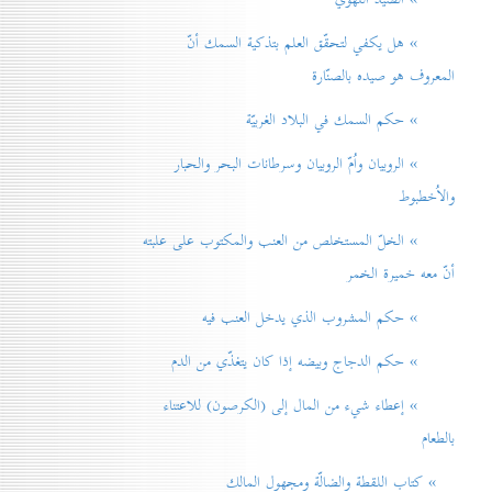
» هل يكفي لتحقّق العلم بتذكية السمك أنّ
المعروف هو صيده بالصنّارة
» حكم السمك في البلاد الغربيّة
» الروبيان واُمّ الروبيان وسرطانات البحر والحبار
والاُخطبوط
» الخلّ المستخلص من العنب والمكتوب على علبته
أنّ معه خميرة الخمر
» حكم المشروب الذي يدخل العنب فيه
» حكم الدجاج وبيضه إذا كان يتغذّي من الدم
» إعطاء شيء من المال إلی (الكرصون) للاعتناء
بالطعام
» كتاب اللقطة والضالّة ومجهول المالك