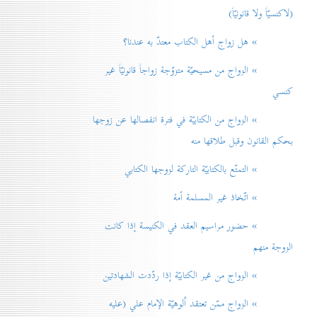
(لاكنسيّاً ولا قانونيّاً)
» هل زواج أهل الكتاب معتدّ به عندنا؟
» الزواج من مسيحيّة متزوّجة زواجاً قانونيّاً غير
كنسي
» الزواج من الكتابيّة في فترة انفصالها عن زوجها
بحكم القانون وقبل طلاقها منه
» التمتّع بالكتابيّة التاركة لزوجها الكتابي
» اتّخاذ غير المسلمة أمة
» حضور مراسيم العقد في الكنيسة إذا كانت
الزوجة منهم
» الزواج من غير الكتابيّة إذا ردّدت الشهادتين
» الزواج ممّن تعتقد اُلوهيّة الإمام علي (عليه