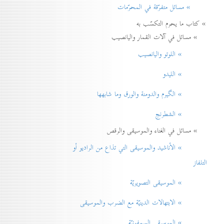
» مسائل متفرّقة في المحرّمات
» كتاب ما يحرم التكسّب به
» مسائل في آلات القمار واليانصيب
» اللوتو واليانصيب
» الليدو
» الگيرم والدومنة والورق وما شابهها
» الشطرنج
» مسائل في الغناء والموسيقى والرقص
» الأناشيد والموسيقی التي تذاع من الراديو أو
التلفاز
» الموسيقى التصويريّة
» الابتهالات الدينيّة مع الضرب والموسيقى
» الموسيقى السمفونيّة