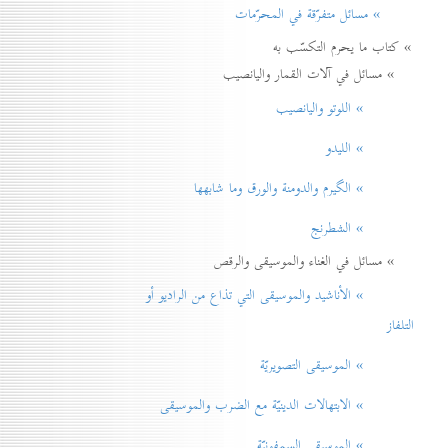
» مسائل متفرّقة في المحرّمات
» كتاب ما يحرم التكسّب به
» مسائل في آلات القمار واليانصيب
» اللوتو واليانصيب
» الليدو
» الگيرم والدومنة والورق وما شابهها
» الشطرنج
» مسائل في الغناء والموسيقى والرقص
» الأناشيد والموسيقی التي تذاع من الراديو أو
التلفاز
» الموسيقى التصويريّة
» الابتهالات الدينيّة مع الضرب والموسيقى
» الموسيقى السمفونيّة