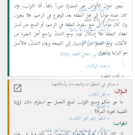
يجوز تناول الأقراص غير المضرّة ضرراً بالغاً. أمّا اللولب، فإن
» إجزاء العمل بالفتوی
كان عمله مؤدّياً إلى قتل النطفة بعد الوقوع في الرحم، فلا يجوز،
» مسائل في ولاية الفقيه
وإن كان مؤدّياً إلى منع سقوط النطفة في الرحم، أو المنع عن أصل
» أساس الحكومة الإسلاميّة
انعقاد النطفة فلا إشكال فيه، ومع الشكّ يراجع أهل الخبرة من
» مدی نفوذ الولاية
الأطبّاء، ومع العجز عن الوصول إلى النتيجة وبقاء الشكّ، فالأصل
هو البراءة والجواز.
۱
» الفرق بين مجالي التقليد والولاية
» تعدّد الولايات
» كتاب الطهارة
» مسائل في المطهّرات والنجاسات وأحكامهما
السؤال:
» أهل الكتاب
ما هو حكم وضع اللولب لمنع الحمل مع استلزام ذلك لرؤية
» الصابئة
الطبيبة لعورة المرأة؟
» الكفّار (غير أهل الكتاب)
الجواب:
» الأكل في المطاعم التي يتراودها أهل الكتاب
إن كان الرائي امرأة فالمقدار الموجود من الضرورة في هذه