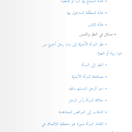
» عدّة المتمتّع بها دبراً أو تفخيذاً
» عدّة المطلّقة المدخول بها
» عدّة اليائس
» مسائل في النظر واللمس
» نظر المرأة الأجنبيّة إلی بدن رجل أجنبيّ من
دون ريبة أو شهوة
» النظر إلی المرأة
» مصافحة المرأة الأجنبيّة
» ستر الرجل المسلم ساقيه
» حلاقة المرأة رأس الرجل
» الذهاب إلی المراقص للمشاهدة
» التقاط المرأة صورة غير محجّبة للإلصاق في