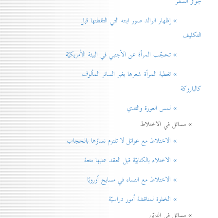
جواز السفر
» إظهار الوالد صور ابنته التي التقطتها قبل
التكليف
» تحجّب المرأة عن الأجنبي في البيئة الأمريكيّة
» تغطية المرأة شعرها بغير الساتر المألوف
كالباروكة
» لمس العورة والثدي
» مسائل في الاختلاط
» الاختلاط مع عوائل لا تلتزم نساؤها بالحجاب
» الاختلاء بالكتابيّة قبل العقد عليها متعة
» الاختلاط مع النساء في مسابح اُوروبّا
» الخلوة لمناقشة اُمور دراسيّة
» مسائل في التزيّن