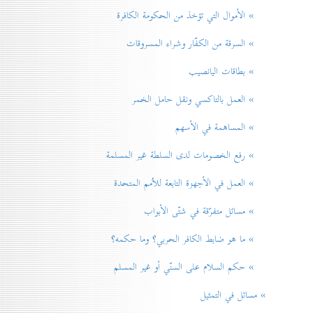
» الأموال التي تؤخذ من الحكومة الكافرة
» السرقة من الكفّار وشراء المسروقات
» بطاقات اليانصيب
» العمل بالتاكسي ونقل حامل الخمر
» المساهمة في الأسهم
» رفع الخصومات لدی السلطة غير المسلمة
» العمل في الأجهزة التابعة للاُمم المتحدة
» مسائل متفرّقة في شتّی الأبواب
» ما هو ضابط الكافر الحربي؟ وما حكمه؟
» حكم السلام علی السنّي أو غير المسلم
» مسائل في التمثيل