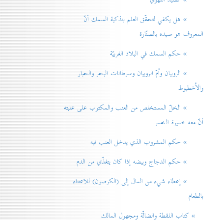
» هل يكفي لتحقّق العلم بتذكية السمك أنّ
المعروف هو صيده بالصنّارة
» حكم السمك في البلاد الغربيّة
» الروبيان واُمّ الروبيان وسرطانات البحر والحبار
والاُخطبوط
» الخلّ المستخلص من العنب والمكتوب على علبته
أنّ معه خميرة الخمر
» حكم المشروب الذي يدخل العنب فيه
» حكم الدجاج وبيضه إذا كان يتغذّي من الدم
» إعطاء شيء من المال إلی (الكرصون) للاعتناء
بالطعام
» كتاب اللقطة والضالّة ومجهول المالك