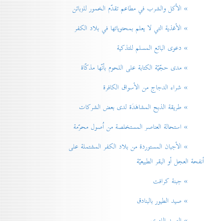
» الأكل والشرب في مطاعم تقدّم الخمور للزبائن
» الأغذية التي لا يعلم بمحتوياتها في بلاد الكفر
» دعوی البائع المسلم للتذكية
» مدی حجّيّة الكتابة على اللحوم بأنّها مذكّاة
» شراء الدجاج من الأسواق الكافرة
» طريقة الذبح المشاهَدَة لدی بعض الشركات
» استحالة العناصر المستخلصة من اُصول محرّمة
» الأجبان المستوردة من بلاد الكفر المشتملة على
أنفحة العجل أو البقر الطبيعيّة
» جبنة كرافت
» صيد الطيور بالبنادق
» الصيد اللهوي