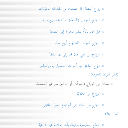
» زواج المتعة إذا حصلت في مقدّماته محرّمات
» الزواج الموقّت (المتعة) لمدّة خمسين سنة
» هل الزنا بالاُمّ ينشر الحرمة إلی البنت؟
» الزواج الموقّت للمتزوّج أربع نساء
» الزواج من التي كان قد زنی بها سابقاً
» تزوّج الفاعل من أخوات المفعول به وبالعكس
(نشر اللواط للحرمة)
» مسائل في الزواج (الموقّت أو الدائم) من غير المسلمة
» الزواج من الكتابيّة
» الزواج من الفتاة التي لم تبلغ السنّ القانوني
(۱۸ سنة)
» التمتّع بمسيحيّة مرتبطة بآخر بعلاقة غير شرعيّة