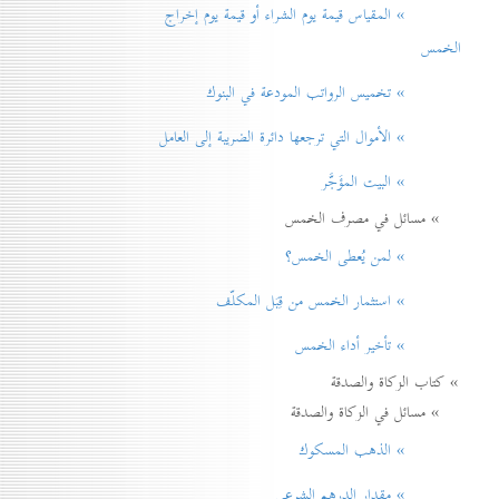
» المقياس قيمة يوم الشراء أو قيمة يوم إخراج
الخمس
» تخميس الرواتب المودعة في البنوك
» الأموال التي ترجعها دائرة الضريبة إلی العامل
» البيت المؤَجَّر
» مسائل في مصرف الخمس
» لمن يُعطی الخمس؟
» استثمار الخمس من قِبَل المكلّف
» تأخير أداء الخمس
» كتاب الزكاة والصدقة
» مسائل في الزكاة والصدقة
» الذهب المسكوك
» مقدار الدرهم الشرعي