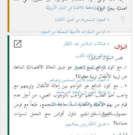
» الموادّ الحافظة للأغذية في الدول الاُوروبّيّة
العمليّة يجوّز الرؤية.
۲
» الجلود المستوردة من الدول الكافرة
» كراسي السيّارات الأجنبيّة المصنّعة من الجلود
» غسّالات الملابس عند الكفّار
السؤال:
» حكم ما لاقاه الكلب
نفس السؤال السابق:
۱ـ مع كون الدافع لمنع الحمل هو ضيق الحالة الاقتصاديّة المانعة
» هل المتنجّس يُنجّس؟
عن تربية الأطفال تربية معقولة؟
» الحبال المشتركة بين المسلمين وغيرهم
۲ ـ مع كون الدافع هو التزاحم بين إعالة الأطفال وتربيتهم مع
» إضافة الخمر إلی الطعام عند طبخه
واجب أهمّ كطلب العلم الواجب بالوجوب العيني، من أجل عدم
» هل يُنجّس الخمر بدن شارب الخمر؟
قيام من بهم الأهليّة والكفاية لسدّ حاجة المجتمع، طبعاً مع فرض
حصول الخوف من ضرر تناول أقراص منع الحمل لسنوات
» مسائل في أحكام الميّت
متمادية؟
» تغسيل الكفّار ومَن بحكمهم