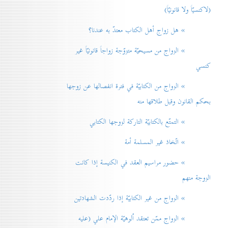
(لاكنسيّاً ولا قانونيّاً)
» هل زواج أهل الكتاب معتدّ به عندنا؟
» الزواج من مسيحيّة متزوّجة زواجاً قانونيّاً غير
كنسي
» الزواج من الكتابيّة في فترة انفصالها عن زوجها
بحكم القانون وقبل طلاقها منه
» التمتّع بالكتابيّة التاركة لزوجها الكتابي
» اتّخاذ غير المسلمة أمة
» حضور مراسيم العقد في الكنيسة إذا كانت
الزوجة منهم
» الزواج من غير الكتابيّة إذا ردّدت الشهادتين
» الزواج ممّن تعتقد اُلوهيّة الإمام علي (عليه