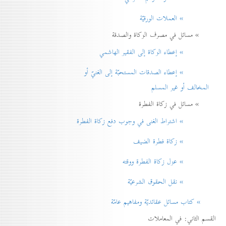
» العملات الورقيّة
» مسائل في مصرف الزكاة والصدقة
» إعطاء الزكاة إلی الفقير الهاشمي
» إعطاء الصدقات المستحبّة إلی الغنيّ أو
المخالف أو غير المسلم
» مسائل في زكاة الفطرة
» اشتراط الغنی في وجوب دفع زكاة الفطرة
» زكاة فطرة الضيف
» عزل زكاة الفطرة ووقته
» نقل الحقوق الشرعيّة
» كتاب مسائل عقائديّة ومفاهيم عامّة
القسم الثاني: في المعاملات