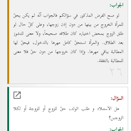
الجواب:
لو صح الفرض المذكور في سؤالكم فالجواب أنّه لم يكن يحقّ
للمرأة الخروج من بيتها من دون إذن زوجها، وعلى كلّ حال لو
طلق الزوج بمحض اختياره كان طلاقه صحيحاً، ولا معنى للنشوز
بعد الطلاق. والمرأة تستحقّ كامل مهرها بالدخول، فيحقّ لها
المطالبة بباقي مهرها. وإذا كان خروجها من دون حقّ فلا معنى
للمطالبة بالنفقة.
۲٦
السؤال:
هل الاستىلاد و طلب الولد، حقّ للزوج أو للزوجة أو لکلا
الزوجىن؟
الجواب: