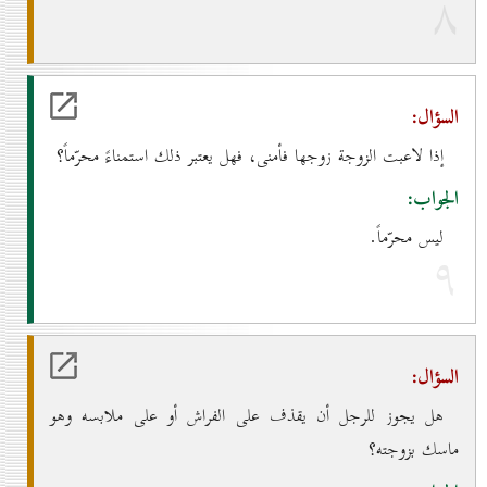
۸
السؤال:
إذا لاعبت الزوجة زوجها فأمنى، فهل يعتبر ذلك استمناءً محرّماً؟
الجواب:
ليس محرّماً.
۹
السؤال:
هل يجوز للرجل أن يقذف على الفراش أو على ملابسه وهو
ماسك بزوجته؟