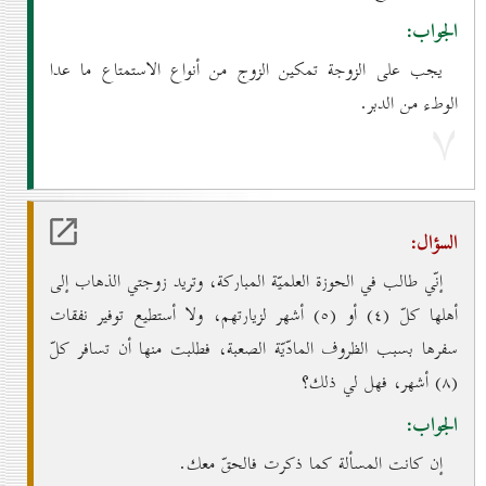
الجواب:
يجب على الزوجة تمكين الزوج من أنواع الاستمتاع ما عدا
الوطء من الدبر.
۷
السؤال:
إنّي طالب في الحوزة العلميّة المباركة، وتريد زوجتي الذهاب إلى
أهلها كلّ (٤) أو (٥) أشهر لزيارتهم، ولا أستطيع توفير نفقات
سفرها بسبب الظروف المادّيّة الصعبة، فطلبت منها أن تسافر كلّ
(۸) أشهر، فهل لي ذلك؟
الجواب:
إن كانت المسألة كما ذكرت فالحقّ معك.