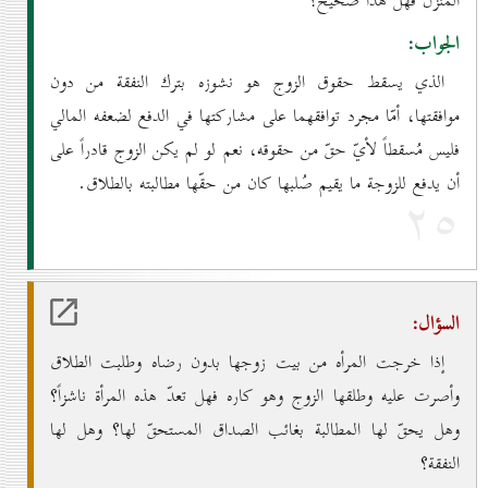
المنزل فهل هذا صحيح؟
الجواب:
الذي يسقط حقوق الزوج هو نشوزه بترك النفقة من دون
موافقتها، أمّا مجرد توافقهما على مشاركتها في الدفع لضعفه المالي
فليس مُسقطاً لأيّ حقّ من حقوقه، نعم لو لم يكن الزوج قادراً على
أن يدفع للزوجة ما يقيم صُلبها كان من حقّها مطالبته بالطلاق.
۲٥
السؤال:
إذا خرجت المرأه من بيت زوجها بدون رضاه وطلبت الطلاق
وأصرت عليه وطلقها الزوج وهو كاره فهل تعدّ هذه المرأة ناشزاً؟
وهل يحقّ لها المطالبة بغائب الصداق المستحقّ لها؟ وهل لها
النفقة؟