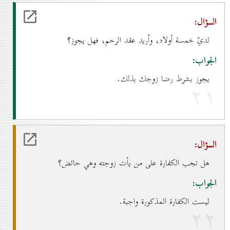
السؤال:
لديّ خمسة أولاد، واُريد عقد الرحم، فهل يجوز؟
الجواب:
يجوز بشرط رضا زوجك بذلك.
۲۱
السؤال:
هل تجب الكفارة على من يأت زوجته وهي حائض؟
الجواب:
ليست الكفارة المذكورة واجبة.
۲۲