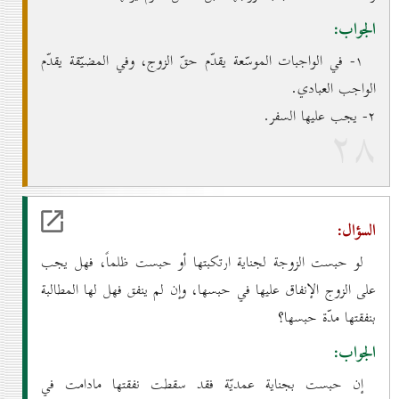
الجواب:
۱- في الواجبات الموسّعة يقدّم حقّ الزوج، وفي المضيّقة يقدّم
الواجب العبادي.
۲- يجب عليها السفر.
۲۸
السؤال:
لو حبست الزوجة لجناية ارتكبتها أو حبست ظلماً، فهل يجب
على الزوج الإنفاق عليها في حبسها، وإن لم ينفق فهل لها المطالبة
بنفقتها مدّة حبسها؟
الجواب:
إن حبست بجناية عمديّة فقد سقطت نفقتها مادامت في