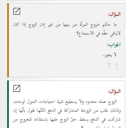
السؤال:
ما حكم خروج المرأة من بيتها من غير إذن الزوج إذا كان
لاينافي حقّه في الاستمتاع؟
الجواب:
لا يجوز.
۲٤
السؤال:
الزوج عمله محدود ولا يستطيع تلبية احتياجات المنزل لوحده،
ولذلك طلب من الزوجة المشاركة في الدفع لكنّها تقول بأنّها إن
شاركت في الدفع يسقط حقّ الزوج عليها باستئذانه للخروج من