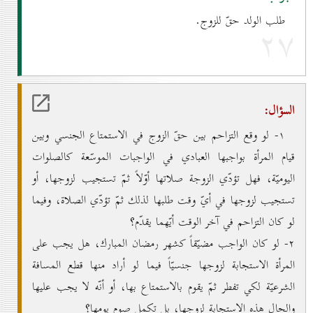
طلب الولد حقّ للزوج.
۲۷
السؤال:
۱- لو وقع التزاحم بين حقّ الزوج في الاستمتاع الجنسي وبين
قيام المرأة بواجبها العبادي في الواجبات الموسّعة كالصلوات
اليوميّة، فهل تؤدّي الزوجة صلاتها أوّلاً ثمّ تستجيب لزوجها، أو
تستجيب لزوجها في أيّ وقت طلبها لذلك ثمّ تؤدّي الصلاة، وفيما
لو كان التزاحم في آخر الوقت أيّهما يقدّم؟
۲- لو كان الواجب مضيّقاً كشهر رمضان المبارك، هل يجب على
المرأة الاستجابة لزوجها جنسيّاً فيما لو أراد منها قطع المسافة
الشرعيّة لكي تفطر ثمّ يقوم بالاستمتاع بها، أو أنّه لا يجب عليها
والحال هذه الاستجابة لزوجها، بل تكمل صوم يومها؟