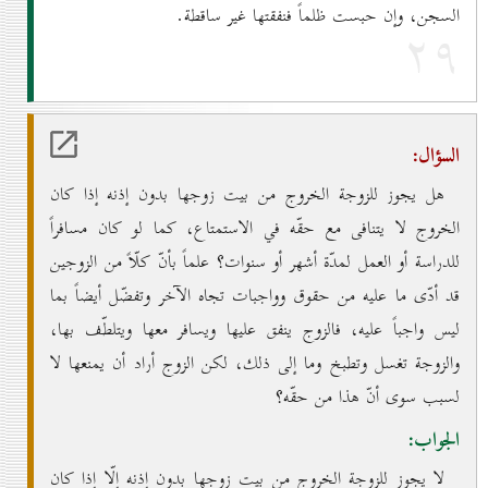
السجن، وإن حبست ظلماً فنفقتها غير ساقطة.
۲۹
السؤال:
هل يجوز للزوجة الخروج من بيت زوجها بدون إذنه إذا كان
الخروج لا يتنافى مع حقّه في الاستمتاع، كما لو كان مسافراً
للدراسة أو العمل لمدّة أشهر أو سنوات؟ علماً بأنّ كلّاً من الزوجين
قد أدّى ما عليه من حقوق وواجبات تجاه الآخر وتفضّل أيضاً بما
ليس واجباً عليه، فالزوج ينفق عليها ويسافر معها ويتلطّف بها،
والزوجة تغسل وتطبخ وما إلى ذلك، لكن الزوج أراد أن يمنعها لا
لسبب سوى أنّ هذا من حقّه؟
الجواب:
لا يجوز للزوجة الخروج من بيت زوجها بدون إذنه إلّا إذا كان