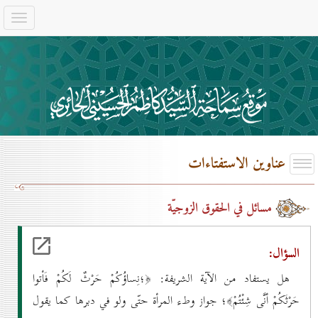
عناوين الاستفتاءات
مسائل في الحقوق الزوجيّة
السؤال:
هل يستفاد من الآية الشريفة: ﴿؛نِساؤُكُمْ حَرْثٌ لَكُمْ فَأتوا
حَرْثَكُمْ أنَّى شِئْتُمْ﴾؛ جواز وطء المرأة حتّى ولو في دبرها كما يقول