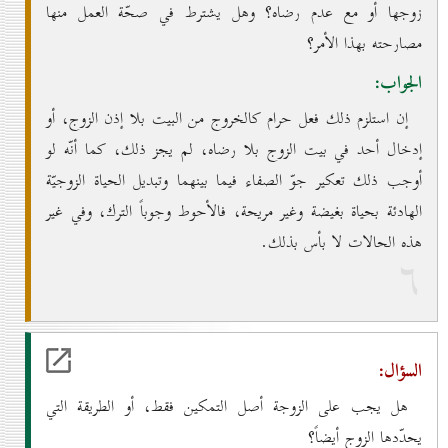
زوجها أو مع عدم رضاه؟ وهل يشترط في صحّة العمل منها
مصارحته بهذا الأمر؟
الجواب:
إن استلزم ذلك فعل حرام كالخروج من البيت بلا إذن الزوج، أو
إدخال أحد في بيت الزوج بلا رضاه، لم يجز ذلك، كما أنّه لو
أوجب ذلك تعكير جوّ الصفاء فيما بينهما وتبديل الحياة الزوجيّة
الهادئة بحياة بغيضة وغير مريحة، فالأحوط وجوباً الترك، وفي غير
هذه الحالات لا بأس بذلك.
٦
السؤال:
هل يجب على الزوجة أصل التمكين فقط، أو الطريقة التي
يحدّدها الزوج أيضاً؟