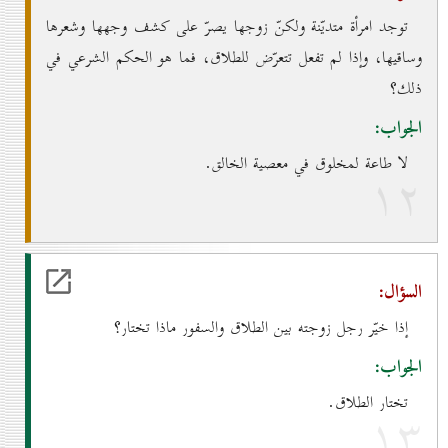
توجد امرأة متديّنة ولكنّ زوجها يصرّ على كشف وجهها وشعرها
وساقيها، وإذا لم تفعل تتعرّض للطلاق، فما هو الحكم الشرعي في
ذلك؟
الجواب:
لا طاعة لمخلوق في معصية الخالق.
۱۲
السؤال:
إذا خيّر رجل زوجته بين الطلاق والسفور ماذا تختار؟
الجواب:
تختار الطلاق.
۱۳