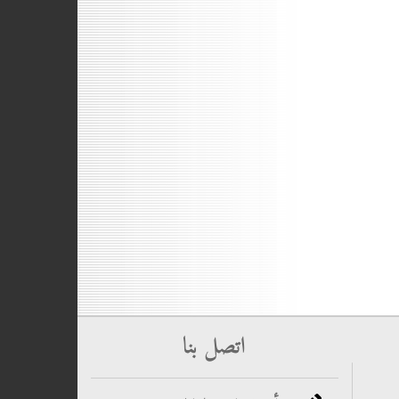
اتصل بنا