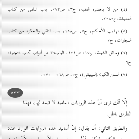
(٤) من لا يحضره الفقيه، ج۳، ص۲۷۳، باب التلقي من کتاب
المعيشة،‌ح۳۹۸۹.
(٥) تهذيب الأحکام، ج۷، ص۱٥۸، باب التلقي والحکرة من کتاب
التجارات، ح۲
(٦) وسائل الشيعة، ج۱۷، ص٤٤٤، الباب۳٦ من أبواب آداب التجارة،
ح٦.
(۷) السنن الکبری(للبيهقي)، ج٥، ص٥٦۸ _ ٥۷٠.
٥۳۳
إلّا أنّك ترى أنّ هذه الروايات العامية لا قيمة لها، فهذا
الطريق باطل.
والطريق الثاني: أن يقال: إنّ أسانيد هذه الروايات الوارد عدد
(۱)