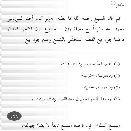
(٤)
ظاهر
.
ثم أفاد الشيخ رحمه الله ما نصّه: «ولو كان أحد الموزونين
يجوز بيعه منفرداً مع معرفة وزن المجموع دون الآخر كما لو
فرضنا جواز بيع الفضّة المحشّی بالشمع وعدم جواز بيع
(۱) کتاب المكاسب، ج٤، ص۳۳٤.
(۲) وبالفارسية: «سُرب»
(۳) وبالفارسية: «مِس».
(٤) موسوعة الإمام الخوئي(رحمه الله)، ج۳۷، ص٤۸۷.
٥۲۷
الشمع كذلك، فإن فرضنا الشمع تابعاً لا يضرّ جهالته،