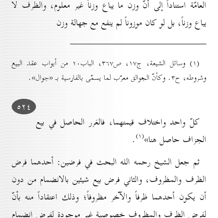
العامّة استناداً إلى أنّ وزن ما يباع وزناً غير معلوم، والظرف لا
يباع وزناً، بل لو كان موزوناً لم ينفع مع جهالة وزن
(۱) وسائل الشيعة، ج۱۷، ص۳٦۷، الباب۲٠ من أبواب عقد البيع
وشروطه، ح۳. وكأنّ الجوالق معرّب لما يسمّى بالفارسية بـ «جوال».
٥۲٤
كلّ واحد واختلاف قيمتهما، فالغرر الحاصل في بيع
(۱)
الجزاف حاصل هنا»
.
ثم جعل الشيخ رحمه الله البحث في فرضين: أحدهما فرض
الظرف والمظروف، والثاني فرض بيع شيئين بالانضمام من دون
أن يكون أحدهما ظرفاً والآخر مظروفاً؛ وذلك اعتقاداً منه بأنّ
لفرض الظرف والمظروف خصوصية غير موجودة لفرض انضمام