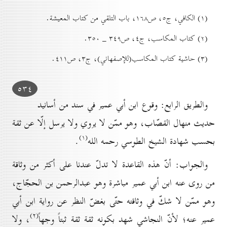
(۱) الکافي، ج٥، ص۱٦۸، باب التلقي من کتاب المعيشة.
(۲) کتاب المكاسب، ج٤، ص۳٤۹ _ ۳٥٠.
(۳) حاشية کتاب المكاسب(للإصفهاني)، ج۳، ص٤۱۱.
٥۳٤
والطريق الرابع: وقوع ابن أبي عمير في سند من أسانيد
حديث منهال القصّاب، وهو ممّن لا يروي ولا يرسل إلّا عن ثقة
(۱)
بحسب شهادة الشيخ الطوسي رحمه الله
.
والجواب: أنّ هذه القاعدة لا تدلّ عندنا على أكثر من وثاقة
من روی عنه ابن أبي عمير مباشرة وهو عبدالرحمن بن الحجّاج،
وهو ممّن لا شكّ في وثاقته حتّى بغضّ النظر عن رواية ابن أبي
(۲)
عمير عنه؛ لأنّ النجاشي شهد بكونه ثقة ثقة ثبتاً وجهاً
، ولا