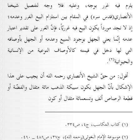
يلزم فيه غرر بوجه، وعليه فلا وجه لتفصيل شيخنا
الأنصاري(قدس سره) في المقام بين استلزام البيع الغرر وعدمه؛
إذ لا نجد مورداً يكون البيع فيه غرريّاً، فإنّ الغرر على تقدير اعتبار
عدمه إنّما يعني الجهل بوجود المبيع وعدمه أو الجهل بأوصافه
التي لها دخل في قيمته كالأوصاف النوعية من الإنسانية
(۲)
والحيوانية
.
أقول: من حقّ الشيخ الأنصاري رحمه الله أن يجيب على هذا
الإشكال بأنّ الجهل بكون سبيكة الذهب مائة مثقال والفضّة أو
قطعة الرصاص ألف وتسعمائة مثقال أو كون
(۱) کتاب المكاسب، ج٤، ص۳۳٤.
(۲) موسوعة الإمام الخوئي(رحمه الله)، ج۳۷، ص٤۸۹ _ ٤۹٠.