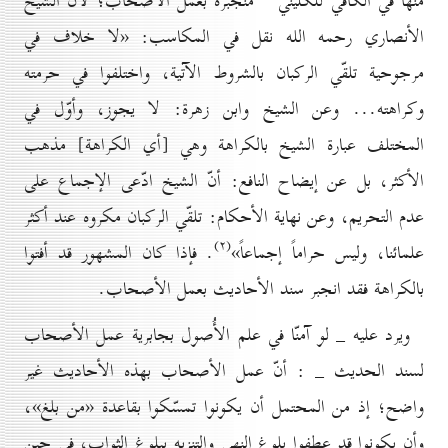
منها في الكافي للكليني
منجبرة بعمل الأصحاب؛ لأنّ الشيخ
الأنصاري رحمه الله نقل في المكاسب: «لا خلاف في
مرجوحية تلقّي الركبان بالشروط الآتية، واختلفوا في حرمته
وكراهته... وعن الشيخ وابن زهرة: لا يجوز، وأوّل في
المختلف عبارة الشيخ بالكراهة وهي [أي الكراهة] مذهب
الأكثر، بل عن إيضاح النافع: أنّ الشيخ ادّعى الإجماع على
عدم التحريم، وعن نهاية الأحكام: تلقّي الركبان مكروه عند أكثر
(۲)
علمائنا، وليس حراماً إجماعاً»
. فإذا كان المشهور قد أفتوا
بالكراهة فقد انجبر سند الأحاديث بعمل الأصحاب.
ويرد عليه _ لو آمنّا في علم الأُصول بجابرية عمل الأصحاب
لسند الحديث _ : أنّ عمل الأصحاب بهذه الأحاديث غير
واضح؛ إذ من المحتمل أن يكونوا تمسّكوا بقاعدة «من بلغ»،
وأن يكونوا قد عطفوا بلوغ النهي والتنزيه ببلوغ الثواب، في حين