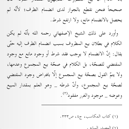
صحيحاً فنحن نقطع بالجواز لدى انضمام الظرف؛ لأنّه لم
يحصل بالانضمام مانع، ولا ارتفع شرط.
وأورد على ذلك الشيخ الإصفهاني رحمه الله بأنّه لم يكن
الكلام في بطلان بيع المظروف بسبب انضمام الظرف إليه حتّى
يقال: إنّ الانضمام لا يوجب فقد شرط أو وجود مانع مع وجود
المقتضي للصحّة، بل الكلام في صحّة بيع المجموع وعدمها،
ولا يتمّ القول بصحّة بيع المجموع إلّا بافتراض وجود المقتضي
لصحّة بيع المجموع، وأنّ شرطه _ وهو العلم بمقدار المبيع
(۳)
وعوضه _ موجود والغرر مفقود
.
(۱) کتاب المكاسب، ج٤، ص۳۳۳.
(۲) المصدر السابق.