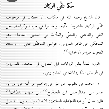
حكم تلقّي الركبان
قال الشيخ رحمه الله في مكاسبه: لا خلاف في مرجوحية
تلقّي الركبان بالشروط الآتية، واختلفوا في حرمته وكراهته، فعن
التقي والقاضي والحلّي والعلّامة في المنتهى الحرمة، وهو
المحكي عن ظاهر الدروس وحواشي المحقّق الثاني... ومستند
(۱)
التحريم ظواهر الأخبار»
.
أقول: لنبدأ بنقل الروايات قبل الشروع في البحث. فقد روى
في الوسائل عدّة روايات في المقام وهي:
۱_ محمد بن يعقوب عن علي بن إبراهيم عن أبيه عن ابن أبي
(۳)
(۲)
عمير عن عبدالرحمن ابن الحجّاج
عن منهال القصّاب
قال: «قال أبو عبدالله(عليه السلام): لا تلقّ، فإنّ رسول الله(صل