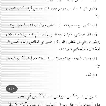
(٥) وسائل الشيعة، ج۱۷، ص٤٤۳، الباب۳٦ من أبواب آداب التجارة،
ح۳
(٦) الکافي، ج٥، ص۱٦۸، باب التلقي من أبواب آداب التجارة، ح۳.
(۷) قال النجاشي: «وكان عبدالله وجهاً عند أبي الحسن(عليه السلام)،
ووصّى به علي بن يقطين، فقال له: اضمن لي الكاهلي وعياله أضمن لك
الجنّة» رجال النجاشي، ص۲۲۲.
(۸) وسائل الشيعة، ج۱۷، ص٤٤۳، الباب۳٦ من أبواب آداب التجارة،
ح٤.
(۹) ثقة.
٥۳۲
(۲)
(۱)
عمرو بن شمر
عن عروة بن عبدالله
عن أبي جعفر
عليه السلام قال: قال رسول الله(صل الله عليه وآله): لا يتلقّى