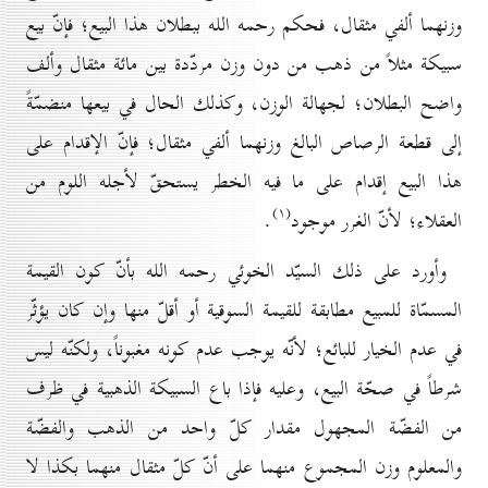
وزنهما ألفي مثقال، فحكم رحمه الله ببطلان هذا البيع؛ فإنّ بيع
سبيكة مثلاً من ذهب من دون وزن مردّدة بين مائة مثقال وألف
واضح البطلان؛ لجهالة الوزن، وكذلك الحال في بيعها منضمّةً
إلى قطعة الرصاص البالغ وزنهما ألفي مثقال؛ فإنّ الإقدام على
هذا البيع إقدام على ما فيه الخطر يستحقّ لأجله اللوم من
(۱)
العقلاء؛ لأنّ الغرر موجود
.
وأورد على ذلك السيّد الخوئي رحمه الله بأنّ كون القيمة
المسمّاة للمبيع مطابقة للقيمة السوقية أو أقلّ منها وإن كان يؤثّر
في عدم الخيار للبائع؛ لأنّه يوجب عدم كونه مغبوناً، ولكنّه ليس
شرطاً في صحّة البيع، وعليه فإذا باع السبيكة الذهبية في ظرف
من الفضّة المجهول مقدار كلّ واحد من الذهب والفضّة
والمعلوم وزن المجموع منهما على أنّ كلّ مثقال منهما بكذا لا