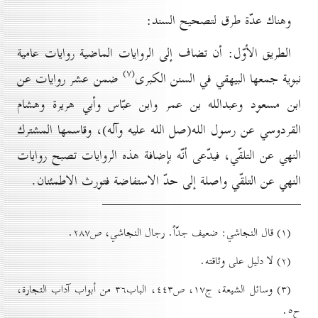
وهناك عدّة طرق لتصحيح السند:
الطريق الأوّل: أن تضاف إلى الروايات الماضية روايات عامية
(۷)
نبوية جمعها البيهقي في السنن الكبرى
ضمن عشر روايات عن
ابن مسعود وعبدالله بن عمر وابن عبّاس وأبي هريرة وهشام
القردوسي عن رسول الله(صل الله عليه وآله)، وقاسمها المشترك
النهي عن التلقّي، فيدّعی أنّه بإضافة هذه الروايات تصبح روايات
النهي عن التلقّي واصلة إلى حدّ الاستفاضة فتورث الاطمئنان.
(۱) قال النجاشي: ضعيف جدّاً. رجال النجاشي، ص۲۸۷.
(۲) لا دليل على وثاقته.
(۳) وسائل الشيعة، ج۱۷، ص٤٤۳، الباب۳٦ من أبواب آداب التجارة،
ح٥.