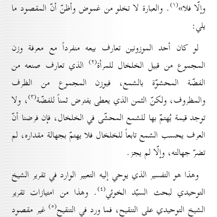
(۱)
وإلّا فلا»
. والعبارة لا تخلو من غموض وأظنّ أنّ المقصود ما
يلي:
لو كان أحد الموزونين تعارف بيعه منفرداً مع معرفة وزن
(۲)
المجموع من قبيل الخلخال للمرأة
الذي تعارف صنعه من
الفضّة المحشوّة بالشمع، فيوزن المجموع من الظرف
(۳)
والمظروف، ولكنّ الثمن الذي يعطى يفترض ثمناً للفضّة
، ولا
توجد قيمة يُهتمّ بها للشمع المحشّى في الخلخال، فإن فرضنا أنّ
العرف يحسب الشمع تابعاً للخلخال فلا يهتمّ بجهالة مقداره، لم
تضرّ جهالته، وإلّا لم يجز.
وهذا هو التفسير الذي يوحي إليه التعبير الوارد في تقرير الشيخ
(٤)
التوحيدي لبحث السيّد الخوئي
. وهذا من امتيازات تقرير
(٥)
الشيخ التوحيدي على التنقيح، فما ورد في التنقيح
غير مقصود