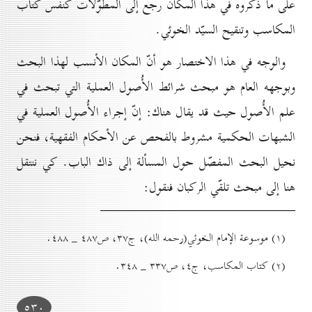
على ما ذكروه في هذا المكان رجع إلى المطوّلات كنفس كتاب
المكاسب وتنقيح السيّد الخوئي.
والوجه في هذا الاختصار هو أنّ المكان الأنسب لهذا البحث
وبوجهه العام هو مبحث شرائط الأُصول العملية التي تبحث في
علم الأُصول حيث قد يقال هناك: إنّ إجراء الأُصول العملية في
الشبهات الحكمية مشروط بالفحص عن الأحكام الفقهية، فنحن
نحيل البحث المفصّل حول المسألة إلى ذاك الباب. كي ننتقل
هنا إلى مبحث تلقّي الركبان فنقول:
(۱) موسوعة الإمام الخوئي(رحمه الله)، ج۳۷، ص٤۸۷ _ ٤۸۸.
(۲) کتاب المكاسب، ج٤، ص۳۳۷ _ ۳٤۸.
٥۳٠