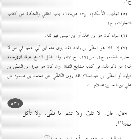
ح۱.
(٥) تهذيب الأحکام، ج۷، ص۱٥۸، باب التلقي والحکرة من کتاب
التجارات، ح٤
(٦) سواء كان هو ابن خالد أو ابن عيسى فهو ثقة.
(۷) إن كان هو المثنّى بن راشد فقد روى منه ابن أبي عمير في من لا
يحضره الفقيه، ج٤، ص۱٦٤، ح٥۷٠، وقد غفل الشيخ عرفانيان(رحمه
الله) عن ذكر ذلك في كتابه مشايخ الثقاة. وإن كان هو عبارة عن المثنّى بن
الوليد أو المثنّى بن عبدالسلام فقد روى الكشّي عن محمد بن مسعود عن
علي بن الحسن:«سلام ←
٥۳۱
«قال: قال: لا تلقّ، ولا تشتر ما تلقّى، ولا تأكل
(۱)
منه»
.
(۲)
ورواه الشيخ بإسناده عن أحمد بن محمد
.