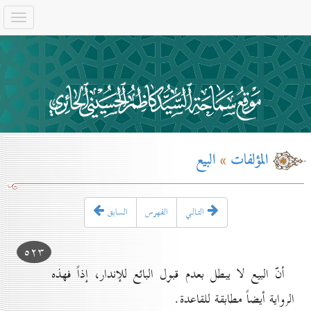
المؤلفات
»
البيع
التـالـي
الفهرس
السابق
٥۲۳
أنّ البيع لا يبطل بعدم قبول البائع للإندار، إذاً فهذه
الرواية أيضاً مطابقة للقاعدة.