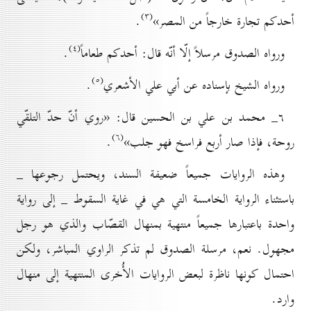
(۳)
أحدكم تجارة خارجاً من المصر»
.
(٤)
ورواه الصدوق مرسلاً إلّا أنّه قال: أحدكم طعاماً
.
(٥)
ورواه الشيخ بإسناده عن أبي علي الأشعري
.
٦_ محمد بن علي بن الحسين قال: «روي أنّ حدّ التلقّي
(٦)
روحة، فإذا صار أربع فراسخ فهو جلب»
.
وهذه الروايات جميعاً ضعيفة السند، ويحتمل رجوعها _
باستثناء الرواية الخامسة التي هي في غاية السقوط _ إلى رواية
واحدة باعتبارها جميعاً منتهية بمنهال القصّاب والذي هو رجل
مجهول. نعم، مرسلة الصدوق لم تذكر الراوي المباشر، ولكن
احتمال كونها ناظرة لبعض الروايات الأُخرى المنتهية إلى منهال
وارد.