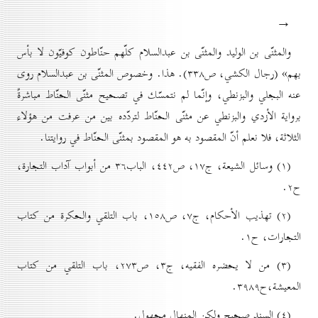
→
والمثنّى بن الوليد والمثنّى بن عبدالسلام كلّهم حنّاطون كوفيّون لا بأس
بهم» (رجال الکشي، ص۳۳۸). هذا. وخصوص المثنّى بن عبدالسلام روى
عنه البجلي والبزنطي، وإنّما لم نتمسّك في تصحيح مثنّى الحنّاط مباشرةً
برواية الأزدي والبزنطي عن مثنّى الحنّاط لتردّده بين من عرفت من هؤلاء
الثلاثة، فلا نعلم أنّ المقصود به هو المقصود بمثنّى الحنّاط في روايتنا.
(۱) وسائل الشيعة، ج۱۷، ص٤٤۲، الباب۳٦ من أبواب آداب التجارة،
ح۲.
(۲) تهذيب الأحکام، ج۷، ص۱٥۸، باب التلقي والحکرة من کتاب
التجارات، ح۱.
(۳) من لا يحضره الفقيه، ج۳، ص۲۷۳، باب التلقي من کتاب
المعيشة،‌ح۳۹۸۹.
(٤) السند صحيح ولكن المنهال مجهول.