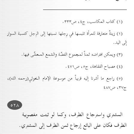
(۱) کتاب المكاسب، ج٤، ص۳۳۳.
(۲) زينةٌ متعارفة للمرأة تلبسها في رِجلها نسبتها إلى الرِجل كنسبة السوار
إلى اليد.
(۳) ويمكن افتراضه ثمناً لمجموع الفضّة والشمع المحشّى فيها.
(٤) مصباح الفقاهة، ج٥، ص٤۷۱.
(٥) راجع ما أشرنا إليه قريباً من موسوعة الإمام الخوئي(رحمه الله)،
ج۳۷، ص٤۸۷
٥۲۸
المشتري واسترجاع الظرف، وكما لو ثبتت مغصوبية
الظرف فكان على البائع إرجاع ثمن الظرف إلى المشتري.