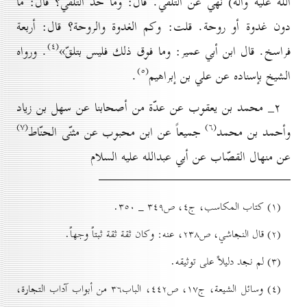
الله عليه وآله) نهي عن التلقّي. قال: وما حدّ التلقّي؟ قال: ما
دون غدوة أو روحة. قلت: وكم الغدوة والروحة؟ قال: أربعة
(٤)
فراسخ. قال ابن أبي عمير: وما فوق ذلك فليس بتلقّ»
. ورواه
(٥)
الشيخ بإسناده عن علي بن إبراهيم
.
۲_ محمد بن يعقوب عن عدّة من أصحابنا عن سهل بن زياد
(۷)
(٦)
وأحمد بن محمد
جميعاً عن ابن محبوب عن مثنّى الحنّاط
عن منهال القصّاب عن أبي عبدالله عليه السلام
(۱) کتاب المكاسب، ج٤، ص۳٤۹ _ ۳٥٠.
(۲) قال النجاشي، ص۲۳۸، عنه: وكان ثقة ثقة ثبتاً وجهاً.
(۳) لم نجد دليلاً على توثيقه.
(٤) وسائل الشيعة، ج۱۷، ص٤٤۲، الباب۳٦ من أبواب آداب التجارة،