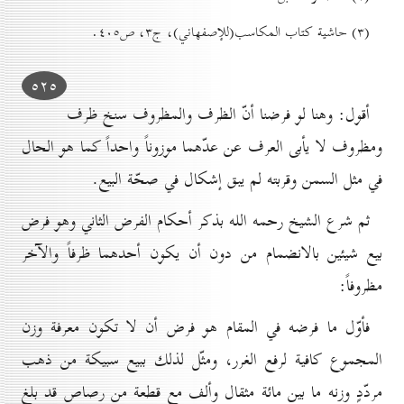
(۳) حاشية کتاب المكاسب(للإصفهاني)، ج۳، ص٤٠٥.
٥۲٥
أقول: وهنا لو فرضنا أنّ الظرف والمظروف سنخ ظرف
ومظروف لا يأبى العرف عن عدّهما موزوناً واحداً كما هو الحال
في مثل السمن وقربته لم يبق إشكال في صحّة البيع.
ثم شرع الشيخ رحمه الله بذكر أحكام الفرض الثاني وهو فرض
بيع شيئين بالانضمام من دون أن يكون أحدهما ظرفاً والآخر
مظروفاً:
فأوّل ما فرضه في المقام هو فرض أن لا تكون معرفة وزن
المجموع كافية لرفع الغرر، ومثّل لذلك ببيع سبيكة من ذهب
مردّدٍ وزنه ما بين مائة مثقال وألف مع قطعة من رصاص قد بلغ