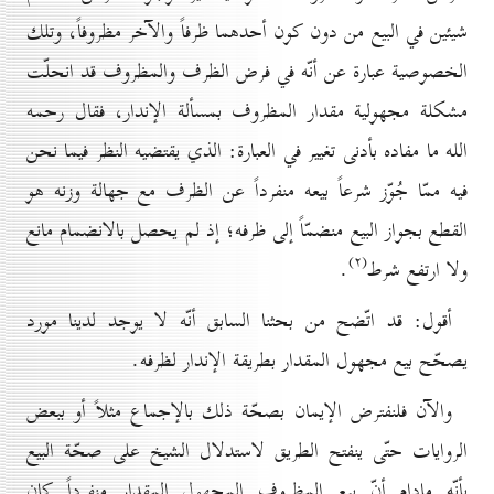
شيئين في البيع من دون كون أحدهما ظرفاً والآخر مظروفاً، وتلك
الخصوصية عبارة عن أنّه في فرض الظرف والمظروف قد انحلّت
مشكلة مجهولية مقدار المظروف بمسألة الإندار، فقال رحمه
الله ما مفاده بأدنى تغيير في العبارة: الذي يقتضيه النظر فيما نحن
فيه ممّا جُوّز شرعاً بيعه منفرداً عن الظرف مع جهالة وزنه هو
القطع بجواز البيع منضمّاً إلى ظرفه؛ إذ لم يحصل بالانضمام مانع
(۲)
ولا ارتفع شرط
.
أقول: قد اتّضح من بحثنا السابق أنّه لا يوجد لدينا مورد
يصحّح بيع مجهول المقدار بطريقة الإندار لظرفه.
والآن فلنفترض الإيمان بصحّة ذلك بالإجماع مثلاً أو ببعض
الروايات حتّى ينفتح الطريق لاستدلال الشيخ على صحّة البيع
بأنّه مادام أنّ بيع المظروف المجهول المقدار منفرداً كان