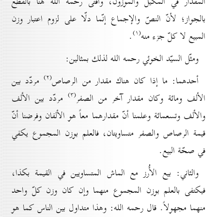
المقدار في المكيل والموزون، وأفتى رحمه الله هنا بالقطع
بالجواز؛ لأنّ النصّ والإجماع إنّما دلّا على لزوم اعتبار وزن
(۱)
المبيع لا كلّ جزء منه
.
ومثّل السيّد الخوئي رحمه الله لذلك بمثالين:
(۲)
أحدهما: ما إذا كان هناك مقدار من الرصاص
مردّد بين
(۳)
الألف ومائة وكان مقدار آخر من الصفر
مردّد بین الألف
والألف وتسعمائة وعلمنا أنّ مقدارهما معاً هو الألفان وفرضنا أنّ
قيمة الرصاص والصفر متساويتان، فالعلم بوزن المجموع يكفي
في صحّة البيع.
والثاني: بيع الأُرز مع الماش المتساويين في القيمة بكذا،
فيكتفی بالعلم بوزن المجموع منهما وإن كان وزن كلّ واحد
منهما مجهولاً. قال رحمه الله: وهذا متداول بين الناس كما هو