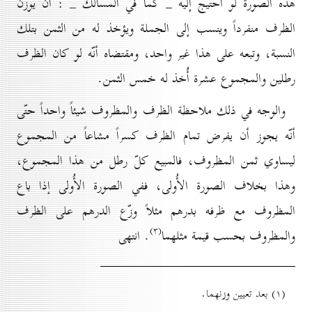
هذه الصورة لو احتيج إليه _ كما في المسالك _ : أن يوزن
الظرف منفرداً وينسب إلى الجملة ويؤخذ له من الثمن بتلك
النسبة، وتبعه على هذا غير واحد، ومقتضاه أنّه لو كان الظرف
رطلين والمجموع عشرة أُخذ له خمس الثمن.
والوجه في ذلك ملاحظة الظرف والمظروف شيئاً واحداً حتّى
أنّه يجوز أن يفرض تمام الظرف كسراً مشاعاً من المجموع
ليساوي ثمن المظروف، فالمبيع كلّ رطل من هذا المجموع،
وهذا بخلاف الصورة الأُولى، ففي الصورة الأُولی إذا باع
المظروف مع ظرفه بدرهم مثلاً وزّع الدرهم على الظرف
(۳)
والمظروف بحسب قيمة مثلهما
. انتهى
(۱) بعد تعيين وزنهما.