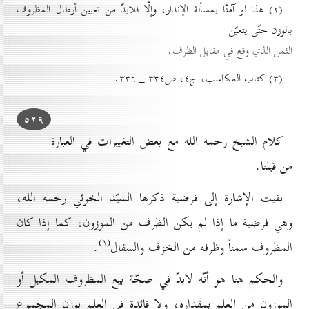
(۲) هذا لو آمنّا بمسألة الإندار، وإلّا فلابدّ من تعيين أرطال المظروف
بالوزن حتّى يتعيّن
الثمن الذي وقع في مقابل الظرف.
(۳) کتاب المكاسب، ج٤، ص۳۳٤ _ ۳۳٦.
٥۲۹
كلام الشيخ رحمه الله مع بعض التغييرات في العبارة
من قبلنا.
بقيت الإشارة إلى فرضية ذكرها السيّد الخوئي رحمه الله،
وهي فرضية ما إذا لم يكن الظرف من الموزون، كما إذا كان
(۱)
المظروف سمناً وظرفه من الخزف والسفال
.
والحكم هنا هو أنّه لابدّ في صحّة بيع المظروف المكيل أو
الموزون من العلم بمقداره، ولا فائدة في العلم بوزن المجموع