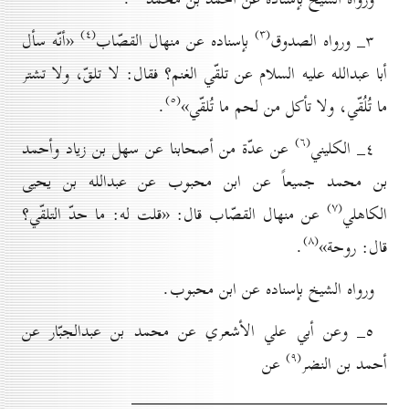
(٤)
(۳)
۳_ ورواه الصدوق
بإسناده عن منهال القصّاب
«أنّه سأل
أبا عبدالله عليه السلام عن تلقّي الغنم؟ فقال: لا تلقّ، ولا تشتر
(٥)
ما تُلُقّي، ولا تأكل من لحم ما تُلقّي»
.
(٦)
٤_ الكليني
عن عدّة من أصحابنا عن سهل بن زياد وأحمد
بن محمد جميعاً عن ابن محبوب عن عبدالله بن يحيى
(۷)
الكاهلي
عن منهال القصّاب قال: «قلت له: ما حدّ التلقّي؟
(۸)
قال: روحة»
.
ورواه الشيخ بإسناده عن ابن محبوب.
٥_ وعن أبي علي الأشعري عن محمد بن عبدالجبّار عن
(۹)
أحمد بن النضر
عن