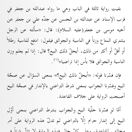
بقيت رواية ثالثة في الباب وهي ما رواه عبدالله بن جعفر في
قرب الإسناد عن عبدالله بن الحسن عن جدّه علي بن جعفر عن
أخيه موسى بن جعفر(عليه السلام): قال: «سألته عن الرجل
يشتري المتاع وزناً في الناسية والجوالق فيقول: ادفع للناسية رطلاً
أو أقلّ أو أكثر من ذلك، أيحلّ ذلك البيع؟ قال: إذا لم يعلم وزن
(۱)
الناسية والجوالق فلا بأس إذا تراضيا»
.
فإن فسّرنا قوله: «أيحلّ ذلك البيع؟» بمعنى السؤال عن صحّة
البيع وفسّرنا الجواب بمعنى شرط التراضي بالإندار في صحّة البيع
أصبحت الرواية على خلاف القاعدة.
أمّا لو فسّرنا حلّية البيع والجواب بشرط التراضي بمعنى أوّل
البيع إلى إندار حرام إلّا بالتراضي لم تدلّ هذه الرواية على أمر
مخالف للقاعدة، وعلى كلّ حال فهذه الرواية لا تؤثّر شيئاً في