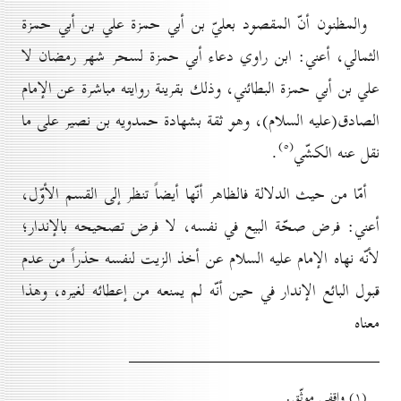
والمظنون أنّ المقصود بعليّ بن أبي حمزة علي بن أبي حمزة
الثمالي، أعني: ابن راوي دعاء أبي حمزة لسحر شهر رمضان لا
علي بن أبي حمزة البطائني، وذلك بقرينة روايته مباشرة عن الإمام
الصادق(عليه السلام)، وهو ثقة بشهادة حمدويه بن نصير على ما
(٥)
نقل عنه الكشّي
.
أمّا من حيث الدلالة فالظاهر أنّها أيضاً تنظر إلى القسم الأوّل،
أعني: فرض صحّة البيع في نفسه، لا فرض تصحيحه بالإندار؛
لأنّه نهاه الإمام عليه السلام عن أخذ الزيت لنفسه حذراً من عدم
قبول البائع الإندار في حين أنّه لم يمنعه من إعطائه لغيره، وهذا
معناه
(۱) واقفي موثّق.