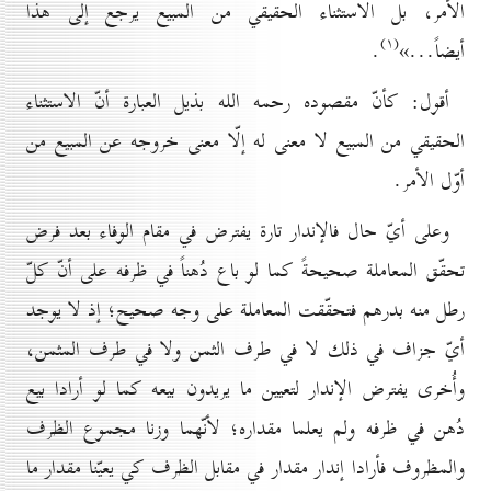
الأمر، بل الاستثناء الحقيقي من المبيع يرجع إلى هذا
(۱)
أيضاً...»
.
أقول: كأنّ مقصوده رحمه الله بذيل العبارة أنّ الاستثناء
الحقيقي من المبيع لا معنى له إلّا معنى خروجه عن المبيع من
أوّل الأمر.
وعلى أيّ حال فالإندار تارة يفترض في مقام الوفاء بعد فرض
تحقّق المعاملة صحيحةً كما لو باع دُهناً في ظرفه على أنّ كلّ
رطل منه بدرهم فتحقّقت المعاملة على وجه صحيح؛ إذ لا يوجد
أيّ جزاف في ذلك لا في طرف الثمن ولا في طرف المثمن،
وأُخرى يفترض الإندار لتعيين ما يريدون بيعه كما لو أرادا بيع
دُهن في ظرفه ولم يعلما مقداره؛ لأنّهما وزنا مجموع الظرف
والمظروف فأرادا إندار مقدار في مقابل الظرف كي يعيّنا مقدار ما