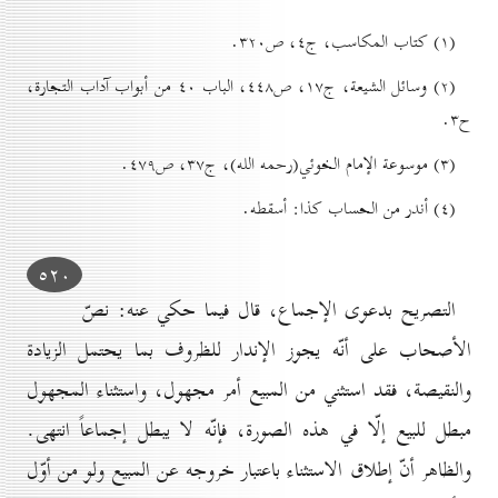
(۱) کتاب المکاسب، ج٤، ص۳۲٠.
(۲) وسائل الشيعة، ج۱۷، ص٤٤۸، الباب ٤٠ من أبواب آداب التجارة،
ح۳.
(۳) موسوعة الإمام الخوئي(رحمه الله)، ج۳۷، ص٤۷۹.
(٤) أندر من الحساب كذا: أسقطه.
٥۲٠
التصريح بدعوى الإجماع، قال فيما حكي عنه: نصّ
الأصحاب على أنّه يجوز الإندار للظروف بما يحتمل الزيادة
والنقيصة، فقد استثني من المبيع أمر مجهول، واستثناء المجهول
مبطل للبيع إلّا في هذه الصورة، فإنّه لا يبطل إجماعاً انتهى.
والظاهر أنّ إطلاق الاستثناء باعتبار خروجه عن المبيع ولو من أوّل