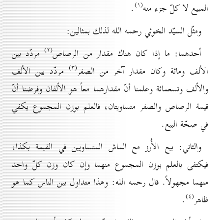
(۱)
المبيع لا كلّ جزء منه
.
ومثّل السيّد الخوئي رحمه الله لذلك بمثالين:
(۲)
أحدهما: ما إذا كان هناك مقدار من الرصاص
مردّد بين
(۳)
الألف ومائة وكان مقدار آخر من الصفر
مردّد بین الألف
والألف وتسعمائة وعلمنا أنّ مقدارهما معاً هو الألفان وفرضنا أنّ
قيمة الرصاص والصفر متساويتان، فالعلم بوزن المجموع يكفي
في صحّة البيع.
والثاني: بيع الأُرز مع الماش المتساويين في القيمة بكذا،
فيكتفی بالعلم بوزن المجموع منهما وإن كان وزن كلّ واحد
منهما مجهولاً. قال رحمه الله: وهذا متداول بين الناس كما هو
(٤)
ظاهر
.