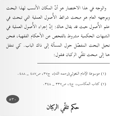
والوجه في هذا الاختصار هو أنّ المكان الأنسب لهذا البحث
وبوجهه العام هو مبحث شرائط الأُصول العملية التي تبحث في
علم الأُصول حيث قد يقال هناك: إنّ إجراء الأُصول العملية في
الشبهات الحكمية مشروط بالفحص عن الأحكام الفقهية، فنحن
نحيل البحث المفصّل حول المسألة إلى ذاك الباب. كي ننتقل
هنا إلى مبحث تلقّي الركبان فنقول:
(۱) موسوعة الإمام الخوئي(رحمه الله)، ج۳۷، ص٤۸۷ _ ٤۸۸.
(۲) کتاب المكاسب، ج٤، ص۳۳۷ _ ۳٤۸.
٥۳٠
حكم تلقّي الركبان