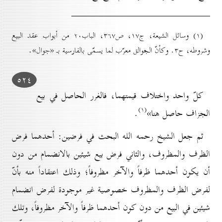
(۱) وسائل الشيعة، ج۱۷، ص۳٦۷، الباب۲٠ من أبواب عقد البيع
وشروطه، ح۳. وكأنّ الجوالق معرّب لما يسمّى بالفارسية بـ «جوال».
٥۲٤
كلّ واحد واختلاف قيمتهما، فالغرر الحاصل في بيع
(۱)
الجزاف حاصل هنا»
.
ثم جعل الشيخ رحمه الله البحث في فرضين: أحدهما فرض
الظرف والمظروف، والثاني فرض بيع شيئين بالانضمام من دون
أن يكون أحدهما ظرفاً والآخر مظروفاً؛ وذلك اعتقاداً منه بأنّ
لفرض الظرف والمظروف خصوصية غير موجودة لفرض انضمام
شيئين في البيع من دون كون أحدهما ظرفاً والآخر مظروفاً، وتلك