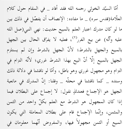
أمّا السيّد الخوئي رحمه الله فقد أفاد _ في المقام حول كلام
العلّامة(قدس سره) _ ما مفاده: الإنصاف أن يفصّل في ذلك بين
ما لو كان مدرك اعتبار العلم بالمبيع حديث: نهي النبي(صل الله
(۲)
عليه وآله) عن بيع الغرر
، فعليه لا يفرّق الحال بين الجهل
بالمبيع والجهل بالشرط؛ لأنّ الجهل بالشرط وإن لم يستلزم
الجهل بالمبيع إلّا أنّ البيع بهذا الشرط غرري؛ لأنّه التزام في
التزام وهو مجهول غرري وهو باطل، وأمّا لو ناقشنا في دلالة ذلك
وسنده _ كما ناقشنا في محلّه _ وقلنا: إنّ المدرك في مانعية
الجهل هو الإجماع فعندئذٍ نقول: لا إجماع على البطلان فيما
إذا كان المجهول هو الشرط مع العلم بكلّ واحد من الثمن
والمثمن، وإنّما الإجماع قام على بطلان المعاملة التي يكون
المبيع أو الثمن مجهولاً فيها، والمفروض أنّهما معلومان في