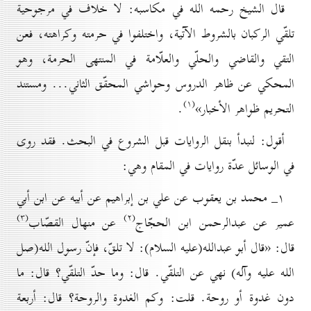
قال الشيخ رحمه الله في مكاسبه: لا خلاف في مرجوحية
تلقّي الركبان بالشروط الآتية، واختلفوا في حرمته وكراهته، فعن
التقي والقاضي والحلّي والعلّامة في المنتهى الحرمة، وهو
المحكي عن ظاهر الدروس وحواشي المحقّق الثاني... ومستند
(۱)
التحريم ظواهر الأخبار»
.
أقول: لنبدأ بنقل الروايات قبل الشروع في البحث. فقد روى
في الوسائل عدّة روايات في المقام وهي:
۱_ محمد بن يعقوب عن علي بن إبراهيم عن أبيه عن ابن أبي
(۳)
(۲)
عمير عن عبدالرحمن ابن الحجّاج
عن منهال القصّاب
قال: «قال أبو عبدالله(عليه السلام): لا تلقّ، فإنّ رسول الله(صل
الله عليه وآله) نهي عن التلقّي. قال: وما حدّ التلقّي؟ قال: ما
دون غدوة أو روحة. قلت: وكم الغدوة والروحة؟ قال: أربعة