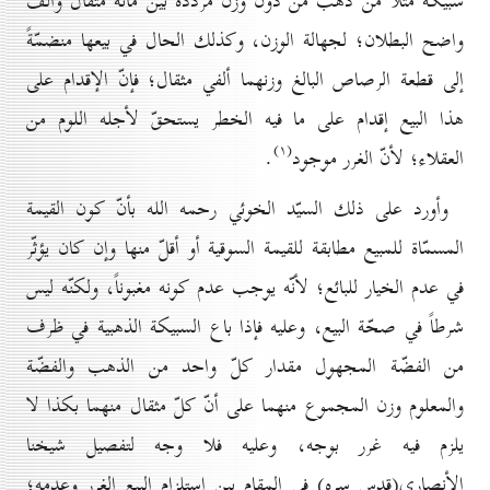
سبيكة مثلاً من ذهب من دون وزن مردّدة بين مائة مثقال وألف
واضح البطلان؛ لجهالة الوزن، وكذلك الحال في بيعها منضمّةً
إلى قطعة الرصاص البالغ وزنهما ألفي مثقال؛ فإنّ الإقدام على
هذا البيع إقدام على ما فيه الخطر يستحقّ لأجله اللوم من
(۱)
العقلاء؛ لأنّ الغرر موجود
.
وأورد على ذلك السيّد الخوئي رحمه الله بأنّ كون القيمة
المسمّاة للمبيع مطابقة للقيمة السوقية أو أقلّ منها وإن كان يؤثّر
في عدم الخيار للبائع؛ لأنّه يوجب عدم كونه مغبوناً، ولكنّه ليس
شرطاً في صحّة البيع، وعليه فإذا باع السبيكة الذهبية في ظرف
من الفضّة المجهول مقدار كلّ واحد من الذهب والفضّة
والمعلوم وزن المجموع منهما على أنّ كلّ مثقال منهما بكذا لا
يلزم فيه غرر بوجه، وعليه فلا وجه لتفصيل شيخنا
الأنصاري(قدس سره) في المقام بين استلزام البيع الغرر وعدمه؛