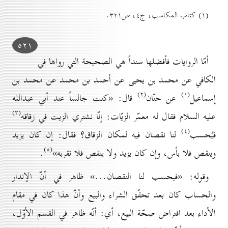
(۱) کتاب المكاسب، ج٤، ص۳۲۱.
٥۲۱
أمّا الروايات فأفضلها سنداً هي الصحيحة التي رواها في
الكافي عن محمد بن يحيى عن أحمد بن محمد عن محمد بن
(۲)
(۱)
إسماعيل
عن حنّان
قال: «كنت جالساً عند أبي عبدالله
(۳)
عليه السلام فقال له معمّر الزيّات: إنّا نشتري الزيت في زقاقه
(٤)
فيُحسب
لنا نقصان فيه لمكان الزقاق؟ فقال: إن كان يزيد
(٥)
وينقص فلا بأس، وإن كان يزيد ولا ينقص فلا تقربه»
.
وقوله: «فيحسب لنا النقصان...» ظاهر في أنّ الإندار
والحساب كان بعد تحقّق الشراء والبيع وأنّ هذا كان في مقام
الأداء بعد افتراض صحّة البيع، أي: أنّه ظاهر في القسم الأوّل،