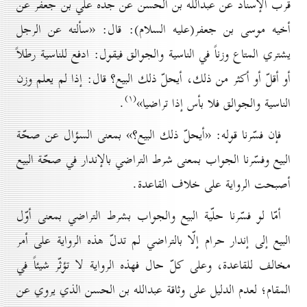
قرب الإسناد عن عبدالله بن الحسن عن جدّه علي بن جعفر عن
أخيه موسى بن جعفر(عليه السلام): قال: «سألته عن الرجل
يشتري المتاع وزناً في الناسية والجوالق فيقول: ادفع للناسية رطلاً
أو أقلّ أو أكثر من ذلك، أيحلّ ذلك البيع؟ قال: إذا لم يعلم وزن
(۱)
الناسية والجوالق فلا بأس إذا تراضيا»
.
فإن فسّرنا قوله: «أيحلّ ذلك البيع؟» بمعنى السؤال عن صحّة
البيع وفسّرنا الجواب بمعنى شرط التراضي بالإندار في صحّة البيع
أصبحت الرواية على خلاف القاعدة.
أمّا لو فسّرنا حلّية البيع والجواب بشرط التراضي بمعنى أوّل
البيع إلى إندار حرام إلّا بالتراضي لم تدلّ هذه الرواية على أمر
مخالف للقاعدة، وعلى كلّ حال فهذه الرواية لا تؤثّر شيئاً في
المقام؛ لعدم الدليل على وثاقة عبدالله بن الحسن الذي يروي عن