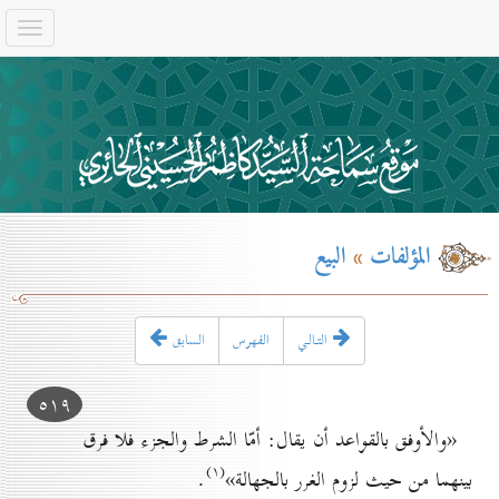
المؤلفات
»
البيع
التـالـي
الفهرس
السابق
٥۱۹
«والأوفق بالقواعد أن يقال: أمّا الشرط والجزء فلا فرق
(۱)
بينهما من حيث لزوم الغرر بالجهالة»
.