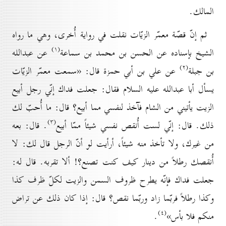
المالك.
ثم إنّ قصّة معمّر الزيّات نقلت في رواية أُخرى، وهي ما رواه
(۱)
الشيخ بإسناده عن الحسن بن محمد بن سماعة
عن عبدالله
(۲)
بن جبلة
عن علي بن أبي حمزة قال: «سمعت معمّر الزيّات
يسأل أبا عبدالله عليه السلام فقال: جعلت فداك إنّي رجل أبيع
الزيت يأتيني من الشام فآخذ لنفسي مما أبيع؟ قال: ما أُحبّ لك
(۳)
ذلك. قال: إنّي لست أُنقص نفسي شيئاً ممّا أبيع
. قال: بعه
من غيرك، ولا تأخذ منه شيئاً، أرأيت لو أنّ الرجل قال لك: لا
أُنقصك رطلاً من دينار كيف كنت تصنع؟! ألا تقربه. قال له:
جعلت فداك فإنّه يطرح ظروف السمن والزيت لكلّ ظرف كذا
وكذا رطلاً فربّما زاد وربّما نقص؟ قال: إذا كان ذلك عن تراض
(٤)
منكم فلا بأس»
.