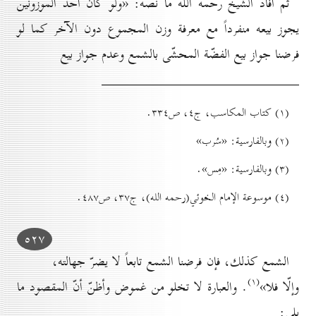
ثم أفاد الشيخ رحمه الله ما نصّه: «ولو كان أحد الموزونين
يجوز بيعه منفرداً مع معرفة وزن المجموع دون الآخر كما لو
فرضنا جواز بيع الفضّة المحشّی بالشمع وعدم جواز بيع
(۱) کتاب المكاسب، ج٤، ص۳۳٤.
(۲) وبالفارسية: «سُرب»
(۳) وبالفارسية: «مِس».
(٤) موسوعة الإمام الخوئي(رحمه الله)، ج۳۷، ص٤۸۷.
٥۲۷
الشمع كذلك، فإن فرضنا الشمع تابعاً لا يضرّ جهالته،
(۱)
وإلّا فلا»
. والعبارة لا تخلو من غموض وأظنّ أنّ المقصود ما
يلي: