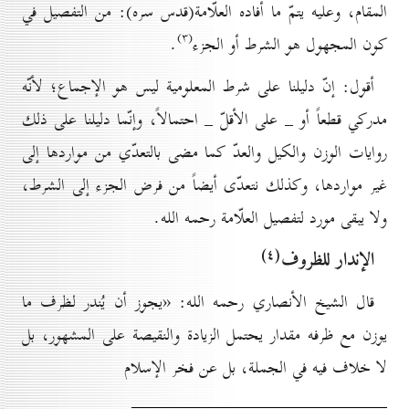
المقام، وعليه يتمّ ما أفاده العلّامة(قدس سره): من التفصيل في
(۳)
كون المجهول هو الشرط أو الجزء
.
أقول: إنّ دليلنا على شرط المعلومية ليس هو الإجماع؛ لأنّه
مدركي قطعاً أو _ على الأقلّ _ احتمالاً، وإنّما دليلنا على ذلك
روايات الوزن والكيل والعدّ كما مضى بالتعدّي من مواردها إلى
غير مواردها، وكذلك نتعدّى أيضاً من فرض الجزء إلى الشرط،
ولا يبقى مورد لتفصيل العلّامة رحمه الله.
(٤)
الإندار للظروف
قال الشيخ الأنصاري رحمه الله: «يجوز أن يُندر لظرف ما
يوزن مع ظرفه مقدار يحتمل الزيادة والنقيصة على المشهور، بل
لا خلاف فيه في الجملة، بل عن فخر الإسلام