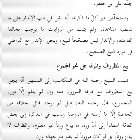
جدّه علي بن جعفر.
والمتخلّص من كلّ ما ذكرناه أنّنا نبقى في باب الإندار على ما
تقتضيه القاعدة، ولم يثبت من الروايات ما يوجب مخالفة
القاعدة، والإندار ليس مصحّحاً للبيع، ويجوز الإندار مع التراضي
في مورد البيع الصحيح.
بيع المظروف وظرفه على نحو المجموع
نسب الشيخ رحمه الله في المكاسب إلى المشهور أنّه يجوز
بيع المظروف مع ظرفه الموزون معه وإن لم يعلم إلّا بوزن
المجموع، قال رحمه الله: «بل لم يوجد قائل بخلافه من
الخاصة إلّا ما أرسله في الروضة ونسب في التذكرة إلى بعض
العامّة استناداً إلى أنّ وزن ما يباع وزناً غير معلوم، والظرف لا
يباع وزناً، بل لو كان موزوناً لم ينفع مع جهالة وزن