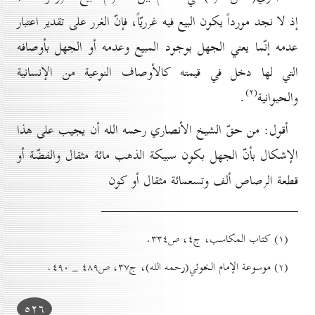
إذ لا نجد مورداً يكون البيع فيه غرريّاً، فإنّ الغرر على تقدير اعتبار
عدمه إنّما يعني الجهل بوجود المبيع وعدمه أو الجهل بأوصافه
التي لها دخل في قيمته كالأوصاف النوعية من الإنسانية
(۲)
والحيوانية
.
أقول: من حقّ الشيخ الأنصاري رحمه الله أن يجيب على هذا
الإشكال بأنّ الجهل بكون سبيكة الذهب مائة مثقال والفضّة أو
قطعة الرصاص ألف وتسعمائة مثقال أو كون
(۱) کتاب المكاسب، ج٤، ص۳۳٤.
(۲) موسوعة الإمام الخوئي(رحمه الله)، ج۳۷، ص٤۸۹ _ ٤۹٠.
٥۲٦