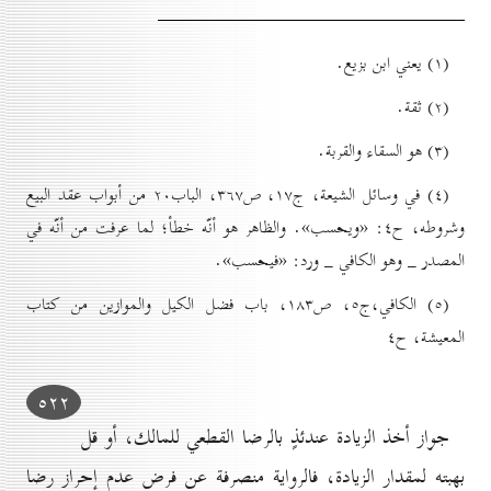
(۱) يعني ابن بزيع.
(۲) ثقة.
(۳) هو السقاء والقربة.
(٤) في وسائل الشیعة، ج۱۷، ص۳٦۷، الباب۲٠ من أبواب عقد البيع
وشروطه، ح٤: «ويحسب». والظاهر هو أنّه خطأ؛ لما عرفت من أنّه في
المصدر _ وهو الكافي _ ورد: «فيحسب».
(٥) الکافي،ج٥، ص۱۸۳، باب فضل الكيل والموازين من کتاب
المعيشة، ح٤
٥۲۲
جواز أخذ الزيادة عندئذٍ بالرضا القطعي للمالك، أو قل
بهبته لمقدار الزيادة، فالرواية منصرفة عن فرض عدم إحراز رضا