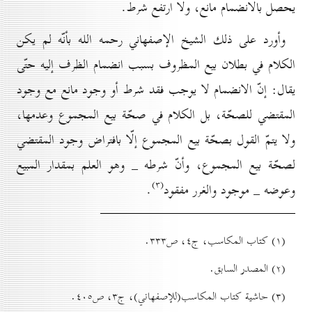
يحصل بالانضمام مانع، ولا ارتفع شرط.
وأورد على ذلك الشيخ الإصفهاني رحمه الله بأنّه لم يكن
الكلام في بطلان بيع المظروف بسبب انضمام الظرف إليه حتّى
يقال: إنّ الانضمام لا يوجب فقد شرط أو وجود مانع مع وجود
المقتضي للصحّة، بل الكلام في صحّة بيع المجموع وعدمها،
ولا يتمّ القول بصحّة بيع المجموع إلّا بافتراض وجود المقتضي
لصحّة بيع المجموع، وأنّ شرطه _ وهو العلم بمقدار المبيع
(۳)
وعوضه _ موجود والغرر مفقود
.
(۱) کتاب المكاسب، ج٤، ص۳۳۳.
(۲) المصدر السابق.
(۳) حاشية کتاب المكاسب(للإصفهاني)، ج۳، ص٤٠٥.