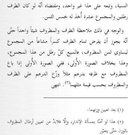
النسبة، وتبعه على هذا غير واحد، ومقتضاه أنّه لو كان الظرف
رطلين والمجموع عشرة أُخذ له خمس الثمن.
والوجه في ذلك ملاحظة الظرف والمظروف شيئاً واحداً حتّى
أنّه يجوز أن يفرض تمام الظرف كسراً مشاعاً من المجموع
ليساوي ثمن المظروف، فالمبيع كلّ رطل من هذا المجموع،
وهذا بخلاف الصورة الأُولى، ففي الصورة الأُولی إذا باع
المظروف مع ظرفه بدرهم مثلاً وزّع الدرهم على الظرف
(۳)
والمظروف بحسب قيمة مثلهما
. انتهى
(۱) بعد تعيين وزنهما.
(۲) هذا لو آمنّا بمسألة الإندار، وإلّا فلابدّ من تعيين أرطال المظروف
بالوزن حتّى يتعيّن