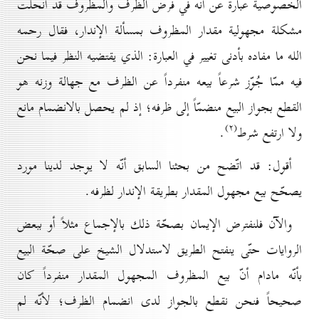
الخصوصية عبارة عن أنّه في فرض الظرف والمظروف قد انحلّت
مشكلة مجهولية مقدار المظروف بمسألة الإندار، فقال رحمه
الله ما مفاده بأدنى تغيير في العبارة: الذي يقتضيه النظر فيما نحن
فيه ممّا جُوّز شرعاً بيعه منفرداً عن الظرف مع جهالة وزنه هو
القطع بجواز البيع منضمّاً إلى ظرفه؛ إذ لم يحصل بالانضمام مانع
(۲)
ولا ارتفع شرط
.
أقول: قد اتّضح من بحثنا السابق أنّه لا يوجد لدينا مورد
يصحّح بيع مجهول المقدار بطريقة الإندار لظرفه.
والآن فلنفترض الإيمان بصحّة ذلك بالإجماع مثلاً أو ببعض
الروايات حتّى ينفتح الطريق لاستدلال الشيخ على صحّة البيع
بأنّه مادام أنّ بيع المظروف المجهول المقدار منفرداً كان
صحيحاً فنحن نقطع بالجواز لدى انضمام الظرف؛ لأنّه لم