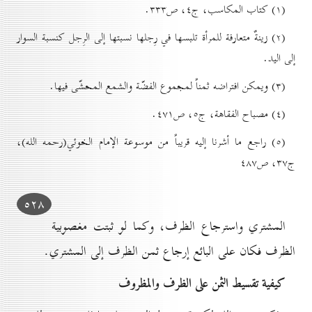
(۱) کتاب المكاسب، ج٤، ص۳۳۳.
(۲) زينةٌ متعارفة للمرأة تلبسها في رِجلها نسبتها إلى الرِجل كنسبة السوار
إلى اليد.
(۳) ويمكن افتراضه ثمناً لمجموع الفضّة والشمع المحشّى فيها.
(٤) مصباح الفقاهة، ج٥، ص٤۷۱.
(٥) راجع ما أشرنا إليه قريباً من موسوعة الإمام الخوئي(رحمه الله)،
ج۳۷، ص٤۸۷
٥۲۸
المشتري واسترجاع الظرف، وكما لو ثبتت مغصوبية
الظرف فكان على البائع إرجاع ثمن الظرف إلى المشتري.
کيفية تقسيط الثمن علی الظرف والمظروف