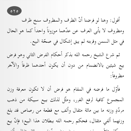
٥۲٥
أقول: وهنا لو فرضنا أنّ الظرف والمظروف سنخ ظرف
ومظروف لا يأبى العرف عن عدّهما موزوناً واحداً كما هو الحال
في مثل السمن وقربته لم يبق إشكال في صحّة البيع.
ثم شرع الشيخ رحمه الله بذكر أحكام الفرض الثاني وهو فرض
بيع شيئين بالانضمام من دون أن يكون أحدهما ظرفاً والآخر
مظروفاً:
فأوّل ما فرضه في المقام هو فرض أن لا تكون معرفة وزن
المجموع كافية لرفع الغرر، ومثّل لذلك ببيع سبيكة من ذهب
مردّدٍ وزنه ما بين مائة مثقال وألف مع قطعة من رصاص قد بلغ
وزنهما ألفي مثقال، فحكم رحمه الله ببطلان هذا البيع؛ فإنّ بيع