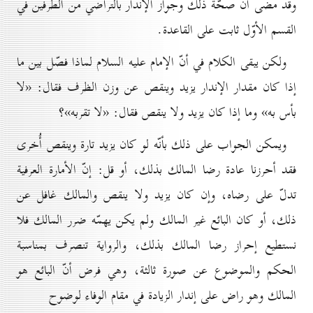
وقد مضى أنّ صحّة ذلك وجواز الإندار بالتراضي من الطرفين في
القسم الأوّل ثابت على القاعدة.
ولكن يبقى الكلام في أنّ الإمام عليه السلام لماذا فصّل بين ما
إذا كان مقدار الإندار يزيد وينقص عن وزن الظرف فقال: «لا
بأس به» وما إذا كان يزيد ولا ينقص فقال: «لا تقربه»؟
ويمكن الجواب على ذلك بأنّه لو كان يزيد تارة وينقص أُخرى
فقد أحرزنا عادة رضا المالك بذلك، أو قل: إنّ الأمارة العرفية
تدلّ على رضاه، وإن كان يزيد ولا ينقص والمالك غافل عن
ذلك، أو كان البائع غير المالك ولم يكن يهمّه ضرر المالك فلا
نستطيع إحراز رضا المالك بذلك، والرواية تنصرف بمناسبة
الحكم والموضوع عن صورة ثالثة، وهي فرض أنّ البائع هو
المالك وهو راض على إندار الزيادة في مقام الوفاء لوضوح