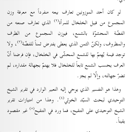
لو كان أحد الموزونين تعارف بيعه منفرداً مع معرفة وزن
(۲)
المجموع من قبيل الخلخال للمرأة
الذي تعارف صنعه من
الفضّة المحشوّة بالشمع، فيوزن المجموع من الظرف
(۳)
والمظروف، ولكنّ الثمن الذي يعطى يفترض ثمناً للفضّة
، ولا
توجد قيمة يُهتمّ بها للشمع المحشّى في الخلخال، فإن فرضنا أنّ
العرف يحسب الشمع تابعاً للخلخال فلا يهتمّ بجهالة مقداره، لم
تضرّ جهالته، وإلّا لم يجز.
وهذا هو التفسير الذي يوحي إليه التعبير الوارد في تقرير الشيخ
(٤)
التوحيدي لبحث السيّد الخوئي
. وهذا من امتيازات تقرير
(٥)
الشيخ التوحيدي على التنقيح، فما ورد في التنقيح
غير مقصود
يقيناً.