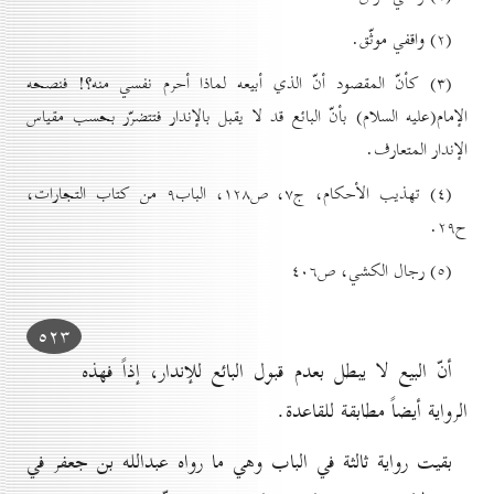
(۲) واقفي موثّق.
(۳) كأنّ المقصود أنّ الذي أبيعه لماذا أحرم نفسي منه؟! فنصحه
الإمام(عليه السلام) بأنّ البائع قد لا يقبل بالإندار فتتضرّر بحسب مقياس
الإندار المتعارف.
(٤) تهذيب الأحکام، ج۷، ص۱۲۸، الباب۹ من کتاب التجارات،‌
ح۲۹.
(٥) رجال الکشي، ص٤٠٦
٥۲۳
أنّ البيع لا يبطل بعدم قبول البائع للإندار، إذاً فهذه
الرواية أيضاً مطابقة للقاعدة.
بقيت رواية ثالثة في الباب وهي ما رواه عبدالله بن جعفر في