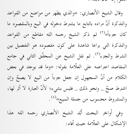
وقال الشيخ الأنصاري: «والذي يظهر من مواضع من القواعد
والتذكرة أنّ مراده بالتابع ما يشترط دخوله في البيع وبالمقصود ما
(۲)
كان جزءاً»
ثم ذكر الشيخ رحمه الله مقاطع من القواعد
والتذكرة التي يراها شاهدة على كون مقصوده هو التفصيل بين
(۳)
الشرط والجزء
. ثم نقل الشيخ عن المحقّق الثاني في جامع
المقاصد اعتراضه على العلّامة بقوله: «وما قد يوجد في بعض
الكلام من أنّ المجهول إن جعل جزءاً من البيع لا يصحّ وإن
اشترط صحّ _ ونحو ذلك _ فليس بشيء؛ لأنّ العبارة لا أثر لها،
(٤)
والمشروط محسوب من جملة المبيع»
.
وفي أواخر البحث أيّد الشيخ الأنصاري رحمه الله هذا
الإشكال على العلّامة حيث أفاد: