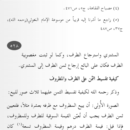
(٤) مصباح الفقاهة، ج٥، ص٤۷۱.
(٥) راجع ما أشرنا إليه قريباً من موسوعة الإمام الخوئي(رحمه الله)،
ج۳۷، ص٤۸۷
٥۲۸
المشتري واسترجاع الظرف، وكما لو ثبتت مغصوبية
الظرف فكان على البائع إرجاع ثمن الظرف إلى المشتري.
کيفية تقسيط الثمن علی الظرف والمظروف
وذكر رحمه الله لكيفية تقسيط الثمن عليهما ثلاث صور للبيع:
الصورة الأُولى: أن يبيع المظروف مع ظرفه بعشرة مثلاً، فلتعيين
ثمن الظرف يجب أن تُعيّن القيمة السوقية للظرف وللمظروف،
(۱)
فإذا قيل: قيمة الظرف درهم وقيمة المظروف تسعة
كان