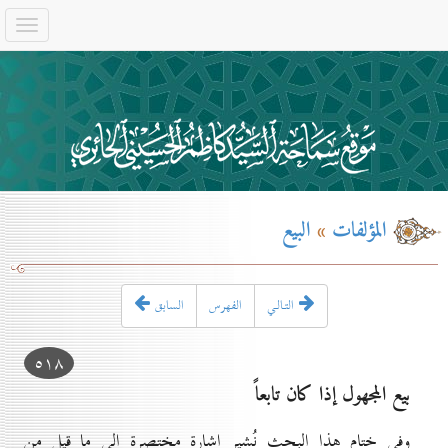
المؤلفات
»
البيع
التـالـي
الفهرس
السابق
٥۱۸
بیع المجهول إذا کان تابعاً
وفي ختام هذا البحث نُشير إشارة مختصرة إلى ما قيل من