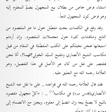
استثناء فرض خاص من بطلان بيع المجهول بضمّ المعلوم إليه
وهو فرض كون المجهول تابعاً.
وقد وقع في الكلمات بحث مفصّل حول ما هو المقصود من
التابع ومناقشات كثيرة حول محتملات المقصود. وإن أردتم
استيعابها فنحن نحيلكم على الكتب المفصّلة في المقام من قبيل
مكاسب الشيخ الأنصاري وتنقيح السيّد الخوئي؟قهما؟، أمّا نحن
فنقتصر على نقل من كان هو الأصل في هذا التفصيل، وهو
العلّامة رحمه الله مع التعليق عليه.
فقد قال العلّامة رحمه الله في قواعده _ على ما نقل عنه الشيخ
(۱)
الأنصاري(قدس سره) في مكاسبه
_ : «كلّ مجهول مقصود
بالبيع لا يصحّ بيعه وإن انضمّ إلى معلوم، ويجوز مع الانضمام إلى
معلوم إذا كان تابعاً».