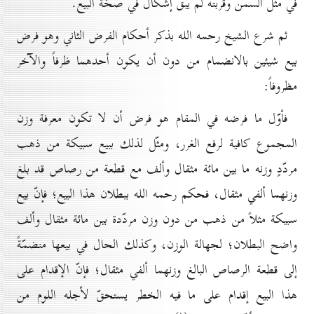
في مثل السمن وقربته لم يبق إشكال في صحّة البيع.
ثم شرع الشيخ رحمه الله بذكر أحكام الفرض الثاني وهو فرض
بيع شيئين بالانضمام من دون أن يكون أحدهما ظرفاً والآخر
مظروفاً:
فأوّل ما فرضه في المقام هو فرض أن لا تكون معرفة وزن
المجموع كافية لرفع الغرر، ومثّل لذلك ببيع سبيكة من ذهب
مردّدٍ وزنه ما بين مائة مثقال وألف مع قطعة من رصاص قد بلغ
وزنهما ألفي مثقال، فحكم رحمه الله ببطلان هذا البيع؛ فإنّ بيع
سبيكة مثلاً من ذهب من دون وزن مردّدة بين مائة مثقال وألف
واضح البطلان؛ لجهالة الوزن، وكذلك الحال في بيعها منضمّةً
إلى قطعة الرصاص البالغ وزنهما ألفي مثقال؛ فإنّ الإقدام على
هذا البيع إقدام على ما فيه الخطر يستحقّ لأجله اللوم من