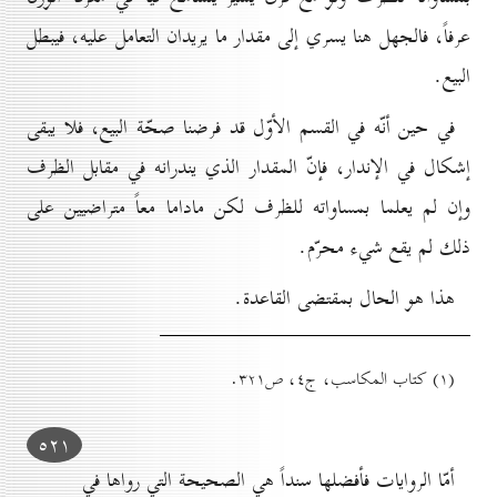
عرفاً، فالجهل هنا يسري إلى مقدار ما يريدان التعامل عليه، فيبطل
البيع.
في حين أنّه في القسم الأوّل قد فرضنا صحّة البيع، فلا يبقى
إشكال في الإندار، فإنّ المقدار الذي يندرانه في مقابل الظرف
وإن لم يعلما بمساواته للظرف لكن ماداما معاً متراضيين على
ذلك لم يقع شيء محرّم.
هذا هو الحال بمقتضى القاعدة.
(۱) کتاب المكاسب، ج٤، ص۳۲۱.
٥۲۱
أمّا الروايات فأفضلها سنداً هي الصحيحة التي رواها في