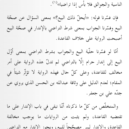
(۱)
الناسية والجوالق فلا بأس إذا تراضيا»
.
فإن فسّرنا قوله: «أيحلّ ذلك البيع؟» بمعنى السؤال عن صحّة
البيع وفسّرنا الجواب بمعنى شرط التراضي بالإندار في صحّة البيع
أصبحت الرواية على خلاف القاعدة.
أمّا لو فسّرنا حلّية البيع والجواب بشرط التراضي بمعنى أوّل
البيع إلى إندار حرام إلّا بالتراضي لم تدلّ هذه الرواية على أمر
مخالف للقاعدة، وعلى كلّ حال فهذه الرواية لا تؤثّر شيئاً في
المقام؛ لعدم الدليل على وثاقة عبدالله بن الحسن الذي يروي عن
جدّه علي بن جعفر.
والمتخلّص من كلّ ما ذكرناه أنّنا نبقى في باب الإندار على ما
تقتضيه القاعدة، ولم يثبت من الروايات ما يوجب مخالفة
القاعدة، والإندار ليس مصحّحاً للبيع، ويجوز الإندار مع التراضي