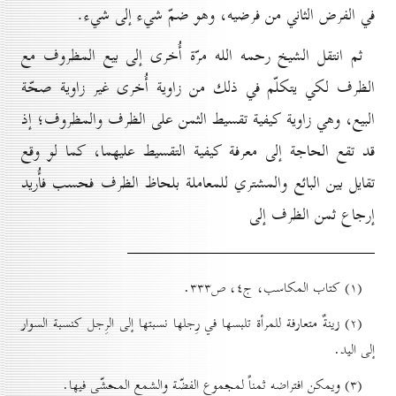
في الفرض الثاني من فرضيه، وهو ضمّ شيء إلى شيء.
ثم انتقل الشيخ رحمه الله مرّة أُخرى إلى بيع المظروف مع
الظرف لكي يتكلّم في ذلك من زاوية أُخرى غير زاوية صحّة
البيع، وهي زاوية كيفية تقسيط الثمن على الظرف والمظروف؛ إذ
قد تقع الحاجة إلى معرفة كيفية التقسيط عليهما، كما لو وقع
تقايل بين البائع والمشتري للمعاملة بلحاظ الظرف فحسب فأُريد
إرجاع ثمن الظرف إلى
(۱) کتاب المكاسب، ج٤، ص۳۳۳.
(۲) زينةٌ متعارفة للمرأة تلبسها في رِجلها نسبتها إلى الرِجل كنسبة السوار
إلى اليد.
(۳) ويمكن افتراضه ثمناً لمجموع الفضّة والشمع المحشّى فيها.