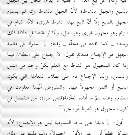
عليه وآله) عن بيع الغرر
، فعليه لا يفرّق الحال بين الجهل
بالمبيع والجهل بالشرط؛ لأنّ الجهل بالشرط وإن لم يستلزم
الجهل بالمبيع إلّا أنّ البيع بهذا الشرط غرري؛ لأنّه التزام في
التزام وهو مجهول غرري وهو باطل، وأمّا لو ناقشنا في دلالة ذلك
وسنده _ كما ناقشنا في محلّه _ وقلنا: إنّ المدرك في مانعية
الجهل هو الإجماع فعندئذٍ نقول: لا إجماع على البطلان فيما
إذا كان المجهول هو الشرط مع العلم بكلّ واحد من الثمن
والمثمن، وإنّما الإجماع قام على بطلان المعاملة التي يكون
المبيع أو الثمن مجهولاً فيها، والمفروض أنّهما معلومان في
المقام، وعليه يتمّ ما أفاده العلّامة(قدس سره): من التفصيل في
(۳)
كون المجهول هو الشرط أو الجزء
.
أقول: إنّ دليلنا على شرط المعلومية ليس هو الإجماع؛ لأنّه
مدركي قطعاً أو _ على الأقلّ _ احتمالاً، وإنّما دليلنا على ذلك