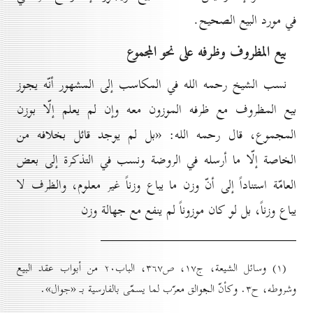
في مورد البيع الصحيح.
بيع المظروف وظرفه على نحو المجموع
نسب الشيخ رحمه الله في المكاسب إلى المشهور أنّه يجوز
بيع المظروف مع ظرفه الموزون معه وإن لم يعلم إلّا بوزن
المجموع، قال رحمه الله: «بل لم يوجد قائل بخلافه من
الخاصة إلّا ما أرسله في الروضة ونسب في التذكرة إلى بعض
العامّة استناداً إلى أنّ وزن ما يباع وزناً غير معلوم، والظرف لا
يباع وزناً، بل لو كان موزوناً لم ينفع مع جهالة وزن
(۱) وسائل الشيعة، ج۱۷، ص۳٦۷، الباب۲٠ من أبواب عقد البيع
وشروطه، ح۳. وكأنّ الجوالق معرّب لما يسمّى بالفارسية بـ «جوال».