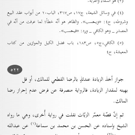
(۳) هو السقاء والقربة.
(٤) في وسائل الشیعة، ج۱۷، ص۳٦۷، الباب۲٠ من أبواب عقد البيع
وشروطه، ح٤: «ويحسب». والظاهر هو أنّه خطأ؛ لما عرفت من أنّه في
المصدر _ وهو الكافي _ ورد: «فيحسب».
(٥) الکافي،ج٥، ص۱۸۳، باب فضل الكيل والموازين من کتاب
المعيشة، ح٤
٥۲۲
جواز أخذ الزيادة عندئذٍ بالرضا القطعي للمالك، أو قل
بهبته لمقدار الزيادة، فالرواية منصرفة عن فرض عدم إحراز رضا
المالك.
ثم إنّ قصّة معمّر الزيّات نقلت في رواية أُخرى، وهي ما رواه
(۱)
الشيخ بإسناده عن الحسن بن محمد بن سماعة
عن عبدالله
(۲)