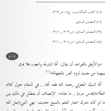
(۱) کتاب المکاسب، ج٤، ص۳۱۳.
(۲) المصدر السابق.
(۳) المصدر السابق، ص۳۱۳ _ ۳۱٥.
(٤) المصدر السابق، ص۳۱٥ _ ۳۱٦.
٥۱۹
«والأوفق بالقواعد أن يقال: أمّا الشرط والجزء فلا فرق
(۱)
بينهما من حيث لزوم الغرر بالجهالة»
.
أمّا السيّد الخوئي رحمه الله فقد أفاد _ في المقام حول كلام
العلّامة(قدس سره) _ ما مفاده: الإنصاف أن يفصّل في ذلك بين
ما لو كان مدرك اعتبار العلم بالمبيع حديث: نهي النبي(صل الله
(۲)