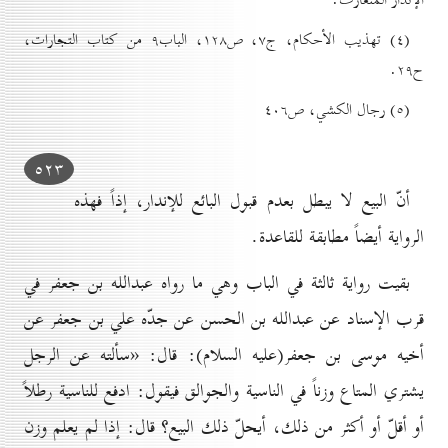
(٤) تهذيب الأحکام، ج۷، ص۱۲۸، الباب۹ من کتاب التجارات،‌
ح۲۹.
(٥) رجال الکشي، ص٤٠٦
٥۲۳
أنّ البيع لا يبطل بعدم قبول البائع للإندار، إذاً فهذه
الرواية أيضاً مطابقة للقاعدة.
بقيت رواية ثالثة في الباب وهي ما رواه عبدالله بن جعفر في
قرب الإسناد عن عبدالله بن الحسن عن جدّه علي بن جعفر عن
أخيه موسى بن جعفر(عليه السلام): قال: «سألته عن الرجل
يشتري المتاع وزناً في الناسية والجوالق فيقول: ادفع للناسية رطلاً
أو أقلّ أو أكثر من ذلك، أيحلّ ذلك البيع؟ قال: إذا لم يعلم وزن