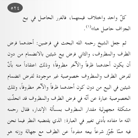
٥۲٤
كلّ واحد واختلاف قيمتهما، فالغرر الحاصل في بيع
(۱)
الجزاف حاصل هنا»
.
ثم جعل الشيخ رحمه الله البحث في فرضين: أحدهما فرض
الظرف والمظروف، والثاني فرض بيع شيئين بالانضمام من دون
أن يكون أحدهما ظرفاً والآخر مظروفاً؛ وذلك اعتقاداً منه بأنّ
لفرض الظرف والمظروف خصوصية غير موجودة لفرض انضمام
شيئين في البيع من دون كون أحدهما ظرفاً والآخر مظروفاً، وتلك
الخصوصية عبارة عن أنّه في فرض الظرف والمظروف قد انحلّت
مشكلة مجهولية مقدار المظروف بمسألة الإندار، فقال رحمه
الله ما مفاده بأدنى تغيير في العبارة: الذي يقتضيه النظر فيما نحن
فيه ممّا جُوّز شرعاً بيعه منفرداً عن الظرف مع جهالة وزنه هو