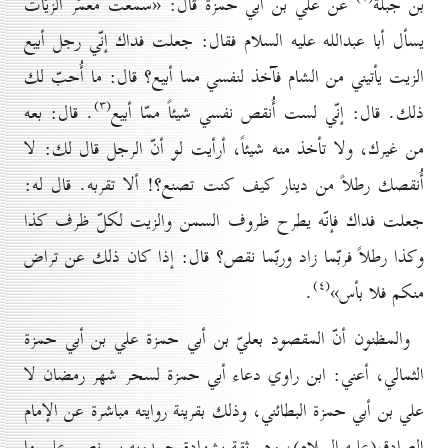
بن جبلة
عن علي بن أبي حمزة قال: «سمعت معمّر الزيّات
يسأل أبا عبدالله عليه السلام فقال: جعلت فداك إنّي رجل أبيع
الزيت يأتيني من الشام فآخذ لنفسي مما أبيع؟ قال: ما أُحبّ لك
(۳)
ذلك. قال: إنّي لست أُنقص نفسي شيئاً ممّا أبيع
. قال: بعه
من غيرك، ولا تأخذ منه شيئاً، أرأيت لو أنّ الرجل قال لك: لا
أُنقصك رطلاً من دينار كيف كنت تصنع؟! ألا تقربه. قال له:
جعلت فداك فإنّه يطرح ظروف السمن والزيت لكلّ ظرف كذا
وكذا رطلاً فربّما زاد وربّما نقص؟ قال: إذا كان ذلك عن تراض
(٤)
منكم فلا بأس»
.
والمظنون أنّ المقصود بعليّ بن أبي حمزة علي بن أبي حمزة
الثمالي، أعني: ابن راوي دعاء أبي حمزة لسحر شهر رمضان لا
علي بن أبي حمزة البطائني، وذلك بقرينة روايته مباشرة عن الإمام
الصادق(عليه السلام)، وهو ثقة بشهادة حمدويه بن نصير على ما