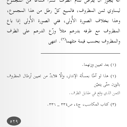
أنّه يجوز أن يفرض تمام الظرف كسراً مشاعاً من المجموع
ليساوي ثمن المظروف، فالمبيع كلّ رطل من هذا المجموع،
وهذا بخلاف الصورة الأُولى، ففي الصورة الأُولی إذا باع
المظروف مع ظرفه بدرهم مثلاً وزّع الدرهم على الظرف
(۳)
والمظروف بحسب قيمة مثلهما
. انتهى
(۱) بعد تعيين وزنهما.
(۲) هذا لو آمنّا بمسألة الإندار، وإلّا فلابدّ من تعيين أرطال المظروف
بالوزن حتّى يتعيّن
الثمن الذي وقع في مقابل الظرف.
(۳) کتاب المكاسب، ج٤، ص۳۳٤ _ ۳۳٦.
٥۲۹