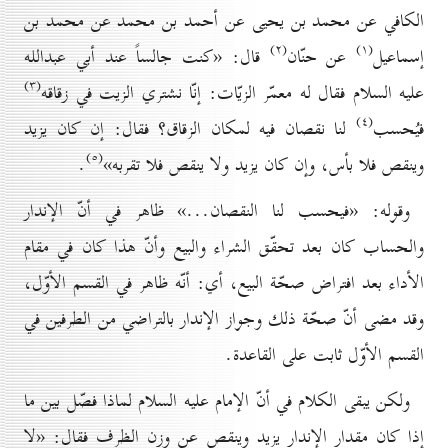
الكافي عن محمد بن يحيى عن أحمد بن محمد عن محمد بن
(۲)
(۱)
إسماعيل
عن حنّان
قال: «كنت جالساً عند أبي عبدالله
(۳)
عليه السلام فقال له معمّر الزيّات: إنّا نشتري الزيت في زقاقه
(٤)
فيُحسب
لنا نقصان فيه لمكان الزقاق؟ فقال: إن كان يزيد
(٥)
وينقص فلا بأس، وإن كان يزيد ولا ينقص فلا تقربه»
.
وقوله: «فيحسب لنا النقصان...» ظاهر في أنّ الإندار
والحساب كان بعد تحقّق الشراء والبيع وأنّ هذا كان في مقام
الأداء بعد افتراض صحّة البيع، أي: أنّه ظاهر في القسم الأوّل،
وقد مضى أنّ صحّة ذلك وجواز الإندار بالتراضي من الطرفين في
القسم الأوّل ثابت على القاعدة.
ولكن يبقى الكلام في أنّ الإمام عليه السلام لماذا فصّل بين ما
إذا كان مقدار الإندار يزيد وينقص عن وزن الظرف فقال: «لا