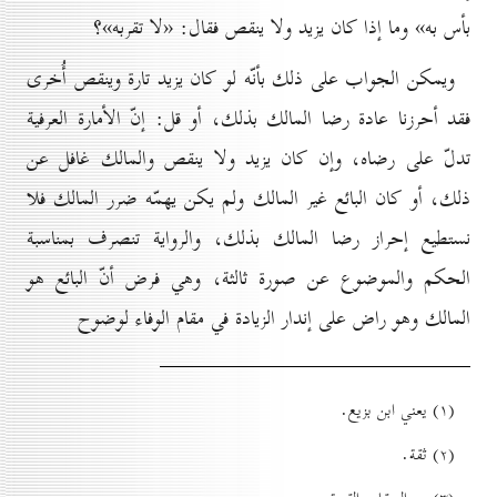
بأس به» وما إذا كان يزيد ولا ينقص فقال: «لا تقربه»؟
ويمكن الجواب على ذلك بأنّه لو كان يزيد تارة وينقص أُخرى
فقد أحرزنا عادة رضا المالك بذلك، أو قل: إنّ الأمارة العرفية
تدلّ على رضاه، وإن كان يزيد ولا ينقص والمالك غافل عن
ذلك، أو كان البائع غير المالك ولم يكن يهمّه ضرر المالك فلا
نستطيع إحراز رضا المالك بذلك، والرواية تنصرف بمناسبة
الحكم والموضوع عن صورة ثالثة، وهي فرض أنّ البائع هو
المالك وهو راض على إندار الزيادة في مقام الوفاء لوضوح
(۱) يعني ابن بزيع.
(۲) ثقة.