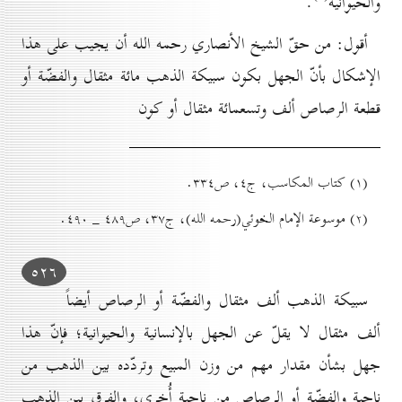
والحيوانية
.
أقول: من حقّ الشيخ الأنصاري رحمه الله أن يجيب على هذا
الإشكال بأنّ الجهل بكون سبيكة الذهب مائة مثقال والفضّة أو
قطعة الرصاص ألف وتسعمائة مثقال أو كون
(۱) کتاب المكاسب، ج٤، ص۳۳٤.
(۲) موسوعة الإمام الخوئي(رحمه الله)، ج۳۷، ص٤۸۹ _ ٤۹٠.
٥۲٦
سبيكة الذهب ألف مثقال والفضّة أو الرصاص أيضاً
ألف مثقال لا يقلّ عن الجهل بالإنسانية والحيوانية؛ فإنّ هذا
جهل بشأن مقدار مهم من وزن المبيع وتردّده بين الذهب من
ناحية والفضّة أو الرصاص من ناحية أُخرى، والفرق بين الذهب