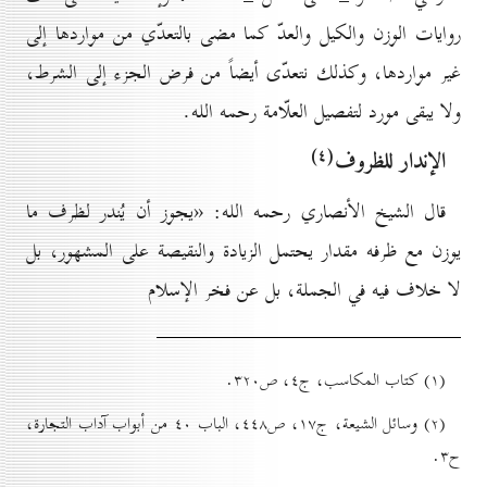
روايات الوزن والكيل والعدّ كما مضى بالتعدّي من مواردها إلى
غير مواردها، وكذلك نتعدّى أيضاً من فرض الجزء إلى الشرط،
ولا يبقى مورد لتفصيل العلّامة رحمه الله.
(٤)
الإندار للظروف
قال الشيخ الأنصاري رحمه الله: «يجوز أن يُندر لظرف ما
يوزن مع ظرفه مقدار يحتمل الزيادة والنقيصة على المشهور، بل
لا خلاف فيه في الجملة، بل عن فخر الإسلام
(۱) کتاب المکاسب، ج٤، ص۳۲٠.
(۲) وسائل الشيعة، ج۱۷، ص٤٤۸، الباب ٤٠ من أبواب آداب التجارة،
ح۳.