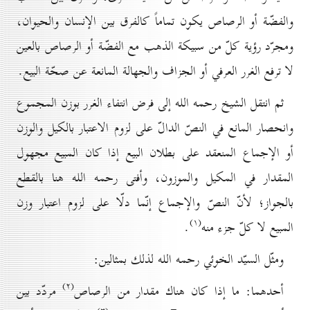
والفضّة أو الرصاص يكون تماماً كالفرق بين الإنسان والحيوان،
ومجرّد رؤية كلّ من سبيكة الذهب مع الفضّة أو الرصاص بالعين
لا ترفع الغرر العرفي أو الجزاف والجهالة المانعة عن صحّة البيع.
ثم انتقل الشيخ رحمه الله إلى فرض انتفاء الغرر بوزن المجموع
وانحصار المانع في النصّ الدالّ على لزوم الاعتبار بالكيل والوزن
أو الإجماع المنعقد على بطلان البيع إذا كان المبيع مجهول
المقدار في المكيل والموزون، وأفتى رحمه الله هنا بالقطع
بالجواز؛ لأنّ النصّ والإجماع إنّما دلّا على لزوم اعتبار وزن
(۱)
المبيع لا كلّ جزء منه
.
ومثّل السيّد الخوئي رحمه الله لذلك بمثالين:
(۲)
أحدهما: ما إذا كان هناك مقدار من الرصاص
مردّد بين