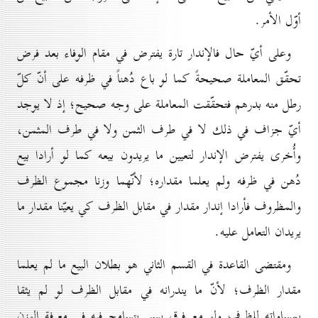
أوّل الأمر.
وعلى أيّ حال فالإندار تارة يفترض في مقام الوفاء بعد فرض
تحقّق المعاملة صحيحةً كما لو باع دُهناً في ظرفه على أنّ كلّ
رطل منه بدرهم فتحقّقت المعاملة على وجه صحيح؛ إذ لا يوجد
أيّ جزاف في ذلك لا في طرف الثمن ولا في طرف المثمن،
وأُخرى يفترض الإندار لتعيين ما يريدون بيعه كما لو أرادا بيع
دُهن في ظرفه ولم يعلما مقداره؛ لأنّهما وزنا مجموع الظرف
والمظروف فأرادا إندار مقدار في مقابل الظرف كي يعيّنا مقدار ما
يریدان التعامل عليه.
ومقتضى القاعدة في القسم الثاني هو بطلان البيع ما لم يعلما
مقدار الظرف؛ لأنّ ما يندرانه في مقابل الظرف لو لم يثقا
بمساواته للظرف ولو مع فرق يسير يتسامح فيه في معرفة الوزن