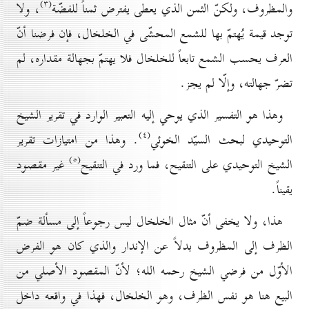
(۳)
والمظروف، ولكنّ الثمن الذي يعطى يفترض ثمناً للفضّة
، ولا
توجد قيمة يُهتمّ بها للشمع المحشّى في الخلخال، فإن فرضنا أنّ
العرف يحسب الشمع تابعاً للخلخال فلا يهتمّ بجهالة مقداره، لم
تضرّ جهالته، وإلّا لم يجز.
وهذا هو التفسير الذي يوحي إليه التعبير الوارد في تقرير الشيخ
(٤)
التوحيدي لبحث السيّد الخوئي
. وهذا من امتيازات تقرير
(٥)
الشيخ التوحيدي على التنقيح، فما ورد في التنقيح
غير مقصود
يقيناً.
هذا، ولا يخفى أنّ مثال الخلخال ليس رجوعاً إلى مسألة ضمّ
الظرف إلى المظروف بدلاً عن الإندار والذي كان هو الفرض
الأوّل من فرضي الشيخ رحمه الله؛ لأنّ المقصود الأصلي من
البيع هنا هو نفس الظرف، وهو الخلخال، فهذا في واقعه داخل