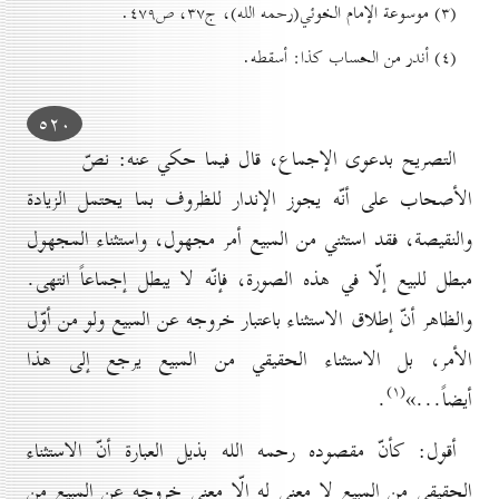
(۳) موسوعة الإمام الخوئي(رحمه الله)، ج۳۷، ص٤۷۹.
(٤) أندر من الحساب كذا: أسقطه.
٥۲٠
التصريح بدعوى الإجماع، قال فيما حكي عنه: نصّ
الأصحاب على أنّه يجوز الإندار للظروف بما يحتمل الزيادة
والنقيصة، فقد استثني من المبيع أمر مجهول، واستثناء المجهول
مبطل للبيع إلّا في هذه الصورة، فإنّه لا يبطل إجماعاً انتهى.
والظاهر أنّ إطلاق الاستثناء باعتبار خروجه عن المبيع ولو من أوّل
الأمر، بل الاستثناء الحقيقي من المبيع يرجع إلى هذا
(۱)
أيضاً...»
.
أقول: كأنّ مقصوده رحمه الله بذيل العبارة أنّ الاستثناء
الحقيقي من المبيع لا معنى له إلّا معنى خروجه عن المبيع من