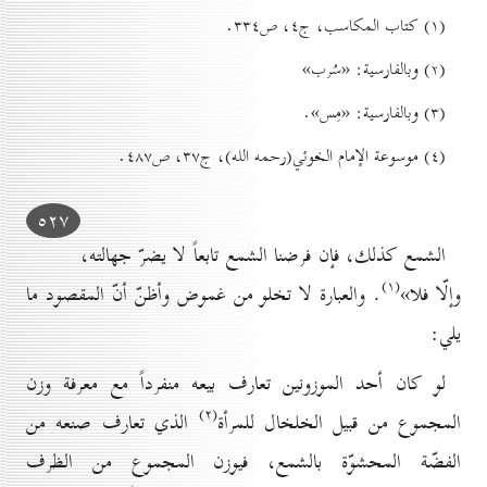
(۱) کتاب المكاسب، ج٤، ص۳۳٤.
(۲) وبالفارسية: «سُرب»
(۳) وبالفارسية: «مِس».
(٤) موسوعة الإمام الخوئي(رحمه الله)، ج۳۷، ص٤۸۷.
٥۲۷
الشمع كذلك، فإن فرضنا الشمع تابعاً لا يضرّ جهالته،
(۱)
وإلّا فلا»
. والعبارة لا تخلو من غموض وأظنّ أنّ المقصود ما
يلي:
لو كان أحد الموزونين تعارف بيعه منفرداً مع معرفة وزن
(۲)
المجموع من قبيل الخلخال للمرأة
الذي تعارف صنعه من
الفضّة المحشوّة بالشمع، فيوزن المجموع من الظرف