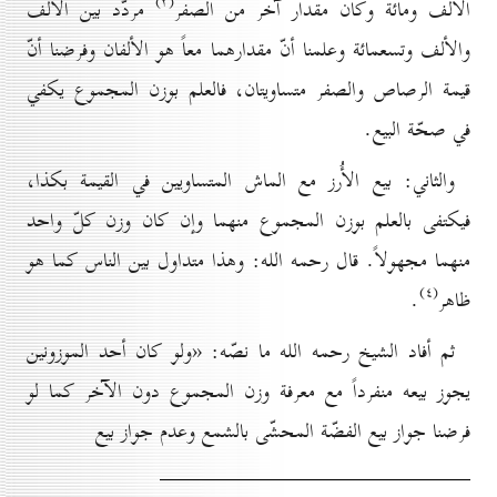
(۳)
الألف ومائة وكان مقدار آخر من الصفر
مردّد بین الألف
والألف وتسعمائة وعلمنا أنّ مقدارهما معاً هو الألفان وفرضنا أنّ
قيمة الرصاص والصفر متساويتان، فالعلم بوزن المجموع يكفي
في صحّة البيع.
والثاني: بيع الأُرز مع الماش المتساويين في القيمة بكذا،
فيكتفی بالعلم بوزن المجموع منهما وإن كان وزن كلّ واحد
منهما مجهولاً. قال رحمه الله: وهذا متداول بين الناس كما هو
(٤)
ظاهر
.
ثم أفاد الشيخ رحمه الله ما نصّه: «ولو كان أحد الموزونين
يجوز بيعه منفرداً مع معرفة وزن المجموع دون الآخر كما لو
فرضنا جواز بيع الفضّة المحشّی بالشمع وعدم جواز بيع