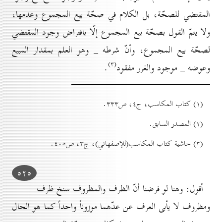
المقتضي للصحّة، بل الكلام في صحّة بيع المجموع وعدمها،
ولا يتمّ القول بصحّة بيع المجموع إلّا بافتراض وجود المقتضي
لصحّة بيع المجموع، وأنّ شرطه _ وهو العلم بمقدار المبيع
(۳)
وعوضه _ موجود والغرر مفقود
.
(۱) کتاب المكاسب، ج٤، ص۳۳۳.
(۲) المصدر السابق.
(۳) حاشية کتاب المكاسب(للإصفهاني)، ج۳، ص٤٠٥.
٥۲٥
أقول: وهنا لو فرضنا أنّ الظرف والمظروف سنخ ظرف
ومظروف لا يأبى العرف عن عدّهما موزوناً واحداً كما هو الحال