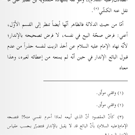
(٥)
نقل عنه الكشّي
.
أمّا من حيث الدلالة فالظاهر أنّها أيضاً تنظر إلى القسم الأوّل،
أعني: فرض صحّة البيع في نفسه، لا فرض تصحيحه بالإندار؛
لأنّه نهاه الإمام عليه السلام عن أخذ الزيت لنفسه حذراً من عدم
قبول البائع الإندار في حين أنّه لم يمنعه من إعطائه لغيره، وهذا
معناه
(۱) واقفي موثّق.
(۲) واقفي موثّق.
(۳) كأنّ المقصود أنّ الذي أبيعه لماذا أحرم نفسي منه؟! فنصحه
الإمام(عليه السلام) بأنّ البائع قد لا يقبل بالإندار فتتضرّر بحسب مقياس
الإندار المتعارف.