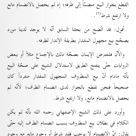
القطع بجواز البيع منضمّاً إلى ظرفه؛ إذ لم يحصل بالانضمام مانع
(۲)
ولا ارتفع شرط
.
أقول: قد اتّضح من بحثنا السابق أنّه لا يوجد لدينا مورد
يصحّح بيع مجهول المقدار بطريقة الإندار لظرفه.
والآن فلنفترض الإيمان بصحّة ذلك بالإجماع مثلاً أو ببعض
الروايات حتّى ينفتح الطريق لاستدلال الشيخ على صحّة البيع
بأنّه مادام أنّ بيع المظروف المجهول المقدار منفرداً كان
صحيحاً فنحن نقطع بالجواز لدى انضمام الظرف؛ لأنّه لم
يحصل بالانضمام مانع، ولا ارتفع شرط.
وأورد على ذلك الشيخ الإصفهاني رحمه الله بأنّه لم يكن
الكلام في بطلان بيع المظروف بسبب انضمام الظرف إليه حتّى
يقال: إنّ الانضمام لا يوجب فقد شرط أو وجود مانع مع وجود