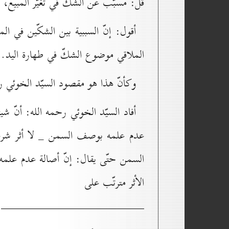
قل: مسبّب عن الشكّ في تغيّر المبيع، 
أقول: إنّ السببية بين الشكّين في ا
الملاقي موضوع الشكّ في طهارة اليد.
وكأنّ هذا هو مقصود السيّد الخوئي رحم
أفاد السيّد الخوئي رحمه الله: أنّ 
عدم علمه بوصف السمن _ لا أثر شرعي
السمن حتّى يقال: إنّ أصالة عدم علمه 
الأثر مترتّب على