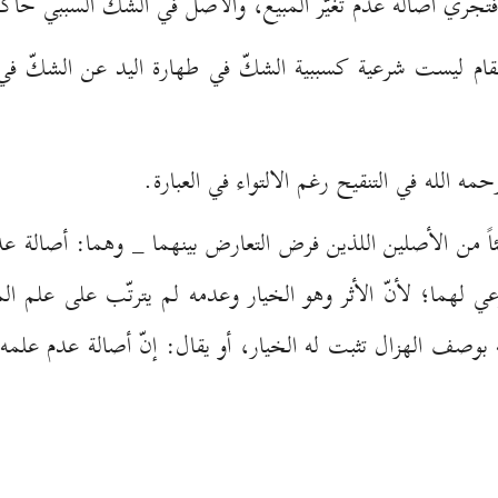
فتجري أصالة عدم تغيّر المبيع، والأصل في الشكّ السببي حاك
لمقام ليست شرعية كسببية الشكّ في طهارة اليد عن الشكّ في
ه الله في التنقيح رغم الالتواء في العبارة.
شيئاً من الأصلين اللذين فرض التعارض بينهما _ وهما: أصالة
 لهما؛ لأنّ الأثر وهو الخيار وعدمه لم يترتّب على علم 
بوصف الهزال تثبت له الخيار، أو يقال: إنّ أصالة عدم علمه