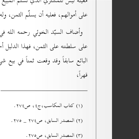
معيّنة ليس للمشتري الذي تسلّم المبيع 
على أموالهم، فعليه أن يسلّم الثمن، وله
وأضاف السيّد الخوئي رحمه الله في 
على سلطنته على الثمن، فهذا الدليل أخ
البائع سابقاً وقد وقعت ثمناً في بيع شي
قهراً،
(۱) کتاب المکاسب،ج٤، ص۲۷٤.
(۲) المصدر السابق، ص۲۷٤ _ ۲۷٥.
(۳) المصدر السابق، ص۲۷٥.