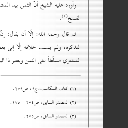
وأورد عليه الشيخ أنّ الثمن بيد المشت
(۳)
الفسخ
.
ثم قال رحمه الله: إلّا أن يقال: إن
التذكرة، ولم ينسب خلافه إلّا إلى بع
المشتري مسلّطاً على الثمن ويعتبر ذا ال
(۱) کتاب المکاسب،ج٤، ص۲۷٤.
(۲) المصدر السابق، ص۲۷٤ _ ۲۷٥.
(۳) المصدر السابق، ص۲۷٥.