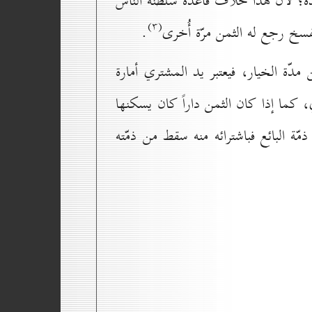
دّة؛ لأنّ هذا خلاف قاعدة سلطنة الناس
(۳)
ففسخ رجع له الثمن مرّة أُخرى
.
 مدّة الخيار، فيعتبر يد المشتري أمارة
 كما إذا كان الثمن داراً كان يسكنها
مّة البائع فباشترائه منه سقط من ذمّته