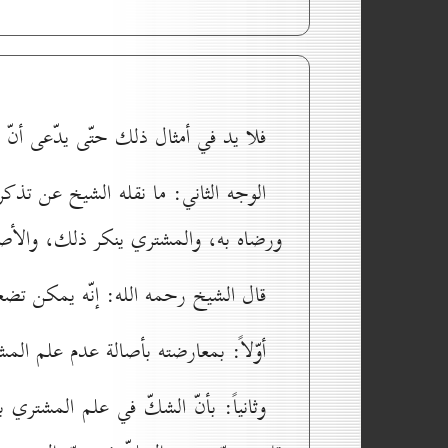
فلا يد في أمثال ذلك حتّى يدّعی أنّ
الوجه الثاني: ما نقله الشيخ عن تذكر
ورضاه به، والمشتري ينكر ذلك، والأ
قال الشيخ رحمه الله: إنّه يمكن تض
أوّلاً: بمعارضته بأصالة عدم علم ال
وثانياً: بأنّ الشكّ في علم المشت