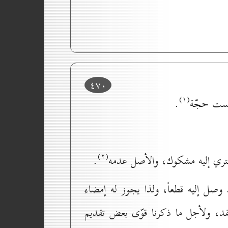
٤۷٠
(۱)
يست حجّة
.
(۲)
شتري إليه مشكوك، والأصل عدمه
.
صل إليه قطعاً، ولذا يجوز له إمضاء
قد، ولأجل ما ذكرنا قوّى بعض تقديم