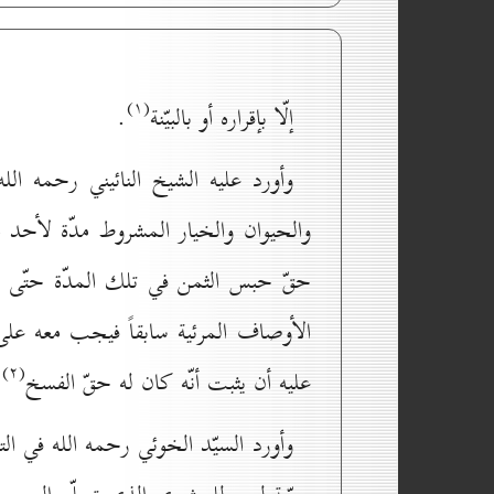
(۱)
إلّا بإقراره أو بالبيّنة
.
وأورد عليه الشيخ النائيني رحمه ال
والحيوان والخيار المشروط مدّة لأحد ال
حقّ حبس الثمن في تلك المدّة حتّى يتمّ
الأوصاف المرئية سابقاً فيجب معه عل
(۲)
عليه أن يثبت أنّه كان له حقّ الفسخ
.
وأورد السيّد الخوئي رحمه الله في ال