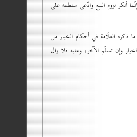
ّما أنكر لزوم البيع وادّعى سلطنته على
ما ذكره العلّامة في أحكام الخيار من
يار وإن تسلّم الآخر، وعليه فلا زال