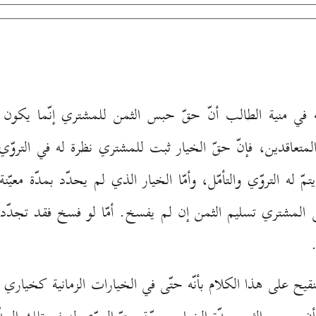
له في منية الطالب أنّ حقّ حبس الثمن للمشتري إنّما يكون
متعاقدين، فإنّ حقّ الخيار ثبت للمشتري نظرة له في التروّي 
 له التروّي والتأمّل، وأمّا الخيار الذي لم يحدّد بمدّة معيّ
ى المشتري تسليم الثمن إن لم يفسخ. أمّا لو فسخ فقد تجدّد
تنقيح على هذا الكلام بأنّه حتّى في الخيارات الزمانية كخياري