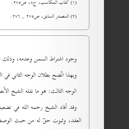
(۱) کتاب المكاسب، ج٤، ص۲۷٥.
(۲) المصدر السابق، ص۲۷٥ _ ۲۷٦.
وجود اشتراط السمن وعدمه، وذلك م
وبهذا اتّضح بطلان الوجه الثاني في ال
الوجه الثالث: هو ما نقله الشيخ ال
وقد أفاد الشيخ رحمه الله في تضعي
العقد، وثبوت حقّ له من حيث الوصف ا