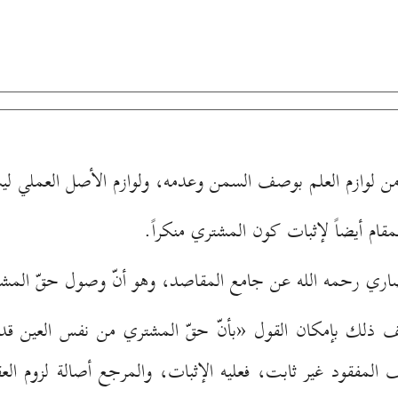
ن لوازم العلم بوصف السمن وعدمه، ولوازم الأصل العملي ل
مقام أيضاً لإثبات كون المشتري منكراً.
أنصاري رحمه الله عن جامع المقاصد، وهو أنّ وصول حقّ الم
ف ذلك بإمكان القول «بأنّ حقّ المشتري من نفس العين قد و
لمفقود غير ثابت، فعليه الإثبات، والمرجع أصالة لزوم الع