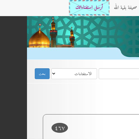
صحيفة بقية الله
أرسل استفتاءاتك
٤٦۷