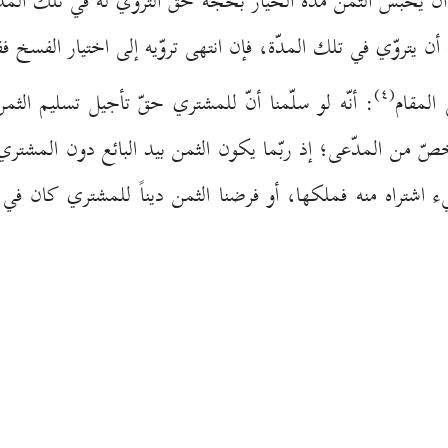
أن يحبس الثمن مدّة الخيار بحجّة حقّ التروّي له في تلك الم
 أن يتروّي في تلك المدّة، فإن انتهى تروّيه إلى اختيار الفسخ 
(٤)
المقام
: أنّه لو سلّمنا أنّ للمشتري حقّ تأجيل تسليم الثمن
صّ من المدّعی؛ إذ ربّما يكون الثمن بيد البائع دون المشتري،
ء اشتراه منه فملكها، أو فرضنا الثمن ديناً للمشتري كان في ذ