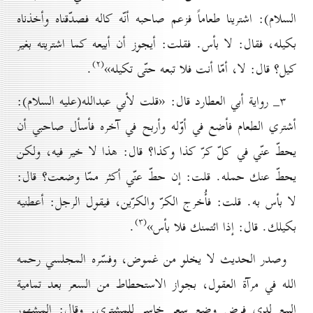
السلام): اشترينا طعاماً فزعم صاحبه أنّه كاله فصدّقناه وأخذناه
بكيله، فقال: لا بأس. فقلت: أيجوز أن أبيعه كما اشتريته بغير
(۲)
كيل؟ قال: لا، أمّا أنت فلا تبعه حتّى تكيله»
.
۳_ رواية أبي العطارد قال: «قلت لأبي عبدالله(عليه السلام):
أشتري الطعام فأضع في أوّله وأربح في آخره فأسأل صاحبي أن
يحطّ عنّي في كلّ كرّ كذا وكذا؟ قال: هذا لا خير فيه، ولكن
يحطّ عنك حمله. قلت: إن حطّ عنّي أكثر ممّا وضعت؟ قال:
لا بأس به. قلت: فأُخرج الكرّ والكرّين، فيقول الرجل: أعطنيه
(۳)
بكيلك. قال: إذا ائتمنك فلا بأس»
.
وصدر الحديث لا يخلو من غموض، وفسّره المجلسي رحمه
الله في مرآة العقول، بجواز الاستحطاط من السعر بعد تمامية
البيع لدى فرض وضع سعر خاسر للمشتري. وقال: المشهور