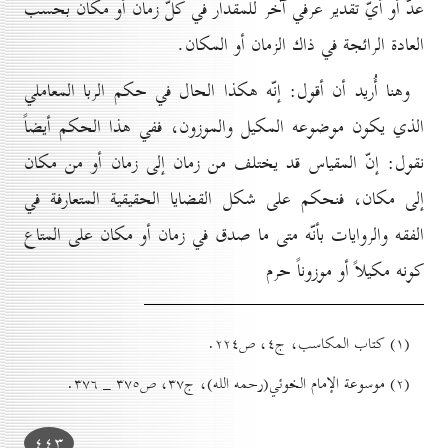
عدّ أو أيّ تقدير عرفي آخر للمقدار في كلّ زمان أو مكان بحسب
العادة الرائجة في ذاك الزمان أو المكان.
وهنا أُريد أن أقول: إنّه هكذا الحال في حكم الربا المعاملي
الذي يكون موضوعه المكيل والموزون، ففي هذا الحكم أيضاً
نقول: إنّ المقياس قد يختلف من زمان إلى زمان أو من مكان
إلى مكان، فنحكم على شكل القضايا الحقيقية المتعارفة في
الفقه والروايات بأنّه متى ما صدق في زمان أو مكان على المتاع
كونه مكيلاً أو موزوناً حرم
(۱) کتاب المكاسب، ج٤، ص۲۲٤.
(۲) موسوعة الإمام الخوئي(رحمه الله)، ج۳۷، ص۳۷٥ _ ۳۷٦.
٤٤۳