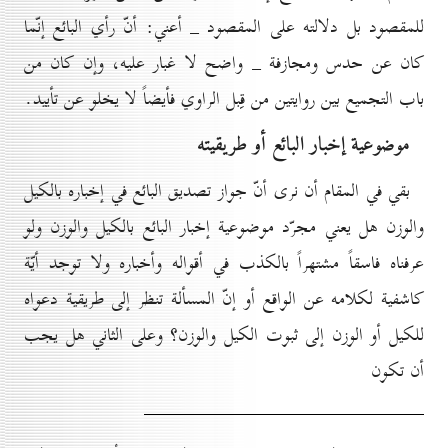
للمقصود بل دلالته على المقصود _ أعني: أنّ رأي البائع إنّما
كان عن حدس ومجازفة _ واضح لا غبار عليه، وإن كان من
باب التجميع بين روايتين من قِبل الراوي فأيضاً لا يخلو عن تأييد.
موضوعية إخبار البائع أو طريقيته
بقي في المقام أن نرى أنّ جواز تصديق البائع في إخباره بالكيل
والوزن هل يعني مجرّد موضوعية إخبار البائع بالكيل والوزن ولو
عرفناه فاسقاً مشتهراً بالكذب في أقواله وأخباره ولا توجد أيّة
كاشفية لكلامه عن الواقع أو إنّ المسألة تنظر إلى طريقية دعواه
للكيل أو الوزن إلى ثبوت الكيل والوزن؟ وعلى الثاني هل يجب
أن تكون