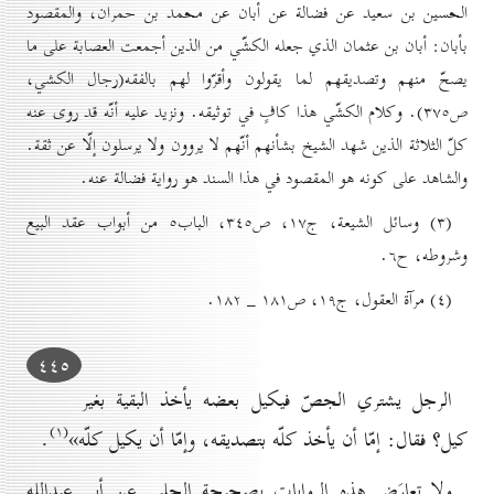
الحسين بن سعيد عن فضالة عن أبان عن محمد بن حمران، والمقصود
بأبان: أبان بن عثمان الذي جعله الكشّي من الذين أجمعت العصابة على ما
يصحّ منهم وتصديقهم لما يقولون وأقرّوا لهم بالفقه(رجال الکشي،
ص۳۷٥). وكلام الكشّي هذا كافٍ في توثيقه. ونزيد عليه أنّه قد روى عنه
كلّ الثلاثة الذين شهد الشيخ بشأنهم أنّهم لا يروون ولا يرسلون إلّا عن ثقة.
والشاهد على كونه هو المقصود في هذا السند هو رواية فضالة عنه.
(۳) وسائل الشيعة، ج۱۷، ص۳٤٥، الباب٥ من أبواب عقد البيع
وشروطه، ح٦.
(٤) مرآة العقول، ج۱۹، ص۱۸۱ _ ۱۸۲.
٤٤٥
الرجل يشتري الجصّ فيكيل بعضه يأخذ البقية بغير
(۱)
كيل؟ فقال: إمّا أن يأخذ كلّه بتصديقه، وإمّا أن يكيل كلّه»
.
ولا تعارَض هذه الروايات بصحيحة الحلبي عن أبي عبدالله