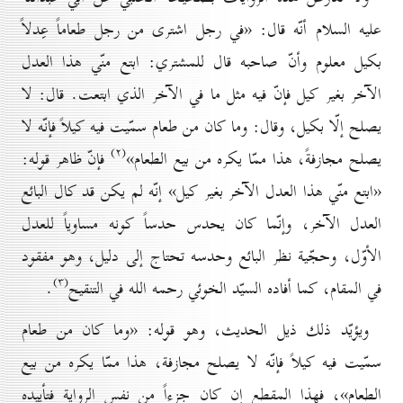
عليه السلام أنّه قال: «في رجل اشترى من رجل طعاماً عِدلاً
بكيل معلوم وأنّ صاحبه قال للمشتري: ابتع منّي هذا العدل
الآخر بغير كيل فإنّ فيه مثل ما في الآخر الذي ابتعت. قال: لا
يصلح إلّا بكيل، وقال: وما كان من طعام سمّيت فيه كيلاً فإنّه لا
(۲)
يصلح مجازفةً، هذا ممّا يكره من بيع الطعام»
فإنّ ظاهر قوله:
«ابتع منّي هذا العدل الآخر بغير كيل» إنّه لم يكن قد كال البائع
العدل الآخر، وإنّما كان يحدس حدساً كونه مساوياً للعدل
الأوّل، وحجّية نظر البائع وحدسه تحتاج إلى دليل، وهو مفقود
(۳)
في المقام، كما أفاده السيّد الخوئي رحمه الله في التنقيح
.
ويؤيّد ذلك ذيل الحديث، وهو قوله: «وما كان من طعام
سمّيت فيه كيلاً فإنّه لا يصلح مجازفة، هذا ممّا يكره من بيع
الطعام»، فهذا المقطع إن كان جزءاً من نفس الرواية فتأييده