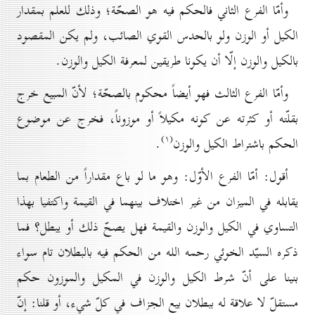
وأمّا الفرع الثاني فالحكم فيه هو الصحّة؛ وذلك للعلم بمقدار
الكيل أو الوزن ولو بالحدس القوي الصائب، ولم يكن المقصود
بالكيل والوزن إلّا أن يكونا طريقين لمعرفة الكيل والوزن.
وأمّا الفرع الثالث فهو أيضاً محكوم بالصحّة؛ لأنّ المبيع خرج
بقلّته أو كثرته عن كونه مكيلاً أو موزوناً، فخرج عن موضوع
(۱)
الحكم باشتراط الكيل والوزن
.
أقول: أمّا الفرع الأوّل: وهو ما لو باع مقداراً من الطعام بما
يقابله في الميزان من غير اختلاف بينهما في القيمة واكتفيا بهذا
التساوي في الكيل والوزن والقيمة فهل يصحّ ذلك أو يبطل؟ فما
ذكره السيّد الخوئي رحمه الله من الحكم فيه بالبطلان تام سواء
بنينا على أنّ شرط الكيل والوزن في المكيل والموزون حكم
مستقلّ لا علاقة له ببطلان بيع الجزاف في كلّ شيء، أو قلنا: إنّ