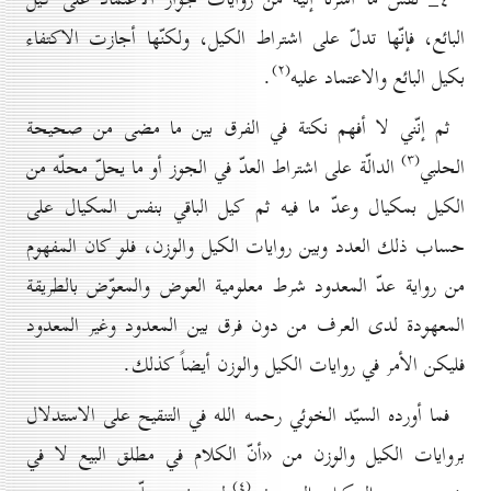
البائع، فإنّها تدلّ على اشتراط الكيل، ولكنّها أجازت الاكتفاء
(۲)
بكيل البائع والاعتماد عليه
.
ثم إنّني لا أفهم نكتة في الفرق بين ما مضى من صحيحة
(۳)
الحلبي
الدالّة على اشتراط العدّ في الجوز أو ما يحلّ محلّه من
الكيل بمكيال وعدّ ما فيه ثم كيل الباقي بنفس المكيال على
حساب ذلك العدد وبين روايات الكيل والوزن، فلو كان المفهوم
من رواية عدّ المعدود شرط معلومية العوض والمعوّض بالطريقة
المعهودة لدى العرف من دون فرق بين المعدود وغير المعدود
فليكن الأمر في روايات الكيل والوزن أيضاً كذلك.
فما أورده السيّد الخوئي رحمه الله في التنقيح على الاستدلال
بروايات الكيل والوزن من «أنّ الكلام في مطلق البيع لا في
(٤)