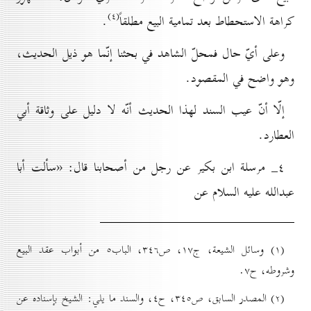
(٤)
كراهة الاستحطاط بعد تمامية البيع مطلقاً
.
وعلى أيّ حال فمحلّ الشاهد في بحثنا إنّما هو ذيل الحديث،
وهو واضح في المقصود.
إلّا أنّ عيب السند لهذا الحديث أنّه لا دليل على وثاقة أبي
العطارد.
٤_ مرسلة ابن بكير عن رجل من أصحابنا قال: «سألت أبا
عبدالله عليه السلام عن
(۱) وسائل الشيعة، ج۱۷، ص۳٤٦، الباب٥ من أبواب عقد البيع
وشروطه، ح۷.
(۲) المصدر السابق، ص۳٤٥، ح٤، والسند ما يلي: الشيخ بإسناده عن