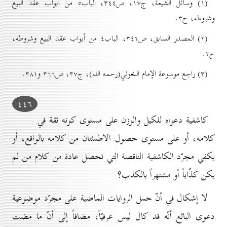
(۱) وسائل الشيعة، ج۱۷، ص۳٤٤، الباب٥ من أبواب عقد البيع
وشروطه، ح۳.
(۲) المصدر السابق، ص۳٤۲، الباب٤ من أبواب عقد البيع وشروطه،
ح۲.
(۳) راجع موسوعة الإمام الخوئي(رحمه الله)، ج۳۷، ص۳٦٦ و۳۸۱.
٤٤٦
كاشفية دعواه للكيل والوزن على مستوى كونه ثقة في
كلامه، أو على مستوى حصول الاطمئنان من كلامه بالواقع، أو
يكفي مجرّد الكاشفية الناقصة التي تحصل عادة من كلام من لم
يكن كذّاباً أو مشتهراً بالكذب؟
لا إشكال في أنّ حمل الروايات الماضية على مجرّد موضوعية
دعوى البائع أنّه قد كال ليس عرفيّاً، مضافاً إلى أنّ ما مضت