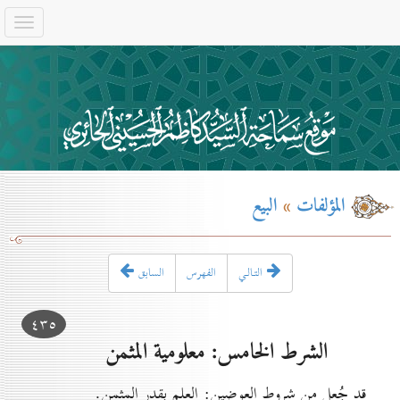
المؤلفات
»
البيع
التـالـي
الفهرس
السابق
٤۳٥
الشرط الخامس: معلومية المثمن
قد جُعل من شروط العوضين: العلم بقدر المثمن.