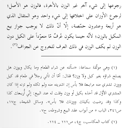
رجوعها إلى شيء آخر غير الوزن بالأخرة، فالوزن هو الأصل؛
لرجوع الأوزان على اختلافها إلى شيء واحد وهو المثقال الذي
هو أربعة وعشرون حمّصة، إلّا أنّ ذلك لا يوجب جواز بيع
المكيل بالوزن؛ لأنّه حينما يكون عُرفٌ مّا متعوّداً على الكيل دون
(۳)
الوزن لم يكف الوزن في ذلك العرف للخروج عن الجزاف
.
(۱) وهي موثّقة سماعة: «سألته عن شراء الطعام وما يكال ويوزن هل
يصلح شراؤه بغير كيل ولا وزن؟ فقال: أمّا أن تأتي رجلاً في طعام قد كيل
ووزن تشتري منه مرابحة فلا بأس إن اشتريته منه ولم تكله ولم تزنه إذا كان
المشتري الأوّل قد أخذه بكيل أو وزن وقلت له عند البيع: إنّي أُربحك كذا
وكذا وقد رضيت بكيلك ووزنك فلا بأس». وسائل الشيعة، ج۱۷،
ص۳٤٦، الباب ٥ من أبواب عقد البيع وشروطه، ح۷.
(۲) کتاب المكاسب، ج٤، ص۲۲۲ _ ۲۲٤.