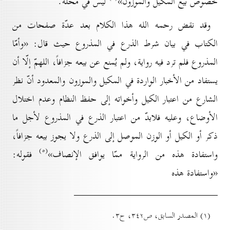
خصوص بيع المكيل والموزون»
ليس في محلّه.
وقد نقض رحمه الله هذا الكلام بعد عدّة صفحات من
الكتاب في بيان شرط الذرع في المذروع حيث قال: «وأمّا
المذروع فلم ترد فيه رواية، ولم يُمنع عن بيعه جزافاً، اللهمّ إلّا أن
يستفاد من الأخبار الواردة في المكيل والموزون والمعدود أنّ نظر
الشارع من اعتبار الكيل وأخواته إلى حفظ النظام وعدم اختلال
الأوضاع، وعليه فلابدّ من اعتبار الذرع في المذروع لأجل ما
ذكر أو الكيل أو الوزن الموصل إلى الذرع ولا يجوز بيعه جزافاً،
(٥)
واستفادة هذه من الرواية ممّا يوافق الإنصاف»
فقوله:
«واستفادة هذه
(۱) المصدر السابق، ص۳٤۲، ح۳.