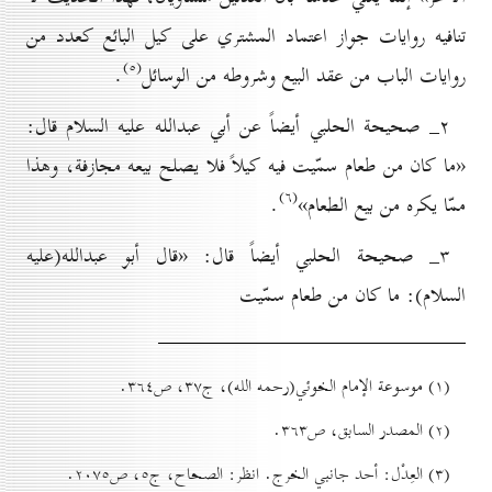
تنافيه روايات جواز اعتماد المشتري على كيل البائع كعدد من
(٥)
روايات الباب من عقد البيع وشروطه من الوسائل
.
۲_ صحيحة الحلبي أيضاً عن أبي عبدالله عليه السلام قال:
«ما كان من طعام سمّيت فيه كيلاً فلا يصلح بيعه مجازفة، وهذا
(٦)
ممّا يكره من بيع الطعام»
.
۳_ صحيحة الحلبي أيضاً قال: «قال أبو عبدالله(عليه
السلام): ما كان من طعام سمّيت
(۱) موسوعة الإمام الخوئي(رحمه الله)، ج۳۷، ص۳٦٤.
(۲) المصدر السابق، ص۳٦۳.
(۳) العِدْل: أحد جانبي الخرج. انظر: الصحاح،‌ ج٥، ص۲٠۷٥.