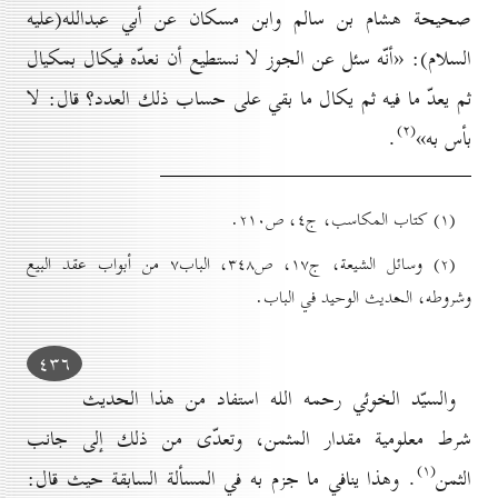
صحيحة هشام بن سالم وابن مسكان عن أبي عبدالله(عليه
السلام): «أنّه سئل عن الجوز لا نستطيع أن نعدّه فيكال بمكيال
ثم يعدّ ما فيه ثم يكال ما بقي على حساب ذلك العدد؟ قال: لا
(۲)
بأس به»
.
(۱) کتاب المكاسب، ج٤، ص۲۱٠.
(۲) وسائل الشيعة، ج۱۷، ص۳٤۸، الباب۷ من أبواب عقد البيع
وشروطه، الحديث الوحيد في الباب.
٤۳٦
والسيّد الخوئي رحمه الله استفاد من هذا الحديث
شرط معلومية مقدار المثمن، وتعدّى من ذلك إلى جانب
(۱)
الثمن
. وهذا ينافي ما جزم به في المسألة السابقة حيث قال: