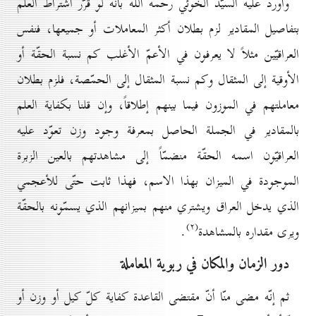
وأورد عليه السيّد الخوئي رحمه الله بأنّه لو قُرّر اشتراط العلم
بتفاصيل المقادير لزم بطلان أكثر المعاملات أو جميعها، فنفس
العراقيّين مثلاً لا يعرفون في الأعمّ الأغلب كم نسبة الحقّة أو
الأوقية إلى المثقال وكم نسبة المثقال إلى الحمّصة، فلزم بطلان
معاملتهم في الموزون فيما بينهم إطلاقاً، وإن قلنا بكفاية العلم
بالمقادير في الجملة الحاصل بمعرفة وجود وزن تعوّد عليه
العراقيّون اسمه الحقّة منضمّاً إلى مشاهدتهم بالعين الزبرة
الموجودة في الميزان بهذا الاسم، فهذا ثابت حتّى للأعجمي
الذي يدخل العراق ويشتري منهم بميزانهم الذي يسمّونه بالحقّة
(۲)
ويرى مقداره بالمشاهدة
.
دور الزمان والمکان في ربوية المعاملة
ثم إنّه مضى منّا أنّ مقتضى القاعدة كفاية كلّ كيل أو وزن أو