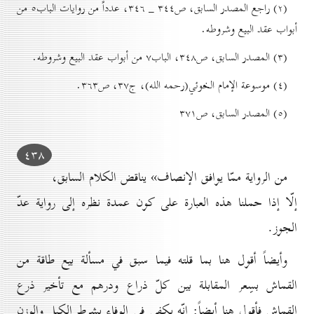
(۲) راجع المصدر السابق، ص۳٤٤ _ ۳٤٦، عدداً من روايات الباب٥ من
أبواب عقد البيع وشروطه.
(۳) المصدر السابق، ص۳٤۸، الباب۷ من أبواب عقد البيع وشروطه.
(٤) موسوعة الإمام الخوئي(رحمه الله)، ج۳۷، ص۳٦۳.
(٥) المصدر السابق، ص۳۷۱
٤۳۸
من الرواية ممّا يوافق الإنصاف» يناقض الكلام السابق،
إلّا إذا حملنا هذه العبارة على كون عمدة نظره إلى رواية عدّ
الجوز.
وأيضاً أقول هنا بما قلته فيما سبق في مسألة بيع طاقة من
القماش بسِعر المقابلة بين كلّ ذراع ودرهم مع تأخير ذرع
القماش فأقول هنا أيضاً: إنّه يكفي في الوفاء بشرط الكيل والوزن