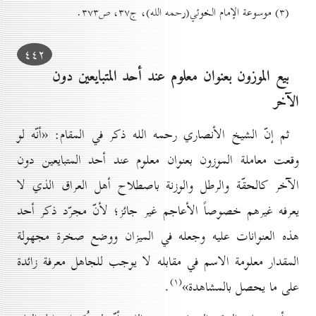
(۳) موسوعة الإمام الخوئي(رحمه الله)، ج۳۷، ص۳۷۳.
٤٤۲
بیع الموزون بعنوان معلوم عند أحد المتبايعين دون
الآخر
ثم إنّ الشيخ الأنصاري رحمه الله ذكر في المقام: «أنّه لو
وقعت معاملة الموزون بعنوان معلوم عند أحد المتبايعين دون
الآخر كالحقّة والرطل والوزنة باصطلاح أهل العراق الذي لا
يعرفه غيرهم خصوصاً الأعاجم غير جائز؛ لأنّ مجرّد ذكر أحد
هذه العنوانات عليه وجعله في الميزان ووضع صخرة مجهولة
المقدار معلومة الاسم في مقابله لا يوجب للجاهل معرفة زائدة
(۱)
على ما يحصل بالمشاهدة»
.