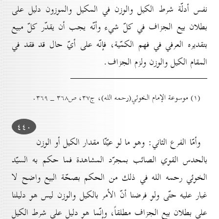
نفس أدلّة شرط الكيل والوزن في المكيل والموزون دليل على
بطلان بيع الجزاف في كلّ شيء وأنّه يجب أن يقدّر كلّ مبيع
بتقديره العرفي في فهم الكمّية، فإنّه على أيّ حال قد فقد في
المقام الكيل والوزن ولزم الجزاف.
(۱) موسوعة الإمام الخوئي(رحمه الله)، ج۳۷، ص۳٦۸ _ ۳٦۹.
٤٤٠
وأمّا الفرع الثاني: وهو ما لو عيّنّا مقدار الكيل أو الوزن
بالحدس القوي الصائب بمجرّد المشاهدة فما حكم به السيّد
الخوئي رحمه الله في ذلك من الحكم بصحّة البيع واضح لا
غبار عليه حتّى ولو فرضنا أنّ الأمر بالكيل والوزن ليس هو دليلنا
على بطلان بيع الجزاف مطلقاً، وإنّما هو دليل على شرط الكيل