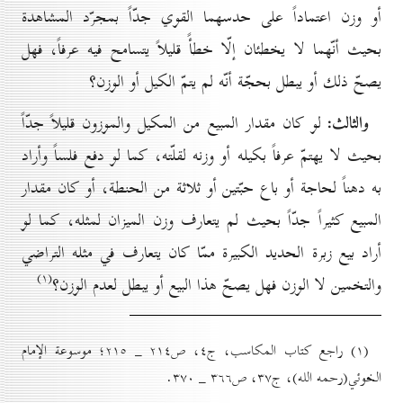
أو وزن اعتماداً على حدسهما القوي جدّاً بمجرّد المشاهدة
بحيث أنّهما لا يخطئان إلّا خطأً قليلاً يتسامح فيه عرفاً، فهل
يصحّ ذلك أو يبطل بحجّة أنّه لم يتمّ الكيل أو الوزن؟
والثالث:
لو كان مقدار المبيع من المكيل والموزون قليلاً جدّاً
بحيث لا يهتمّ عرفاً بكيله أو وزنه لقلّته، كما لو دفع فلساً وأراد
به دهناً لحاجة أو باع حبّتين أو ثلاثة من الحنطة، أو كان مقدار
المبيع كثيراً جدّاً بحيث لم يتعارف وزن الميزان لمثله، كما لو
أراد بيع زبرة الحديد الكبيرة ممّا كان يتعارف في مثله التراضي
(۱)
والتخمين لا الوزن فهل يصحّ هذا البيع أو يبطل لعدم الوزن؟
(۱) راجع کتاب المكاسب، ج٤، ص۲۱٤ _ ۲۱٥؛ موسوعة الإمام
الخوئي(رحمه الله)، ج۳۷، ص۳٦٦ _ ۳۷٠.