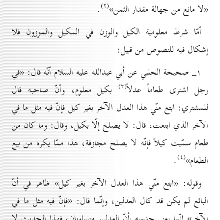
(۲)
«لا مانع من جهالة مقدار الثمن»
.
أمّا شرط معلومية الكيل والوزن في المكيل والموزون فلا
إشكال فيه للنصوص من قبيل:
۱_ صحيحة الحلبي عن أبي عبدالله عليه السلام أنّه قال: «في
(۳)
رجل اشترى طعاماً عدلاً
بكيل معلوم، وأنّ صاحبه قال
للمشتري: ابتع منّي هذا العدل الآخر بغير كيل فإنّ فيه مثل ما في
الآخر الذي ابتعت، قال: لا يصلح إلّا بكيل، وقال: وما كان من
طعام سمّيت كيلاً فإنّه لا يصلح مجازفة، هذا ممّا يكره من بيع
(٤)
الطعام»
.
وقوله: «ابتع منّي هذا العدل الآخر بغير كيل» ظاهر في أنّ
البائع لم يكن قد كال العدلين، وإنّما قال: «فإنّ فيه مثل ما في
الآخر» إنّما يعني حدسه بأنّ العدلين متساويان، فهذا الحديث لا