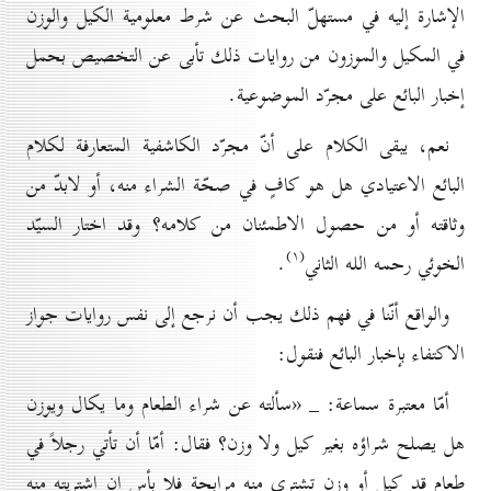
الإشارة إليه في مستهلّ البحث عن شرط معلومية الكيل والوزن
في المكيل والموزون من روايات ذلك تأبى عن التخصيص بحمل
إخبار البائع على مجرّد الموضوعية.
نعم، يبقى الكلام على أنّ مجرّد الكاشفية المتعارفة لكلام
البائع الاعتيادي هل هو كافٍ في صحّة الشراء منه، أو لابدّ من
وثاقته أو من حصول الاطمئنان من كلامه؟ وقد اختار السيّد
(۱)
الخوئي رحمه الله الثاني
.
والواقع أنّنا في فهم ذلك يجب أن نرجع إلى نفس روايات جواز
الاكتفاء بإخبار البائع فنقول:
أمّا معتبرة سماعة: _ «سألته عن شراء الطعام وما يكال ويوزن
هل يصلح شراؤه بغير كيل ولا وزن؟ فقال: أمّا أن تأتي رجلاً في
طعام قد كيل أو وزن تشتري منه مرابحة فلا بأس إن اشتريته منه