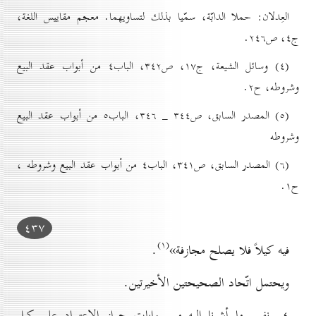
العِدلان: حملا الدابّة، سمّيا بذلك لتساويهما. معجم مقاييس اللغة،
ج٤، ص۲٤٦.
(٤) وسائل الشيعة، ج۱۷، ص۳٤۲، الباب٤ من أبواب عقد البيع
وشروطه، ح۲.
(٥) المصدر السابق، ص۳٤٤ _ ۳٤٦، الباب٥ من أبواب عقد البيع
وشروطه
(٦) المصدر السابق، ص۳٤۱، الباب٤ من أبواب عقد البيع وشروطه ،
ح۱.
٤۳۷
(۱)
فيه كيلاً فلا يصلح مجازفة»
.
ويحتمل اتّحاد الصحيحتين الأخيرتين.
٤_ نفس ما أشرنا إليه من روايات جواز الاعتماد على كيل