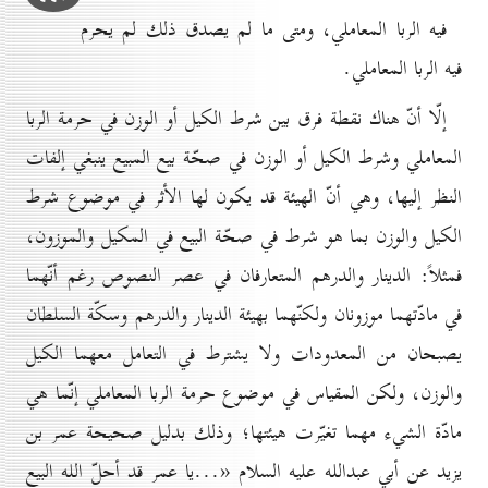
فيه الربا المعاملي، ومتى ما لم يصدق ذلك لم يحرم
فيه الربا المعاملي.
إلّا أنّ هناك نقطة فرق بين شرط الكيل أو الوزن في حرمة الربا
المعاملي وشرط الکيل أو الوزن في صحّة بيع المبيع ينبغي إلفات
النظر إليها، وهي أنّ الهيئة قد يكون لها الأثر في موضوع شرط
الكيل والوزن بما هو شرط في صحّة البيع في المكيل والموزون،
فمثلاً: الدينار والدرهم المتعارفان في عصر النصوص رغم أنّهما
في مادّتهما موزونان ولكنّهما بهيئة الدينار والدرهم وسكّة السلطان
يصبحان من المعدودات ولا يشترط في التعامل معهما الكيل
والوزن، ولكن المقياس في موضوع حرمة الربا المعاملي إنّما هي
مادّة الشيء مهما تغيّرت هيئتها؛ وذلك بدليل صحيحة عمر بن
يزيد عن أبي عبدالله عليه السلام «...يا عمر قد أحلّ الله البيع