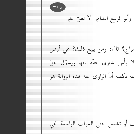
۳۱٥
أبو الربيع الشامي لا نصّ على
لخراج؟ قال: ومن يبيع ذلك؟ هي أرض
ا بأس اشترى حقّه منها ويحوّل حقّ
ه يكفيه أنّ الراوي عنه هذه الرواية هو
يف أو تشمل حتّى الموات الواسعة التي