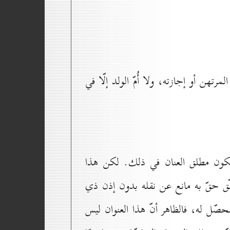
رتهن أو إجازته، ولا أُمّ الولد إلّا في
يكون مطلق العنان في ذلك. لكن هذا
لّق حقّ به مانع عن نقله بدون إذن ذي
محصّل له، فالظاهر أنّ هذا العنوان ليس