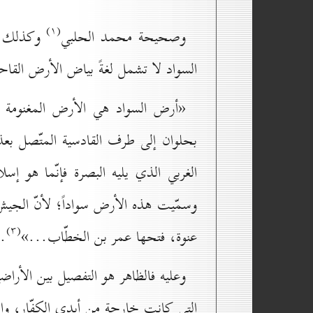
(۱)
وصحيحة محمد الحلبي
وكذلك صح
السواد لا تشمل لغةً بياض الأرض القا
«أرض السواد هي الأرض المغنومة م
بحلوان إلى طرف القادسية المتّصل بع
الغربي الذي يليه البصرة فإنّما هو إس
وسمّيت هذه الأرض سواداً؛ لأنّ الجيش
(۳)
عنوة، فتحها عمر بن الخطّاب...»
.
وعليه فالظاهر هو التفصيل بين الأر
التي كانت خارجة من أيدي الكفّار، وإ