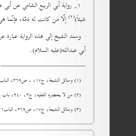
۱_ رواية أبي الربيع الشامي عن أبي 
(۲)
شيئاً)
إلّا من كانت له ذمّة، فإنّما 
وسند الشيخ إلى هذه الرواية عبارة
أبي عبدالله(عليه السلام).
(۱) وسائل الشيعة، ج۱۷، ، ص۳٦۹، الباب۲۱ من أبواب عقد البيع وشروطه، ح٤.
(۲) من لا يحضره الفقيه، ج۳، ۲٤٠، باب إحیاء الموات والأرضين من کتاب المعيشة، ح۳۸۷۹.
(۳) وسائل الشيعة، ج۱۷، ص۳٦۹، الباب۲۱ من أبواب عقد البيع وشروطه، ح٥.