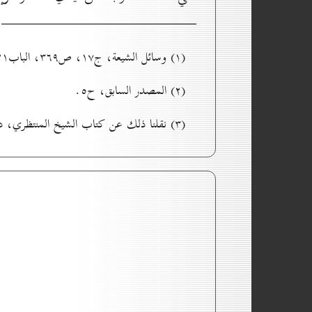
(۱) وسائل الشيعة، ج۱۷، ص۳٦۹، الباب۲۱ من أبواب عقد البيع وشروطه، ح٤.
(۲) المصدر السابق، ح٥.
(۳) نقلنا ذلك عن كتاب الشيخ المنتظري، دراسات في ولاية الفقيه، ج۳، ص۱۸۷ _ ۱۸۸. نقلاً عن منتهى المطلب، ج۱٤، ص۲۷٠.