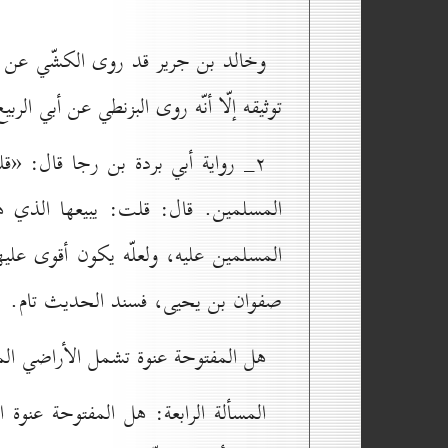
وخالد بن جرير قد روى الكشّي عن ال
توثيقه إلّا أنّه روى البزنطي عن أبي الرب
۲_ رواية أبي بردة بن رجا قال: 
المسلمين. قال: قلت: يبيعها الذي ه
المسلمين عليه، ولعلّه يكون أقوى عليه
صفوان بن يحيى، فسند الحديث تام.
هل المفتوحة عنوة تشمل الأراضي المو
المسألة الرابعة: هل المفتوحة عنوة 