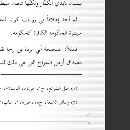
ليست بأيدي الكفّار ولكنّها تحت سيط
لم أجد إطلاقاً في روايات كون الم
سيطرة الحكومة الكافرة كحكومة.
فمثلاً: صحيحة أبي بردة بن رجا ت
مصداق أرض الخراج التي هي ملك للمس
(۱) علل الشرائع، ج۱، ص۸٤، الباب۷۷، ح۷.
(۲) وسائل الشيعة، ج۱٥، ص۱٥٥، الباب۷۱ من أبواب جهاد العدوّ وما یناسبه، ح۱.