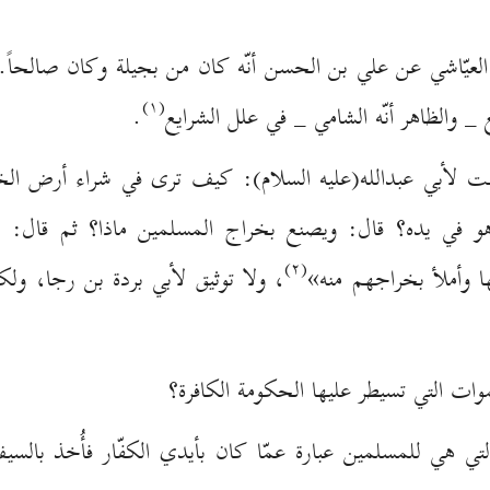
عيّاشي عن علي بن الحسن أنّه كان من بجيلة وكان صالحاً. و
(۱)
يع _ والظاهر أنّه الشامي _ في علل الشرايع
.
«قلت لأبي عبدالله(عليه السلام): كيف ترى في شراء أرض ا
و في يده؟ قال: ويصنع بخراج المسلمين ماذا؟ ثم قال: ل
(۲)
ا وأملأ بخراجهم منه»
، ولا توثيق لأبي بردة بن رجا، ولكنّ
ات التي تسيطر علیها الحکومة الکافرة؟
التي هي للمسلمين عبارة عمّا كان بأيدي الكفّار فأُخذ بالس