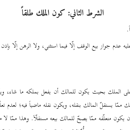
الشرط الثاني: کون الملك طلقاً
.
 عدم جواز بيع الوقف إلّا فيما استثني، ولا الرهن إلّا بإذن الم
ة على الملك بحيث يكون للمالك أن يفعل بملكه ما شاء، و
 ممّا يستقلّ المالك بنقله، ويكون نقله ماضياً فيه؛ لعدم تع
يكون متعلّقه ممّا يصحّ للمالك بيعه مستقلّاً. وهذا ممّا لا 