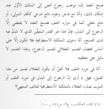
فسخ العقد إنّما يوجب رجوع العين إلى المالك الأوّل عند
إمكان ذلك، وأمّا مع فرض وجود مانع شرعي ككفر المولى، أو
مانع عقلي كما في موارد التلف ففسخ العقد لا يقتضي إلّا
الرجوع إلى البدل، فإنّ هذا هو القدر المتيقّن الذي لا شكّ فيه
لدى الفسخ، أمّا دعوى الملكية الاستطراقية فلا تكون إلّا على
أساس اقتضاء التفسير العقلائي لتفسير الرجوع، وهذا التفسير لا
دليل على حجّيته.
أمّا في مورد التلف فلا أظنّ أن يكون للعقلاء تفسير من هذا
القبيل، فهل يا تُرى إنّ الرجوع إلى البدل في مورد التلف أو
الموت يفسّره العقلاء بالملكية الاستطراقية للتالف المنتهي؟
(۱) کتاب المکاسب، ج۳، ص٥۹۹ _ ٦٠٠.