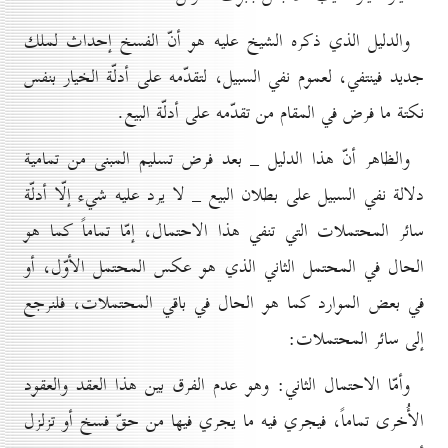
والدليل الذي ذكره الشيخ عليه هو أنّ الفسخ إحداث لملك
جديد فينتفي، لعموم نفي السبيل، لتقدّمه على أدلّة الخيار بنفس
نكتة ما فرض في المقام من تقدّمه على أدلّة البيع.
والظاهر أنّ هذا الدليل _ بعد فرض تسليم المبنى من تمامية
دلالة نفي السبيل على بطلان البيع _ لا يرد عليه شيء إلّا أدلّة
سائر المحتملات التي تنفي هذا الاحتمال، إمّا تماماً كما هو
الحال في المحتمل الثاني الذي هو عكس المحتمل الأوّل، أو
في بعض الموارد كما هو الحال في باقي المحتملات، فلنرجع
إلى سائر المحتملات:
وأمّا الاحتمال الثاني: وهو عدم الفرق بين هذا العقد والعقود
الأُخرى تماماً، فيجري فيه ما يجري فيها من حقّ فسخ أو تزلزل