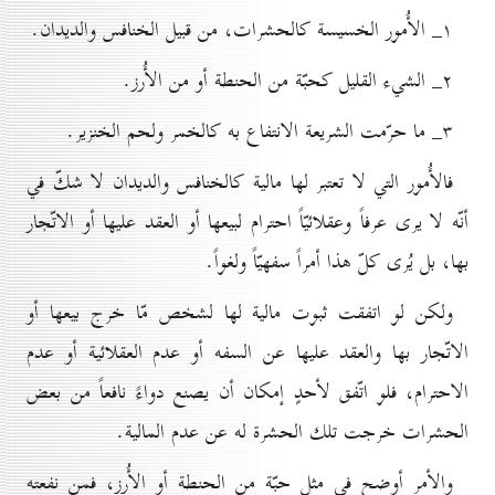
۱_ الأُمور الخسيسة كالحشرات، من قبيل الخنافس والديدان.
۲_ الشيء القليل كحبّة من الحنطة أو من الأُرز.
۳_ ما حرّمت الشريعة الانتفاع به كالخمر ولحم الخنزير.
فالأُمور التي لا تعتبر لها مالية كالخنافس والديدان لا شكّ في
أنّه لا يرى عرفاً وعقلائيّاً احترام لبيعها أو العقد عليها أو الاتّجار
بها، بل يُرى كلّ هذا أمراً سفهيّاً ولغواً.
ولكن لو اتفقت ثبوت مالية لها لشخص مّا خرج بيعها أو
الاتّجار بها والعقد عليها عن السفه أو عدم العقلائية أو عدم
الاحترام، فلو اتّفق لأحدٍ إمكان أن يصنع دواءً نافعاً من بعض
الحشرات خرجت تلك الحشرة له عن عدم المالية.
والأمر أوضح في مثل حبّة من الحنطة أو الأُرز، فمن نفعته