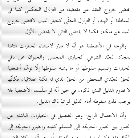
اقتضى خروج العقد عن مقتضاه من التزلزل الحكمي كما في
المعاطاة أو الهبة، أو التزلزل الحقّي كخيار العيب لاقتضى خروج
العبد عن ملكه، فكما لا يقتضي الثاني لا يقتضي الأوّل.
والوجه في الأضعفية هو أنّه لا مبرّر لاستثناء الخيارات الثابتة
بمجرّد التعبّد الشرعي كخياري المجلس والحيوان عن باقي
الخيارات وتسليم سقوطها أو ما يشبه سقوطها إلّا توهّم أضعفية
الحقّ التعبّدي المحض من الحقّ الذي له نكتة عقلائية، فكأنّها
لا تقاوم الدليل الذي ذكره، في حين أنّه لو سلّمت الأضعفية فلا
يوجب ذلك سقوطه أمام الدليل لو تمّ ذاك الدليل.
وأمّا الاحتمال الرابع: وهو التفصيل في الخيارات الناشئة عن
الضرر بين الضرر المتوجّه إلى المسلم كغبنه والضرر المتوجّه إلى
الكافر فقد ذكر له الشيخ رحمه الله تقريباً، وهو أنّه لو كان الضرر