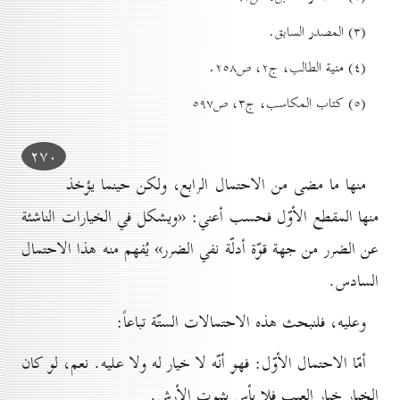
(۳) المصدر السابق.
(٤) منية الطالب، ج۲، ص۲٥۸.
(٥) کتاب المكاسب، ج۳، ص٥۹۷
۲۷٠
منها ما مضى من الاحتمال الرابع، ولكن حينما يؤخذ
منها المقطع الأوّل فحسب أعني: «ويشكل في الخيارات الناشئة
عن الضرر من جهة قوّة أدلّة نفي الضرر» يُفهم منه هذا الاحتمال
السادس.
وعليه، فلنبحث هذه الاحتمالات الستّة تباعاً:
أمّا الاحتمال الأوّل: فهو أنّه لا خيار له ولا عليه. نعم، لو كان
الخيار خيار العيب فلا بأس بثبوت الأرش.