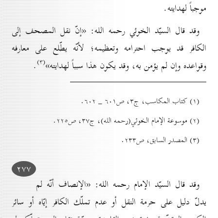
موجباً لهدايته.
وقد قال السيّد الخوئي رحمه الله: «إنّ نقل المصحف إلى
الكافر قد يوجب احترامه وتعظيمه؛ لأنّه يطّلع على معارفه
(۳)
وقواعده وإن لم يؤمن به، وقد يكون هذا سبباً لهدايته»
.
(۱) کتاب المكاسب، ج۳، ص٦٠۱ _ ٦٠۲.
(۲) موسوعة الإمام الخوئي(رحمه الله)، ج۳۷، ص۲۲٥.
(۳) المصدر السابق، ص۲۳۳.
۲۷۷
وقد قال السيّد الإمام رحمه الله: «الإنصاف أنّه لم
يدلّ دليل على حرمة النقل أو عدم تملّك الكافر إيّاه أو سائر