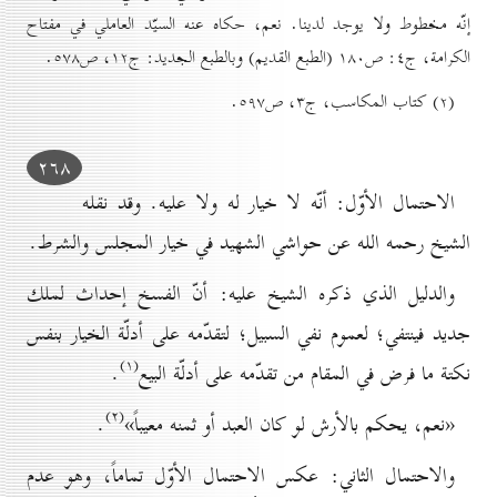
إنّه مخطوط ولا يوجد لدينا. نعم، حكاه عنه السيّد العاملي في مفتاح
الكرامة، ج٤: ص۱۸٠ (الطبع القدیم) وبالطبع الجدید: ج۱۲، ص٥۷۸.
(۲) کتاب المكاسب، ج۳، ص٥۹۷.
۲٦۸
الاحتمال الأوّل: أنّه لا خيار له ولا عليه. وقد نقله
الشيخ رحمه الله عن حواشي الشهيد في خيار المجلس والشرط.
والدليل الذي ذكره الشيخ عليه: أنّ الفسخ إحداث لملك
جديد فينتفي؛ لعموم نفي السبيل؛ لتقدّمه على أدلّة الخيار بنفس
(۱)
نكتة ما فرض في المقام من تقدّمه على أدلّة البيع
.
(۲)
«نعم، يحكم بالأرش لو كان العبد أو ثمنه معيباً»
.
والاحتمال الثاني: عكس الاحتمال الأوّل تماماً، وهو عدم