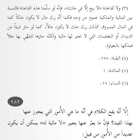
(۳) ولا لقاعدة «لا بيع إلّا في ملك»، فإنّه لو سلّمنا هذه القاعدة فالنسبة
بين المالية والملكية عموم من وجه فكما أنّه ربّ مال لا يكون ملكاً كما
في المال المسروق كذلك ربّ ملك لا يكون مالاً، كما لو حاز شيئاً من
الديدان أو الخنفسان التي لا تعتبر لها مالية ولكنّه حازها للتلهّي بها مثلاً
فملكها بالحيازة.
(٤) البقرة: ۲۷٥.
(٥) المائدة: ۱
(٦) النساء: ۲۹.
۲۸۲
إلّا أنّه يقع الكلام في أنّه ما هي الأُمور التي يحترز عنها
بهذا القيد؟ فإنّ ما يعبّر عنها بتعبير «لا مالية له» يمكن أن يكون
عديداً من الأُمور من قبيل: