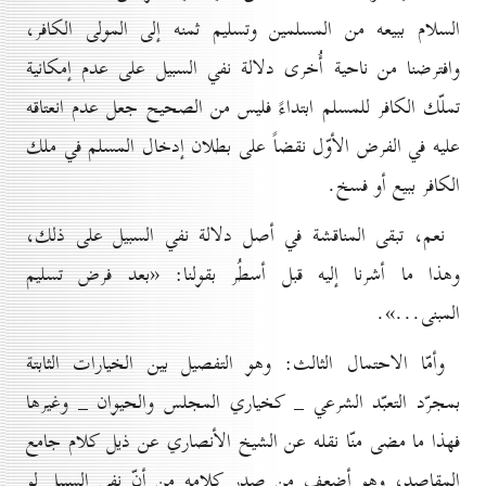
السلام ببيعه من المسلمين وتسليم ثمنه إلى المولى الكافر،
وافترضنا من ناحية أُخرى دلالة نفي السبيل على عدم إمكانية
تملّك الكافر للمسلم ابتداءً فليس من الصحيح جعل عدم انعتاقه
عليه في الفرض الأوّل نقضاً على بطلان إدخال المسلم في ملك
الكافر ببيع أو فسخ.
نعم، تبقى المناقشة في أصل دلالة نفي السبيل على ذلك،
وهذا ما أشرنا إليه قبل أسطُر بقولنا: «بعد فرض تسليم
المبنى...».
وأمّا الاحتمال الثالث: وهو التفصيل بين الخيارات الثابتة
بمجرّد التعبّد الشرعي _ كخياري المجلس والحيوان _ وغيرها
فهذا ما مضى منّا نقله عن الشيخ الأنصاري عن ذيل كلام جامع
المقاصد، وهو أضعف من صدر كلامه من أنّ نفي السبيل لو