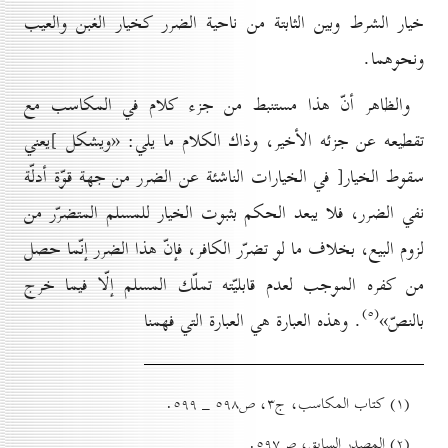
خيار الشرط وبين الثابتة من ناحية الضرر كخيار الغبن والعيب
ونحوهما.
والظاهر أنّ هذا مستنبط من جزء كلام في المكاسب مع
تقطيعه عن جزئه الأخير، وذاك الكلام ما يلي: «ويشكل ]يعني
سقوط الخيار[ في الخيارات الناشئة عن الضرر من جهة قوّة أدلّة
نفي الضرر، فلا يبعد الحكم بثبوت الخيار للمسلم المتضرّر من
لزوم البيع، بخلاف ما لو تضرّر الكافر، فإنّ هذا الضرر إنّما حصل
من كفره الموجب لعدم قابليّته تملّك المسلم إلّا فيما خرج
(٥)
بالنصّ»
. وهذه العبارة هي العبارة التي فهمنا
(۱) کتاب المکاسب، ج۳، ص٥۹۸ _ ٥۹۹.
(۲) المصدر السابق، ص٥۹۷.