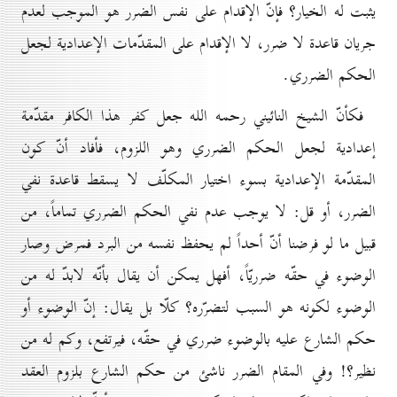
يثبت له الخيار؟ فإنّ الإقدام على نفس الضرر هو الموجب لعدم
جريان قاعدة لا ضرر، لا الإقدام على المقدّمات الإعدادية لجعل
الحكم الضرري.
فكأنّ الشيخ النائيني رحمه الله جعل كفر هذا الكافر مقدّمة
إعدادية لجعل الحكم الضرري وهو اللزوم، فأفاد أنّ كون
المقدّمة الإعدادية بسوء اختيار المكلّف لا يسقط قاعدة نفي
الضرر، أو قل: لا يوجب عدم نفي الحكم الضرري تماماً، من
قبيل ما لو فرضنا أنّ أحداً لم يحفظ نفسه من البرد فمرض وصار
الوضوء في حقّه ضرريّاً، أفهل يمكن أن يقال بأنّه لابدّ له من
الوضوء لكونه هو السبب لتضرّره؟ كلّا بل يقال: إنّ الوضوء أو
حكم الشارع عليه بالوضوء ضرري في حقّه، فيرتفع، وكم له من
نظير؟! وفي المقام الضرر ناشئ من حكم الشارع بلزوم العقد