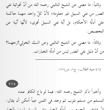
وثانياً: ما مضى عن الشيخ النائيني رحمه الله من أنّ أقوائية نفي
الضرر من نفي السبيل غير معلومة؛ لأنّ كلّ واحد منهما حاكمة
على أدلّة الأحكام، بل آية نفي السبيل أقوى؛ لأنّها آبية عن
التخصيص.
وثالثاً: ما مضى عن الشيخ النائيني وعن السيّد الخوئي؟رحهما؟
من أنّ دليل نفي الضرر ليس من أدلّة الخيارات.
(۱) منية الطالب، ج۲، ص۲٥۹.
۲۷٥
وأخيراً ذكر الشيخ رحمه الله: فيما لو باع الكافر عبده
المسلم من مسلم بثوب ثم وجد في الثمن عيباً أمكن أن يقال:
إنّ مقتضى الجمع بين أدلّة الخيار ونفي السبيل ثبوت الخيار