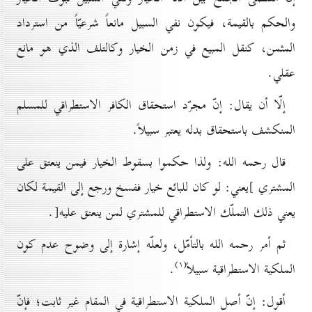
والحكم بالقيمة، فيكون نفي السبيل مانعاً شرعيّاً من استرداد
المثمن، كنقل المبيع في زمن الخيار وكالتلف الذي هو مانع
عقلي.
إلّا أن يقال: إنّ مجرّد استحقاق الكافر الاستطراقي للمسلم
المنكشف باستحقاق بدله يعتبر سبيلاً.
قال رحمه الله: ولذا حكموا بسقوط الخيار فيمن ينعتق على
المشتري ]يعني: لو كان للبائع خيار ففسخ ورجع إلى القيمة لكان
يعني ذلك التملّك الاستطراقي للمشتري لمن ينعتق عليه[.
ثم أمر رحمه الله بالتأمّل، ولعلّه إشارة إلى وضوح عدم كون
(۱)
الملكية الاستطراقية سبيلاً
.
أقول: إنّ أصل الملكية الاستطراقية في المقام غير ثابت؛ فإنّ