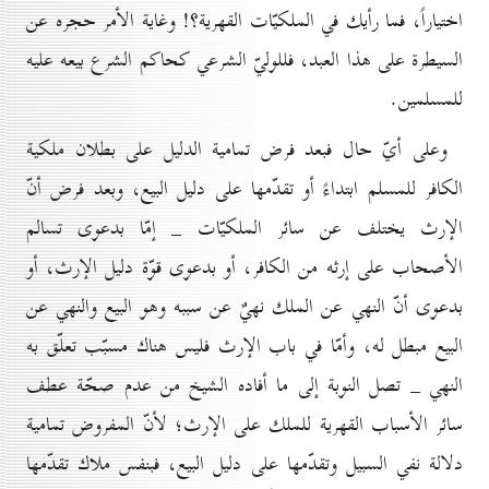
اختياراً، فما رأيك في الملكيّات القهرية؟! وغاية الأمر حجره عن
السيطرة على هذا العبد، فللوليّ الشرعي كحاكم الشرع بيعه عليه
للمسلمين.
وعلى أيّ حال فبعد فرض تمامية الدليل على بطلان ملكية
الكافر للمسلم ابتداءً أو تقدّمها على دليل البيع، وبعد فرض أنّ
الإرث يختلف عن سائر الملكيّات _ إمّا بدعوى تسالم
الأصحاب علی إرثه من الکافر، أو بدعوی قوّة دليل الإرث، أو
بدعوى أنّ النهي عن الملك نهيٌ عن سببه وهو البيع والنهي عن
البيع مبطل له، وأمّا في باب الإرث فليس هناك مسبّب تعلّق به
النهي _ تصل النوبة إلى ما أفاده الشيخ من عدم صحّة عطف
سائر الأسباب القهرية للملك على الإرث؛ لأنّ المفروض تمامية
دلالة نفي السبيل وتقدّمها على دليل البيع، فبنفس ملاك تقدّمها