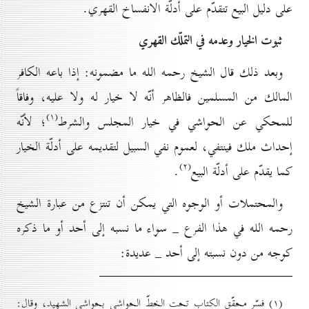
على دليل البيع تتقدّم على أدلّة الانفساخ القهري.
ثبوت الخیار وعدمه في التملّك القهري
وبعد ذلك قال الشيخ رحمه الله ما مضمونه: إذا باعه الكافر
المالك من المسلمين فالظاهر أنّه لا خيار له ولا عليه، وفاقاً
(۱)
للمحكي عن الحواشي في خيار المجلس والشرط
؛ لأنّه
إحداث ملك فينتفي، لعموم نفي السبيل لتقديمه على أدلّة الخيار
(۲)
كما يقدّم على أدلّة البيع
.
والمحتملات أو الوجوه التي يمكن أن تنتزع من عبارة الشيخ
رحمه الله في هذا الفرع _ سواء ما نسبه إلى أحد أو ما ذكره
كوجه من دون نسبته إلى أحد _ عديدة:
(۱) فسّر محقّق الكتاب تحت الخطّ الحواشي بحواشي الشهيد، وقال: