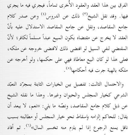
الفرق بين هذا العقد والعقود الأُخرى تماماً، فيجري فيه ما يجري
(٤)
(۳)
فيها. وقد نقل الشيخ
ذلك عن الدروس
وعن صدر كلام
جامع المقاصد، ونقل عن جامع المقاصد الاستدلال عليه بأنّ
العقد لا يخرج عن مقتضاه بكون المبيع عبداً مسلماً لكافر؛ لأنّ
المقتضي لنفي السبيل لو اقتضى ذلك لاقتضى خروجه عن ملكه،
فعلى هذا لو كان البيع معاطاة فهي على حكمها، ولو أخرجه عن
(٥)
ملكه بالهبة جرت فيه أحكامها
.
والاحتمال الثالث: تفصيل بين الخيارات الثابتة بمجرّد التعبّد
الشرعي كخيار المجلس والحيوان وغيرها. وهذا ما نقله الشيخ
عن ذيل كلام جامع المقاصد، ونصّه ما يلي: «نعم، لا يبعد أن
يقال: للحاكم إلزامه بإسقاط نحو خيار المجلس أو مطالبته بسبب
(٦)
ناقل يمنع الرجوع إذا لم يلزم منه تخسير المال»
. ثم أفاد