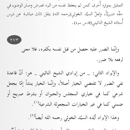
التمثيل بموارد أُخرى كمن لم يحفظ نفسه من البرد فمرض وصار الوضوء في
حقّه ضرريّاً، ولعلّ السيّد الخوئي(رحمه الله) ينقل ذلك مباشرة عن درس
أُستاذه الشيخ النائيني(قدس سره).
۲۷۳
وإنّما الضرر عليه حصل من قبل نفسه بكفره، فلا معنى
لرفعه بلا ضرر.
والإيراد الثاني: _ من إيرادي الشيخ النائيني _ هو: أنّ قاعدة
نفي الضرر لا تقتضي الخيار أصلاً، وإنّما الخيار ينشأ إمّا بجعل
شرعي كما في خياري المجلس والحيوان أو بشرط صريح أو
(۱)
ضمني كما في غير الخيارات المجعولة الشرعية
.
(۲)
وهذا الإيراد أيّده السيّد الخوئي رحمه الله أيضاً
.