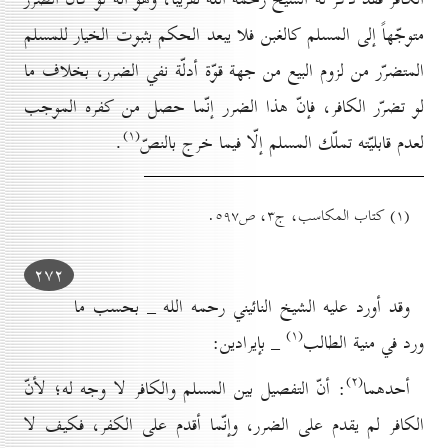
متوجّهاً إلى المسلم كالغبن فلا يبعد الحكم بثبوت الخيار للمسلم
المتضرّر من لزوم البيع من جهة قوّة أدلّة نفي الضرر، بخلاف ما
لو تضرّر الكافر، فإنّ هذا الضرر إنّما حصل من كفره الموجب
(۱)
لعدم قابليّته تملّك المسلم إلّا فيما خرج بالنصّ
.
(۱) کتاب المكاسب، ج۳، ص٥۹۷.
۲۷۲
وقد أورد عليه الشيخ النائيني رحمه الله _ بحسب ما
(۱)
ورد في منية الطالب
_ بإيرادين:
(۲)
أحدهما
: أنّ التفصيل بين المسلم والكافر لا وجه له؛ لأنّ
الكافر لم يقدم على الضرر، وإنّما أقدم على الكفر، فكيف لا