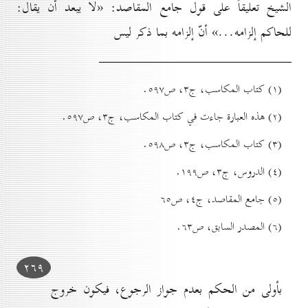
الشيخ تعليقاً على قول جامع المقاصد: «لا يبعد أن يقال:
للحاكم إلزامه...» أنّ إلزامه بما ذكر ليس
(۱) کتاب المكاسب، ج۳، ص٥۹۷.
(۲) هذه العبارة جاءت في کتاب المكاسب، ج۳، ص٥۹۷.
(۳) کتاب المكاسب، ج۳، ص٥۹۸.
(٤) الدروس، ج۳، ص۱۹۹.
(٥) جامع المقاصد، ج٤، ص٦٥
(٦) المصدر السابق، ص٦۳.
۲٦۹
بأولى من الحكم بعدم جواز الرجوع، فيكون خروج