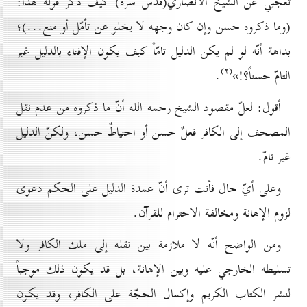
تعجّبي عن الشيخ الأنصاري(قدس سره) كيف ذكر قوله هذا:
(وما ذكروه حسن وإن كان وجهه لا يخلو عن تأمّل أو منع...)؛
بداهة أنّه لو لم يكن الدليل تامّاً كيف يكون الإفتاء بالدليل غير
(۲)
التامّ حسناً؟!»
.
أقول: لعلّ مقصود الشيخ رحمه الله أنّ ما ذكروه من عدم نقل
المصحف إلى الكافر فعلٌ حسن أو احتياطٌ حسن، ولكنّ الدليل
غير تامّ.
وعلى أيّ حال فأنت ترى أنّ عمدة الدليل على الحكم دعوى
لزوم الإهانة ومخالفة الاحترام للقرآن.
ومن الواضح أنّه لا ملازمة بين نقله إلى ملك الكافر ولا
تسليطه الخارجي عليه وبين الإهانة، بل قد يكون ذلك موجباً
لنشر الكتاب الكريم وإكمال الحجّة على الكافر، وقد يكون