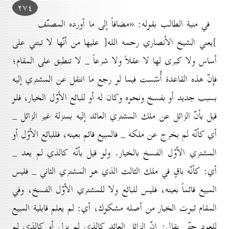
۲۷٤
في منية الطالب بقوله: «مضافاً إلى ما أورده المصنّف
]يعني الشيخ الأنصاري رحمه الله[ عليها من أنّها لا تبتني على
أساس ولا كبرى لها لا عقلاً ولا شرعاً _ لا تنطبق على المقام؛
فإنّ هذه القاعدة أُسّست فيما لو رجع ما انتقل عن المشتري إليه
بسبب جديد أو بفسخ ونحوه وكان له أو للبائع الأوّل الخيار، فلو
قيل بأنّ الزائل عن ملك المشتري العائد إليه بمنزلة غير الزائل _
أي كأنّه لم يخرج عن ملكه _ فالمبيع قائم بعينه، فللبائع الأوّل أو
المشتري الأوّل الفسخ بالخیار. ولو قيل بأنّه كالذي لم يعد _
أي: كأنّه باقٍ في ملك الثالث الذي هو المشتري الثاني _ فليس
المبيع قائماً بعينه، فليس للبائع ولا للمشتري الأوّل الفسخ، وفي
المقام ثبوت الخيار من أصله مشكوك، أي: لم يعلم قابلية المبيع
للعود حتّى يقال: إنّ الزائل العائد كالذي لم يزل أو كالذي لم