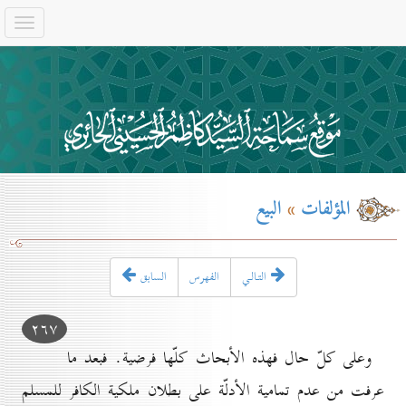
المؤلفات
»
البيع
التـالـي
الفهرس
السابق
۲٦۷
وعلى كلّ حال فهذه الأبحاث کلّها فرضية. فبعد ما
عرفت من عدم تمامية الأدلّة على بطلان ملكية الكافر للمسلم