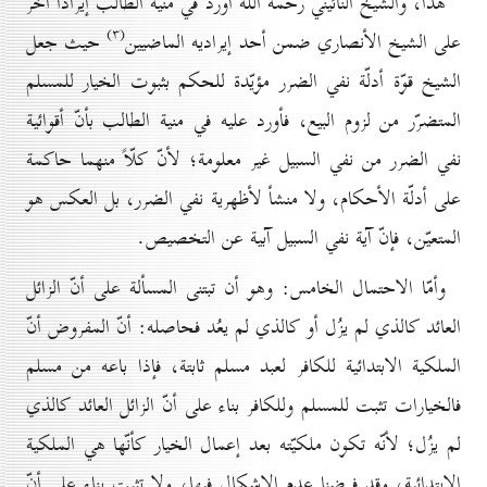
هذا، والشيخ النائيني رحمه الله أورد في منية الطالب إيراداً آخر
(۳)
على الشيخ الأنصاري ضمن أحد إيراديه الماضيين
حيث جعل
الشيخ قوّة أدلّة نفي الضرر مؤيّدة للحكم بثبوت الخيار للمسلم
المتضرّر من لزوم البيع، فأورد عليه في منية الطالب بأنّ أقوائية
نفي الضرر من نفي السبيل غير معلومة؛ لأنّ كلّاً منهما حاكمة
على أدلّة الأحكام، ولا منشأ لأظهرية نفي الضرر، بل العكس هو
المتعيّن، فإنّ آية نفي السبيل آبية عن التخصيص.
وأمّا الاحتمال الخامس: وهو أن تبتنی المسألة على أنّ الزائل
العائد كالذي لم يزُل أو كالذي لم يعُد فحاصله: أنّ المفروض أنّ
الملكية الابتدائية للكافر لعبد مسلم ثابتة، فإذا باعه من مسلم
فالخيارات تثبت للمسلم وللكافر بناء على أنّ الزائل العائد كالذي
لم يزُل؛ لأنّه تكون ملكيّته بعد إعمال الخيار كأنّها هي الملكية
الابتدائية، وقد فرضنا عدم الإشكال فيها، ولا تثبت بناء على أنّ