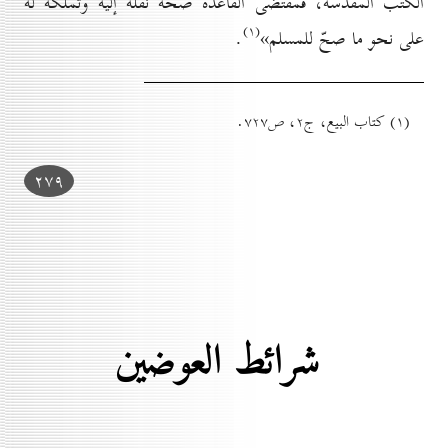
الكتب المقدّسة، فمقتضى القاعدة صحّة نقله إليه وتملّكه له
(۱)
على نحو ما صحّ للمسلم»
.
(۱) كتاب البيع، ج۲، ص۷۲۷.
۲۷۹
شرائط العوضين