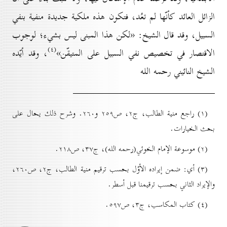
الزائل العائد كأنّها لم تعُد، فتكون هذه ملكية جديدة منفية بنفي
السبيل، وقد قال الشيخ: «لكن هذا المبنی ليس بشيء؛ لوجوب
(٤)
الاقتصار في تخصيص نفي السبيل على المتيقّن»
، وقد أيّده
الشيخ النائيني رحمه الله
(۱) راجع منية الطالب، ج۲، ص۲٥۹ و۲٦٠. وشرح ذلك يحال على
بحث الخيارات.
(۲) موسوعة الإمام الخوئي(رحمه الله)، ج۳۷، ص۲۱۸.
(۳) أي: ضمن إيراده الأوّل بحسب ترقيم منية الطالب، ج۲، ص۲٦٠،
والإيراد الثاني بحسب ترقيمنا قبل أسطر.
(٤) کتاب المكاسب، ج۳، ص٥۹۷.