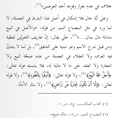
(۱)
خلاف في عدم جواز وقوعه أحد العوضين»
.
وعلى أيّة حال فلا إشكال في أصل هذا الشرط في الجملة، لا
لما ورد في مثل المصباح المنير من قوله: «والأصل في البيع
(۲)
مبادلة مال بمال...»
، حتّى يقال: إنّ تعاريف اللغويّين لفظية
(۳)
ومن قبيل شرح الاسم وغير مبنية على التدقيق
، بل لما لا يشكّ
فيه العرف ولا العقلاء في الجملة من عدم صحّة البيع ولا
التجارة ولا العقد على ما لا مالية له، فلا يشمله قوله تعالى:
(٥)
(٤)
، ولا قوله تعالى:
، ولا قوله
﴿أَحَلَّ اللّٰهُ الْبَيْعَ﴾
﴿أَوْفُوْا بِالْعُقُودِ﴾
(٦)
تعالى:
، ولا سائر الأدلّة.
﴿إلَّا أَنْ تَكُوْنَ تِجَارَةً عَنْ تَرَاضٍ﴾
(۱) كتاب المكاسب، ج٤، ص۱٠.
(۲) المصباح المنير، ص٦۹، مادّة «بيع».