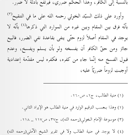
بالنسبة إلى الكافر، وهذا الحكم ضرري، فيرتفع بأدلّة لا ضرر.
(۳)
وأورد على ذلك السيّد الخوئي رحمه الله على ما في التنقيح
(٤)
بأنّه فرق بين المقام وبين غيره من الموارد التي ذكرها
بأنّه لا
يوجد في المقام أصلاً لزوم حتّى ينفی بقاعدة نفي الضرر، فالبيع
جائز ومن حقّ الكافر أن يفسخه ولو بأن يسلم ويفسخ، وعدم
قبول الفسخ منه إنّما جاء من كفره، فكفره ليس مقدّمة إعدادية
أوجبت لزوماً ضرريّاً عليه،
(۱) منية الطالب، ج۲، ص۲٦٠.
(۲) وهذا بحسب الترقيم الوارد في منية الطالب هو الإيراد الثاني.
(۳) موسوعة الإمام الخوئي(رحمه الله)، ج۳۷، ص۲۱۷ _ ۲۱۸.
(٤) لا يوجد في منية الطالب ولا في تقرير الشيخ الآملي(رحمه الله)