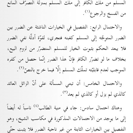
المسلم من ملك الكافر إلى ملك المسلم بمنزلة التصرّف المانع
(۱)
من الفسخ والرجوع
.
والاحتمال الرابع: التفصيل في الخيارات الناشئة عن الضرر بين
الضرر المتوجّه إلى المسلم كغبنه فتجري، لقوّة أدلّة نفي الضرر
فلا يبعد الحكم بثبوت الخيار للمسلم المتضرّر من لزوم البيع،
بخلاف ما لو تضرّر الكافر فإنّ هذا الضرر إنّما حصل من كفره
(۲)
الموجب لعدم قابليّته تملّك المسلم إلّا فيما خرج بالنصّ
.
والاحتمال الخامس: أن تبتني المسألة على أنّ الزائل العائد
(۳)
كالذي لم يزل أو كالذي لم يعد
.
(٤)
وهناك احتمال سادس: جاء في منية الطالب
ناسباً له أيضاً
إلى ما يوجد من الاحتمالات المذكورة في مكاسب الشيخ، وهو
التفصيل بين الخيارات الثابتة من غير ناحية الضرر فلا يثبت حتّى