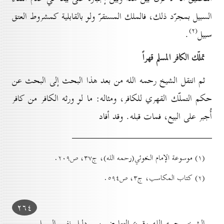
السبيل بمجرّد ذلك، فالملك المستقرّ ولو بالقابلية كمشروط العتق
(۲)
سبيل
.
تملّك الکافر المسلم قهراً
ثم انتقل الشيخ رحمه الله من بعد هذا البحث إلى البحث عن
حكم التملّك القهري للكافر، ومثاله: ما لو ورثه الكافر من كافر
أُجبر على البيع، فمات قبله. وقد أفاد
(۱) موسوعة الإمام الخوئي(رحمه الله)، ج۳۷، ص۲٠۹.
(۲) کتاب المكاسب، ج۳، ص٥۹٤.
۲٦٤
الشيخ رحمه الله وقوع التعارض بين دليل نفي السبيل