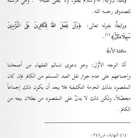
وثالثاً:
برواية: «الإسلام يعلو، ولا يعلى عليه»
. وهي مرسلة
للصدوق رحمه الله.
ورابعاً:
بقوله تعالى:
﴿وَلَنْ يَجْعَلَ اللّٰهُ لِلْكَافِرِينَ عَلَى الْمُؤْمِنِينَ
(٥)
.
سَبِيلَاݦݨݨݨً﴾
مناقشة الأدلّة
أمّا الوجه الأوّل: وهو دعوى تسالم الفقهاء من أصحابنا
وإجماعهم على عدم جواز نقل العبد المسلم من الكافر فإن كان
المقصود بذلك الحرمة التكليفية فلا يبعد أن يكون ذلك إجماعاً
محصّلاً، ولكن ذلك لا يدلّ على المقصود من بطلان بيعه من
الكافر.
(۱) النهاية، ص۳٤۹.