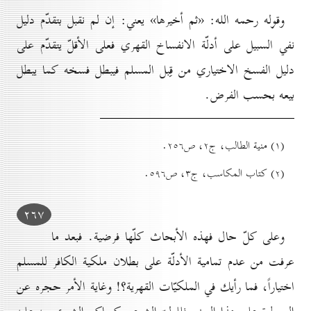
وقوله رحمه الله: «ثم أخيرها» يعني: إن لم نقبل بتقدّم دليل
نفي السبيل علی أدلّة الانفساخ القهري فعلى الأقلّ يتقدّم على
دليل الفسخ الاختياري من قِبل المسلم فيبطل فسخه كما يبطل
بيعه بحسب الفرض.
(۱) منية الطالب، ج۲، ص۲٥٦.
(۲) کتاب المكاسب، ج۳، ص٥۹٦.
۲٦۷
وعلى كلّ حال فهذه الأبحاث کلّها فرضية. فبعد ما
عرفت من عدم تمامية الأدلّة على بطلان ملكية الكافر للمسلم
اختياراً، فما رأيك في الملكيّات القهرية؟! وغاية الأمر حجره عن