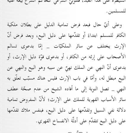
السيطرة على هذا العبد، فللوليّ الشرعي كحاكم الشرع بيعه عليه
للمسلمين.
وعلى أيّ حال فبعد فرض تمامية الدليل على بطلان ملكية
الكافر للمسلم ابتداءً أو تقدّمها على دليل البيع، وبعد فرض أنّ
الإرث يختلف عن سائر الملكيّات _ إمّا بدعوى تسالم
الأصحاب علی إرثه من الکافر، أو بدعوی قوّة دليل الإرث، أو
بدعوى أنّ النهي عن الملك نهيٌ عن سببه وهو البيع والنهي عن
البيع مبطل له، وأمّا في باب الإرث فليس هناك مسبّب تعلّق به
النهي _ تصل النوبة إلى ما أفاده الشيخ من عدم صحّة عطف
سائر الأسباب القهرية للملك على الإرث؛ لأنّ المفروض تمامية
دلالة نفي السبيل وتقدّمها على دليل البيع، فبنفس ملاك تقدّمها
على دليل البيع تتقدّم على أدلّة الانفساخ القهري.