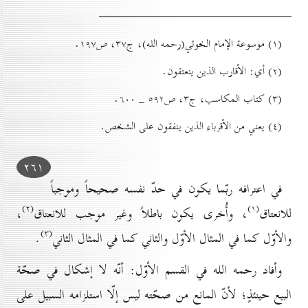
(۱) موسوعة الإمام الخوئي(رحمه الله)، ج۳۷، ص۱۹۷.
(۲) أي: الأقارب الذين ينعتقون.
(۳) کتاب المكاسب، ج۳، ص٥۹۲ _ ٦٠٠.
(٤) يعني من الأقرباء الذين ينفقون على الشخص.
۲٦۱
في اعترافه ربّما يكون في حدّ نفسه صحيحاً وموجباً
(۲)
(۱)
للانعتاق
، وأُخرى يكون باطلاً وغير موجب للانعتاق
،
(۳)
والأوّل كما في المثال الأوّل والثاني كما في المثال الثاني
.
وأفاد رحمه الله في القسم الأوّل: أنّه لا إشكال في صحّة
البيع حينئذٍ؛ لأنّ المانع من صحّته ليس إلّا استلزامه السبيل على