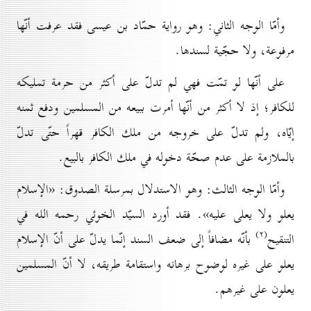
وأمّا الوجه الثاني: وهو رواية حمّاد بن عيسى فقد عرفت أنّها
مرفوعة، ولا حجّية لسندها.
على أنّها لو تمّت فهي لم تدلّ على أكثر من حرمة تمليكه
للكافر؛ إذ لا أكثر من أنّها أمرت ببيعه من المسلمين ودفع ثمنه
إيّاه، ولم تدلّ على خروجه من ملك الكافر قهراً حتّى تدلّ
بالملازمة على عدم صحّة دخوله في ملك الكافر بالبيع.
وأمّا الوجه الثالث: وهو الاستدلال بمرسلة الصدوق: «الإسلام
يعلو ولا يعلى عليه». فقد أورد السيّد الخوئي رحمه الله في
(۲)
التنقيح
بأنّه مضافاً إلى ضعف السند إنّما يدلّ على أنّ الإسلام
يعلو على غيره لوضوح برهانه واستقامة طريقه، لا أنّ المسلمين
يعلون على غيرهم.