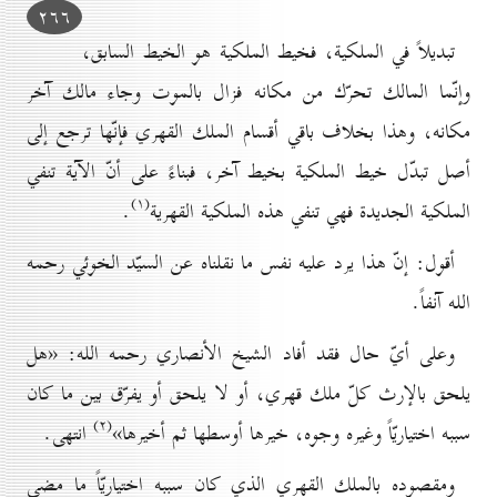
۲٦٦
تبديلاً في الملكية، فخيط الملكية هو الخيط السابق،
وإنّما المالك تحرّك من مكانه فزال بالموت وجاء مالك آخر
مكانه، وهذا بخلاف باقي أقسام الملك القهري فإنّها ترجع إلى
أصل تبدّل خيط الملكية بخيط آخر، فبناءً على أنّ الآية تنفي
(۱)
الملكية الجديدة فهي تنفي هذه الملكية القهرية
.
أقول: إنّ هذا يرد عليه نفس ما نقلناه عن السيّد الخوئي رحمه
الله آنفاً.
وعلى أيّ حال فقد أفاد الشيخ الأنصاري رحمه الله: «هل
يلحق بالإرث كلّ ملك قهري، أو لا يلحق أو يفرّق بين ما كان
(۲)
سببه اختياريّاً وغيره وجوه، خيرها أوسطها ثم أخيرها»
انتهى.
ومقصوده بالملك القهري الذي كان سببه اختياريّاً ما مضى