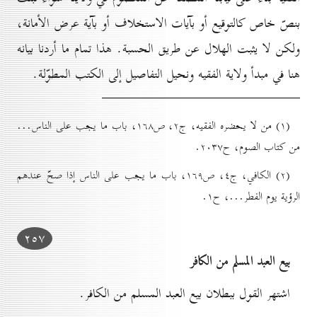
بنصّ خاص كالتوقيع أو بآيات الاستخلاف أو بآية عرض الأمانة،
ولكن لا يثبت الهلال عن طريق الحسبة. هذا تمام ما أردنا بيانه
هنا في مبدأ ولاية الفقيه ونحيل التفاصيل إلى الكتب المطوّلة.
(۱) من لا يحضره الفقيه، ج۲، ص۱٦۸، باب ما يجب علی الناس...
من کتاب الصوم، ح۲٠۳۷.
(۲) الکافي، ج٤، ص۱٦۹، باب ما يجب علی الناس إذا صحّ عندهم
الرؤية يوم الفطر...، ح۱.
۲٥۷
بيع العبد المسلم من الکافر
اشتهر القول ببطلان بيع العبد المسلم من الكافر.