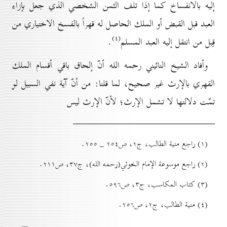
إليه بالانفساخ كما إذا تلف الثمن الشخصي الذي جعل بإزاء
العبد قبل القبض أو الملك الحاصل له قهراً بالفسخ الاختياري من
(٤)
قِبل من انتقل إليه العبد المسلم
.
وأفاد الشيخ النائيني رحمه الله أنّ إلحاق باقي أقسام الملك
القهري بالإرث غير صحيح، لما قلنا: من أنّ آية نفي السبيل لو
تمّت دلالتها لا تشمل الإرث؛ لأنّ الإرث ليس
(۱) راجع منية الطالب، ج۲، ص۲٥٤ _ ۲٥٥.
(۲) راجع موسوعة الإمام الخوئي(رحمه الله)، ج۳۷، ص۲۱۱.
(۳) کتاب المكاسب، ج۳، ص٥۹٦.
(٤) منية الطالب، ج۲، ص۲٥٦.