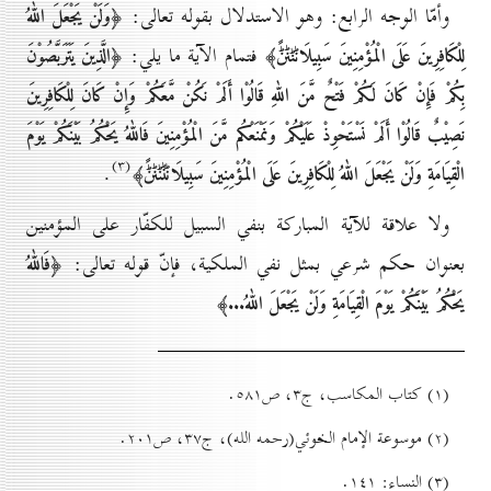
وأمّا الوجه الرابع: وهو الاستدلال بقوله تعالى:
﴿وَلَنْ يَجْعَلَ اللّٰهُ
فتمام الآية ما يلي:
لِلْكَافِرِينَ عَلَى الْمُؤْمِنِينَ سَبِيلَاݨݨݨݨً﴾
﴿الَّذِينَ يَتَرَبَّصُوْنَ
بِكُمْ فَإِنْ كَانَ لَكُمْ فَتْحٌ مَّنَ اللّٰهِ قَالُوْا أَلَمْ نَكُنْ مَّعَكُمْ وَإِنْ كَانَ لِلْكَافِرِينَ
نَصِيْبٌ قَالُوْا أَلَمْ نَسْتَحْوِذْ عَلَيْكُمْ وَنَمْنَعْكُم مَّنَ الْمُؤْمِنِينَ فَاللّٰهُ يَحْكُمُ بَيْنَكُمْ يَوْمَ
(۳)
.
الْقِيَامَةِ وَلَنْ يَجْعَلَ اللّٰهُ لِلْكَافِرِينَ عَلَى الْمُؤْمِنِينَ سَبِيلَاݨݨݨݨݨً﴾
ولا علاقة للآية المباركة بنفي السبيل للكفّار على المؤمنين
بعنوان حكم شرعي بمثل نفي الملكية، فإنّ قوله تعالى:
﴿فَاللّٰهُ
يَحْكُمُ بَيْنَكُمْ يَوْمَ الْقِيَامَةِ وَلَنْ يَجْعَلَ اللّٰهُ...﴾
(۱) کتاب المكاسب، ج۳، ص٥۸۱.
(۲) موسوعة الإمام الخوئي(رحمه الله)، ج۳۷، ص۲٠۱.
(۳) النساء: ۱٤۱.