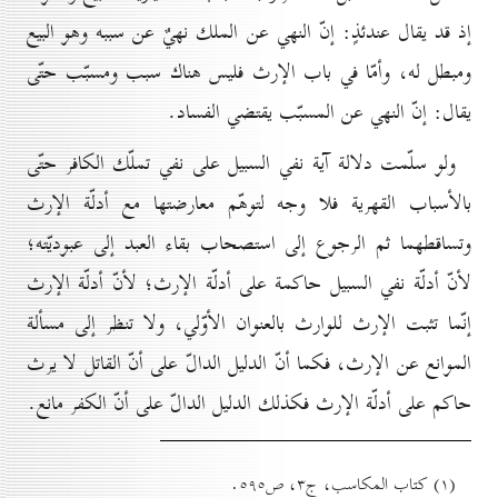
إذ قد يقال عندئذٍ: إنّ النهي عن الملك نهيٌ عن سببه وهو البيع
ومبطل له، وأمّا في باب الإرث فليس هناك سبب ومسبّب حتّى
يقال: إنّ النهي عن المسبّب يقتضي الفساد.
ولو سلّمت دلالة آية نفي السبيل على نفي تملّك الكافر حتّى
بالأسباب القهرية فلا وجه لتوهّم معارضتها مع أدلّة الإرث
وتساقطهما ثم الرجوع إلى استصحاب بقاء العبد إلى عبوديّته؛
لأنّ أدلّة نفي السبيل حاكمة على أدلّة الإرث؛ لأنّ أدلّة الإرث
إنّما تثبت الإرث للوارث بالعنوان الأوّلي، ولا تنظر إلى مسألة
الموانع عن الإرث، فكما أنّ الدليل الدالّ على أنّ القاتل لا يرث
حاكم على أدلّة الإرث فكذلك الدليل الدالّ على أنّ الكفر مانع.
(۱) کتاب المکاسب، ج۳، ص٥۹٥.