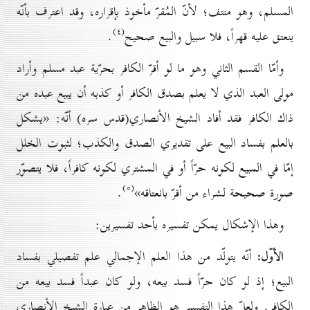
المسلم، وهو منتف؛ لأنّ المُقرّ مأخوذ بإقراره، وقد اعترف بأنّه
(٤)
ينعتق عليه قهراً، فلا سبيل والبيع صحيح
.
وأمّا القسم الثاني وهو ما لو أقرّ الكافر بحرّية عبد مسلم وأراد
مولى العبد الذي لا يعلم بصدق الكافر أو كذبه أن يبيع عبده من
ذاك الكافر فقد أفاد الشيخ الأنصاري(قدس سره) أنّه: «يشكل
بالعلم بفساد البيع على تقديري الصدق والكذب؛ لثبوت الخلل
إمّا في المبيع لكونه حرّاً أو في المشتري لكونه كافراً، فلا يتصوّر
(٥)
صورة صحيحة لشراء من أقرّ بانعتاقه»
.
وهذا الإشكال يمكن تفسيره بأحد تفسيرين:
الأوّل:
أنّه يتولّد من هذا العلم الإجمالي علم تفصيلي بفساد
البيع؛ إذ لو كان حرّاً فسد بيعه، ولو كان عبداً فسد بيعه من
الكافر. ولعلّ هذا التفسير هو الظاهر من عبارة الشيخ الأنصاري