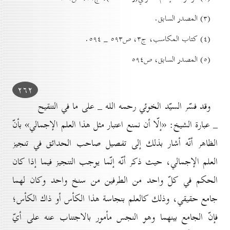
(۳) المصدر السابق.
(٤) کتاب المكاسب، ج۳، ص٥۹۳ _ ٥۹٤.
(٥) المصدر السابق، ص٥۹٤
۲٦۲
وقد فسّر السيّد الخوئي رحمه الله _ على ما في التنقيح
_ عبارة الشيخ: «إلّا أن نمنع اعتبار مثل هذا العلم الإجمالي» بأنّ
الظاهر أنّه أشار بذلك إلى تفصيل صاحب الحدائق في تنجيز
العلم الإجمالي، حيث ذكر أنّه إنّما يوجب التنجيز فيما إذا كان
الحكم في كلّ واحد من الطرفين من سنخ واحد وكان لهما
جامع حقيقي، وذلك كالعلم بنجاسة هذا الكأس أو ذاك الكأس؛
فإنّ الجامع بينهما وهو النجس مأمور بالاجتناب عنه على أيّ