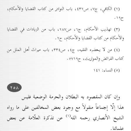
(۲) الکافي، ج۷، ص٤۳۲، باب النوادر من کتاب القضايا والأحکام،
ح۱۹.
(۳) تهذيب الأحکام، ج٦، ص۲۸۷، باب من الزیادات في القضايا
والأحکام من کتاب القضایا والأحکام، ح۲.
(٤) من لا يحضره الفقيه، ج٤، ص۳۳٤، باب میراث أهل الملل من
کتاب الفرائض والمواریث، ح٥۷۱۹.
(٥) النساء: ۱٤۱
۲٥۸
وإن كان المقصود به البطلان والحرمة الوضعية فليس
هذا إلّا إجماعاً منقولاً مع وجود بعض المخالفين على ما رواه
(۱)
الشيخ الأنصاري رحمه الله
عن تذكرة العلّامة عن بعض
علمائنا.