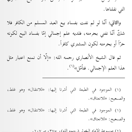
التي نقلناها.
والثاني:
أنّنا لو لم نفت بفساد بيع العبد المسلم من الكافر فلا
شكّ أنّنا نفتي بحرمته، فلديه علم إجمالي إمّا بفساد البيع لكونه
حرّاً أو بحرمته لكون المشتري كافراً.
ثم قال الشيخ الأنصاري رحمه الله: «إلّا أن نمنع اعتبار مثل
(٦)
هذا العلم الإجمالي. فتأمّل»
.
(۱) الموجود في الطبعة التي أشرنا إليها: «للانتقال» وهو غلط،
والصحيح: «للانعتاق».
(۱) الموجود في الطبعة التي أشرنا إليها: «للانتقال» وهو غلط،
والصحيح: «للانعتاق».
(۲) موسوعة الإمام الخوئي(رحمه الله)، ج۳۷، ص۲٠۷.