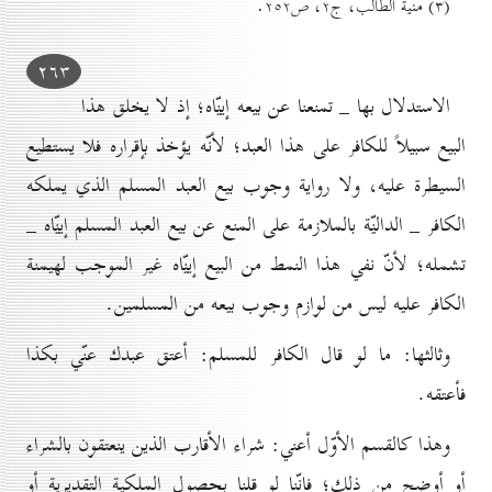
(۳) منية الطالب، ج۲، ص۲٥۲.
۲٦۳
الاستدلال بها _ تمنعنا عن بيعه إيݧّاه؛ إذ لا يخلق هذا
البيع سبيلاً للكافر على هذا العبد؛ لأنّه يؤخذ بإقراره فلا يستطيع
السيطرة عليه، ولا رواية وجوب بيع العبد المسلم الذي يملكه
الكافر _ الدالݧّة بالملازمة على المنع عن بيع العبد المسلم إيݧّاه _
تشمله؛ لأنّ نفي هذا النمط من البيع إيݧّاه غير الموجب لهيمنة
الكافر عليه ليس من لوازم وجوب بيعه من المسلمين.
وثالثها: ما لو قال الكافر للمسلم: أعتق عبدك عنّي بكذا
فأعتقه.
وهذا كالقسم الأوّل أعني: شراء الأقارب الذين ينعتقون بالشراء
أو أوضح من ذلك؛ فإنّنا لو قلنا بحصول الملكية التقديرية أو