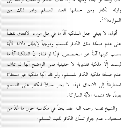
وارثه الكافر ومن جملتها العبد المسلم وغير ذلك من
(۱)
الموارد»
.
أقول:
لا ينبغي جعل الملكية آناً ما في مثل موارد الانعتاق نقضاً
على عدم صحّة ملك الكافر للمسلم وموجباً لإبطال دلالة الآية
بسبب كونها آبيةً عن التخصيص، فإنّنا لو قلنا: إنّ الملكية آناً ما
ليست إلّا ملكية تقديرية لا حقيقية فمن الواضح أنّها لم تناف
عدم صحّة ملكية الكافر للمسلم، ولو قلنا أنّها ملكية غير مستقرّة
استطراقاً إلى الانعتاق فهذا لا يعتبر سبيلاً للكافر على المسلم
يقيناً، فلا تشمله الآية المباركة.
والشيخ نفسه رحمه الله عقد بحثاً في مكاسبه حول ما عُدّ من
مستثنيات عدم جواز تملّك الكافر للعبد المسلم: