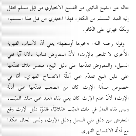
مثاله عن الشيخ النائيني من الفسخ الاختياري من قِبل مسلم انتقل
إليه العبد المسلم من الكافر، فهذا اختياري من قِبل هذا المسلم،
ولكنّه قهري على الكافر.
وقوله رحمه الله: «خيرها أوسطها» يعني أنّ الأسباب القهرية
الأُخرى لا تلحق بالإرث؛ لأنّ المفروض تمامية دلالة آية نفي
السبيل، والمفروض تقدّمها على دليل البيع، فبنفس ملاك تقدّمها
على دليل البيع تتقدّم على أدلّة الانفساخ القهري، أمّا في
خصوص مسألة الإرث كان من الصعب تقدّمها على أدلّة
الإرث؛ لأنّ عدم الإرث كان يعني بقاء العبد على ملك الميّت،
وليس بقاء المال في ملك الميّت عقلائيّاً، فلقوّة دليل الإرث وقع
التعارض بين دليل نفي السبيل ودليل الإرث، وليس الحال هكذا
مع أدلّة الانفساخ القهري.