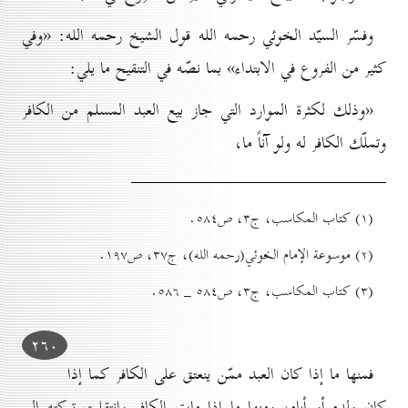
وفسّر السيّد الخوئي رحمه الله قول الشيخ رحمه الله: «وفي
كثير من الفروع في الابتداء» بما نصّه في التنقيح ما يلي:
«وذلك لكثرة الموارد التي جاز بيع العبد المسلم من الكافر
وتملّك الكافر له ولو آناً ما،
(۱) کتاب المكاسب، ج۳، ص٥۸٤.
(۲) موسوعة الإمام الخوئي(رحمه الله)، ج۳۷، ص۱۹۷.
(۳) کتاب المكاسب، ج۳، ص٥۸٤ _ ٥۸٦.
۲٦٠
فمنها ما إذا كان العبد ممّن ينعتق على الكافر كما إذا
كان ولده أو أباه، ومنها ما إذا مات الكافر وانتقلت تركته إلى