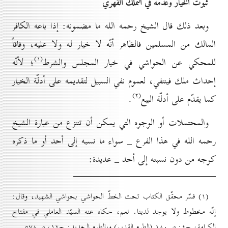
ثبوت الخیار وعدمه في التملّك القهري
وبعد ذلك قال الشيخ رحمه الله ما مضمونه: إذا باعه الكافر
المالك من المسلمين فالظاهر أنّه لا خيار له ولا عليه، وفاقاً
(۱)
للمحكي عن الحواشي في خيار المجلس والشرط
؛ لأنّه
إحداث ملك فينتفي، لعموم نفي السبيل لتقديمه على أدلّة الخيار
(۲)
كما يقدّم على أدلّة البيع
.
والمحتملات أو الوجوه التي يمكن أن تنتزع من عبارة الشيخ
رحمه الله في هذا الفرع _ سواء ما نسبه إلى أحد أو ما ذكره
كوجه من دون نسبته إلى أحد _ عديدة:
(۱) فسّر محقّق الكتاب تحت الخطّ الحواشي بحواشي الشهيد، وقال:
إنّه مخطوط ولا يوجد لدينا. نعم، حكاه عنه السيّد العاملي في مفتاح
الكرامة، ج٤: ص۱۸٠ (الطبع القدیم) وبالطبع الجدید: ج۱۲، ص٥۷۸.