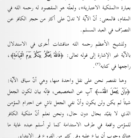
بعبارة «الملكية الاعتبارية»، ولعلّه هو المقصود له رحمه الله في
المقام، فالمعنى: أنّ الآية لا تدلّ على أكثر من حجر الكافر عن
التصرّف في العبد المسلم.
وللشيخ الأعظم رحمه الله مناقشات أُخرى في الاستدلال
بالآية غير الإشارة إلى قوله تعالى:
،
﴿فَاللّٰهُ يَحْكُمُ بَيْنَكُمْ يَوْمَ الْقِيَامَةِ﴾
(۳)
راجعها في كتابه
.
وهنا نقتصر نحن على نقل واحدة منها، وهي أنّ سياق الآية:
آبٍ عن التخصيص، فإنّه بيان لكون الجعل
﴿وَلَنْ يَجْعَلَ اللّٰهُ...﴾
شيئاً لم يكن ولن يكون وأنّ نفي الجعل ناشٍ عن احترام المؤمن
الذي لا يقيّد بحال دون حال، ونحن نعلم أنّ ملكية الكافر
للمؤمن واقعة في طرف الاستدامة كما لو أسلم عبده غاية ما
هناك وجوب أن يباع عليه وفي كثير من الفروع في الابتداء.