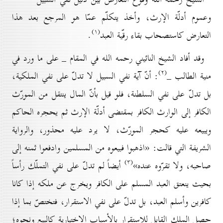
وعموم أدلّة الإرث، وأخذ يتكلّم عمّا هو المرجع بعد هذا
(۱)
التعارض كاستصحاب بقاء رقّية العبد
.
وقد أفاد الشيخ النائيني رحمه الله في المقام _ على ما ورد في
(۲)
منية الطالب _
: أنّ آية نفي السبيل لا تدلّ على نفي الملكية،
بل تدلّ على نفي السلطنة، فلو قيل بأنّ المال ينتقل من المورّث
الكافر إلى الوارث الكافر بمقتضى أدلّة الإرث ثم يحجره الحاكم
ويبيعه عليه كحجر المورّث، لا يرد عليه محذور، والرواية
الشريفة التي قالت: «اذهبوا فبيعوه من المسلمين وادفعوا ثمنه إلى
(۳)
صاحبه، ولا تقرّوه عنده»
أيضاً لم تدلّ على نفي التملّك رأساً
بحيث ينعتق العبد المسلم على الكافر ويخرج عن ملكه إذا كانا
كافرين وأسلم العبد، بل تدلّ على نفي الاستقرار، فتختصّ بما إذا
حصل الملك القابل للاستقرار بالأسباب الاختيارية كالبيع ونحوه؛