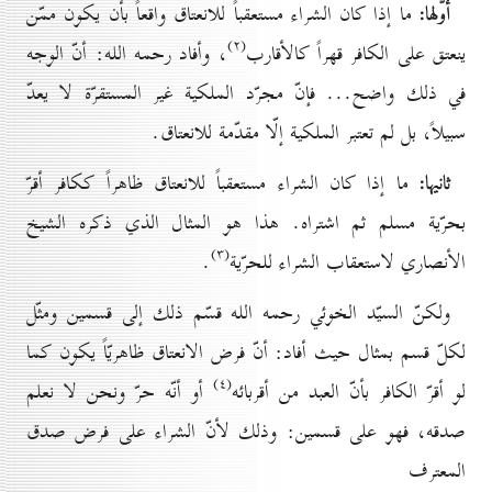
أوّلها:
ما إذا كان الشراء مستعقباً للانعتاق واقعاً بأن يكون ممّن
(۲)
ينعتق على الكافر قهراً كالأقارب
، وأفاد رحمه الله: أنّ الوجه
في ذلك واضح... فإنّ مجرّد الملكية غير المستقرّة لا يعدّ
سبيلاً، بل لم تعتبر الملكية إلّا مقدّمة للانعتاق.
ثانيها:
ما إذا كان الشراء مستعقباً للانعتاق ظاهراً ككافر أقرّ
بحرّية مسلم ثم اشتراه. هذا هو المثال الذي ذكره الشيخ
(۳)
الأنصاري لاستعقاب الشراء للحرّية
.
ولكنّ السيّد الخوئي رحمه الله قسّم ذلك إلى قسمين ومثّل
لكلّ قسم بمثال حيث أفاد: أنّ فرض الانعتاق ظاهريّاً يكون كما
(٤)
لو أقرّ الكافر بأنّ العبد من أقربائه
أو أنّه حرّ ونحن لا نعلم
صدقه، فهو على قسمين: وذلك لأنّ الشراء على فرض صدق
المعترف