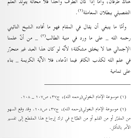
هناك طرفان، وأمّا إذا كان الطرف واحداً فلا محالة يتولّد العلم
(۲)
التفصيلي ببطلان المعاملة
.
وأمّا ما ينبغي أن يقال في المقام فهو ما أفاده الشيخ النائيني
(۳)
رحمه الله _ على ما ورد في منية الطالب
_ من أنّ علمنا
الإجمالي هنا لا يخلق مشكلة؛ لأنّه لو كان هذا العبد غير متحرّر
في علم الله لكذب الكافر فيما ادّعاه، فلا الآية الكريمة _ بناء
على تمامية
(۱) موسوعة الإمام الخوئي(رحمه الله)، ج۳۷، ص۲٠۷ _ ۲٠۸.
(۲) موسوعة الإمام الخوئي(رحمه الله)، ج۳۷، ص۲٠۸. وقد وقع السهو
من المقرّر أو من القلم أو من الطبّاع في ترك إرجاع هذا المقطع إلى تفسير
الأمر بالتأمّل.