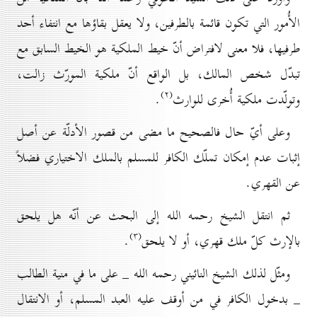
الأُمور التي تكون قائمة بالطرفين، ولا يعقل بقاؤها مع انتفاء أحد
طرفيها، فلا معنى لافتراض أنّ خيط الملكية هو الخيط السابق مع
تبدّل شخص المالك، بل الواقع أنّ ملكية المورّث زالت،
(۲)
وتولّدت ملكية أُخرى للوارث
.
وعلى أيّ حال فالصحيح ما مضى من قصور الأدلّة عن أصل
إثبات عدم إمكان تملّك الكافر للمسلم بالملك الاختياري فضلاً
عن القهري.
ثم انتقل الشيخ رحمه الله إلى البحث عن أنّه هل يلحق
(۳)
بالإرث كلّ ملك قهري، أو لا يلحق
.
ومثّل لذلك الشيخ النائيني رحمه الله _ على ما في منية الطالب
_ بدخول الكافر في من أوقف عليه العبد المسلم، أو الانتقال