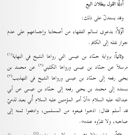
أدلّة القول ببطلان البيع
وقد يستدلّ على ذلك:
أوّلاً:
بدعوى تسالم الفقهاء من أصحابنا وإجماعهم على عدم
جواز نقله إلى الكافر.
(۱)
وثانياً:
برواية حمّاد بن عيسى التي رواها الشيخ في النهاية
(۲)
مرسلاً عن حمّاد بن عيسى ورواها الكليني
عن محمد بن
(۳)
يحيى رفعه إلى حمّاد بن عيسى ورواها الشيخ في التهذيب
بسنده إلى محمد بن يحيى رفعه إلى حمّاد بن عيسى عن أبي
عبدالله عليه السلام «أنّ أمير المؤمنين عليه السلام أُتي بعبد لذميّ
قد أسلم فقال: اذهبوا فبيعوه من المسلمين، وادفعوا ثمنه إلى
صاحبه، ولا تقرّوه عنده».
(٤)