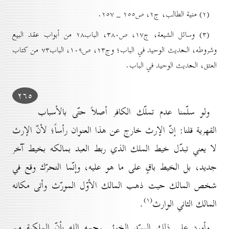
(۲) منية الطالب، ج۲، ص۲٥٥ _ ۲٥۷.
(۳) وسائل الشيعة، ج۱۷، ص۳۸٠، الباب۲۸ من أبواب عقد البيع
وشروطه، الحديث الوحيد في الباب؛ وج۲۳، ص۱٠۹، الباب۷۳ من كتاب
العتق، الحديث الوحيد في الباب.
۲٦٥
ولو سلّمنا عدم تملّك الكافر أصلاً حتّى بالأسباب
القهرية قلنا: إنّ الإرث خارج عن هذا العنوان رأساً؛ لأنّ الإرث
لا يعني تبدّل خيط الملك الذي ربط العبد بمالكه بخيط آخر
جديد، بل الخيط باقٍ على ما هو عليه، وإنّما التحرّك وقع في
شخص المالك حيث ذهب المالك الأوّل المورّث وأتى مكانه
(۱)
المالك الثاني الوارث
.
وأورد على ذلك السيّد الخوئي رحمه الله بأنّ الملكية من