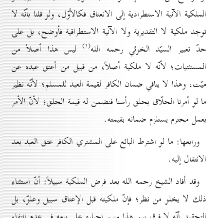
الملكية الآنية الاستطرادية إلى الانعتاق فكالأوّل، ولو قلنا بأنّه لا
توجد ملكية لا التقديرية ولا الآنية الاستطراقية فأوضح، بل على
(۱)
حدّ تعبير السيّد الخوئي رحمه الله
ليس هذا أصلاً من
المستثنيات؛ لأنّه لا ملكية أصلاً، من قبيل من أعتق عبده عن
ميّت، وهذا لا ينافي ضمان الكافر لقيمة العبد للمسلم؛ لأنّه نظير
ما لو أمرنا الحلّاق بحلق رأسنا فنضمن له قيمة الحلق؛ لأنّ الأمر
بعمل محترم يستلزم ضمانه بقيمته.
ورابعها: ما لو اشترط البائع على المشتري الكافر عتق العبد بعد
الانتقال إليه.
وقد أفاد الشيخ رحمه الله بعد فرض الملكية سبيلاً: أنّ استثناء
ذلك لا يخلو من نظر؛ فإنّ ملكيته قبل الإعتاق سبيل وعلوّ، بل
التحقيق أنّه لا فرق بين هذا وبين إجباره على بيعه في عدم انتفاء