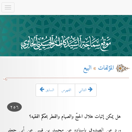
المؤلفات
»
البيع
التـالـي
الفهرس
السابق
۲٥٦
هل يمكن إثبات هلال الحجّ والصيام والفطر بحكم الفقيه؟
ورد عن الصدوق بإسناده عن محمد بن قيس عن أبي جعفر