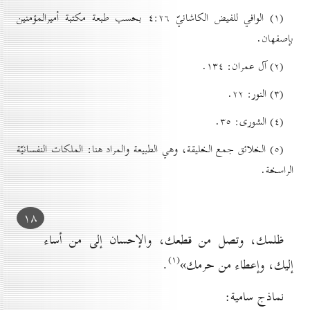
(۱) الوافي للفيض الكاشانيّ ٤:۲٦ بحسب طبعة مكتبة أميرالمؤمنين
بإصفهان.
(۲) آل عمران: ۱۳٤.
(۳) النور: ۲۲.
(٤) الشورى: ۳٥.
(٥) الخلائق جمع الخليقة، وهي الطبيعة والمراد هنا: الملكات النفسانيّة
الراسخة.
۱۸
ظلمك، وتصل من قطعك، والإحسان إلى من أساء
(۱)
إليك، وإعطاء من حرمك»
.
نماذج سامية: