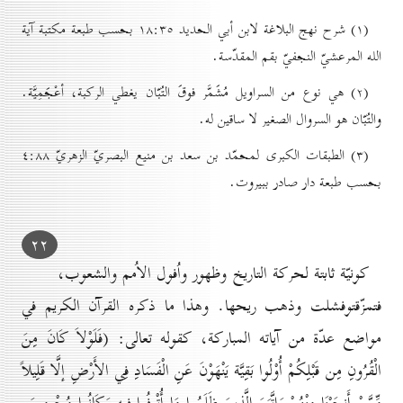
(۱) شرح نهج البلاغة لابن أبي الحديد ۱۸:۳٥ بحسب طبعة مكتبة آية
الله المرعشيّ النجفيّ بقم المقدّسة.
(۲) هي نوع من السراويل مُشَمَّر فوقَ التُبّان يغطي الركبة، أعْجَمِيَّة.
والتُبّان هو السروال الصغير لا ساقين له.
(۳) الطبقات الكبرى لمحمّد بن سعد بن منيع البصريّ الزهريّ ٤:۸۸
بحسب طبعة دار صادر ببيروت.
۲۲
كونيّة ثابتة لحركة التاريخ وظهور واُفول الاُمم والشعوب،
فتمزّقتوفشلت وذهب ريحها. وهذا ما ذكره القرآن الكريم في
مواضع عدّة من آياته المباركة، كقوله تعالى:
(
فَلَوْلاَ كَانَ مِنَ
الْقُرُونِ مِن قَبْلِكُمْ أُوْلُوا بَقِيَّة يَنْهَوْنَ عَنِ الْفَسَادِ فِي الأَرْضِ إلَّا قَلِيلاً