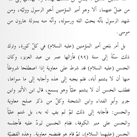
من ضلّ عنهما، ألا وهو أمير المؤمنين
أخو الرسول ووليّه، ومن
شهد الرسول بأنّه يحبّ الله ورسوله، وأنّه منه بمنزلة هارون من
موسى.
بل أمر بلعن أمير المؤمنين (عليه السلام) في كلّ كورة، وترك
ذلك سنّةً إلى سنة (۹۹) فأزالها عمر بن عبد العزيز، وكان
الحسن (عليه السلام) قد شرط على معاوية إذا اصطلحا شروطاً
منها أن لا يشتم أباه، فلم يجبه إلى هذه وأجابه إلى ما سواها،
فطلب الحسن أن لا يشتم عليّاً وهو يسمع، قال ابن الأثير وابن
جرير وأبو الفداء وابن الشحنة وكلّ من ذكر صلح معاوية
والحسن: فأجابه إلى ذلك ثمّ لم يفِ له به، بل شتم عليّاً
والحسن على منبر الكوفة، فقام الحسين ليردّ عليه فأجلسه
الحسن (عليهما السلام)، ثمّ قام هو ففضح معاوية. وهذه القضيّة