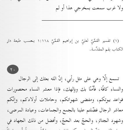
ولا غرب سمعت بمخرجي هذا أو لم
(۱) تفسير القمّيّ لعليّ بن إبراهيم القمّيّ ۱:۱۱۸ بحسب طبعة دار
الكتاب بقم المقدّسة.
۲٠
تسمع إلّا وهي على مثل رأيي، إنّ الله بعثك إلى الرجال
والنساء كافّة، فآمنّا بك وبإ
ل
هك، فإذا معشر النساء محصورات
قواعد بيوتكم، ومفضى شهواتكم، وحاملات أولادكم، وإنّكم
معاشر الرجال فضّلتم علينا بالجمع والجماعات، وعيادة المرضى،
وشهود الجنائز، والحجّ بعد الحجّ، وأفضل من ذلك الجهاد في