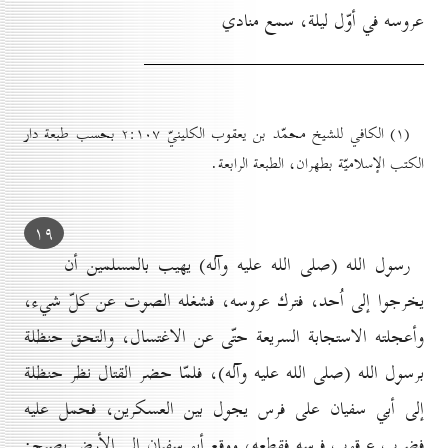
عروسه في أوّل ليلة، سمع منادي
(۱) الكافي للشيخ محمّد بن يعقوب الكلينيّ ۲:۱٠۷ بحسب طبعة دار
الكتب الإسلاميّة بطهران، الطبعة الرابعة.
۱۹
رسول الله (صلى الله عليه وآله) يهيب بالمسلمين أن
يخرجوا إلى اُحد، فترك عروسه، فشغله الصوت عن كلّ شيء،
وأعجلته الاستجابة السريعة حتّى عن الاغتسال، والتحق حنظلة
برسول الله (صلى الله عليه وآله)، فلمّا حضر القتال نظر حنظلة
إلى أبي سفيان على فرس يجول بين العسكرين، فحمل عليه
فضرب عرقوب فرسه فقطعه، ووقع أبو سفيان إلى الأرض يصيح: