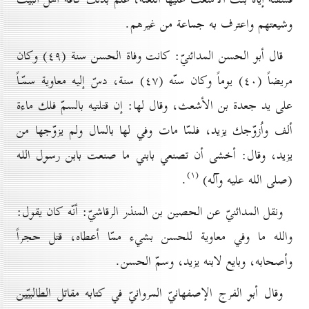
وشيعتهم واعترف به جماعة من غيرهم.
قال أبو الحسن المدائنيّ: كانت وفاة الحسن سنة (٤۹) وكان
مريضاً (٤٠) يوماً وكان سنّه (٤۷) سنة، دسّ إليه معاوية سمّـاً
على يد جعدة بن الأشعث، وقال لها: إن قتلتيه بالسمّ فلك ماءة
ألف واُزوّجك يزيد، فلمّا مات وفي لها بالمال ولم يزوّجها من
يزيد، وقال: أخشى أن تصنعي بابني ما صنعت بابن رسول الله
(۱)
(صلى الله عليه وآله)
.
ونقل المدائنيّ عن الحصين بن المنذر الرقاشيّ: أنّه كان يقول:
والله ما وفي معاوية للحسن بشيء ممّا أعطاه، قتل حجراً
وأصحابه، وبايع لابنه يزيد، وسمّ الحسن.
وقال أبو الفرج الإصفهانيّ المروانيّ في كتابه مقاتل الطالبيّين