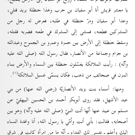
يا معشر قريش أنا أبو سفيان بن حرب وهذا حنظلة يريد قتلي،
وعدا أبو سفيان ومرّ حنظلة في طلبه، فعرض له رجل من
المشركين فطعنه، فمشى إلى المشرك في طعنه فضربه فقتله،
وسقط حنظلة إلى الأرض بين حمزة وعمرو بن الجموح وعبدالله
بن حزام وجماعة من الأنصار،
فقال رسول الله
(صلى الله عليه
وآله)
: رأيت الملائكة يغسّلون حنظلة بين السماء والأرض
بماء
(۱)
المزن في صحائف من ذهب، فكان يسمّى غسيل الملائكة
.
ومنها: أسماء بنت يزيد الأنصاريّة (رضي الله عنها) من بني
عبد الأشهل، فقد روى أبوبكر أحمد بن الحسين البيهقيّ عن
مسلم بن عبيد عنها أنّها أتت النبيّ (صلى الله عليه وآله) وهو بين
أصحابه، فقالت: بأبي أنت واُمّي يا رسول الله، أنا وافدة النساء
إليك وأعلم ـ نفسي لك الفداء ـ أنّه ما من امرأة كانت في شرق