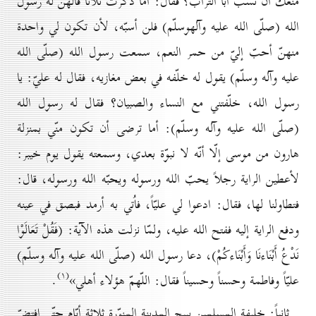
منعك أن تسبّ أبا التراب؟ فقال: أما ذكرت ثلاثاً قالهنّ له رسول
الله (صلّى الله عليه وآلهوسلّم) فلن أسبّه، لأن تكون لي واحدة
منهنّ أحبّ إليّ من حمر النعم، سمعت رسول الله (صلّى الله
عليه وآله وسلّم) يقول له خلّفه في بعض مغازيه، فقال له عليّ: يا
رسول الله، خلّفتني مع النساء والصبيان؟ فقال له رسول الله
(صلّى الله عليه وآله وسلّم): أما ترضى أن تكون منّي بمنزلة
هارون من موسى إلّا أنّه لا نبوّة بعدي، وسمعته يقول يوم خيبر:
لأعطين الراية رجلاً يحبّ الله ورسوله ويحبّه الله ورسوله، قال:
فتطاولنا لها، فقال: ادعوا لي عليّاً، فاُتي به أرمد فبصق في عينه
ودفع الراية إليه ففتح الله عليه، ولمّا نزلت هذه الآية:
(
فَقُلْ تَعَالَوْا
نَدْعُ أَبْنَاءنَا وَأَبْنَاءكُمْ
)
، دعا رسول الله (صلّى الله عليه وآله وسلّم)
(۱)
عليّاً وفاطمة وحسناً وحسيناً فقال: اللّهمّ هؤلاء أهلي»
.
ثانياً:
خليفة المسلمين يبيح المدينة المنوّرة ثلاثة أيّام حتّى افتضّ