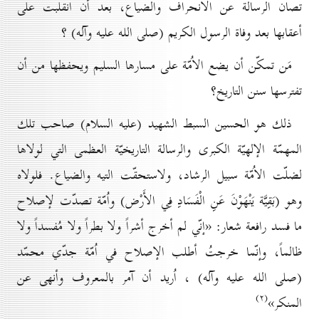
تصان الرسالة عن الانحراف والضياع، بعد أن انقلبت على
أعقابها بعد وفاة الرسول الكريم (صلى الله عليه وآله) ؟
مَن تمكّن أن يضع الاُمّة على مسارها السليم ويحفظها من أن
تفترسها سنن التاريخ؟
ذلك هو الحسين السبط الشهيد
(عليه السلام)
صاحب تلك
المهمّة الإلهيّة الكبرى
والرسالة التاريخيّة العظمى التي لولاها
لضلّت الاُمّة سبيل الرشاد، ولاستحقّت التيه والضياع. فلولاه
وهو
(
بَقِيَّة يَنْهَوْنَ عَنِ الْفَسَادِ فِي الأَرْض
)
واُمّة تصدّت لإصلاح
ما فسد رافعة شعار: «إنّي لم أخرج أشراً ولا بطراً ولا مُفسداً ولا
ظالماً، وإنّما خرجتُ أطلب الإصلاح في اُمّة
جدّي محمّد
(صلى الله عليه وآله)
، اُريد أن آمر بالمعروف وأنهى عن
(۲)
المنكر»