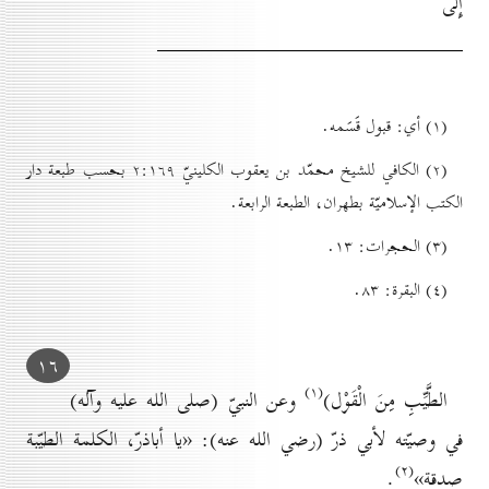
إِلَى
(۱) أي: قبول قَسَمه.
(۲) الكافي للشيخ محمّد بن يعقوب الكلينيّ ۲:۱٦۹ بحسب طبعة دار
الكتب الإسلاميّة بطهران، الطبعة الرابعة.
(۳) الحجرات: ۱۳.
(٤) البقرة: ۸۳.
۱٦
(۱)
الطَّيِّبِ مِنَ الْقَوْل
)
وعن النبيّ (صلى الله عليه وآله)
في وصيّته لأبي ذرّ (رضي الله عنه): «يا أباذرّ، الكلمة الطيّبة
(۲)
صدقة»
.