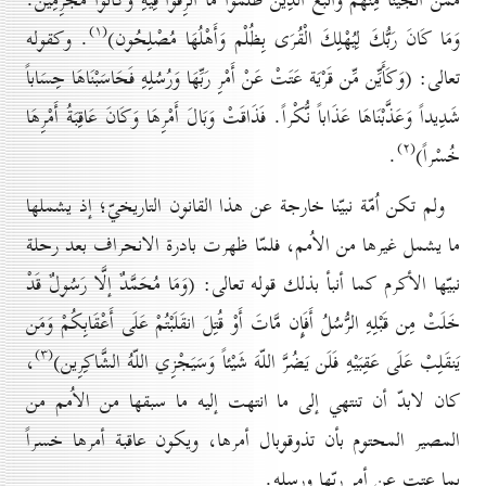
مِّمَّنْ أَنجَيْنَا مِنْهُمْ وَاتَّبَعَ الَّذِينَ ظَلَمُوا مَا أُتْرِفُوا فِيهِ وَكَانُوا مُجْرِمِينَ.
(۱)
وَمَا كَانَ رَبُّكَ لِيُهْلِكَ الْقُرَى بِظُلْم وَأَهْلُهَا مُصْلِحُون
)
. وكقوله
تعالى:
(
وَكَأَيِّن مِّن
قَرْيَة عَتَتْ عَنْ أَمْرِ رَبِّهَا وَرُسُلِهِ فَحَاسَبْنَاهَا حِسَاباً
شَدِيداً وَعَذَّبْنَاهَا عَذَاباً نُّكْراً. فَذَاقَتْ وَبَالَ أَمْرِهَا وَكَانَ عَاقِبَةُ أَمْرِهَا
(۲)
خُسْراً
)
.
ولم تكن اُمّة نبيّنا خارجة عن هذا القانون التاريخيّ؛ إذ يشملها
ما يشمل غيرها من الاُمم، فلمّا ظهرت بادرة الانحراف بعد رحلة
نبيّها الأكرم كما أنبأ بذلك قوله تعالى:
(
وَمَا مُحَمَّدٌ إلَّا رَسُولٌ قَدْ
خَلَتْ مِن قَبْلِهِ الرُّسُلُ أَفَإِن مَّاتَ أَوْ قُتِلَ انقَلَبْتُمْ عَلَى أَعْقَابِكُمْ وَمَن
(۳)
يَنقَلِبْ عَلَى عَقِبَيْهِ فَلَن يَضُرَّ اللّهَ شَيْئاً وَسَيَجْزِي اللّهُ الشَّاكِرِين
)
،
كان لابدّ أن
تنتهي إلى ما انتهت إليه ما سبقها من الاُمم من
المصير المحتوم بأن تذوقوبال أمرها، ويكون
عاقبة أمرها خسراً
بما عتت عن أمر ربّها ورسله.