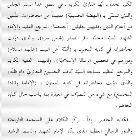
الكبير تجده ـ أيّها القارئ الكريم ـ في سطور هذا السفر الجليل
والذي تسمّى بـ (النهضة الحسينيّة) مقتبساً من محاضرات علَمين
من أعلام الدين وفقيهين جليلين: أحدهما: المرجع الفقيد والإمام
الشهيد السيّد محمّد باقر الصدر (قدس سره)، والذي دوّنت
محاضراته في كتابه المعنون بـ (أئمّة أهل البيت (عليهم السلام)
ودورهم في تحصين الرسالة الإسلاميّة). وثانيهما: الفقيه الكريم
والمرجع العظيم سماحة السيّد كاظم الحسينيّ الحائريّ دام ظلّه،
والذي دوّنت محاضراته في كتابه المعنون بـ (الإمامة وقيادة
المجتمع) مع شيء من التصرّف في العبارة بما يناسب حال كتابنا
الحاضر.
فكتابنا الحاضر ـ إذاً ـ يركّز الكلام على الملحمة التاريخيّة
والدور الرساليّ العظيم الذي تبنّاه الإمام الشهيد والسبط الرشيد