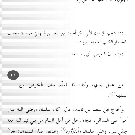
(۱) شعب الإيمان لأبي بكر أحمد بن الحسين البيهقيّ ٦:۲٤٠ بحسب
طبعة دار الكتب العلميّة ببيروت.
(۲) يسفّ الخوص، أي: ينسجه.
۲۱
من عمل يدي، وكان قد تعلّم سفّ الخوص من
(۱)
المدينة
.
وأخرج ابن سعد عن ثابت، قال: كان سلمان
(رضي الله عنه)
أميراً على
المدائن، فجاء رجل من أهل الشام من
بني تيم الله معه
(۲)
حِمْل تين، وعلى سلمان
وأندَرْوَرد
وعباءة، فقال لسلمان: تعالَ