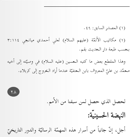
(۱) المصدر السابق: ٤۹.
(۲) مكاتيب الأئمّة (عليهم السلام) لعلي أحمدي ميانجي ۳:۱۱٤
بحسب طبعة دار الحديث بقم.
وهذا المقطع بعض ما كتبه الحسين (عليه السلام) في وصيّته إلى أخيه
محمّد بن عليّ المعروف بابن الحنفيّة عندما أراد الخروج إلى كربلاء.
۲۸
لحصل الذي حصل لمن سبقنا من الاُمم.
النهضة الحسينيّة:
أجل، إنّ جانباً من أسرار هذه المهمّة الرساليّة والدور التاريخيّ