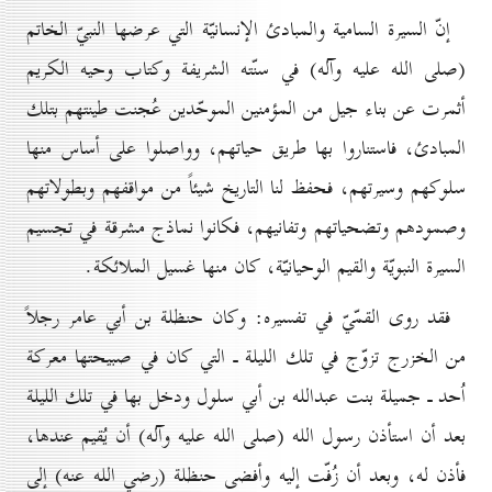
إنّ السيرة السامية والمبادئ الإنسانيّة التي عرضها النبيّ الخاتم
(صلى الله عليه وآله) في سنّته الشريفة وكتاب وحيه الكريم
أثمرت عن بناء جيل من المؤمنين الموحّدين عُجنت طينتهم بتلك
المبادئ، فاستناروا بها طريق حياتهم، وواصلوا على أساس منها
سلوكهم وسيرتهم، فحفظ لنا التاريخ شيئاً من مواقفهم وبطولاتهم
وصمودهم وتضحياتهم وتفانيهم، فكانوا نماذج مشرقة في تجسيم
السيرة النبويّة والقيم الوحيانيّة، كان منها غسيل الملائكة.
فقد روى القمّيّ في تفسيره: وكان حنظلة بن أبي عامر رجلاً
من الخزرج تزوّج في تلك الليلة ـ التي كان في صبيحتها معركة
اُحد ـ جميلة بنت عبدالله بن أبي سلول ودخل بها في تلك الليلة
بعد أن استأذن رسول الله (صلى الله عليه وآله) أن يُقيم عندها،
فأذن له، وبعد أن زُفّت إليه وأفضى حنظلة (رضي الله عنه) إلى