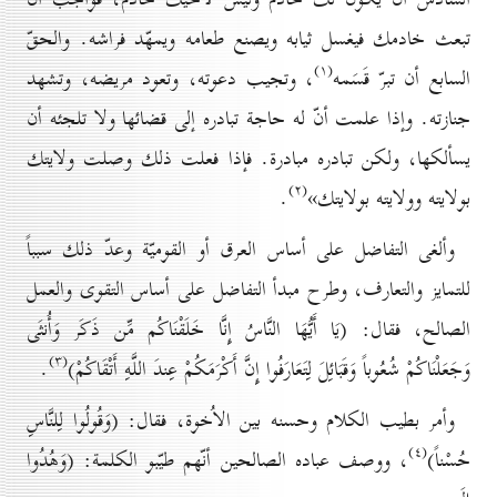
تبعث خادمك فيغسل ثيابه ويصنع طعامه ويمهّد فراشه. والحقّ
(۱)
السابع أن تبرّ قَسَمه
، وتجيب دعوته، وتعود مريضه، وتشهد
جنازته. وإذا علمت أنّ له حاجة تبادره إلى قضائها ولا تلجئه أن
يسألكها، ولكن تبادره مبادرة. فإذا فعلت ذلك وصلت ولايتك
(۲)
بولايته وولايته بولايتك»
.
وألغى التفاضل على أساس العرق أو القوميّة وعدّ ذلك سبباً
للتمايز والتعارف، وطرح مبدأ التفاضل على أساس التقوى والعمل
الصالح، فقال:
(
يَا أَيُّهَا النَّاسُ إِنَّا خَلَقْنَاكُم مِّن ذَكَر وَأُنثَى
(۳)
وَجَعَلْنَاكُمْ شُعُوباً وَقَبَائِلَ لِتَعَارَفُوا إِنَّ أَكْرَمَكُمْ عِندَ اللَّهِ أَتْقَاكُمْ
)
.
وأمر بطيب الكلام وحسنه بين الاُخوة، فقال:
(
وَقُولُوا لِلنَّاسِ
(٤)
حُسْناً
)
، ووصف عباده الصالحين أنّهم طيّبو الكلمة:
(
وَهُدُوا