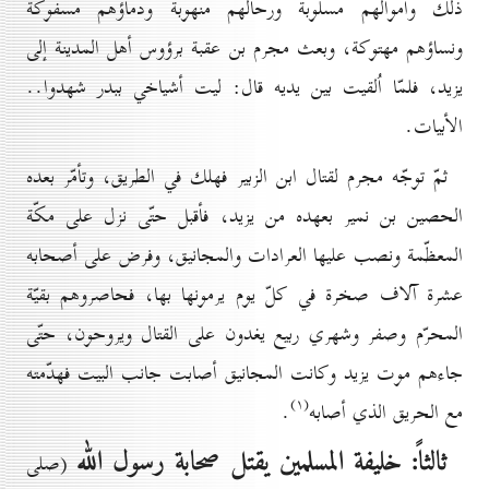
ذلك وأموالهم مسلوبة ورحالهم منهوبة ودماؤهم
مسفوكة
ونساؤهم مهتوكة، وبعث مجرم بن عقبة برؤوس أهل المدينة إلى
يزيد، فلمّا اُلقيت بين يديه قال: ليت أشياخي ببدر شهدوا..
الأبيات.
ثمّ توجّه مجرم لقتال ابن الزبير فهلك في الطريق، وتأمّر بعده
الحصين بن نمير بعهده من يزيد، فأقبل حتّى نزل على مكّة
المعظّمة ونصب عليها العرادات والمجانيق، وفرض على أصحابه
عشرة آلاف
صخرة في كلّ يوم يرمونها بها،
فحاصروهم بقيّة
المحرّم وصفر وشهري ربيع يغدون على القتال ويروحون، حتّى
جاءهم موت يزيد وكانت المجانيق أصابت جانب البيت فهدّمته
(۱)
مع الحريق الذي أصابه
.
ثالثاً:
خليفة المسلمين يقتل صحابة رسول الله
(صلى