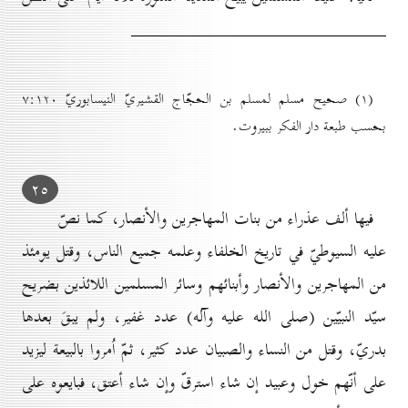
(۱) صحيح مسلم لمسلم بن الحجّاج القشيريّ النيسابوريّ ۷:۱۲٠
بحسب طبعة دار الفكر ببيروت.
۲٥
فيها ألف عذراء من بنات المهاجرين والأنصار، كما نصّ
عليه السيوطيّ
في تاريخ الخلفاء وعلمه جميع الناس، وقتل يومئذ
من المهاجرين والأنصار وأبنائهم وسائر المسلمين اللائذين بضريح
سيّد النبيّين (صلى الله عليه وآله)
عدد غفير، ولم يبقَ بعدها
بدريّ، وقتل من النساء والصبيان
عدد كثير، ثمّ اُمروا بالبيعة ليزيد
على أنّهم خول وعبيد إن شاء استرقّ وإن شاء أعتق، فبايعوه على