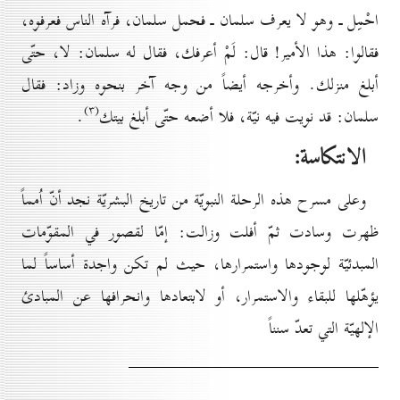
احْمِل ـ وهو لا يعرف سلمان ـ
فحمل سلمان، فرآه الناس فعرفوه،
فقالوا: هذا الأمير! قال: لَمْ
أعرفك، فقال له سلمان: لا، حتّى
أبلغ منزلك. وأخرجه أيضاً
من وجه آخر بنحوه وزاد: فقال
(۳)
سلمان: قد نويت فيه نيّة، فلا أضعه حتّى أبلغ بيتك
.
الانتكاسة:
وعلى مسرح هذه الرحلة النبويّة من تاريخ البشريّة نجد أنّ اُمماً
ظهرت وسادت ثمّ أفلت وزالت: إمّا لقصور في المقوّمات
المبدئيّة لوجودها واستمرارها، حيث لم تكن واجدة أساساً لما
يؤهّلها للبقاء والاستمرار، أو لابتعادها وانحرافها عن المبادئ
الإلهيّة التي تعدّ سنناً