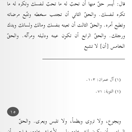
قال: أيسر حقّ منها أن تحبّ له ما تحبّ لنفسك وتكره له ما
تكره لنفسك. والحقّ الثاني أن تجتنب سخطه وتتّبع مرضاته
وتطيع أمره. والحقّ الثالث أن تعينه بنفسك ومالك ولسانك ويدك
ورجلك. والحقّ الرابع أن تكون عينه ودليله ومرآته. والحقّ
الخامس
[
أن
]
لا تشبع
(۱) آل عمران: ۱٠۳.
(۲) التوبة: ۷۱.
۱٥
ويجوع، ولا تروى ويظمأ، ولا تلبس ويعرى. والحقّ
السادس أن يكون لك خادم وليس لأخيك خادم، فواجب أن