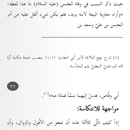
حيث ذكر السبب في وفاة الحسن (عليه السلام) ما هذا لفظه:
«وأراد معاوية البيعة لابنه يزيد، فلم يكن شيء أثقل عليه من أمر
الحسن بن عليّ وسعد بن
(۱) شرح نهج البلاغة لابن أبي الحديد ۱٦:۱۱ بحسب طبعة مكتبة آية
الله المرعشيّ النجفيّ بقم المقدّسة.
۲۷
(۱)
أبي وقّاص، فدسّ إليهما سمّـاً فماتا منه»
.
مواجهة للانتكاسة:
إذاً كيف تأتّى للاُمّة هذه أن تنجو من الاُفول والزوال، وأن