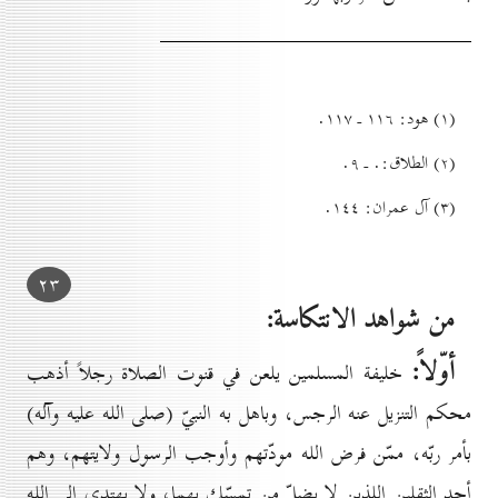
(۱) هود: ۱۱٦ ـ ۱۱۷.
(۲) الطلاق:. ـ ۹.
(۳) آل عمران: ۱٤٤.
۲۳
من شواهد الانتكاسة:
أوّلاً:
خليفة المسلمين يلعن في قنوت الصلاة رجلاً أذهب
محكم التنزيل عنه الرجس، وباهل به النبيّ (صلى الله عليه وآله)
بأمر ربّه، ممّن فرض الله مودّتهم وأوجب الرسول ولايتهم، وهم
أحد الثقلين اللذين لا يضلّ
من تمسّك بهما، ولا يهتدي إلى الله