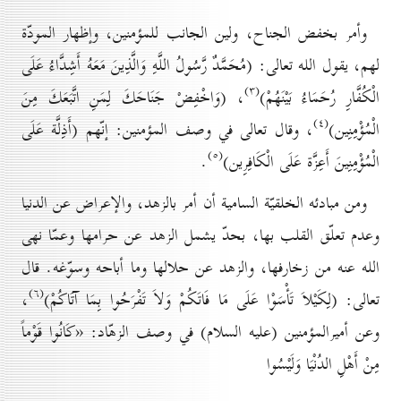
وأمر بخفض الجناح، ولين الجانب للمؤمنين، وإظهار المودّة
لهم، يقول
الله تعالى:
(
مُحَمَّدٌ رَّسُولُ اللَّهِ وَالَّذِينَ مَعَهُ أَشِدَّاءُ عَلَى
(۳)
الْكُفَّارِ رُحَمَاءُ بَيْنَهُمْ
)
،
(
وَاخْفِضْ جَنَاحَكَ
لِمَنِ اتَّبَعَكَ مِنَ
(٤)
الْمُؤْمِنِين
)
، وقال تعالى في وصف المؤمنين: إنّهم
(
أَذِلَّة عَلَى
(٥)
الْمُؤْمِنِينَ أَعِزَّة عَلَى الْكَافِرِين
)
.
ومن مبادئه الخلقيّة السامية أن أمر بالزهد، والإعراض عن الدنيا
وعدم تعلّق القلب بها، بحدّ يشمل الزهد عن حرامها وعمّا نهى
الله عنه من زخارفها، والزهد عن حلالها وما أباحه وسوّغه. قال
(٦)
تعالى:
(
لِكَيْلاَ تَأْسَوْا عَلَى مَا فَاتَكُمْ وَلاَ تَفْرَحُوا بِمَا آتَاكُمْ
)
،
وعن أميرالمؤمنين (عليه السلام) في وصف الزهّاد: «كَانُوا قَوْماً
مِنْ أَهْلِ الدُنْيَا وَلَيْسُوا