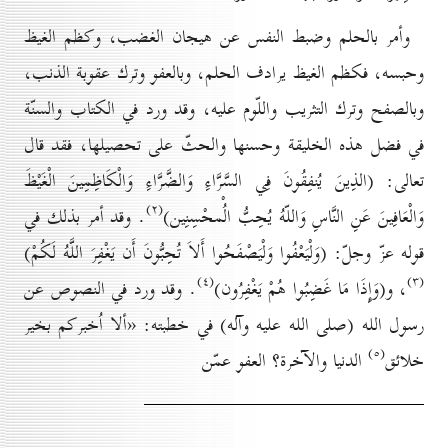
وأمر بالحلم وضبط النفس عن هيجان الغضب، وكظم الغيظ
وحبسه، فكظم الغيظ يرادف الحلم، وبالعفو وترك عقوبة الذنب،
وبالصفح وترك التثريب واللّوم عليه، وقد ورد في الكتاب والسنّة
في فضل هذه الخليقة وحسنها والحثّ على تحصيلها، فقد قال
تعالى:
(
الذِينَ يُنفِقُونَ فِي السَّرَّاءِ وَالضَّرَّاءِ وَالْكَاظِمِينَ الْغَيْظَ
(۲)
وَالْعَافِينَ عَنِ النَّاسِ وَاللّهُ يُحِبُّ الُْمحْسِنِين
)
. وقد أمر بذلك في
قوله عزّ وجلّ:
(
وَلْيَعْفُوا وَلْيَصْفَحُوا أَلاَ تُحِبُّونَ أَن يَغْفِرَ اللَّهُ لَكُمْ
)
(٤)
(۳)
، و
(
وَإِذَا مَا
غَضِبُوا هُمْ يَغْفِرُون
)
. وقد ورد في النصوص عن
رسول الله (صلى الله عليه وآله) في خطبته: «ألا اُخبركم بخير
(٥)
خلائق
الدنيا والآخرة؟ العفو عمّن