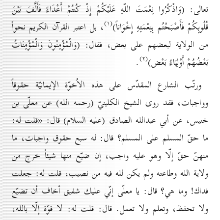
تعالى:
(
وَاذْكُرُوا نِعْمَتَ اللّهِ عَلَيْكُمْ إِذْ كُنتُمْ أَعْدَاءً فَأَلَّفَ بَيْنَ
(۱)
قُلُوبِكُمْ فَأَصْبَحْتُم بِنِعْمَتِهِ إِخْوَاناً
)
، بل اعتبر القرآن الكريم نحواً
من الولاية لبعضهم على بعض، فقال:
(
وَالْمُؤْمِنُونَ وَالْمُؤْمِنَاتُ
(۲)
بَعْضُهُمْ أَوْلِيَاءُ بَعْض
)
.
ورتّب الشارع المقدّس على هذه الاُخوّة الإيمانيّة حقوقاً
وواجبات، فقد روى الشيخ الكلينيّ (رحمه الله) عن معلّى بن
خنيس، عن أبي عبدالله الصادق (عليه السلام) قال: «قلت له:
ما حقّ المسلم على المسلم؟ قال: له سبع حقوق واجبات، ما
منهنّ حقّ إلّا وهو عليه واجب، إن ضيّع منها شيئاً خرج من
ولاية الله وطاعته ولم يكن لله فيه من نصيب، قلت له: جعلت
فداك! وما هي؟ قال: يا معلّى إنّي عليك شفيق أخاف أن تضيّع
ولا تحفظ، وتعلم ولا تعمل. قال: قلت له: لا قوّة إلّا بالله،