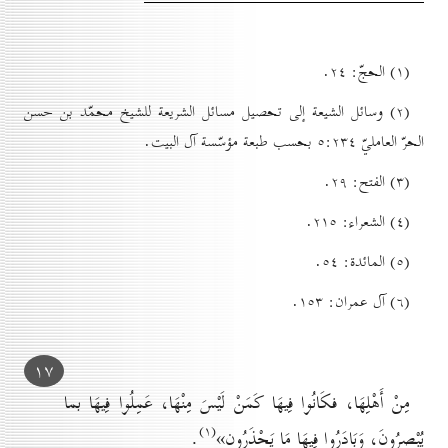
(۱) الحجّ: ۲٤.
(۲) وسائل الشيعة إلى تحصيل مسائل الشريعة للشيخ محمّد بن حسن
الحرّ العامليّ ٥:۲۳٤ بحسب طبعة مؤسّسة آل البيت.
(۳) الفتح: ۲۹.
(٤) الشعراء: ۲۱٥.
(٥) المائدة: ٥٤.
(٦) آل عمران: ۱٥۳.
۱۷
مِنْ أَهْلِهَا، فكَانُوا فِيهَا كَمَنْ لَيْسَ مِنْهَا، عَمِلُوا فِيهَا بما
(۱)
يُبْصِرُونَ، وَبَادَرُوا فِيهَا مَا يَحْذَرُون»
.