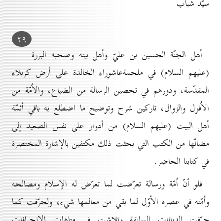
سيّد شباب
۲۹
أهل الجنّة الحسين بن عليّ وأهل بيته وصحبه البررة
(عليهم السلام) في ملحمةعاشوراء الخالدة على أرض كربلاء
المقدّسة، ودورهم في تحصين الرسالة من الضياع، والاُمّة من
الاُفول والزوال، تاركين شرح وتوضيح ما اضطلع به باقي أئمّة
أهل البيت (عليهم السلام) من أدوار على نفس الصعيد إلى
مضانّها من الكتب التي بحثت ذلك مكتفين بالإشارة المختصرة
في كتابنا الحاضر.
فلو أنّ اُمّة ورسالة تعرّضت لما تعرّض له الإسلام ومصالحه
واُمّته في عصره الأوّل لما بقي من معالمها شيء، ولحرّفت كما
حرّفت الديانات السابقة وتلاشت في متاهات الانحرافات