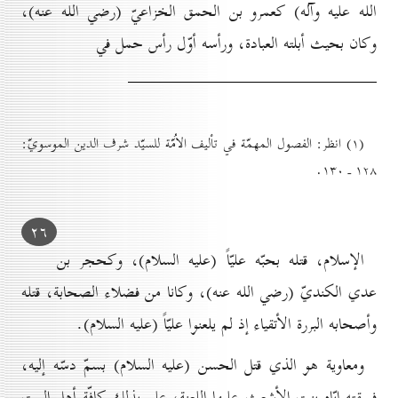
الله عليه وآله) كعمرو بن الحمق الخزاعيّ (رضي الله عنه)،
وكان بحيث أبلته العبادة، ورأسه أوّل رأس حمل في
(۱) انظر: الفصول المهمّة في تأليف الاُمّة للسيّد شرف الدين الموسويّ:
۱۲۸ ـ ۱۳٠.
۲٦
الإسلام، قتله بحبّه عليّاً
(عليه السلام)، وكحجر بن
عدي الكنديّ (رضي الله عنه)، وكانا من فضلاء الصحابة، قتله
وأصحابه البررة الأتقياء إذ لم يلعنوا عليّاً (عليه السلام).
ومعاوية هو الذي قتل الحسن (عليه السلام) بسمّ دسّه إليه،
فسقته إيّاه بنت الأشعث عليها اللعنة، علم بذلك كافّة أهل البيت