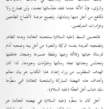
والرؤى، فإنّ الاُمّة عندما تفقد مقدّساتها تخمد، ولن تصارع ولا
تكافح من أجل
دينها ومبادئها، وتصبح عرضة لأطماع الطامعين
ومؤامرات المتربّصين.
فالحسين السبط (عليه السلام) بملحمته الخالدة وبدمه الطاهر
وتضحيته الفريدة بنفسه الزكيّة والخيرة من أهل بيته وصحبه أدام
للرسالة حياتها وللاُمّة وعيها ويقظة ضميرها وهيجان عاطفتها
وتحسّس وجدانها تجاه رسالتها ومقوّمات وجودها، لذا كان
الهدف المطلوب من وراء إعداد هذا الكتاب هو بيان معالم
وأهداف هذه النهضة المباركة والملحمة الخالدة التي سطّرها
سيّد شباب أهل الجنّة (عليه السلام).
أجل كان ما سطّره (عليه السلام) في نهضته الخالدة هو