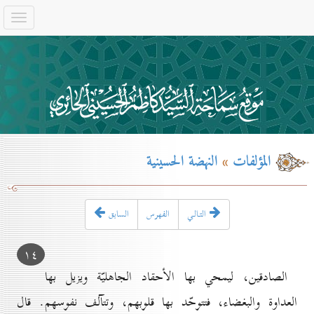
المؤلفات
»
النهضة الحسينية
التـالـي
الفهرس
السابق
۱٤
الصادقين، ليمحي بها الأحقاد الجاهليّة ويزيل بها
العداوة والبغضاء، فتتوحّد بها قلوبهم، وتتآلف نفوسهم. قال