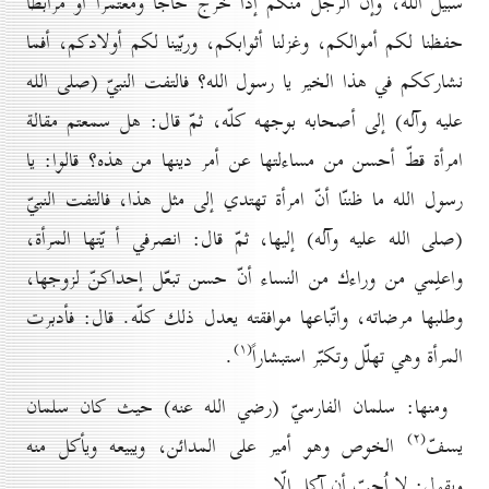
سبيل الله، وإنّ الرجل منكم إذا خرج حاجّاً ومعتمراً أو مرابطاً
حفظنا لكم أموالكم، وغزلنا أثوابكم، وربّينا لكم أولادكم، أفما
نشارككم في هذا الخير يا رسول الله؟ فالتفت النبيّ (صلى الله
عليه وآله) إلى أصحابه بوجهه كلّه، ثمّ قال: هل سمعتم مقالة
امرأة قطّ أحسن من مساءلتها عن أمر دينها من هذه؟ قالوا: يا
رسول الله ما ظننّا أنّ امرأة تهتدي إلى مثل هذا، فالتفت النبيّ
(صلى الله عليه وآله) إليها، ثمّ قال: انصرفي أ يّتها المرأة،
واعلِمي من وراءك من النساء أنّ حسن تبعّل إحداكنّ لزوجها،
وطلبها مرضاته، واتّباعها موافقته يعدل ذلك كلّه. قال: فأدبرت
(۱)
المرأة وهي تهلّل وتكبّر استبشاراً
.
ومنها: سلمان الفارسيّ (رضي الله عنه) حيث كان سلمان
(۲)
يسفّ
الخوص وهو أمير على المدائن، ويبيعه ويأكل منه
ويقول: لا اُحبّ أن آكل إلّا