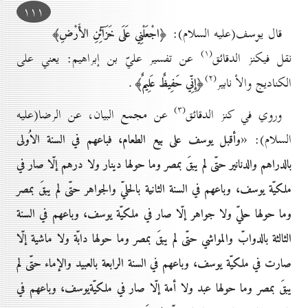
۱۱۱
قال يوسف(عليه السلام):
﴿اجْعَلْنِي عَلَى خَزَآئِنِ الأَرْضِ﴾
(۱)
نقل فيكنز الدقائق
عن تفسير عليّ بن إبراهيم: يعني على
(۲)
الكناديج والأ نابير
.
﴿إِنِّي حَفِيظٌ عَلِيمٌ﴾
(۳)
وروي في كنز الدقائق
عن مجمع البيان، عن الرضا(عليه
السلام): «
وأقبل
يوسف على بيع الطعام، فباعهم في السنة الاُولى
بالدراهم والدنانير حتّى لم يبقَ بمصر وما حولها دينار ولا درهم إلّا صار في
ملكيّة يوسف، وباعهم في السنة الثانية بالحليّ والجواهر حتّى لم يبقَ بمصر
وما حولها حليّ ولا جواهر إلّا صار في ملكيّة يوسف، وباعهم في السنة
الثالثة بالدوابّ والمواشي حتّى لم يبقَ بمصر وما حولها دابّة ولا ماشية إلّا
صارت في ملكيّة يوسف، وباعهم في السنة الرابعة بالعبيد والإماء حتّى لم
يبقَ بمصر وما حولها عبد ولا أمة إلّا صار في ملكيّةيوسف، وباعهم في