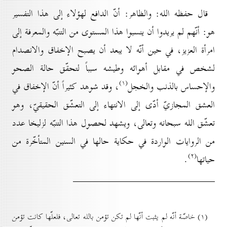
قال حفظه الله: والظاهر: أنّ الدافع لهؤلاء إلى هذا التفسير
هو: أنّهم لم يريدوا أن ينسبوا هذا المستوى من التنبّه والمعرفة إلى
امرأة العزيز، في حين أنّه لا يبعد أن يصبح الإخفاق والانصدام
لشخص في مقابل أهوائه وطيشه سبباً لتحقّق حالة الصحو
(۱)
والإحساس بالذنب والخجل
، وقد شوهد كثيراً أنّ الإخفاق في
العشق المجازيّ أدّى إلى الانتهاء إلى التعشّق الحقيقيّ، وهو
تعشّق الله سبحانه وتعالى، ويشهد لحصول هذا التنبّه لزليخا عدد
من الروايات الواردة في حكاية حالها في السنين المتأخّرة من
(۲)
حياتها
.
(۱) خاصّة أنّه لم يثبت أنّها لم تكن تؤمن بالله تعالى، فلعلّها كانت تؤمن