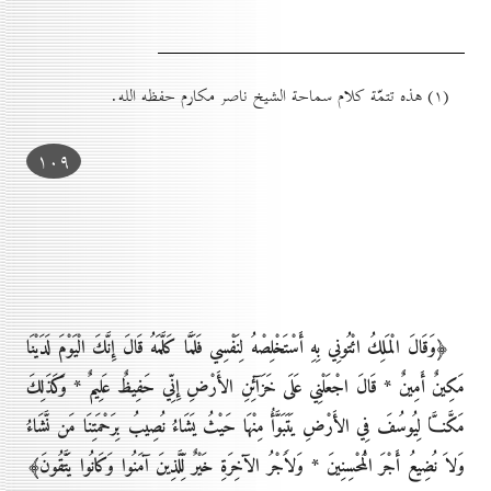
(۱) هذه تتمّة كلام سماحة الشيخ ناصر مكارم حفظه الله.
۱٠۹
﴿وَقَالَ الْمَلِكُ ائْتُونِي بِهِ أَسْتَخْلِصْهُ لِنَفْسِي فَلَمَّا كَلَّمَهُ قَالَ إِنَّكَ الْيَوْمَ لَدَيْنَا
مَكِينٌ أَمِينٌ * قَالَ اجْعَلْنِي عَلَى خَزَآئِنِ الأَرْضِ إِنِّي حَفِيظٌ عَلِيمٌ * وَكَذَلِكَ
مَكَّنـَّا لِيُوسُفَ فِي الأَرْضِ يَتَبَوَّأُ مِنْهَا حَيْثُ يَشَاءُ نُصِيبُ بِرَحْمَتِنَا مَن نَّشَاءُ
وَلاَ نُضِيعُ أَجْرَ الُْمحْسِنِينَ * وَلاََجْرُ الآخِرَةِ خَيْرٌ لِّلَّذِينَ آمَنُوا وَكَانُوا يَتَّقُونَ﴾