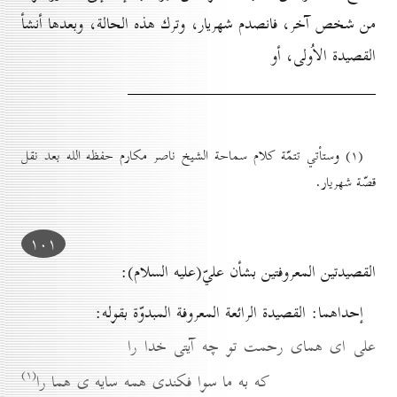
من شخص آخر، فانصدم شهريار، وترك هذه الحالة، وبعدها أنشأ
القصيدة الاُولى، أو
(۱) وستأتي تتمّة كلام سماحة الشيخ ناصر مكارم حفظه الله بعد نقل
قصّة شهريار.
۱٠۱
القصيدتين المعروفتين بشأن عليّ(عليه السلام):
إحداهما: القصيدة الرائعة المعروفة المبدوّة بقوله:
على اى هماى رحمت تو چه آيتى خدا را
(۱)
كه به ما سوا فكندى همه سايه ى هما را