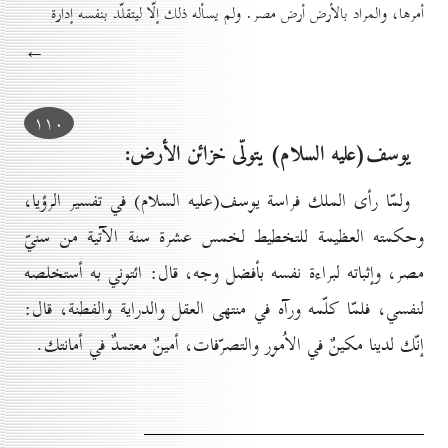
أمرها، والمراد بالأرض أرض مصر. ولم يسأله ذلك إلّا ليتقلّد بنفسه إدارة
←
۱۱٠
يوسف(عليه السلام) يتولّى خزائن الأرض:
ولمّا رأى الملك فراسة يوسف(عليه السلام) في تفسير الرؤيا،
وحكمته العظيمة للتخطيط لخمس عشرة سنة الآتية من سنيّ
مصر، وإثباته لبراءة نفسه بأفضل وجه، قال: ائتوني به أستخلصه
لنفسي، فلمّا كلّمه ورآه في منتهى العقل والدراية والفطنة، قال:
إنّك لدينا مكينٌ في الاُمور والتصرّفات، أمينٌ معتمدٌ في أمانتك.