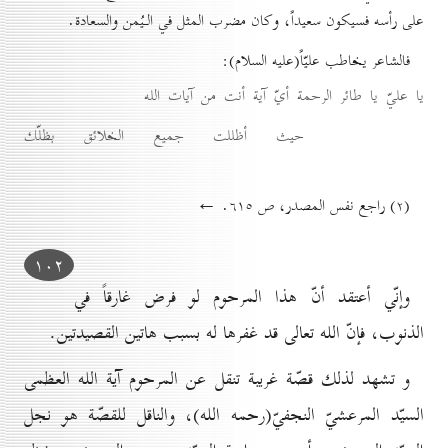
على رأسه فسيكون سعيداً، وكان مضرب المثل في الـيُمن والسعادة.
فالشاعر يخاطب عليّاً(عليه السلام):
يا عليّ يا طائر الرحمة أيّ آية أنت من آيات الله
حيث أظللت جميع الخلائق بظلّك
(۲) راجع نفس المصدر، ص ٦۱٥. ←
۱٠۲
وإنّي أعتقد أنّ هذا المرحوم لو فرض غارقاً في
الذنوب، فإنّ الله تعالى قد غفرها له بسبب هاتين القصيدتين.
و تشهد لذلك قصّة غريبة تنقل عن المرحوم آية الله العظمى
السيّد المرعشيّ النجفيّ(رحمه الله)، والناقل للقصّة هو نجل