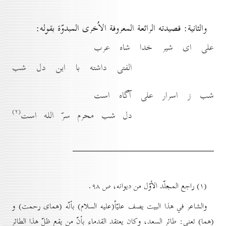
والثانية: قصيدته الرائعة المعروفة الاُخرى المبدوّة بقوله:
على اى شير خدا شاه عرب
الفتى داشته با اين دل شب
شب ز اسرار على آگاه است
(۲)
دل شب محرم سرّ الله است
(۱) راجع المجلّد الأوّل من ديوانه، ص ۹۸.
والشاعر في هذا البيت يصف عليّاً(عليه السلام) بأنّه (هماى رحمت) و
(هما) تعني: طائر السعد، وكان يعتقد القدماء بأنّ من يقع ظلّ هذا الطائر