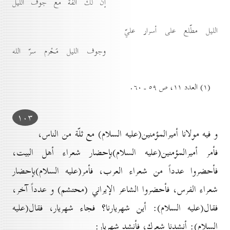
إنّ لك اُلفة مع جوف الليل
الليل مطّلع على أسرار عليّ
وجوف الليل مَحْرم سرّ الله
(۱) العدد ۱۱، ص ٥۹ ـ ٦٠.
۱٠۳
و فيه مولانا أميرالمؤمنين(عليه السلام) مع ثلّة من الناس،
فأمر أميرالمؤمنين(عليه السلام)بإحضار شعراء أهل البيت،
فأحضروا عدداً من شعراء العرب، فأمر(عليه السلام)بإحضار
شعراء الفرس، فأحضروا الشاعر الإيراني (محتشم) و عدداً آخر،
فقال(عليه السلام): أين شهريارنا؟ فجاء شهريار، فقال(عليه
السلام): أنشدنا شعرك، فأنشد شهريار: