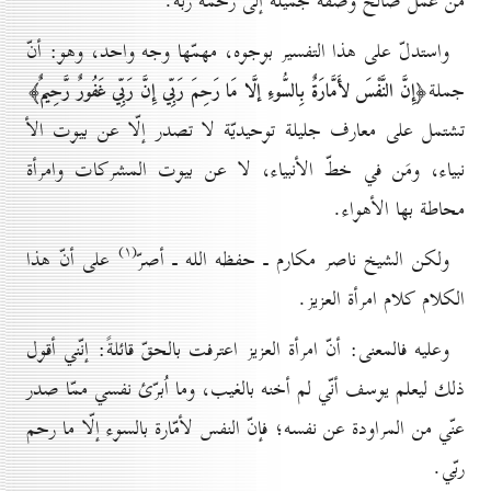
من عمل صالح وصفة جميلة إلى رحمة ربّه.
واستدلّ على هذا التفسير بوجوه، مهمّها وجه واحد، وهو: أنّ
جملة
﴿إِنَّ النَّفْسَ لأَمَّارَةٌ بِالسُّوءِ إلَّا مَا رَحِمَ رَبِّي إِنَّ رَبِّي غَفُورٌ رَّحِيمٌ﴾
تشتمل على معارف جليلة توحيديّة لا تصدر إلّا عن بيوت الأ
نبياء، ومَن في خطّ الأنبياء، لا عن بيوت المشركات وامرأة
محاطة بها الأهواء.
(۱)
ولكن الشيخ ناصر مكارم ـ حفظه الله ـ أصرّ
على أنّ هذا
الكلام كلام امرأة العزيز.
وعليه فالمعنى: أنّ امرأة العزيز اعترفت بالحقّ قائلةً: إنّني أقول
ذلك ليعلم يوسف أنّي لم أخنه بالغيب، وما اُبرّئ نفسي ممّا صدر
عنّي من المراودة عن نفسه؛ فإنّ النفس لأمّارة بالسوء إلّا ما رحم
ربّي.