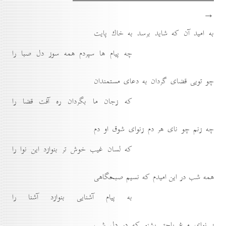
→
به اميد آن كه شايد برسد به خاك پايت
چه پيام ها سپردم همه سوز دل صبا را
چو تويى قضاى گردان به دعاى مستمندان
كه زجان ما بگردان ره آفت قضا را
چه زنم چو ناى هر دم زنواى شوق او دم
كه لسان غيب خوش تر بنوازد اين نوا را
همه شب در اين اميدم كه نسيم صبحگاهى
به پيام آشنايى بنوازد آشنا را
ز نواى مرغ ياحق بشنو كه در دل شب