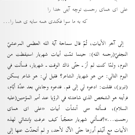
على اى هماى رحمت توچه آيتى خدا را
كه به ما سوا فكندى همه سايه ى هما را...
إلى آخر الأبيات، ثُمّ قال سماحة آية الله العظمى المرعشيّ
النجفيّ(رحمه الله): حينما تمّت أبيات شهريار استيقظت من
النوم، ولمّا كنت لم أرَ ـ حتّى ذاك الوقت ـ شهريار، فسألت في
اليوم التالي: من هو شهريار الشاعر؟ فقيل لي: هو شاعر يسكن
(تبريز)، فقلت: ادعوه لي إلى قم. فدعوه وجاءني بعد عدّة أيّام،
فرأيته هو الشخص الذي شاهدته في الرؤيا عند أمير المؤمنين(عليه
السلام)، فسألته متى أنشأت أبيات «على اى هماى
رحمت...»؟فسألني شهريار متعجّباً كيف عرفت بإنشائي لهذه
الأبيات مع أنّيلم اُبرزها حتّى الآن لأحد، و لم أتحدّث عنها إلى