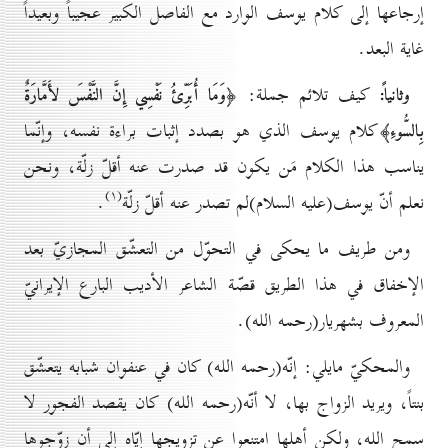
إرجاعها إلى كلام يوسف الوارد مع الفاصل الكبير عجيباً وبعيداً
غاية البعد.
كيف تلائم جملة:
وثانياً:
﴿وَمَا أُبَرِّئُ نَفْسِي إِنَّ النَّفْسَ لأَمَّارَةٌ
كلام يوسف الذي هو بصدد إثبات براءة نفسه، وإنّما
بِالسُّوءِ﴾
يناسب هذا الكلام مَن يكون قد صدرت عنه أقلّ زلّة، ونحن
(۱)
نعلم أنّ يوسف(عليه السلام)لم تصدر عنه أقلّ زلّة
.
ومن طريف ما يحكى في التحوّل من التعشّق المجازيّ بعد
الإخفاق في هذا الطريق قصّة الشاعر الأديب البارع الإيرانيّ
المعروف بشهريار(رحمه الله).
والمحكيّ مايلي: إنّه(رحمه الله) كان في عنفوان شبابه يتعشّق
بنتاً، ويريد الزواج بها، لا أنّه(رحمه الله) كان يقصد الفجور لا
سمح الله، ولكن أهلها امتنعوا عن تزويجها إيّاه إلى أن زوّجوها