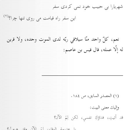
شهريارا بى حبيب خود نمى كردى سفر
(۲)
اين سفر راه قيامت مى روى تنها چرا؟
نعم، كلّ واحد منّا سيلاقي ربّه لدى الموت وحده، ولا قرين
له إلّا عمله، قال قيس بن عاصم:
(۱) المصدر السابق، ص ۱۸٤.
وإليك معنى البيت:
قد أتيتِ، فداؤكِ نفسي، لكن لِمَ الآن؟
يا عديمة الوفاء، لِمَ الآن وقد هرمتُ؟