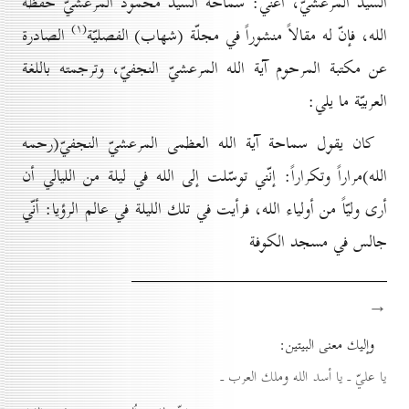
السيّد المرعشيّ، أعني: سماحة السيّد محمود المرعشيّ حفظه
(۱)
الله، فإنّ له مقالاً منشوراً في مجلّة (شهاب) الفصليّة
الصادرة
عن مكتبة المرحوم آية الله المرعشيّ النجفيّ، وترجمته باللغة
العربيّة ما يلي:
كان يقول سماحة آية الله العظمى المرعشيّ النجفيّ(رحمه
الله)مراراً وتكراراً: إنّني توسّلت إلى الله في ليلة من الليالي أن
أرى وليّاً من أولياء الله، فرأيت في تلك الليلة في عالم الرؤيا: أنّي
جالس في مسجد الكوفة
→
وإليك معنى البيتين:
يا عليّ ـ يا أسد الله وملك العرب ـ