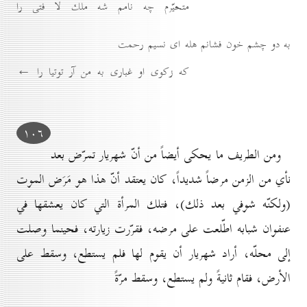
متحيّرم چه نامم شه ملك لا فتى را
به دو چشم خون فشانم هله اى نسيم رحمت
كه زكوى او غبارى به من آر توتيا را ←
۱٠٦
ومن الطريف ما يحكى أيضاً من أنّ شهريار تمرّض بعد
نأي من الزمن مرضاً شديداً، كان يعتقد أنّ هذا هو مَرَض الموت
(ولكنّه شوفي بعد ذلك)، فتلك المرأة التي كان يعشقها في
عنفوان شبابه اطّلعت على مرضه، فقرّرت زيارته، فحينما وصلت
إلى محلّه، أراد شهريار أن يقوم لها فلم يستطع، وسقط على
الأرض، فقام ثانيةً ولم يستطع، وسقط مرّةً