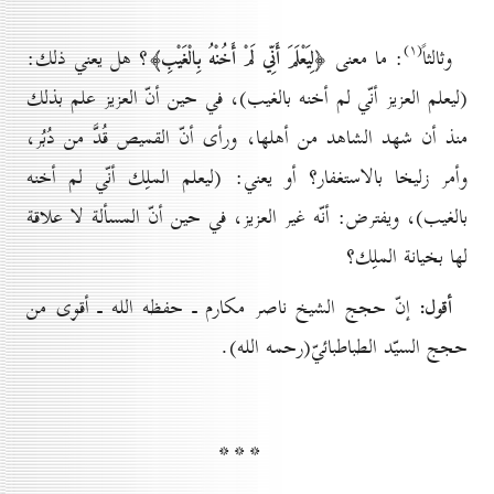
(۱)
وثالثاً
: ما معنى
؟ هل يعني ذلك:
﴿لِيَعْلَمَ أَنِّي لَمْ أَخُنْهُ بِالْغَيْبِ﴾
(ليعلم العزيز أنّي لم أخنه بالغيب)، في حين أنّ العزيز علم بذلك
منذ أن شهد الشاهد من أهلها، ورأى أنّ القميص قُدَّ من دُبُر،
وأمر زليخا بالاستغفار؟ أو يعني: (ليعلم الملِك أنّي لم أخنه
بالغيب)، ويفترض: أنّه غير العزيز، في حين أنّ المسألة لا علاقة
لها بخيانة الملِك؟
إنّ حجج الشيخ ناصر مكارم ـ حفظه الله ـ أقوى من
أقول:
حجج السيّد الطباطبائيّ(رحمه الله).
* * *