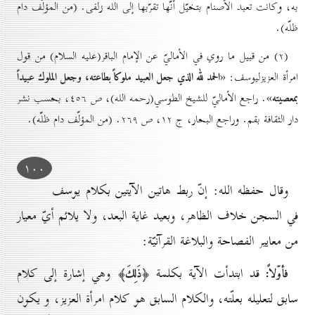
به، وكانت تعبد الأصنام بتخيّل أنّها تقرّبها إلى الله زلفى. (من المؤلّف دام
ظلّه).
(۲) من قبيل ما روي في الأماليّ عن الإمام الباقر(عليه السلام) من قول
الحمد لله الذي جعل العبيد ملوكاً بطاعته، وجعل الملوك عبيداً
امرأة العزيزليوسف: «
بمعصيته
». راجع الأماليّ للشيخ الطوسي(رحمه الله)، ص ٤٥٦، بحسب نشر
دار الثقافة بقم. وراجع البحار، ج ۱۲، ص ۲٦۹. (من المؤلّف دام ظلّه).
۱٠٠
وقال حفظه الله: إنّ ربط هاتين الآيتين بكلام يوسف
في السجن خلاف الظاهر، وبعيد غاية البعد، ولا يلائم أيّ معيار
من معايير الفصاحة والبلاغة القرآنيّة:
قد ابتدأت الآية بكلمة
وهي إشارة إلى كلام
فأوّلاً:
﴿ذَلِكَ﴾
سابق لتعليله بعلّته، والكلام السابق هو كلام امرأة العزيز، و يكون