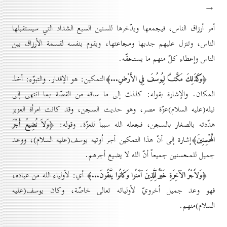
→
أمر أرزاق الناس، فيجمعها ويدّخرها للسنين السبع الشداد التي سيستقبلها
الناس، وتنزل عليهم جدبها ومجاعتها، ويقوم بنفسه لقسمة الأرزاق بين
الناس وإعطاء كلّ منهم ما يستحقّه.
﴿وَكَذَلِكَ مَكَّنـَّا لِيُوسُفَ فِي الأَرْضِ...﴾
التمكين: هو الإقدار. والتبوّء: أخذ
المكان. والإشارة بقوله: كذلك إلى ما ساقه من القصّة بما انتهى إلى
نيله(عليه السلام)عزّة مصر، وهو حديث السجن، وقد كانت امرأة العزيز
﴿وَلاَ نُضِيعُ أَجْرَ
هدّدته بالصغار بالسجن، فجعله الله سبباً للعزّة. وقوله:
الُْمحْسِنِينَ﴾
إشارة إلى أنّ هذا التمكين أجر اُوتيه يوسف(عليه السلام)، ووعد
جميل للمحسنين جميعاً أنّ الله لا يضيع أجرهم.
﴿وَلاََجْرُ الآخِرَةِ خَيْرٌ لِّلَّذِينَ آمَنُوا وَكَانُوا يَتَّقُونَ...﴾
أي: لأولياء الله من عباده،
فهو وعد جميل اُخرويّ لأوليائه تعالى خاصّة، وكان يوسف(عليه
السلام)منهم.