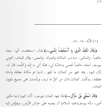
(۱)
.
(۱) الآية: ٥٤ ـ ٥۷.
﴿وَقَالَ الْمَلِكُ ائْتُونِي بِهِ أَسْتَخْلِصْهُ لِنَفْسِي...﴾
يقال: استخلصه، أي: جعله
خالصاً. والمكين: صاحب المكانة والمنزلة. والمعنى: وقال الملك: ائتوني
بيوسف أجعله خالصاً لنفسي وخاصّة لي، فلمّا اُتي به إليه وكلّمه، قال له:
إنّك اليوم ـ وقد ظهر من كمالك ما ظهر ـ لدينا ذو مكانة مطلقة وأمانة
مطلقة، يمكّنك كمالك ذلك من كلّ ما تريد، ويأتمنك على جميع شؤون
الملك.
﴿قَالَ اجْعَلْنِي عَلَى خَزَآئِنِ...﴾
لمّا عهد الملك ليوسف: أنّك اليوم لدينا مكين
أمين، سأله يوسف(عليه السلام) أن ينصبه على خزائن الأرض، ويفوّض إليه