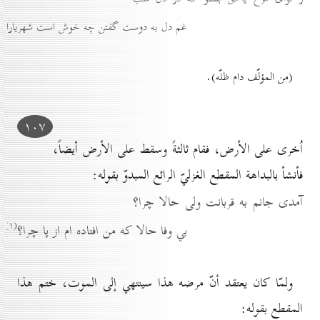
غم دل به دوست گفتن چه خوش است شهريارا
(من المؤلّف دام ظلّه).
۱٠۷
اُخرى على الأرض، فقام ثالثةً وسقط على الأرض أيضاً،
فأنشأ بالبداهة المقطع الغزليّ الرائع المبدوّ بقوله:
آمدى جانم به قربانت ولى حالا چرا؟
(۱)
بي وفا حالا كه من افتاده ام از پا چرا؟
ولمّا كان يعتقد أنّ مرضه هذا سينتهي إلى الموت، ختم هذا
المقطع بقوله: