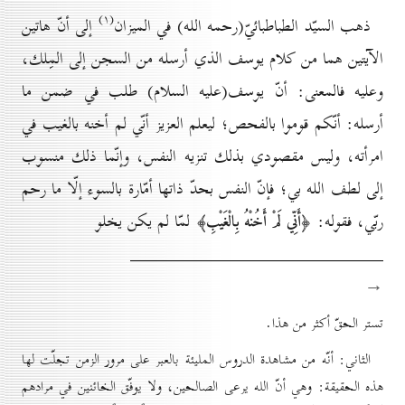
(۱)
ذهب السيّد الطباطبائيّ(رحمه الله) في الميزان
إلى أنّ هاتين
الآيتين هما من كلام يوسف الذي أرسله من السجن إلى المِلك،
وعليه فالمعنى: أنّ يوسف(عليه السلام) طلب في ضمن ما
أرسله: أنّكم قوموا بالفحص؛ ليعلم العزيز أنّي لم أخنه بالغيب في
امرأته، وليس مقصودي بذلك تنزيه النفس، وإنّما ذلك منسوب
إلى لطف الله بي؛ فإنّ النفس بحدّ ذاتها أمّارة بالسوء إلّا ما رحم
ربّي، فقوله:
لمّا لم يكن يخلو
﴿أَنِّي لَمْ أَخُنْهُ بِالْغَيْبِ﴾
→
تستر الحقّ أكثر من هذا.
الثاني: أنّه من مشاهدة الدروس المليئة بالعبر على مرور الزمن تجلّت لها
هذه الحقيقة: وهي أنّ الله يرعى الصالحين، ولا يوفّق الخائنين في مرادهم