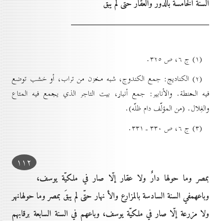
السنة الخامسة بالدور والعقار حتّى لم يبقَ
(۱) ج ٦، ص ۳۲٥.
(۲) الكناديج: جمع الكندوج، شبه مخزن من تراب، أو خشب توضع
فيه الحنطة. والأنابير: جمع أنبار، بيت التاجر الذي يجمع فيه المتاع
والغِلال. (من المؤلّف دام ظلّه).
(۳) ج ٦، ص ۳۳٠ ـ ۳۳۱.
۱۱۲
بمصر وما حولها دارٌ ولا عقار إلّا صار في ملكيّة يوسف،
وباعهمفي السنة السادسة بالمزارع والأ نهار حتّى لم يبقَ بمصر وما حولهانهر
ولا مزرعة إلّا صار في ملكيّة يوسف، وباعهم في السنة السابعة برقابهم