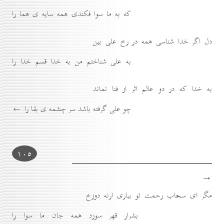
كه به ما سوا فكندى همه سايه ى هما را
دل اگر خدا شناسى همه در رخ على بين
به على شناختم من به خدا قسم خدا را
به خدا كه در دو عالم اثر از فنا نماند
چو على گرفته باشد سر چشمه ى بقا را ←
۱٠٥
→
مگر اى سحاب رحمت تو ببارى ارنه دوزخ
بشرار قهر سوزد همه جان ما سوا را