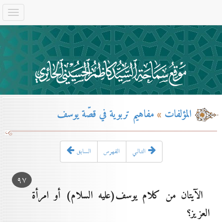
المؤلفات
»
مفاهيم تربوية في قصّة يوسف
التـالـي
الفهرس
السابق
۹۷
الآيتان من كلام يوسف(عليه السلام) أو امرأة
العزيز؟