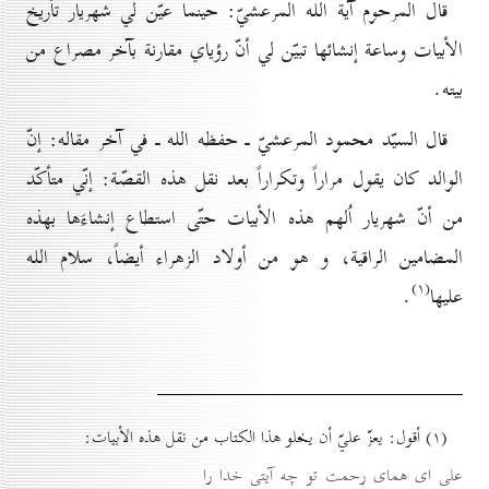
قال المرحوم آية الله المرعشيّ: حينما عيّن لي شهريار تأريخ
الأبيات وساعة إنشائها تبيّن لي أنّ رؤياي مقارنة بآخر مصراع من
بيته.
قال السيّد محمود المرعشيّ ـ حفظه الله ـ في آخر مقاله: إنّ
الوالد كان يقول مراراً وتكراراً بعد نقل هذه القصّة: إنّي متأكّد
من أنّ شهريار اُلهم هذه الأبيات حتّى استطاع إنشاءَها بهذه
المضامين الراقية، و هو من أولاد الزهراء أيضاً، سلام الله
(۱)
عليها
.
(۱) أقول: يعزّ عليّ أن يخلو هذا الكتاب من نقل هذه الأبيات:
على اى هماى رحمت تو چه آيتى خدا را