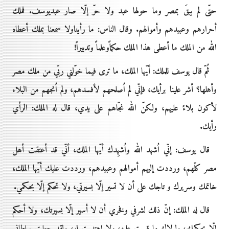
حتّى لم يبقَ بمصر وما حولها عبد ولا حرّ إلّا صار عبديوسف. فملك
أحرارهم وعبيدهم وأموالهم. وقال الناس: ما رأيناولا سمعنا بملك أعطاه
الله من الملك ما أعطى هذا الملك حكماًوعلماً وتدبيراً!
ثُمّ قال يوسف للملك: أيّها الملك، ما ترى فيما خوّلني ربّي من ملك مصر
وأهلها؟ أشر علينا برأيك، فإنّي لم اُصلحهم لأفسدهم، ولم اُنجهم من البلاء
لأكون بلاءً عليهم، ولكنّ الله نجّاهم على يدي، قال له الملك: الرأي
رأيك.
قال يوسف: إنّي اُشهد الله واُشهِدك أيّها الملك، أنّي قد أعتقت أهل
مصر كلّهم، ورددت إليهم أموالهم وعبيدهم، ورددت عليك أيّها الملك،
خاتمك وسريرك و تاجك على أن لا تسير إلّا بسيرتي، ولا تحكم إلّا بحكمي.
قال له الملك: إنّ ذلك لشرفي وفخري أن لا أسير إلّا بسيرتك، ولا أحكم