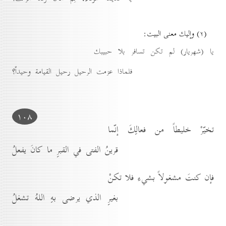
(۲) وإليك معنى البيت:
يا (شهريار) لم تكن تسافر بلا حبيبك
فلماذا عزمت الرحيل رحيل القيامة وحيداً؟
۱٠۸
تخيّرْ خليطاً من فعالِكَ إنّما
قرينُ الفتى في القبرِ ما كانَ يفعلُ
فإن كنتَ مشغولاً بشيء فلا تكنْ
بغيرِ الذي يرضى بهِ اللهُ تشغلُ