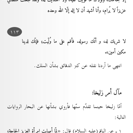
إلّا بحكمك، ولولاك ما قويت عليه، ولا اهتديت له، ولقد جعلت سلطاني
عزيزاً لا يُرام، وأنا أشهد أن لا إله إلّا الله وحده
۱۱۳
لا شريك له، و أنّك رسوله. فأقم على ما وُلّيت؛ فإنّك لدينا
مكين أمين».
انتهى ما أردنا نقله عن كنز الدقائق بشأن الملك.
مآل أمر زليخا:
أمّا زليخا حينما تقدّم سنّها فأروي بشأنها عن البحار الروايات
التالية:
۱ ـ عن الباقر(عليه السلام) قال: «
لمّا أصابت امرأة العزيز الحاجة،