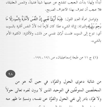
أبداً؛ ولهذا بدأت الحجب تنقشع عن عينيها شيئاً فشيئاً، وتلمس الحقيقة،
فلا عجب أن تعترف بهذا الاعتراف الصريح.
﴿وَمَا أُبَرِّئُ نَفْسِي إِنَّ النَّفْسَ لأَمَّارَةٌ بِالسُّوءِ إلَّا مَا
وتواصل امرأة العزيز القول:
رَحِمَ رَبِّي﴾
والتبرئة: إزالة الشيء عمّا كان لازماً له؛ لأنّ النفس أمّارة بالسوء،
أي: تنزع إلى السوء، فلست اُبرّئ نفسي من ذلك، والأمّارة: الكثيرة الأمر
بالشيء.
(۱) ج ۱۱ من طبعة إسماعيليان، ص ۱۹٦ ـ ۱۹۹.
۹۸
من شائبة دعوى الحول والقوّة، في حين أنّه هو من
المخلَصين المتوغّلين في التوحيد الذين لا يرون لغيره تعالى حولاً
ولا قوّة، بادر إلى نفي الحول والقوّة عن نفسه، ونسبةِ ما ظهر منه