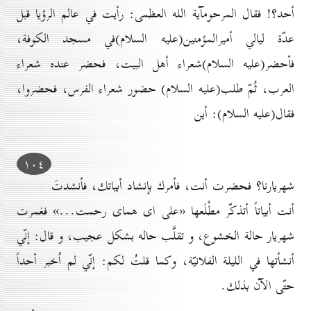
أحد؟! فقال المرحومآية الله العظمى: رأيت في عالم الرؤيا قبل
عدّة ليالي أميرالمؤمنين(عليه السلام)في مسجد الكوفة،
فأحضر(عليه السلام)شعراء أهل البيت، فحضر عنده شعراء
العرب، ثُمّ طلب(عليه السلام) حضور شعراء الفرس، فحضروا،
فقال(عليه السلام): أين
۱٠٤
شهريارنا؟ فحضرت أنت، فأمرك بإنشاد أبياتك، فأنشدتَ
أنت أبياتاً أتذكّر مطْلَعها «على اى هماى رحمت...» فغمرت
شهريار حالة الخشوع، و تقلَّب حاله بشكل عجيب، و قال: إنّي
أنشأتها في الليلة الفلانيّة، وكما قلتُ لكم: إنّي لم اُخبر أحداً
حتّى الآن بذلك.