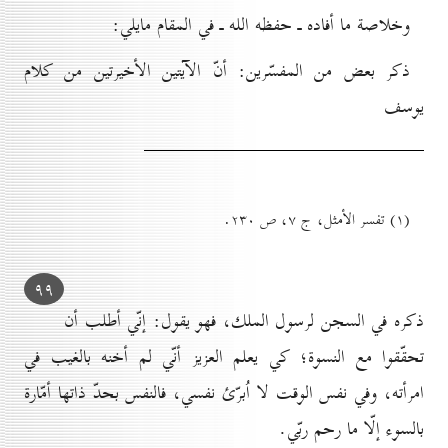
وخلاصة ما أفاده ـ حفظه الله ـ في المقام مايلي:
ذكر بعض من المفسّرين: أنّ الآيتين الأخيرتين من كلام
يوسف
(۱) تفسر الأمثل، ج ۷، ص ۲۳٠.
۹۹
ذكره في السجن لرسول الملك، فهو يقول: إنّي أطلب أن
تحقّقوا مع النسوة؛ كي يعلم العزيز أنّي لم أخنه بالغيب في
امرأته، وفي نفس الوقت لا اُبرّئ نفسي، فالنفس بحدّ ذاتها أمّارة
بالسوء إلّا ما رحم ربّي.